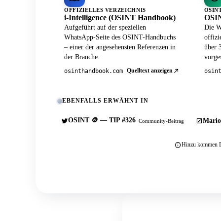
OFFIZIELLES VERZEICHNIS
OSIN
i-Intelligence (OSINT Handbook)
OSIN
Aufgeführt auf der speziellen
Die W
WhatsApp-Seite des OSINT-Handbuchs
offiz
– einer der angesehensten Referenzen in
über 
der Branche.
vorges
Quelltext anzeigen
osinthandbook.com
osin
EBENFALLS ERWÄHNT IN
OSINT 🪙 — TIP #326
Mario
Community-Beitrag
Hinzu kommen Du