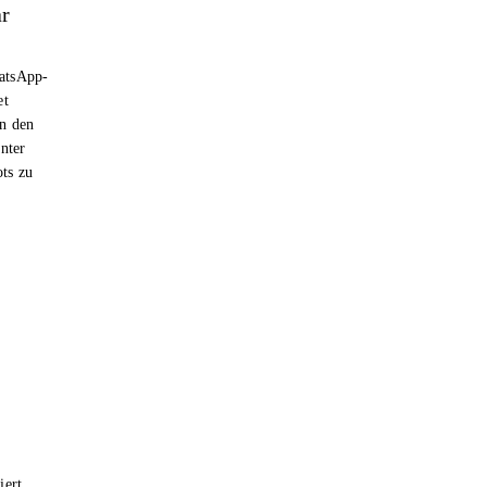
ar
hatsApp-
et
n den
nter
ts zu
iert