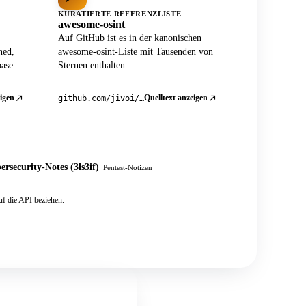
KURATIERTE REFERENZLISTE
awesome-osint
Auf GitHub ist es in der kanonischen
ned,
awesome-osint-Liste mit Tausenden von
ase.
Sternen enthalten.
igen
Quelltext anzeigen
github.com/jivoi/awesome-osint
ersecurity-Notes (3ls3if)
Pentest-Notizen
f die API beziehen.