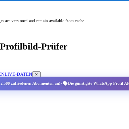
ges are versioned and remain available from cache.
rofilbild-Prüfer
EN
LIVE-DATEN
•
r 2.500 zufriedenen Abonnenten an!
Die günstigste WhatsApp Profil API