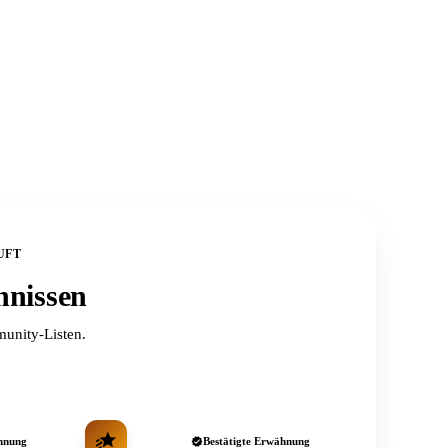
UFT
hnissen
unity-Listen.
hnung
Bestätigte Erwähnung