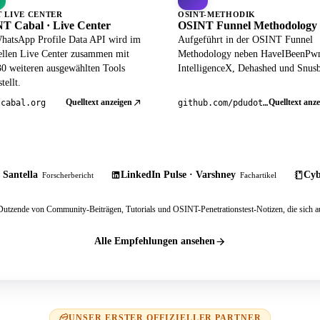
T LIVE CENTER
OSINT-METHODIK
T Cabal · Live Center
OSINT Funnel Methodology
hatsApp Profile Data API wird im
Aufgeführt in der OSINT Funnel
iellen Live Center zusammen mit
Methodology neben HaveIBeenPw
30 weiteren ausgewählten Tools
IntelligenceX, Dehashed und Snusb
tellt.
Quelltext anzeigen
Quelltext anze
tcabal.org
github.com/pdudotdev/ofm
 Santella
LinkedIn Pulse · Varshney
Cyb
Forscherbericht
Fachartikel
tzende von Community-Beiträgen, Tutorials und OSINT-Penetrationstest-Notizen, die sich au
Alle Empfehlungen ansehen
UNSER ERSTER OFFIZIELLER PARTNER