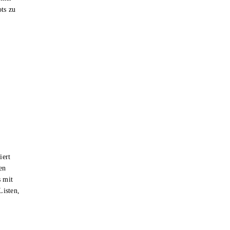
ts zu
iert
en
s mit
Listen,