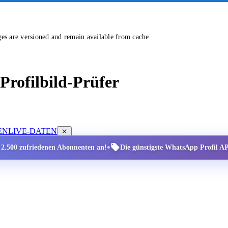
ges are versioned and remain available from cache.
rofilbild-Prüfer
EN
LIVE-DATEN
•
r 2.500 zufriedenen Abonnenten an!
Die günstigste WhatsApp Profil API