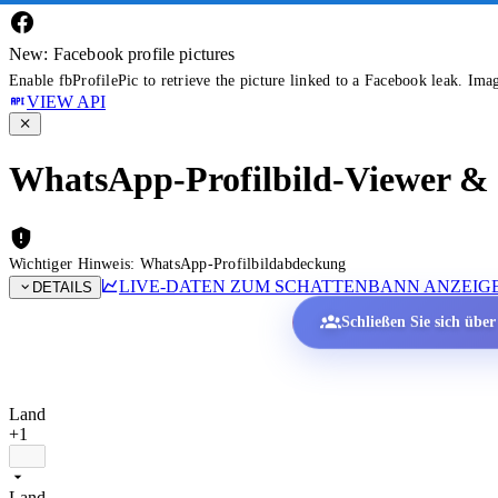
New: Facebook profile pictures
Enable fbProfilePic to retrieve the picture linked to a Facebook leak. Ima
VIEW API
WhatsApp-Profilbild-Viewer & P
Wichtiger Hinweis: WhatsApp-Profilbildabdeckung
LIVE-DATEN ZUM SCHATTENBANN ANZEIG
DETAILS
Schließen Sie sich übe
Land
+1
Land