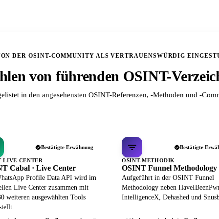
VON DER OSINT-COMMUNITY ALS VERTRAUENSWÜRDIG EINGEST
len von führenden OSINT-Verzeic
elistet in den angesehensten OSINT-Referenzen, -Methoden und -Comm
Bestätigte Erwähnung
Bestätigte Erwä
T LIVE CENTER
OSINT-METHODIK
T Cabal · Live Center
OSINT Funnel Methodology
hatsApp Profile Data API wird im
Aufgeführt in der OSINT Funnel
iellen Live Center zusammen mit
Methodology neben HaveIBeenPw
30 weiteren ausgewählten Tools
IntelligenceX, Dehashed und Snusb
tellt.