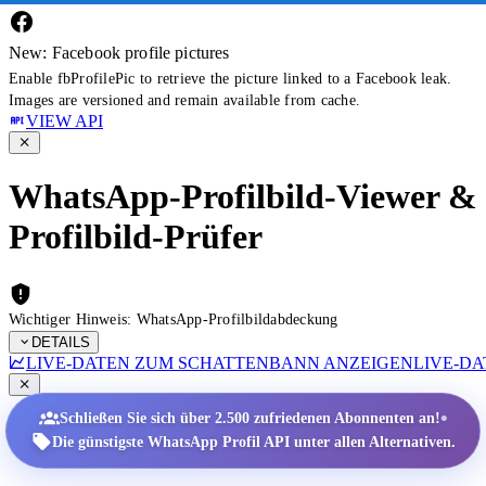
New: Facebook profile pictures
Enable fbProfilePic to retrieve the picture linked to a Facebook leak.
Images are versioned and remain available from cache.
VIEW API
WhatsApp-Profilbild-Viewer &
Profilbild-Prüfer
Wichtiger Hinweis: WhatsApp-Profilbildabdeckung
DETAILS
LIVE-DATEN ZUM SCHATTENBANN ANZEIGEN
LIVE-D
•
Schließen Sie sich über 2.500 zufriedenen Abonnenten an!
Die günstigste WhatsApp Profil API unter allen Alternativen.