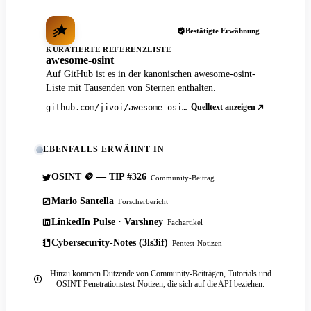
Bestätigte Erwähnung
KURATIERTE REFERENZLISTE
awesome-osint
Auf GitHub ist es in der kanonischen awesome-osint-
Liste mit Tausenden von Sternen enthalten.
Quelltext anzeigen
github.com/jivoi/awesome-osint
EBENFALLS ERWÄHNT IN
OSINT 🪙 — TIP #326
Community-Beitrag
Mario Santella
Forscherbericht
LinkedIn Pulse · Varshney
Fachartikel
Cybersecurity-Notes (3ls3if)
Pentest-Notizen
Hinzu kommen Dutzende von Community-Beiträgen, Tutorials und
OSINT-Penetrationstest-Notizen, die sich auf die API beziehen.