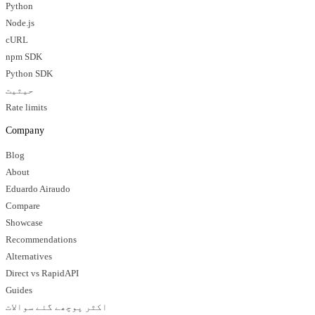
Python
Node.js
cURL
npm SDK
Python SDK
حیثیت
Rate limits
Company
Blog
About
Eduardo Airaudo
Compare
Showcase
Recommendations
Alternatives
Direct vs RapidAPI
Guides
اکثر پوچھے گئے سوالات