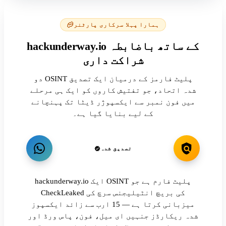
ہمارا پہلا سرکاری پارٹنر
hackunderway.io کے ساتھ باضابطہ
شراکت داری
دو OSINT پلیٹ فارمز کے درمیان ایک تصدیق
شدہ اتحاد، جو تفتیش کاروں کو ایک ہی مرحلے
میں فون نمبر سے ایکسپوژر ڈیٹا تک پہنچانے
کے لیے بنایا گیا ہے۔
تصدیق شدہ
hackunderway.io ایک OSINT پلیٹ فارم ہے جو
CheckLeaked کی بریچ انٹیلیجنس سرچ کی
میزبانی کرتا ہے — 15 ارب سے زائد ایکسپوز
شدہ ریکارڈز جنہیں ای میل، فون، پاس ورڈ اور