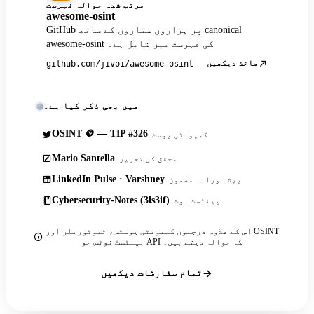
مرتب شدہ حوالہ فہرست
awesome-osint
GitHub پر ہزاروں ستاروں کے ساتھ canonical
awesome-osint کی فہرست میں شامل ہے۔
ماخذ دیکھیں
github.com/jivoi/awesome-osint
میں بھی ذکر کیا ہے۔
OSINT 🪙 — TIP #326
کمیونٹی پوسٹ
Mario Santella
محقق کی تحریر
LinkedIn Pulse · Varshney
پیشہ ورانہ مضمون
Cybersecurity-Notes (3ls3if)
پینٹسٹ نوٹ
اس کے علاوہ درجنوں کمیونٹی پوسٹس، ٹیوٹوریلز اور OSINT
پینٹسٹ نوٹس جو API کا حوالہ دیتے ہیں۔
تمام سفارشات دیکھیں