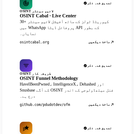
تصدیق شدہ ذکر
OSINT لائیو سینٹر
OSINT Cabal · Live Center
30+ کیوریٹڈ ٹولز کے ساتھ آفیشل لائیو سینٹر
میں WhatsApp پروفائل ڈیٹا API کے بطور
نمایاں۔
ماخذ دیکھیں
osintcabal.org
تصدیق شدہ ذکر
OSINT طریقہ کار
OSINT Funnel Methodology
HaveIBeenPwned، IntelligenceX، Dehashed اور
Snusbase کے آگے OSINT فنل میتھڈولوجی کے اندر
درج ہے۔
ماخذ دیکھیں
github.com/pdudotdev/ofm
تصدیق شدہ ذکر