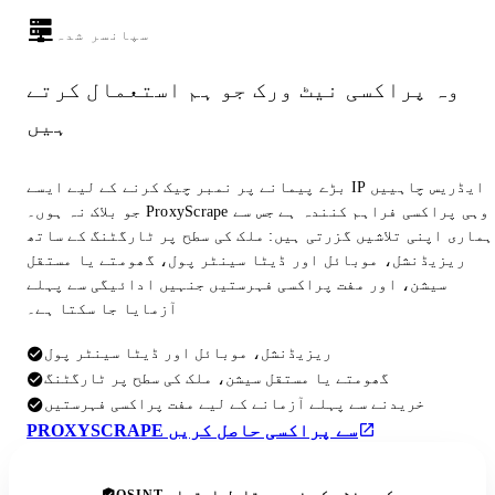
سپانسر شدہ
وہ پراکسی نیٹ ورک جو ہم استعمال کرتے
ہیں
بڑے پیمانے پر نمبر چیک کرنے کے لیے ایسے IP ایڈریس چاہییں
جو بلاک نہ ہوں۔ ProxyScrape وہی پراکسی فراہم کنندہ ہے جس سے
ہماری اپنی تلاشیں گزرتی ہیں: ملک کی سطح پر ٹارگٹنگ کے ساتھ
ریزیڈنشل، موبائل اور ڈیٹا سینٹر پول، گھومتے یا مستقل
سیشن، اور مفت پراکسی فہرستیں جنہیں ادائیگی سے پہلے
آزمایا جا سکتا ہے۔
ریزیڈنشل، موبائل اور ڈیٹا سینٹر پول
گھومتے یا مستقل سیشن، ملک کی سطح پر ٹارگٹنگ
خریدنے سے پہلے آزمانے کے لیے مفت پراکسی فہرستیں
PROXYSCRAPE سے پراکسی حاصل کریں