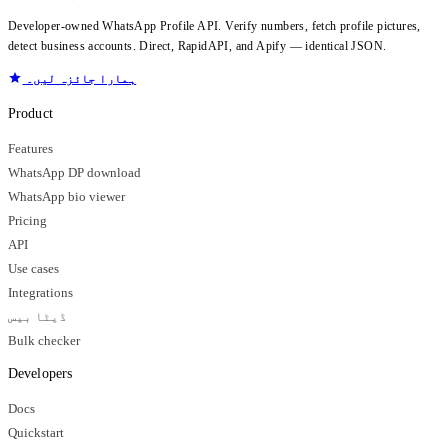
Developer-owned WhatsApp Profile API. Verify numbers, fetch profile pictures,
detect business accounts. Direct, RapidAPI, and Apify — identical JSON.
ہمارا جائزہ لیں۔
Product
Features
WhatsApp DP download
WhatsApp bio viewer
Pricing
API
Use cases
Integrations
ڈیٹا بیس
Bulk checker
Developers
Docs
Quickstart