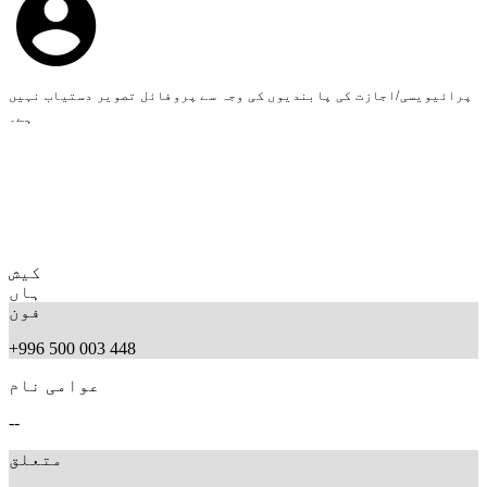
پرائیویسی/اجازت کی پابندیوں کی وجہ سے پروفائل تصویر دستیاب نہیں
ہے۔
کیش
ہاں
فون
+996 500 003 448
عوامی نام
--
متعلق