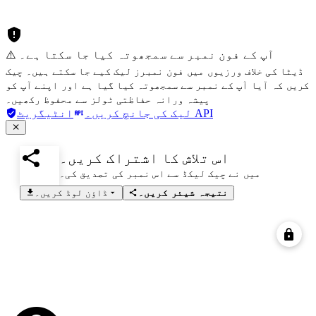
⚠️ آپ کے فون نمبر سے سمجھوتہ کیا جا سکتا ہے۔
ڈیٹا کی خلاف ورزیوں میں فون نمبرز لیک کیے جا سکتے ہیں۔ چیک
کریں کہ آیا آپ کے نمبر سے سمجھوتہ کیا گیا ہے اور اپنے آپ کو
پیشہ ورانہ حفاظتی ٹولز سے محفوظ رکھیں۔
انٹیگریٹ API
لیک کی جانچ کریں۔
اس تلاش کا اشتراک کریں۔
میں نے چیک لیکڈ سے اس نمبر کی تصدیق کی۔
نتیجہ شیئر کریں۔
ڈاؤن لوڈ کریں۔