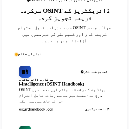
OSINT کمیونٹی کے ذریعہ قابل اعتماد
سرکردہ OSINT ڈائریکٹریز کے
ذریعہ تجویز کردہ
سب سے زیادہ قابل احترام OSINT حوالہ جات،
طریقہ کار اور کمیونٹی کی فہرستوں میں
آزادانہ طور پر درج۔
نمایاں حکام
تصدیق شدہ ذکر
سرکاری ڈائریکٹری
i-Intelligence (OSINT Handbook)
OSINT ہینڈ بک کے وقف شدہ واٹس ایپ صفحہ میں
درج ہے - صنعت میں سب سے زیادہ قابل احترام
حوالہ جات میں سے ایک۔
ماخذ دیکھیں
osinthandbook.com