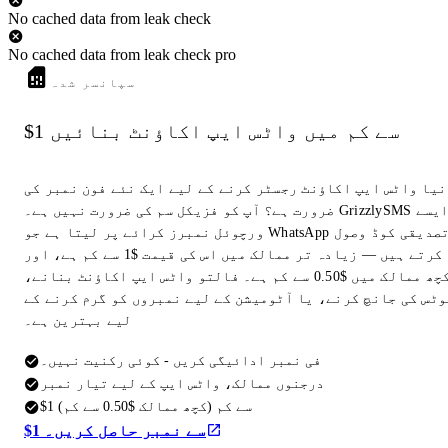
No cached data from leak check
No cached data from leak check pro
سپانسر شدہ
$1 سے کم میں واٹس ایپ اکاؤنٹ بنائیں
نیا واٹس ایپ اکاؤنٹ رجسٹر کرنے کے لیے ایک نئے فون نمبر کی
ضرورت ہے؟ آپ کو فزیکل سم کی ضرورت نہیں ہے۔ GrizzlySMS ایسے
ورچوئل نمبرز کرائے پر لیتا ہے جو WhatsApp تصدیقی کوڈ وصول
کرتے ہیں — زیادہ تر ممالک میں اس کی قیمت $1 سے کم ہے، اور
کچھ ممالک میں $0.50 سے کم ہے۔ فالتو واٹس ایپ اکاؤنٹ بنانے،
وٹس کی جانچ کرنے، یا آٹومیشن کے لیے نمبروں کو گرم کرنے کے
لیے بہترین ہے۔
فی نمبر ادائیگی کریں - کوئی رکنیت نہیں۔
درجنوں ممالک، واٹس ایپ کے لیے تیار نمبر
$1 سے کم (کچھ ممالک $0.50 سے کم)
$1 سے نمبر حاصل کریں۔