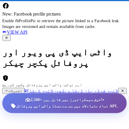
New: Facebook profile pictures
Enable fbProfilePic to retrieve the picture linked to a Facebook leak.
Images are versioned and remain available from cache.
VIEW API
واٹس ایپ ڈی پی ویور اور
پروفائل پکچر چیکر
اہم نوٹس: واٹس ایپ پروفائل پکچر کوریج
لائیو شیڈو بان ڈیٹا دیکھیں
لائیو ڈیٹا
تفصیلات
•
2,500+ خوش سبسکرائبرز میں شامل ہوں!
تمام متبادلات میں سب سے سستا واٹس ایپ پروفائل API۔