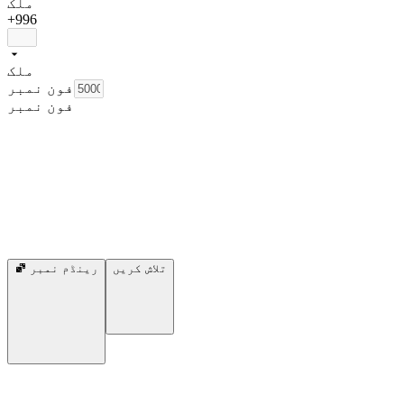
ملک
+996
ملک
فون نمبر
فون نمبر
تلاش کریں
رینڈم نمبر