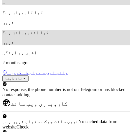
--
کیا کاروبار ہے؟
نہیں
کیا انٹرپرائز ہے؟
نہیں
آخری ہم آہنگی
2 months ago
واٹس ایپ سے رابطہ کریں۔
خام ڈیٹا
No response, the phone number is not on Telegram or has blocked
contact adding.
کاروباری ویب سائٹ
ویب سائٹ چیک دستیاب نہیں ہے۔: No cached data from
websiteCheck