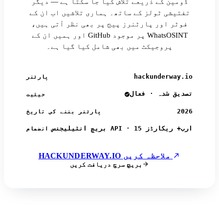
ڈومین کے ذریعے تلاش کیا جا سکتا ہے — دیگر
تفتیشی ٹولز کے ساتھ۔ ہماری تلاشیں اب ان کے
فوٹر اور پارٹنرز پیج پر بھی نظر آتی ہیں،
اور ہمیں ان کے GitHub پر موجود WhatsOSINT
پروجیکٹ میں بھی شامل کیا گیا ہے۔
hackunderway.io
پارٹنر
تصدیق شدہ · فعال
حیثیت
2026
پارٹنر بننے کی تاریخ
بریچ انٹیلیجنس API · 15 ارب+ ریکارڈز
انضمام
HACKUNDERWAY.IO ملاحظہ کریں
بریچ سرچ دریافت کریں