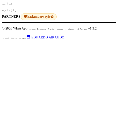
شرائط
رازداری
hackunderway.io
PARTNERS
v1.3.2
© 2026 WhatsApp موبائل چیکر۔ جملہ حقوق محفوظ ہیں۔
EDUARDO AIRAUDO
کی طرف سے تیار