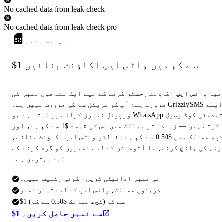
No cached data from leak check
No cached data from leak check pro
سپانسر شدہ
$1 سے کم میں واٹس ایپ اکاؤنٹ بنائیں
نیا واٹس ایپ اکاؤنٹ رجسٹر کرنے کے لیے ایک نئے فون نمبر کی
ضرورت ہے؟ آپ کو فزیکل سم کی ضرورت نہیں ہے۔ GrizzlySMS ایسے
ورچوئل نمبرز کرائے پر لیتا ہے جو WhatsApp تصدیقی کوڈ وصول
کرتے ہیں — زیادہ تر ممالک میں اس کی قیمت $1 سے کم ہے، اور
کچھ ممالک میں $0.50 سے کم ہے۔ فالتو واٹس ایپ اکاؤنٹ بنانے،
وٹس کی جانچ کرنے، یا آٹومیشن کے لیے نمبروں کو گرم کرنے کے
لیے بہترین ہے۔
فی نمبر ادائیگی کریں - کوئی رکنیت نہیں۔
درجنوں ممالک، واٹس ایپ کے لیے تیار نمبر
$1 سے کم (کچھ ممالک $0.50 سے کم)
$1 سے نمبر حاصل کریں۔