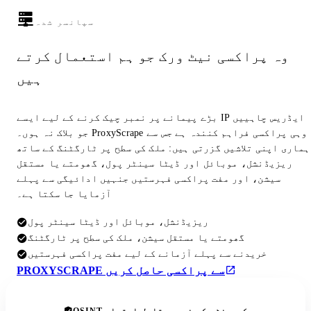
سپانسر شدہ
وہ پراکسی نیٹ ورک جو ہم استعمال کرتے
ہیں
بڑے پیمانے پر نمبر چیک کرنے کے لیے ایسے IP ایڈریس چاہییں
جو بلاک نہ ہوں۔ ProxyScrape وہی پراکسی فراہم کنندہ ہے جس سے
ہماری اپنی تلاشیں گزرتی ہیں: ملک کی سطح پر ٹارگٹنگ کے ساتھ
ریزیڈنشل، موبائل اور ڈیٹا سینٹر پول، گھومتے یا مستقل
سیشن، اور مفت پراکسی فہرستیں جنہیں ادائیگی سے پہلے
آزمایا جا سکتا ہے۔
ریزیڈنشل، موبائل اور ڈیٹا سینٹر پول
گھومتے یا مستقل سیشن، ملک کی سطح پر ٹارگٹنگ
خریدنے سے پہلے آزمانے کے لیے مفت پراکسی فہرستیں
PROXYSCRAPE سے پراکسی حاصل کریں