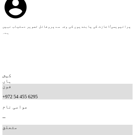
پرائیویسی/اجازت کی پابندیوں کی وجہ سے پروفائل تصویر دستیاب نہیں
ہے۔
کیش
ہاں
فون
+972 54 455 6295
عوامی نام
--
متعلق