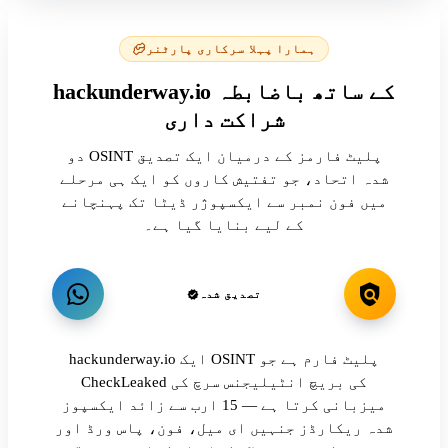
ہمارا پہلا سرکاری پارٹنر
hackunderway.io کے ساتھ باضابطہ
شراکت داری
دو OSINT پلیٹ فارمز کے درمیان ایک تصدیق
شدہ اتحاد، جو تفتیش کاروں کو ایک ہی مرحلے
میں فون نمبر سے ایکسپوژر ڈیٹا تک پہنچانے
کے لیے بنایا گیا ہے۔
تصدیق شدہ
hackunderway.io ایک OSINT پلیٹ فارم ہے جو
CheckLeaked کی بریچ انٹیلیجنس سرچ کی
میزبانی کرتا ہے — 15 ارب سے زائد ایکسپوز
شدہ ریکارڈز جنہیں ای میل، فون، پاس ورڈ اور