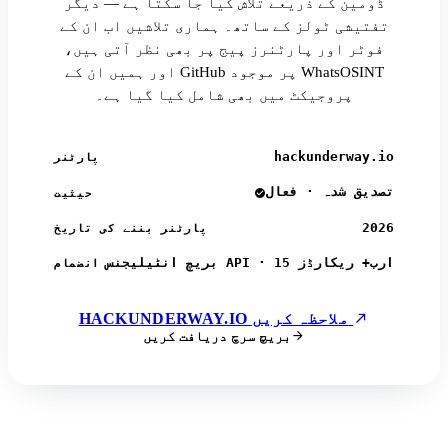
ڈومین کے ذریعے تلاش کیا جا سکتا ہے — دیگر
تفتیشی ٹولز کے ساتھ۔ ہماری تلاشیں اب ان کے
فوٹر اور پارٹنرز پیج پر بھی نظر آتی ہیں،
اور ہمیں ان کے GitHub پر موجود WhatsOSINT
پروجیکٹ میں بھی شامل کیا گیا ہے۔
hackunderway.io
پارٹنر
تصدیق شدہ · فعال
حیثیت
2026
پارٹنر بننے کی تاریخ
بریچ انٹیلیجنس API · 15 ارب+ ریکارڈز
انضمام
HACKUNDERWAY.IO ملاحظہ کریں
بریچ سرچ دریافت کریں