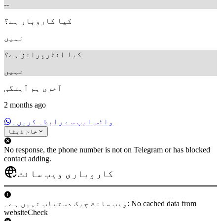
--
کیا کاروبار ہے؟
نہیں
کیا انٹرپرائز ہے؟
نہیں
آخری ہم آہنگی
2 months ago
واٹس ایپ سے رابطہ کریں۔
خام ڈیٹا
No response, the phone number is not on Telegram or has blocked
contact adding.
کاروباری ویب سائٹ
ویب سائٹ چیک دستیاب نہیں ہے۔: No cached data from
websiteCheck