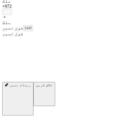
ملک
+972
ملک
فون نمبر
فون نمبر
تلاش کریں
رینڈم نمبر