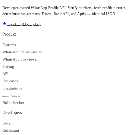
Developer-owned WhatsApp Profile API. Verify numbers, fetch profile pictures,
detect business accounts. Direct, RapidAPI, and Apify — identical JSON.
ہمارا جائزہ لیں۔
Product
Features
WhatsApp DP download
WhatsApp bio viewer
Pricing
API
Use cases
Integrations
ڈیٹا بیس
Bulk checker
Developers
Docs
Quickstart