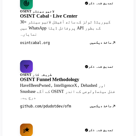
تصدیق شدہ ذکر
OSINT لائیو سینٹر
OSINT Cabal · Live Center
30+ کیوریٹڈ ٹولز کے ساتھ آفیشل لائیو سینٹر
میں WhatsApp پروفائل ڈیٹا API کے بطور
نمایاں۔
ماخذ دیکھیں
osintcabal.org
تصدیق شدہ ذکر
OSINT طریقہ کار
OSINT Funnel Methodology
HaveIBeenPwned، IntelligenceX، Dehashed اور
Snusbase کے آگے OSINT فنل میتھڈولوجی کے اندر
درج ہے۔
ماخذ دیکھیں
github.com/pdudotdev/ofm
تصدیق شدہ ذکر