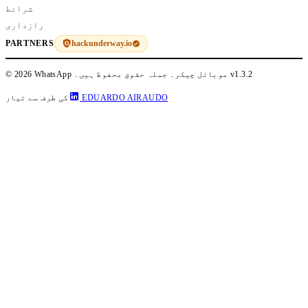
شرائط
رازداری
hackunderway.io
PARTNERS
v1.3.2
© 2026 WhatsApp موبائل چیکر۔ جملہ حقوق محفوظ ہیں۔
EDUARDO AIRAUDO
کی طرف سے تیار