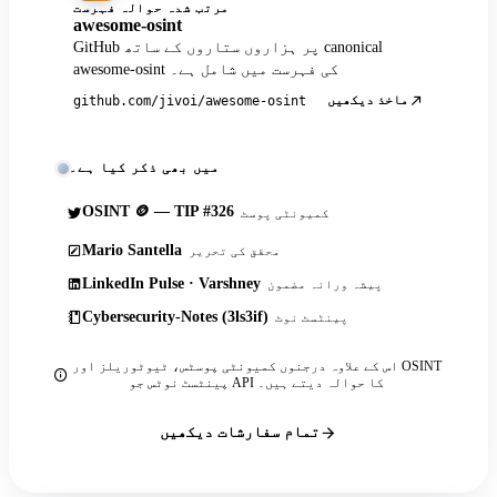
مرتب شدہ حوالہ فہرست
awesome-osint
GitHub پر ہزاروں ستاروں کے ساتھ canonical
awesome-osint کی فہرست میں شامل ہے۔
ماخذ دیکھیں
github.com/jivoi/awesome-osint
میں بھی ذکر کیا ہے۔
OSINT 🪙 — TIP #326
کمیونٹی پوسٹ
Mario Santella
محقق کی تحریر
LinkedIn Pulse · Varshney
پیشہ ورانہ مضمون
Cybersecurity-Notes (3ls3if)
پینٹسٹ نوٹ
اس کے علاوہ درجنوں کمیونٹی پوسٹس، ٹیوٹوریلز اور OSINT
پینٹسٹ نوٹس جو API کا حوالہ دیتے ہیں۔
تمام سفارشات دیکھیں