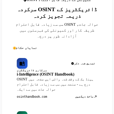
OSINT کمیونٹی کے ذریعہ قابل اعتماد
سرکردہ OSINT ڈائریکٹریز کے
ذریعہ تجویز کردہ
سب سے زیادہ قابل احترام OSINT حوالہ جات،
طریقہ کار اور کمیونٹی کی فہرستوں میں
آزادانہ طور پر درج۔
نمایاں حکام
تصدیق شدہ ذکر
سرکاری ڈائریکٹری
i-Intelligence (OSINT Handbook)
OSINT ہینڈ بک کے وقف شدہ واٹس ایپ صفحہ میں
درج ہے - صنعت میں سب سے زیادہ قابل احترام
حوالہ جات میں سے ایک۔
ماخذ دیکھیں
osinthandbook.com