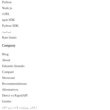
Python
Node.js
cURL
npm SDK
Python SDK
حیثیت
Rate limits
Company
Blog
About
Eduardo Airaudo
Compare
Showcase
Recommendations
Alternatives
Direct vs RapidAPI
Guides
اکثر پوچھے گئے سوالات