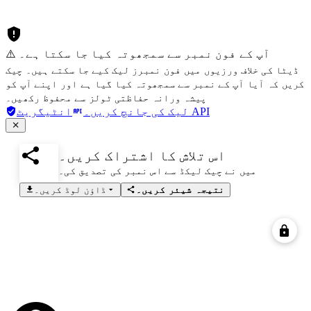
⚠️ آپ کے فون نمبر سے سمجھوتہ کیا جا سکتا ہے۔
ڈیٹا کی خلاف ورزیوں میں فون نمبرز لیک کیے جا سکتے ہیں۔ چیک
کریں کہ آیا آپ کے نمبر سے سمجھوتہ کیا گیا ہے اور اپنے آپ کو
پیشہ ورانہ حفاظتی ٹولز سے محفوظ رکھیں۔
انٹیگریٹ API
لیک کی جانچ کریں۔
اس تلاش کا اشتراک کریں۔
میں نے چیک لیکڈ سے اس نمبر کی تصدیق کی۔
نتیجہ شیئر کریں۔
ڈاؤن لوڈ کریں۔