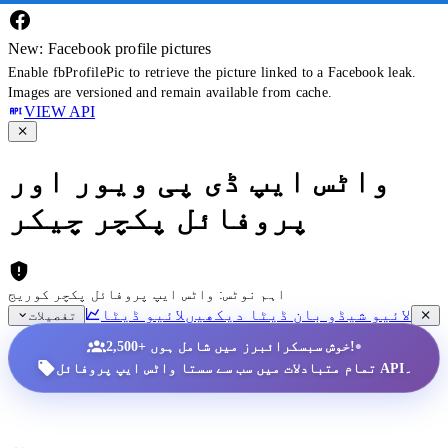
New: Facebook profile pictures
Enable fbProfilePic to retrieve the picture linked to a Facebook leak.
Images are versioned and remain available from cache.
VIEW API
واٹس ایپ ڈی پی ویور اور
پروفائل پکچر چیکر
اہم نوٹس: واٹس ایپ پروفائل پکچر کوریج
لائیو شیڈو بان ڈیٹا دیکھیں
لائیو ڈیٹا
تفصیلات
•
2,500+ خوش سبسکرائبرز میں شامل ہوں!
تمام متبادلات میں سب سے سستا واٹس ایپ پروفائل API۔