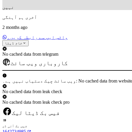
نہیں
آخری ہم آہنگی
2 months ago
واٹس ایپ سے رابطہ کریں۔
خام ڈیٹا
No cached data from telegram
کاروباری ویب سائٹ
 دستیاب نہیں ہے۔: No cached data from websiteCheck
No cached data from leak check
No cached data from leak check pro
فیس بک ڈیٹا لیک
فیس بک آئی ڈی
1642734985