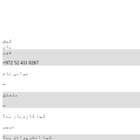
کیش
ہاں
فون
+972 52 411 0267
عوامی نام
--
متعلق
--
کیا کاروبار ہے؟
نہیں
کیا انٹرپرائز ہے؟