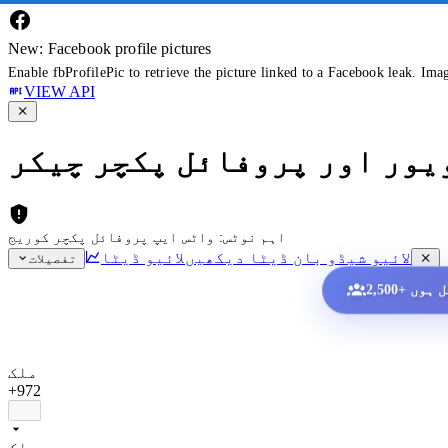
New: Facebook profile pictures
Enable fbProfilePic to retrieve the picture linked to a Facebook leak. Ima
VIEW API
ویور اور پروفائل پکچر چیکر
اہم نوٹس: واٹس ایپ پروفائل پکچر کوریج
لائیو شیڈو بان ڈیٹا دیکھیں
لائیو ڈیٹا
تفصیلات
ملک
+972
ملک