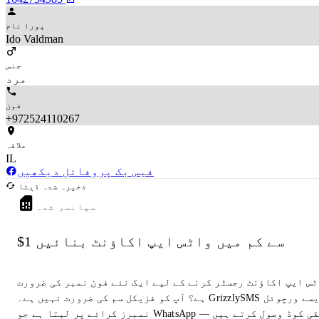
پورا نام
Ido Valdman
جنس
مرد
فون
+972524110267
علاقہ
IL
فیس بک پروفائل دیکھیں
ذخیرہ شدہ ڈیٹا
سپانسر شدہ
$1 سے کم میں واٹس ایپ اکاؤنٹ بنائیں
ٹس ایپ اکاؤنٹ رجسٹر کرنے کے لیے ایک نئے فون نمبر کی ضرورت
ہے؟ آپ کو فزیکل سم کی ضرورت نہیں ہے۔ GrizzlySMS ایسے ورچوئل
نمبرز کرائے پر لیتا ہے جو WhatsApp تصدیقی کوڈ وصول کرتے ہیں —