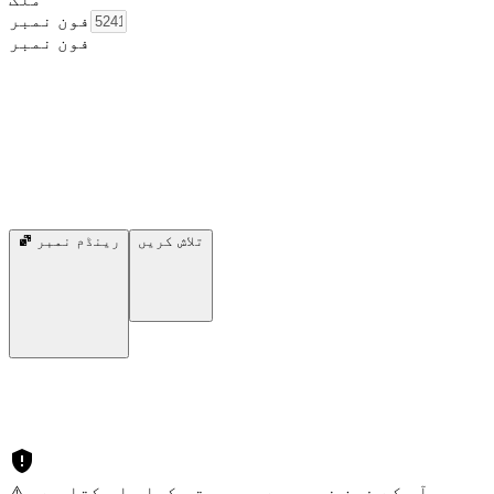
فون نمبر
فون نمبر
تلاش کریں
رینڈم نمبر
⚠️ آپ کے فون نمبر سے سمجھوتہ کیا جا سکتا ہے۔