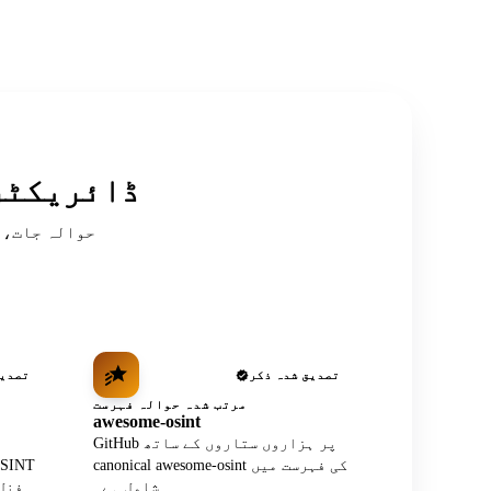
سرکردہ OSINT
تصدیق شدہ ذکر
تصدیق
مرتب شدہ حوالہ فہرست
awesome-osint
GitHub پر ہزاروں ستاروں کے ساتھ
canonical awesome-osint کی فہرست میں
شامل ہے۔
فنل