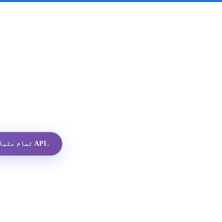
تمام متبادلات میں سب سے سستا واٹس ایپ پروفائل API۔