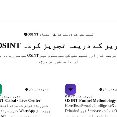
OSINT کمیونٹی کے ذریعہ قابل اعتماد
 ڈائریکٹریز کے ذریعہ تجویز کردہ
سب سے زیادہ قابل احترام OSINT حوالہ جات، ط
آزادانہ طور پر درج۔
 شدہ ذکر
تصدیق شدہ ذکر
OSINT طریقہ کار
OSINT لائیو سینٹر
T Cabal · Live Center
OSINT Funnel Methodology
HaveIBeenPwned، IntelligenceX،
Dehashed اور Snusbase کے آگے OSINT
لائیو سینٹر میں atsApp
 میتھڈولوجی کے اندر درج ہے۔
ڈیٹا API کے بطور نمایاں۔