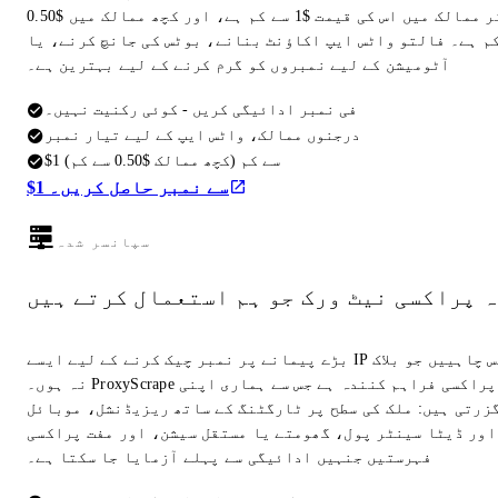
زیادہ تر ممالک میں اس کی قیمت $1 سے کم ہے، اور کچھ ممالک میں $0.50
م ہے۔ فالتو واٹس ایپ اکاؤنٹ بنانے، بوٹس کی جانچ کرنے، یا
آٹومیشن کے لیے نمبروں کو گرم کرنے کے لیے بہترین ہے۔
فی نمبر ادائیگی کریں - کوئی رکنیت نہیں۔
درجنوں ممالک، واٹس ایپ کے لیے تیار نمبر
$1 سے کم (کچھ ممالک $0.50 سے کم)
$1 سے نمبر حاصل کریں۔
سپانسر شدہ
ہ پراکسی نیٹ ورک جو ہم استعمال کرتے ہیں
بڑے پیمانے پر نمبر چیک کرنے کے لیے ایسے IP ایڈریس چاہییں جو بلاک
نہ ہوں۔ ProxyScrape وہی پراکسی فراہم کنندہ ہے جس سے ہماری اپنی
گزرتی ہیں: ملک کی سطح پر ٹارگٹنگ کے ساتھ ریزیڈنشل، موبائل
اور ڈیٹا سینٹر پول، گھومتے یا مستقل سیشن، اور مفت پراکسی
فہرستیں جنہیں ادائیگی سے پہلے آزمایا جا سکتا ہے۔