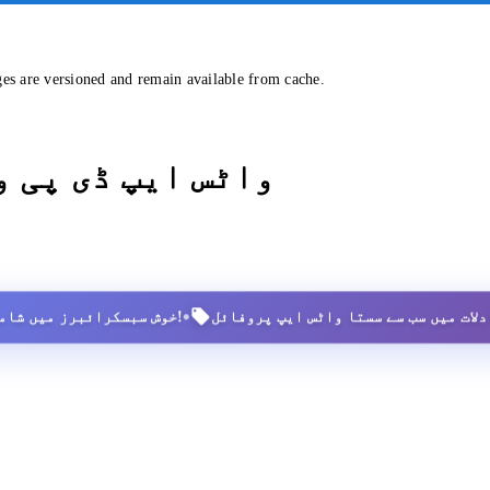
ges are versioned and remain available from cache.
واٹس ایپ ڈی پی 
•
2,500+ خوش سبسکرائبرز میں شامل ہوں!