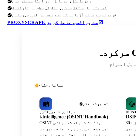
ریزیڈنشل، موبائل اور ڈیٹا سینٹر پول
گھومتے یا مستقل سیشن، ملک کی سطح پر ٹارگٹنگ
خریدنے سے پہلے آزمانے کے لیے مفت پراکسی فہرستیں
PROXYSCRAPE سے پراکسی حاصل کریں
ریقہ کار اور کمیونٹی کی فہرستوں میں
نمایاں حکام
تصدیق شدہ ذکر
سرکاری ڈائریکٹری
i-Intelligence (OSINT Handbook)
OSIN
30+ کیوریٹڈ ٹولز کے ساتھ آفیشل
OSINT ہینڈ بک کے وقف شدہ واٹس
Wh پروفائل
ایپ صفحہ میں درج ہے - صنعت میں سب
سے زیادہ قابل احترام حوالہ جات