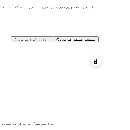
ڈیٹا کی خلاف ورزیوں میں فون نمبرز لیک کیے جا سک
نتیجہ شیئر کریں۔
ڈاؤن لوڈ کریں۔
پرائیویسی/اجازت کی پابندیوں 