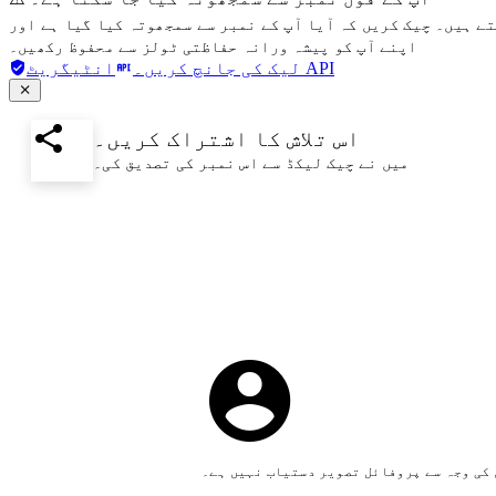
تے ہیں۔ چیک کریں کہ آیا آپ کے نمبر سے سمجھوتہ کیا گیا ہے اور
اپنے آپ کو پیشہ ورانہ حفاظتی ٹولز سے محفوظ رکھیں۔
انٹیگریٹ API
لیک کی جانچ کریں۔
اس تلاش کا اشتراک کریں۔
میں نے چیک لیکڈ سے اس نمبر کی تصدیق کی۔
کی وجہ سے پروفائل تصویر دستیاب نہیں ہے۔