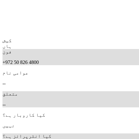
کیش
ہاں
فون
+972 50 826 4800
عوامی نام
--
متعلق
--
کیا کاروبار ہے؟
نہیں
کیا انٹرپرائز ہے؟