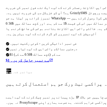
ٹس ایپ اکاؤنٹ رجسٹر کرنے کے لیے ایک نئے فون نمبر کی ضرورت
ہے؟ آپ کو فزیکل سم کی ضرورت نہیں ہے۔ GrizzlySMS ایسے ورچوئل
نمبرز کرائے پر لیتا ہے جو WhatsApp تصدیقی کوڈ وصول کرتے ہیں —
زیادہ تر ممالک میں اس کی قیمت $1 سے کم ہے، اور کچھ ممالک میں $0.50
م ہے۔ فالتو واٹس ایپ اکاؤنٹ بنانے، بوٹس کی جانچ کرنے، یا
آٹومیشن کے لیے نمبروں کو گرم کرنے کے لیے بہترین ہے۔
فی نمبر ادائیگی کریں - کوئی رکنیت نہیں۔
درجنوں ممالک، واٹس ایپ کے لیے تیار نمبر
$1 سے کم (کچھ ممالک $0.50 سے کم)
$1 سے نمبر حاصل کریں۔
سپانسر شدہ
ہ پراکسی نیٹ ورک جو ہم استعمال کرتے ہیں
بڑے پیمانے پر نمبر چیک کرنے کے لیے ایسے IP ایڈریس چاہییں جو بلاک
نہ ہوں۔ ProxyScrape وہی پراکسی فراہم کنندہ ہے جس سے ہماری اپنی