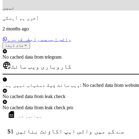
نہیں
آخری ہم آہنگی
2 months ago
واٹس ایپ سے رابطہ کریں۔
خام ڈیٹا
No cached data from telegram
کاروباری ویب سائٹ
 دستیاب نہیں ہے۔: No cached data from websiteCheck
No cached data from leak check
No cached data from leak check pro
سپانسر شدہ
$1 سے کم میں واٹس ایپ اکاؤنٹ بنائیں