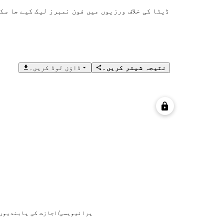
ڈیٹا کی خلاف ورزیوں میں فون نمبرز لیک کیے جا سک
نتیجہ شیئر کریں۔
ڈاؤن لوڈ کریں۔
پرائیویسی/اجازت کی پابندیوں 