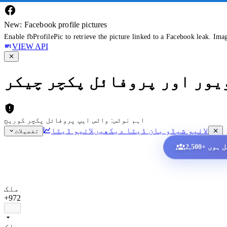
New: Facebook profile pictures
Enable fbProfilePic to retrieve the picture linked to a Facebook leak. Ima
VIEW API
ویور اور پروفائل پکچر چیکر
اہم نوٹس: واٹس ایپ پروفائل پکچر کوریج
لائیو شیڈو بان ڈیٹا دیکھیں
لائیو ڈیٹا
تفصیلات
ملک
+972
ملک