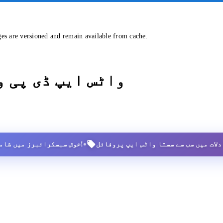
ges are versioned and remain available from cache.
واٹس ایپ ڈی پی 
•
2,500+ خوش سبسکرائبرز میں شامل ہوں!