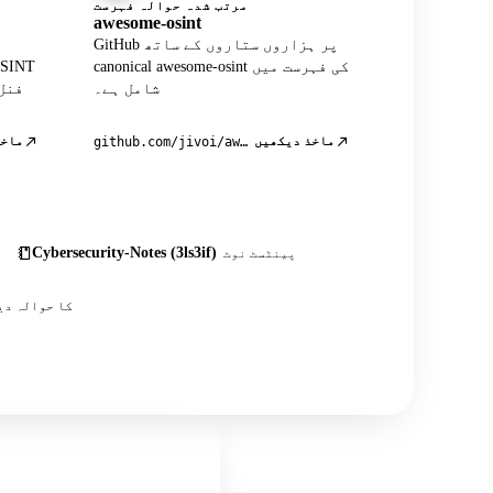
مرتب شدہ حوالہ فہرست
awesome-osint
GitHub پر ہزاروں ستاروں کے ساتھ
canonical awesome-osint کی فہرست میں
شامل ہے۔
فنل
ماخذ دیکھیں
ماخذ
github.com/jivoi/awesome-osint
Cybersecurity-Notes (3ls3if)
پینٹسٹ نوٹ
اس کے علاوہ درجنوں کمیونٹی پوسٹس، ٹیوٹوریلز اور OSINT