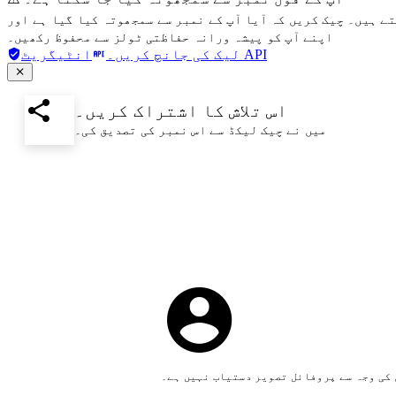
تے ہیں۔ چیک کریں کہ آیا آپ کے نمبر سے سمجھوتہ کیا گیا ہے اور
اپنے آپ کو پیشہ ورانہ حفاظتی ٹولز سے محفوظ رکھیں۔
انٹیگریٹ API
لیک کی جانچ کریں۔
اس تلاش کا اشتراک کریں۔
میں نے چیک لیکڈ سے اس نمبر کی تصدیق کی۔
کی وجہ سے پروفائل تصویر دستیاب نہیں ہے۔