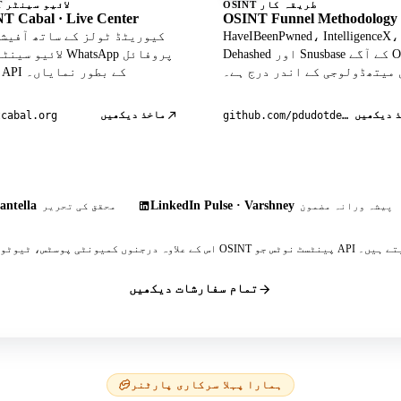
OSINT طریقہ کار
OSINT لائیو سینٹر
T Cabal · Live Center
OSINT Funnel Methodology
HaveIBeenPwned، IntelligenceX،
Dehashed اور Snusbase کے آگے OSINT
لائیو سینٹر میں atsApp
 میتھڈولوجی کے اندر درج ہے۔
ڈیٹا API کے بطور نمایاں۔
 دیکھیں
ماخذ دیکھیں
tcabal.org
github.com/pdudotdev/ofm
antella
LinkedIn Pulse · Varshney
پیشہ ورانہ مضمون
محقق کی تحریر
 پینٹسٹ نوٹس جو API کا حوالہ دیتے ہیں۔
تمام سفارشات دیکھیں
ہمارا پہلا سرکاری پارٹنر