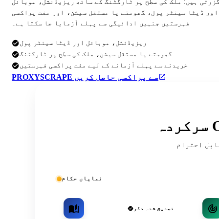
گزرتی ہیں: ملک کی سطح پر ٹارگٹنگ کے ساتھ ریزیڈنشل، موبائل
اور ڈیٹا سینٹر پول، گھومتے یا مستقل سیشن، اور مفت پراکسی
فہرستیں جنہیں ادائیگی سے پہلے آزمایا جا سکتا ہے۔
ریزیڈنشل، موبائل اور ڈیٹا سینٹر پول
گھومتے یا مستقل سیشن، ملک کی سطح پر ٹارگٹنگ
خریدنے سے پہلے آزمانے کے لیے مفت پراکسی فہرستیں
PROXYSCRAPE سے پراکسی حاصل کریں
ریقہ کار اور کمیونٹی کی فہرستوں میں
نمایاں حکام
تصدیق شدہ ذکر