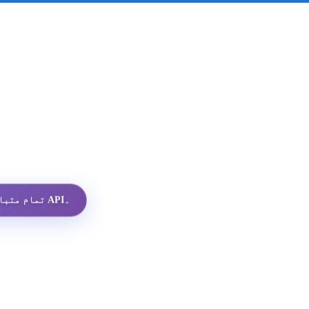
تمام متبادلات میں سب سے سستا واٹس ایپ پروفائل API۔