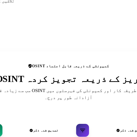
تلاشیں 
OSINT کمیونٹی کے ذریعہ قابل اعتماد
 ڈائریکٹریز کے ذریعہ تجویز کردہ
سب سے زیادہ قابل احترام OSINT حوالہ جات، ط
آزادانہ طور پر درج۔
 شدہ ذکر
تصدیق شدہ ذکر