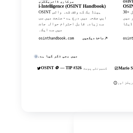
سرکاری ڈائریکٹری
i-Intelligence (OSINT Handbook)
OSIN
30+ کیوریٹڈ ٹولز کے ساتھ آفیشل
OSINT ہینڈ بک کے وقف شدہ واٹس
Wh پروفائل
ایپ صفحہ میں درج ہے - صنعت میں سب
سے زیادہ قابل احترام حوالہ جات
میں سے ایک۔
ماخذ دیکھیں
osinthandbook.com
osin
میں بھی ذکر کیا ہے۔
OSINT 🪙 — TIP #326
Mario S
کمیونٹی پوسٹ