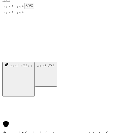
فون نمبر
فون نمبر
تلاش کریں
رینڈم نمبر
⚠️ آپ کے فون نمبر سے سمجھوتہ کیا جا سکتا ہے۔