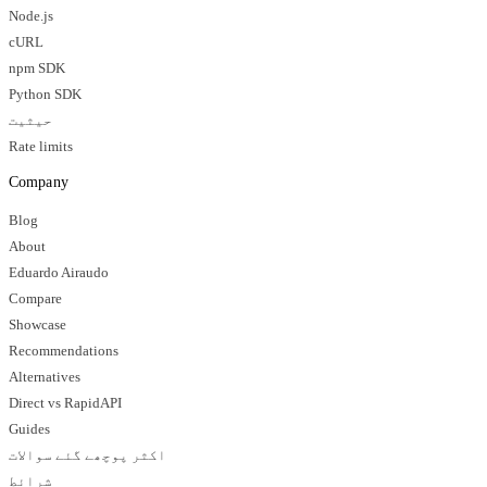
Node.js
cURL
npm SDK
Python SDK
حیثیت
Rate limits
Company
Blog
About
Eduardo Airaudo
Compare
Showcase
Recommendations
Alternatives
Direct vs RapidAPI
Guides
اکثر پوچھے گئے سوالات
شرائط