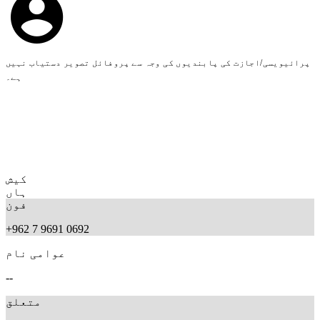
پرائیویسی/اجازت کی پابندیوں کی وجہ سے پروفائل تصویر دستیاب نہیں
ہے۔
کیش
ہاں
فون
+962 7 9691 0692
عوامی نام
--
متعلق