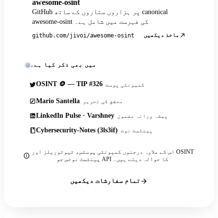
awesome-osint
GitHub پر ہزاروں ستاروں کے ساتھ canonical
awesome-osint کی فہرست میں شامل ہے۔
ماخذ دیکھیں
github.com/jivoi/awesome-osint
میں بھی ذکر کیا ہے۔
OSINT 🪙 — TIP #326
کمیونٹی پوسٹ
Mario Santella
محقق کی تحریر
LinkedIn Pulse · Varshney
پیشہ ورانہ مضمون
Cybersecurity-Notes (3ls3if)
پینٹسٹ نوٹ
اس کے علاوہ درجنوں کمیونٹی پوسٹس، ٹیوٹوریلز اور OSINT
پینٹسٹ نوٹس جو API کا حوالہ دیتے ہیں۔
تمام سفارشات دیکھیں