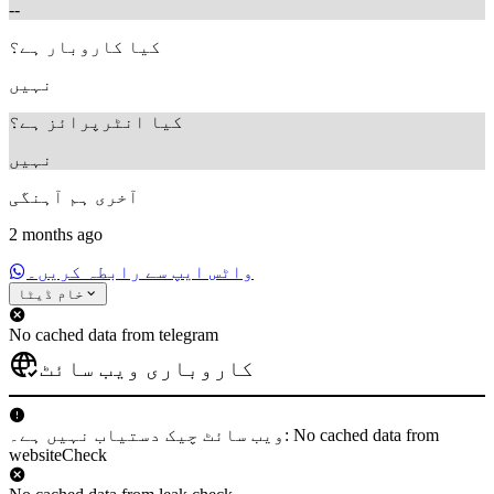
--
کیا کاروبار ہے؟
نہیں
کیا انٹرپرائز ہے؟
نہیں
آخری ہم آہنگی
2 months ago
واٹس ایپ سے رابطہ کریں۔
خام ڈیٹا
No cached data from telegram
کاروباری ویب سائٹ
ویب سائٹ چیک دستیاب نہیں ہے۔: No cached data from
websiteCheck