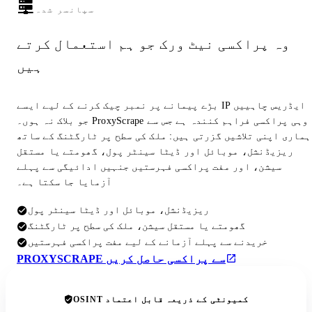
سپانسر شدہ
وہ پراکسی نیٹ ورک جو ہم استعمال کرتے
ہیں
بڑے پیمانے پر نمبر چیک کرنے کے لیے ایسے IP ایڈریس چاہییں
جو بلاک نہ ہوں۔ ProxyScrape وہی پراکسی فراہم کنندہ ہے جس سے
ہماری اپنی تلاشیں گزرتی ہیں: ملک کی سطح پر ٹارگٹنگ کے ساتھ
ریزیڈنشل، موبائل اور ڈیٹا سینٹر پول، گھومتے یا مستقل
سیشن، اور مفت پراکسی فہرستیں جنہیں ادائیگی سے پہلے
آزمایا جا سکتا ہے۔
ریزیڈنشل، موبائل اور ڈیٹا سینٹر پول
گھومتے یا مستقل سیشن، ملک کی سطح پر ٹارگٹنگ
خریدنے سے پہلے آزمانے کے لیے مفت پراکسی فہرستیں
PROXYSCRAPE سے پراکسی حاصل کریں
OSINT کمیونٹی کے ذریعہ قابل اعتماد