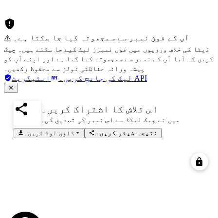
⚠️ آپ کے فون نمبر سے سمجھوتہ کیا جا سکتا ہے۔
ڈیٹا کی خلاف ورزیوں میں فون نمبرز لیک کیے جا سکتے ہیں۔ چیک
کریں کہ آیا آپ کے نمبر سے سمجھوتہ کیا گیا ہے اور اپنے آپ کو
پیشہ ورانہ حفاظتی ٹولز سے محفوظ رکھیں۔
انٹیگریٹ API
لیک کی جانچ کریں۔
اس تلاش کا اشتراک کریں۔
میں نے چیک لیکڈ سے اس نمبر کی تصدیق کی۔
نتیجہ شیئر کریں۔
ڈاؤن لوڈ کریں۔