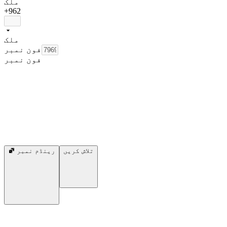
ملک
+962
ملک
فون نمبر
فون نمبر
تلاش کریں
رینڈم نمبر