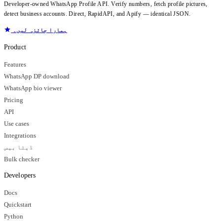
Developer-owned WhatsApp Profile API. Verify numbers, fetch profile pictures,
detect business accounts. Direct, RapidAPI, and Apify — identical JSON.
ہمارا جائزہ لیں۔
Product
Features
WhatsApp DP download
WhatsApp bio viewer
Pricing
API
Use cases
Integrations
ڈیٹا بیس
Bulk checker
Developers
Docs
Quickstart
Python