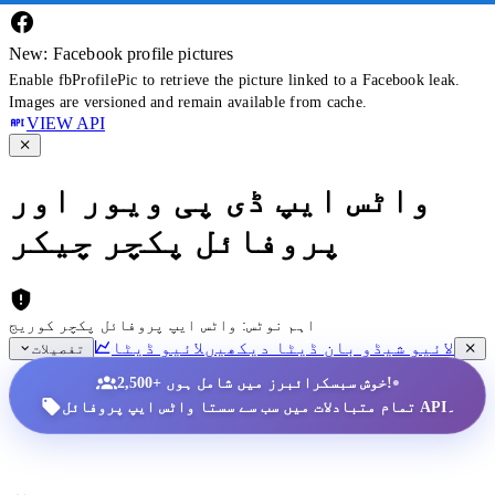
New: Facebook profile pictures
Enable fbProfilePic to retrieve the picture linked to a Facebook leak.
Images are versioned and remain available from cache.
VIEW API
واٹس ایپ ڈی پی ویور اور
پروفائل پکچر چیکر
اہم نوٹس: واٹس ایپ پروفائل پکچر کوریج
لائیو شیڈو بان ڈیٹا دیکھیں
لائیو ڈیٹا
تفصیلات
•
2,500+ خوش سبسکرائبرز میں شامل ہوں!
تمام متبادلات میں سب سے سستا واٹس ایپ پروفائل API۔