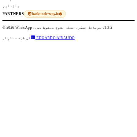
رازداری
hackunderway.io
PARTNERS
v1.3.2
© 2026 WhatsApp موبائل چیکر۔ جملہ حقوق محفوظ ہیں۔
EDUARDO AIRAUDO
کی طرف سے تیار