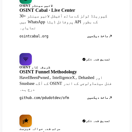
OSINT لائیو سینٹر
OSINT Cabal · Live Center
30+ کیوریٹڈ ٹولز کے ساتھ آفیشل لائیو سینٹر
میں WhatsApp پروفائل ڈیٹا API کے بطور
نمایاں۔
ماخذ دیکھیں
osintcabal.org
تصدیق شدہ ذکر
OSINT طریقہ کار
OSINT Funnel Methodology
HaveIBeenPwned، IntelligenceX، Dehashed اور
Snusbase کے آگے OSINT فنل میتھڈولوجی کے اندر
درج ہے۔
ماخذ دیکھیں
github.com/pdudotdev/ofm
تصدیق شدہ ذکر
مرتب شدہ حوالہ فہرست