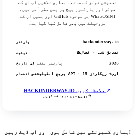
تفتیشی ٹولز کے ساتھ۔ ہماری تلاشیں اب ان کے
فوٹر اور پارٹنرز پیج پر بھی نظر آتی ہیں،
اور ہمیں ان کے GitHub پر موجود WhatsOSINT
پروجیکٹ میں بھی شامل کیا گیا ہے۔
hackunderway.io
پارٹنر
تصدیق شدہ · فعال
حیثیت
2026
پارٹنر بننے کی تاریخ
بریچ انٹیلیجنس API · 15 ارب+ ریکارڈز
انضمام
HACKUNDERWAY.IO ملاحظہ کریں
بریچ سرچ دریافت کریں
ہماری کمیونٹی میں شامل ہوں اور اپ ڈیٹ رہیں!