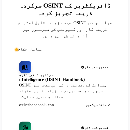
سرکردہ OSINT ڈائریکٹریز کے
ذریعہ تجویز کردہ
سب سے زیادہ قابل احترام OSINT حوالہ جات،
طریقہ کار اور کمیونٹی کی فہرستوں میں
آزادانہ طور پر درج۔
نمایاں حکام
تصدیق شدہ ذکر
سرکاری ڈائریکٹری
i-Intelligence (OSINT Handbook)
OSINT ہینڈ بک کے وقف شدہ واٹس ایپ صفحہ میں
درج ہے - صنعت میں سب سے زیادہ قابل احترام
حوالہ جات میں سے ایک۔
ماخذ دیکھیں
osinthandbook.com
تصدیق شدہ ذکر