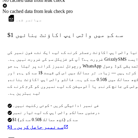
No cached data from leak check
No cached data from leak check pro
سپانسر شدہ
$1 سے کم میں واٹس ایپ اکاؤنٹ بنائیں
نیا واٹس ایپ اکاؤنٹ رجسٹر کرنے کے لیے ایک نئے فون نمبر کی
ضرورت ہے؟ آپ کو فزیکل سم کی ضرورت نہیں ہے۔ GrizzlySMS ایسے
ورچوئل نمبرز کرائے پر لیتا ہے جو WhatsApp تصدیقی کوڈ وصول
کرتے ہیں — زیادہ تر ممالک میں اس کی قیمت $1 سے کم ہے، اور
کچھ ممالک میں $0.50 سے کم ہے۔ فالتو واٹس ایپ اکاؤنٹ بنانے،
وٹس کی جانچ کرنے، یا آٹومیشن کے لیے نمبروں کو گرم کرنے کے
لیے بہترین ہے۔
فی نمبر ادائیگی کریں - کوئی رکنیت نہیں۔
درجنوں ممالک، واٹس ایپ کے لیے تیار نمبر
$1 سے کم (کچھ ممالک $0.50 سے کم)
$1 سے نمبر حاصل کریں۔