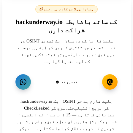
ہمارا پہلا سرکاری پارٹنر
hackunderway.io کے ساتھ باضابطہ
شراکت داری
دو OSINT پلیٹ فارمز کے درمیان ایک تصدیق
شدہ اتحاد، جو تفتیش کاروں کو ایک ہی مرحلے
میں فون نمبر سے ایکسپوژر ڈیٹا تک پہنچانے
کے لیے بنایا گیا ہے۔
تصدیق شدہ
hackunderway.io ایک OSINT پلیٹ فارم ہے جو
CheckLeaked کی بریچ انٹیلیجنس سرچ کی
میزبانی کرتا ہے — 15 ارب سے زائد ایکسپوز
شدہ ریکارڈز جنہیں ای میل، فون، پاس ورڈ اور
ڈومین کے ذریعے تلاش کیا جا سکتا ہے — دیگر