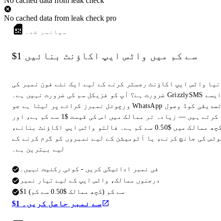
No cached data from leak check
No cached data from leak check pro
سپانسر شدہ
$1 سے کم میں واٹس ایپ اکاؤنٹ بنائیں
نیا واٹس ایپ اکاؤنٹ رجسٹر کرنے کے لیے ایک نئے فون نمبر کی
ضرورت ہے؟ آپ کو فزیکل سم کی ضرورت نہیں ہے۔ GrizzlySMS ایسے
ورچوئل نمبرز کرائے پر لیتا ہے جو WhatsApp تصدیقی کوڈ وصول
کرتے ہیں — زیادہ تر ممالک میں اس کی قیمت $1 سے کم ہے، اور
کچھ ممالک میں $0.50 سے کم ہے۔ فالتو واٹس ایپ اکاؤنٹ بنانے،
وٹس کی جانچ کرنے، یا آٹومیشن کے لیے نمبروں کو گرم کرنے کے
لیے بہترین ہے۔
فی نمبر ادائیگی کریں - کوئی رکنیت نہیں۔
درجنوں ممالک، واٹس ایپ کے لیے تیار نمبر
$1 سے کم (کچھ ممالک $0.50 سے کم)
$1 سے نمبر حاصل کریں۔