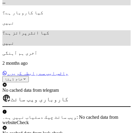
--
کیا کاروبار ہے؟
نہیں
کیا انٹرپرائز ہے؟
نہیں
آخری ہم آہنگی
2 months ago
واٹس ایپ سے رابطہ کریں۔
خام ڈیٹا
No cached data from telegram
کاروباری ویب سائٹ
ویب سائٹ چیک دستیاب نہیں ہے۔: No cached data from
websiteCheck