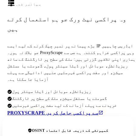
سپانسر شدہ
وہ پراکسی نیٹ ورک جو ہم استعمال کرتے
ہیں
بڑے پیمانے پر نمبر چیک کرنے کے لیے ایسے IP ایڈریس چاہییں
جو بلاک نہ ہوں۔ ProxyScrape وہی پراکسی فراہم کنندہ ہے جس سے
ہماری اپنی تلاشیں گزرتی ہیں: ملک کی سطح پر ٹارگٹنگ کے ساتھ
ریزیڈنشل، موبائل اور ڈیٹا سینٹر پول، گھومتے یا مستقل
سیشن، اور مفت پراکسی فہرستیں جنہیں ادائیگی سے پہلے
آزمایا جا سکتا ہے۔
ریزیڈنشل، موبائل اور ڈیٹا سینٹر پول
گھومتے یا مستقل سیشن، ملک کی سطح پر ٹارگٹنگ
خریدنے سے پہلے آزمانے کے لیے مفت پراکسی فہرستیں
PROXYSCRAPE سے پراکسی حاصل کریں
OSINT کمیونٹی کے ذریعہ قابل اعتماد