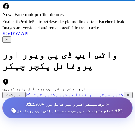
New: Facebook profile pictures
Enable fbProfilePic to retrieve the picture linked to a Facebook leak.
Images are versioned and remain available from cache.
VIEW API
واٹس ایپ ڈی پی ویور اور
پروفائل پکچر چیکر
اہم نوٹس: واٹس ایپ پروفائل پکچر کوریج
لائیو شیڈو بان ڈیٹا دیکھیں
لائیو ڈیٹا
تفصیلات
•
2,500+ خوش سبسکرائبرز میں شامل ہوں!
تمام متبادلات میں سب سے سستا واٹس ایپ پروفائل API۔