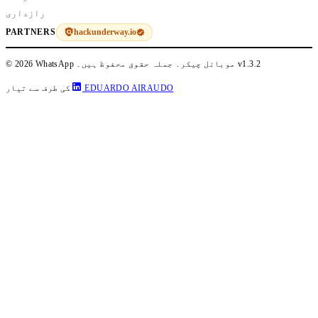
رازداری
hackunderway.io
PARTNERS
v1.3.2
© 2026 WhatsApp موبائل چیکر۔ جملہ حقوق محفوظ ہیں۔
EDUARDO AIRAUDO
کی طرف سے تیار