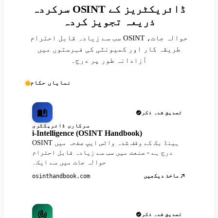
سرکردہ OSINT ڈائریکٹریز کے
ذریعہ تجویز کردہ
سب سے زیادہ قابل احترام OSINT حوالہ جات،
طریقہ کار اور کمیونٹی کی فہرستوں میں
آزادانہ طور پر درج۔
نمایاں حکام
تصدیق شدہ ذکر
سرکاری ڈائریکٹری
i-Intelligence (OSINT Handbook)
OSINT ہینڈ بک کے وقف شدہ واٹس ایپ صفحہ میں
درج ہے - صنعت میں سب سے زیادہ قابل احترام
حوالہ جات میں سے ایک۔
ماخذ دیکھیں
osinthandbook.com
تصدیق شدہ ذکر