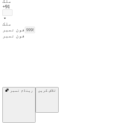
ملک
+91
ملک
فون نمبر
فون نمبر
تلاش کریں
رینڈم نمبر