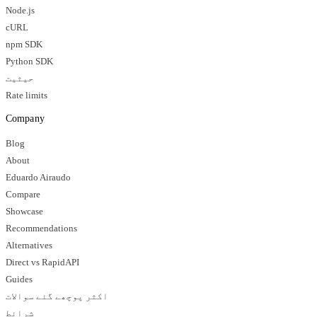
Node.js
cURL
npm SDK
Python SDK
حیثیت
Rate limits
Company
Blog
About
Eduardo Airaudo
Compare
Showcase
Recommendations
Alternatives
Direct vs RapidAPI
Guides
اکثر پوچھے گئے سوالات
شرائط