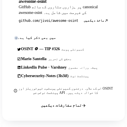
awesome-osint
GitHub پر ہزاروں ستاروں کے ساتھ canonical
awesome-osint کی فہرست میں شامل ہے۔
ماخذ دیکھیں
github.com/jivoi/awesome-osint
میں بھی ذکر کیا ہے۔
OSINT 🪙 — TIP #326
کمیونٹی پوسٹ
Mario Santella
محقق کی تحریر
LinkedIn Pulse · Varshney
پیشہ ورانہ مضمون
Cybersecurity-Notes (3ls3if)
پینٹسٹ نوٹ
اس کے علاوہ درجنوں کمیونٹی پوسٹس، ٹیوٹوریلز اور OSINT
پینٹسٹ نوٹس جو API کا حوالہ دیتے ہیں۔
تمام سفارشات دیکھیں