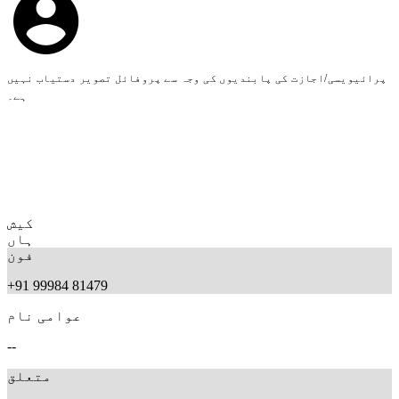
پرائیویسی/اجازت کی پابندیوں کی وجہ سے پروفائل تصویر دستیاب نہیں
ہے۔
کیش
ہاں
فون
+91 99984 81479
عوامی نام
--
متعلق