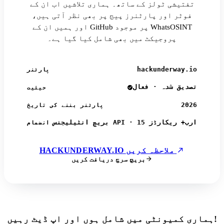
تفتیشی ٹولز کے ساتھ۔ ہماری تلاشیں اب ان کے
فوٹر اور پارٹنرز پیج پر بھی نظر آتی ہیں،
اور ہمیں ان کے GitHub پر موجود WhatsOSINT
پروجیکٹ میں بھی شامل کیا گیا ہے۔
hackunderway.io
پارٹنر
تصدیق شدہ · فعال
حیثیت
2026
پارٹنر بننے کی تاریخ
بریچ انٹیلیجنس API · 15 ارب+ ریکارڈز
انضمام
HACKUNDERWAY.IO ملاحظہ کریں
بریچ سرچ دریافت کریں
ہماری کمیونٹی میں شامل ہوں اور اپ ڈیٹ رہیں!