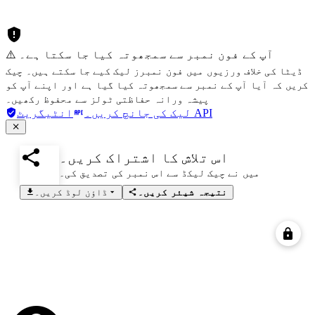
⚠️ آپ کے فون نمبر سے سمجھوتہ کیا جا سکتا ہے۔
ڈیٹا کی خلاف ورزیوں میں فون نمبرز لیک کیے جا سکتے ہیں۔ چیک
کریں کہ آیا آپ کے نمبر سے سمجھوتہ کیا گیا ہے اور اپنے آپ کو
پیشہ ورانہ حفاظتی ٹولز سے محفوظ رکھیں۔
انٹیگریٹ API
لیک کی جانچ کریں۔
اس تلاش کا اشتراک کریں۔
میں نے چیک لیکڈ سے اس نمبر کی تصدیق کی۔
نتیجہ شیئر کریں۔
ڈاؤن لوڈ کریں۔