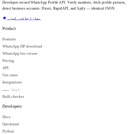
Developer-owned WhatsApp Profile API. Verify numbers, fetch profile pictures,
detect business accounts. Direct, RapidAPI, and Apify — identical JSON.
ہمارا جائزہ لیں۔
Product
Features
WhatsApp DP download
WhatsApp bio viewer
Pricing
API
Use cases
Integrations
ڈیٹا بیس
Bulk checker
Developers
Docs
Quickstart
Python