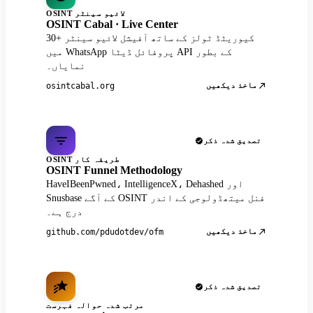
OSINT لائیو سینٹر
OSINT Cabal · Live Center
30+ کیوریٹڈ ٹولز کے ساتھ آفیشل لائیو سینٹر
میں WhatsApp پروفائل ڈیٹا API کے بطور
نمایاں۔
ماخذ دیکھیں
osintcabal.org
تصدیق شدہ ذکر
OSINT طریقہ کار
OSINT Funnel Methodology
HaveIBeenPwned، IntelligenceX، Dehashed اور
Snusbase کے آگے OSINT فنل میتھڈولوجی کے اندر
درج ہے۔
ماخذ دیکھیں
github.com/pdudotdev/ofm
تصدیق شدہ ذکر
مرتب شدہ حوالہ فہرست