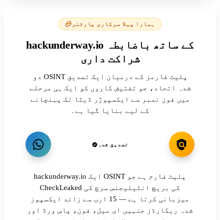
ہمارا پہلا سرکاری پارٹنر
hackunderway.io کے ساتھ باضابطہ
شراکت داری
دو OSINT پلیٹ فارمز کے درمیان ایک تصدیق
شدہ اتحاد، جو تفتیش کاروں کو ایک ہی مرحلے
میں فون نمبر سے ایکسپوژر ڈیٹا تک پہنچانے
کے لیے بنایا گیا ہے۔
تصدیق شدہ
hackunderway.io ایک OSINT پلیٹ فارم ہے جو
CheckLeaked کی بریچ انٹیلیجنس سرچ کی
میزبانی کرتا ہے — 15 ارب سے زائد ایکسپوز
شدہ ریکارڈز جنہیں ای میل، فون، پاس ورڈ اور