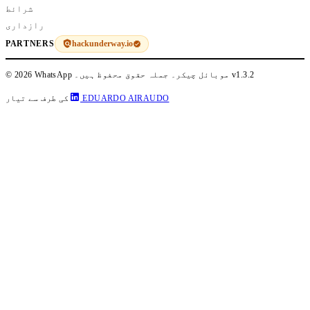
شرائط
رازداری
hackunderway.io
PARTNERS
v1.3.2
© 2026 WhatsApp موبائل چیکر۔ جملہ حقوق محفوظ ہیں۔
EDUARDO AIRAUDO
کی طرف سے تیار