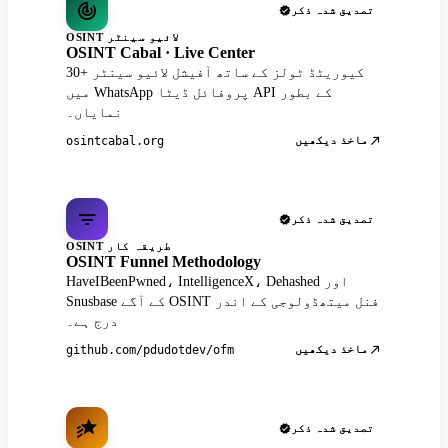
تصدیق شدہ ذکر
OSINT لائیو سینٹر
OSINT Cabal · Live Center
30+ کیوریٹڈ ٹولز کے ساتھ آفیشل لائیو سینٹر
میں WhatsApp پروفائل ڈیٹا API کے بطور
نمایاں۔
ماخذ دیکھیں
osintcabal.org
تصدیق شدہ ذکر
OSINT طریقہ کار
OSINT Funnel Methodology
HaveIBeenPwned، IntelligenceX، Dehashed اور
Snusbase کے آگے OSINT فنل میتھڈولوجی کے اندر
درج ہے۔
ماخذ دیکھیں
github.com/pdudotdev/ofm
تصدیق شدہ ذکر