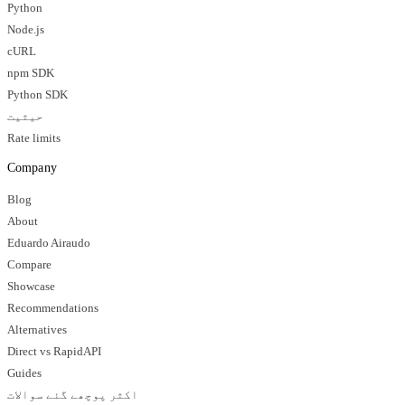
Python
Node.js
cURL
npm SDK
Python SDK
حیثیت
Rate limits
Company
Blog
About
Eduardo Airaudo
Compare
Showcase
Recommendations
Alternatives
Direct vs RapidAPI
Guides
اکثر پوچھے گئے سوالات