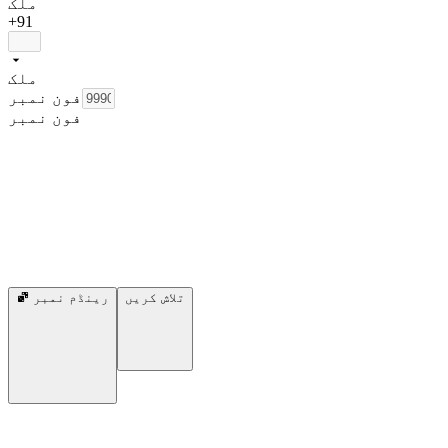
ملک
+91
ملک
فون نمبر
فون نمبر
تلاش کریں
رینڈم نمبر