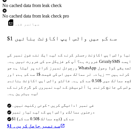
No cached data from leak check
No cached data from leak check pro
سپانسر شدہ
$1 سے کم میں واٹس ایپ اکاؤنٹ بنائیں
نیا واٹس ایپ اکاؤنٹ رجسٹر کرنے کے لیے ایک نئے فون نمبر کی
ضرورت ہے؟ آپ کو فزیکل سم کی ضرورت نہیں ہے۔ GrizzlySMS ایسے
ورچوئل نمبرز کرائے پر لیتا ہے جو WhatsApp تصدیقی کوڈ وصول
کرتے ہیں — زیادہ تر ممالک میں اس کی قیمت $1 سے کم ہے، اور
کچھ ممالک میں $0.50 سے کم ہے۔ فالتو واٹس ایپ اکاؤنٹ بنانے،
وٹس کی جانچ کرنے، یا آٹومیشن کے لیے نمبروں کو گرم کرنے کے
لیے بہترین ہے۔
فی نمبر ادائیگی کریں - کوئی رکنیت نہیں۔
درجنوں ممالک، واٹس ایپ کے لیے تیار نمبر
$1 سے کم (کچھ ممالک $0.50 سے کم)
$1 سے نمبر حاصل کریں۔