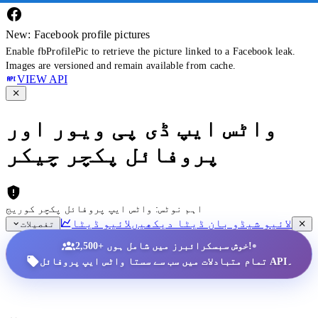
New: Facebook profile pictures
Enable fbProfilePic to retrieve the picture linked to a Facebook leak.
Images are versioned and remain available from cache.
VIEW API
واٹس ایپ ڈی پی ویور اور
پروفائل پکچر چیکر
اہم نوٹس: واٹس ایپ پروفائل پکچر کوریج
لائیو شیڈو بان ڈیٹا دیکھیں
لائیو ڈیٹا
تفصیلات
•
2,500+ خوش سبسکرائبرز میں شامل ہوں!
تمام متبادلات میں سب سے سستا واٹس ایپ پروفائل API۔