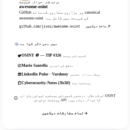
مرتب شدہ حوالہ فہرست
awesome-osint
GitHub پر ہزاروں ستاروں کے ساتھ canonical
awesome-osint کی فہرست میں شامل ہے۔
ماخذ دیکھیں
github.com/jivoi/awesome-osint
میں بھی ذکر کیا ہے۔
OSINT 🪙 — TIP #326
کمیونٹی پوسٹ
Mario Santella
محقق کی تحریر
LinkedIn Pulse · Varshney
پیشہ ورانہ مضمون
Cybersecurity-Notes (3ls3if)
پینٹسٹ نوٹ
اس کے علاوہ درجنوں کمیونٹی پوسٹس، ٹیوٹوریلز اور OSINT
پینٹسٹ نوٹس جو API کا حوالہ دیتے ہیں۔
تمام سفارشات دیکھیں