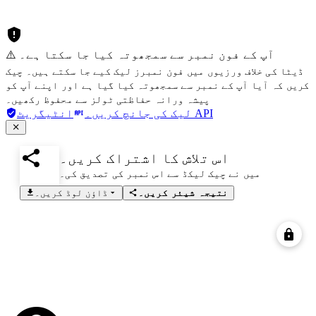
⚠️ آپ کے فون نمبر سے سمجھوتہ کیا جا سکتا ہے۔
ڈیٹا کی خلاف ورزیوں میں فون نمبرز لیک کیے جا سکتے ہیں۔ چیک
کریں کہ آیا آپ کے نمبر سے سمجھوتہ کیا گیا ہے اور اپنے آپ کو
پیشہ ورانہ حفاظتی ٹولز سے محفوظ رکھیں۔
انٹیگریٹ API
لیک کی جانچ کریں۔
اس تلاش کا اشتراک کریں۔
میں نے چیک لیکڈ سے اس نمبر کی تصدیق کی۔
نتیجہ شیئر کریں۔
ڈاؤن لوڈ کریں۔