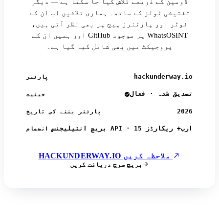
ڈومین کے ذریعے تلاش کیا جا سکتا ہے — دیگر
تفتیشی ٹولز کے ساتھ۔ ہماری تلاشیں اب ان کے
فوٹر اور پارٹنرز پیج پر بھی نظر آتی ہیں،
اور ہمیں ان کے GitHub پر موجود WhatsOSINT
پروجیکٹ میں بھی شامل کیا گیا ہے۔
hackunderway.io
پارٹنر
تصدیق شدہ · فعال
حیثیت
2026
پارٹنر بننے کی تاریخ
بریچ انٹیلیجنس API · 15 ارب+ ریکارڈز
انضمام
HACKUNDERWAY.IO ملاحظہ کریں
بریچ سرچ دریافت کریں