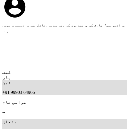
پرائیویسی/اجازت کی پابندیوں کی وجہ سے پروفائل تصویر دستیاب نہیں
ہے۔
کیش
ہاں
فون
+91 99903 64966
عوامی نام
--
متعلق