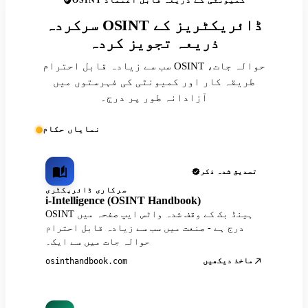
OSINT کمیونٹی کے ذریعہ قابل اعتماد
سرکردہ OSINT ڈائریکٹریز کے
ذریعہ تجویز کردہ
سب سے زیادہ قابل احترام OSINT حوالہ جات،
طریقہ کار اور کمیونٹی کی فہرستوں میں
آزادانہ طور پر درج۔
نمایاں حکام
تصدیق شدہ ذکر
سرکاری ڈائریکٹری
i-Intelligence (OSINT Handbook)
OSINT ہینڈ بک کے وقف شدہ واٹس ایپ صفحہ میں
درج ہے - صنعت میں سب سے زیادہ قابل احترام
حوالہ جات میں سے ایک۔
ماخذ دیکھیں
osinthandbook.com