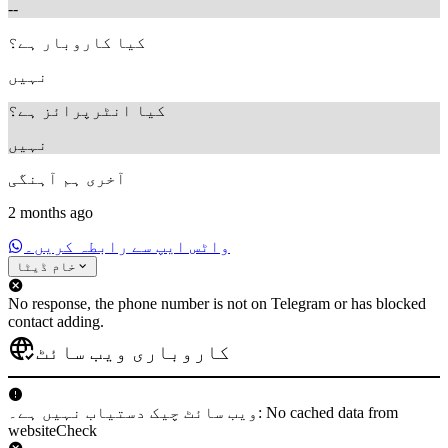
--
کیا کاروبار ہے؟
نہیں
کیا انٹرپرائز ہے؟
نہیں
آخری ہم آہنگی
2 months ago
واٹس ایپ سے رابطہ کریں۔
خام ڈیٹا
No response, the phone number is not on Telegram or has blocked
contact adding.
کاروباری ویب سائٹ
ویب سائٹ چیک دستیاب نہیں ہے۔: No cached data from
websiteCheck