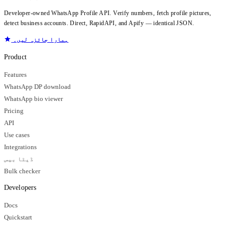
Developer-owned WhatsApp Profile API. Verify numbers, fetch profile pictures,
detect business accounts. Direct, RapidAPI, and Apify — identical JSON.
ہمارا جائزہ لیں۔
Product
Features
WhatsApp DP download
WhatsApp bio viewer
Pricing
API
Use cases
Integrations
ڈیٹا بیس
Bulk checker
Developers
Docs
Quickstart