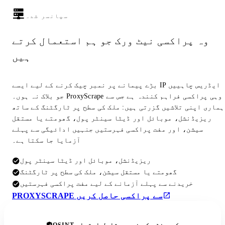
سپانسر شدہ
وہ پراکسی نیٹ ورک جو ہم استعمال کرتے
ہیں
بڑے پیمانے پر نمبر چیک کرنے کے لیے ایسے IP ایڈریس چاہییں
جو بلاک نہ ہوں۔ ProxyScrape وہی پراکسی فراہم کنندہ ہے جس سے
ہماری اپنی تلاشیں گزرتی ہیں: ملک کی سطح پر ٹارگٹنگ کے ساتھ
ریزیڈنشل، موبائل اور ڈیٹا سینٹر پول، گھومتے یا مستقل
سیشن، اور مفت پراکسی فہرستیں جنہیں ادائیگی سے پہلے
آزمایا جا سکتا ہے۔
ریزیڈنشل، موبائل اور ڈیٹا سینٹر پول
گھومتے یا مستقل سیشن، ملک کی سطح پر ٹارگٹنگ
خریدنے سے پہلے آزمانے کے لیے مفت پراکسی فہرستیں
PROXYSCRAPE سے پراکسی حاصل کریں