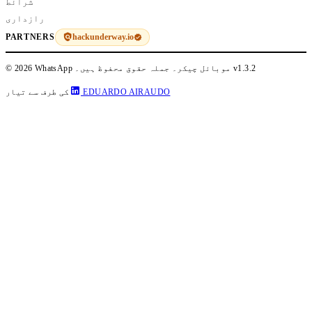
شرائط
رازداری
hackunderway.io
PARTNERS
v1.3.2
© 2026 WhatsApp موبائل چیکر۔ جملہ حقوق محفوظ ہیں۔
EDUARDO AIRAUDO
کی طرف سے تیار