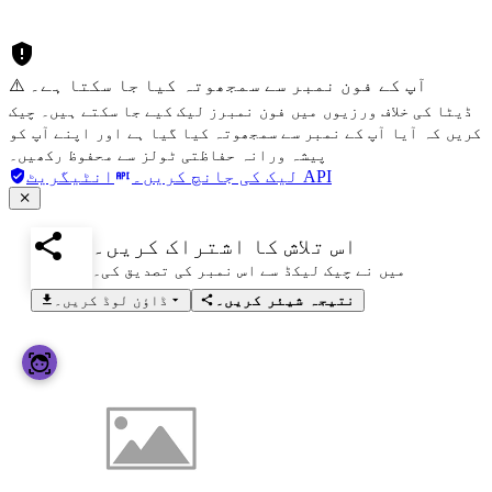
⚠️ آپ کے فون نمبر سے سمجھوتہ کیا جا سکتا ہے۔
ڈیٹا کی خلاف ورزیوں میں فون نمبرز لیک کیے جا سکتے ہیں۔ چیک
کریں کہ آیا آپ کے نمبر سے سمجھوتہ کیا گیا ہے اور اپنے آپ کو
پیشہ ورانہ حفاظتی ٹولز سے محفوظ رکھیں۔
انٹیگریٹ API
لیک کی جانچ کریں۔
اس تلاش کا اشتراک کریں۔
میں نے چیک لیکڈ سے اس نمبر کی تصدیق کی۔
نتیجہ شیئر کریں۔
ڈاؤن لوڈ کریں۔