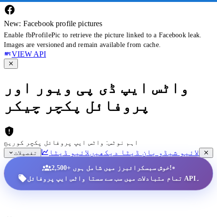
New: Facebook profile pictures
Enable fbProfilePic to retrieve the picture linked to a Facebook leak.
Images are versioned and remain available from cache.
VIEW API
واٹس ایپ ڈی پی ویور اور
پروفائل پکچر چیکر
اہم نوٹس: واٹس ایپ پروفائل پکچر کوریج
لائیو شیڈو بان ڈیٹا دیکھیں
لائیو ڈیٹا
تفصیلات
•
2,500+ خوش سبسکرائبرز میں شامل ہوں!
تمام متبادلات میں سب سے سستا واٹس ایپ پروفائل API۔