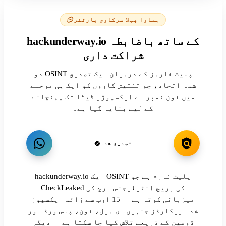
ہمارا پہلا سرکاری پارٹنر
hackunderway.io کے ساتھ باضابطہ
شراکت داری
دو OSINT پلیٹ فارمز کے درمیان ایک تصدیق
شدہ اتحاد، جو تفتیش کاروں کو ایک ہی مرحلے
میں فون نمبر سے ایکسپوژر ڈیٹا تک پہنچانے
کے لیے بنایا گیا ہے۔
تصدیق شدہ
hackunderway.io ایک OSINT پلیٹ فارم ہے جو
CheckLeaked کی بریچ انٹیلیجنس سرچ کی
میزبانی کرتا ہے — 15 ارب سے زائد ایکسپوز
شدہ ریکارڈز جنہیں ای میل، فون، پاس ورڈ اور
ڈومین کے ذریعے تلاش کیا جا سکتا ہے — دیگر