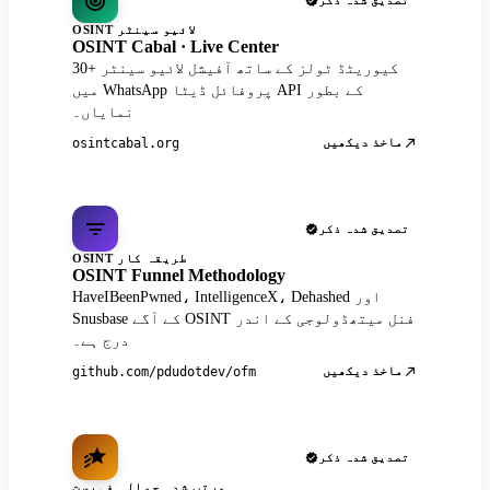
تصدیق شدہ ذکر
OSINT لائیو سینٹر
OSINT Cabal · Live Center
30+ کیوریٹڈ ٹولز کے ساتھ آفیشل لائیو سینٹر
میں WhatsApp پروفائل ڈیٹا API کے بطور
نمایاں۔
ماخذ دیکھیں
osintcabal.org
تصدیق شدہ ذکر
OSINT طریقہ کار
OSINT Funnel Methodology
HaveIBeenPwned، IntelligenceX، Dehashed اور
Snusbase کے آگے OSINT فنل میتھڈولوجی کے اندر
درج ہے۔
ماخذ دیکھیں
github.com/pdudotdev/ofm
تصدیق شدہ ذکر
مرتب شدہ حوالہ فہرست