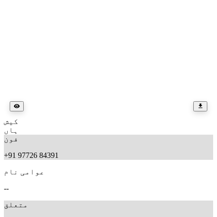
کیش
ہاں
فون
+91 97726 84391
عوامی نام
--
متعلق