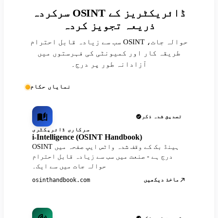
سرکردہ OSINT ڈائریکٹریز کے
ذریعہ تجویز کردہ
سب سے زیادہ قابل احترام OSINT حوالہ جات،
طریقہ کار اور کمیونٹی کی فہرستوں میں
آزادانہ طور پر درج۔
نمایاں حکام
تصدیق شدہ ذکر
سرکاری ڈائریکٹری
i-Intelligence (OSINT Handbook)
OSINT ہینڈ بک کے وقف شدہ واٹس ایپ صفحہ میں
درج ہے - صنعت میں سب سے زیادہ قابل احترام
حوالہ جات میں سے ایک۔
ماخذ دیکھیں
osinthandbook.com