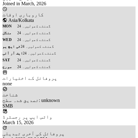
Joined in March, 2026
کاروباری اوقات
Asia/Kolkata
24 گھنٹے کھولیں۔
MON
24 گھنٹے کھولیں۔
منگل
24 گھنٹے کھولیں۔
WED
24 گھنٹے کھولیں۔
ٹی ایچ یو
24 گھنٹے کھولیں۔
ایف آر آئی
24 گھنٹے کھولیں۔
SAT
24 گھنٹے کھولیں۔
سورج
پروفائل کے اختیارات
none
شناخت
تصدیق شدہ سطح: unknown
SMB
واٹس ایپ پر رجسٹرڈ
March 15, 2026
پروفائل کی آخری تبدیلی