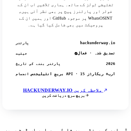
تفتیشی ٹولز کے ساتھ۔ ہماری تلاشیں اب ان کے
فوٹر اور پارٹنرز پیج پر بھی نظر آتی ہیں،
اور ہمیں ان کے GitHub پر موجود WhatsOSINT
پروجیکٹ میں بھی شامل کیا گیا ہے۔
hackunderway.io
پارٹنر
تصدیق شدہ · فعال
حیثیت
2026
پارٹنر بننے کی تاریخ
بریچ انٹیلیجنس API · 15 ارب+ ریکارڈز
انضمام
HACKUNDERWAY.IO ملاحظہ کریں
بریچ سرچ دریافت کریں
ہماری کمیونٹی میں شامل ہوں اور اپ ڈیٹ رہیں!