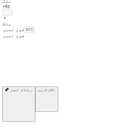
ملک
+91
ملک
فون نمبر
فون نمبر
تلاش کریں
رینڈم نمبر