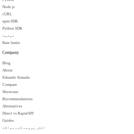
Node.js
cURL
npm SDK
Python SDK
حیثیت
Rate limits
Company
Blog
About
Eduardo Airaudo
Compare
Showcase
Recommendations
Alternatives
Direct vs RapidAPI
Guides
اکثر پوچھے گئے سوالات