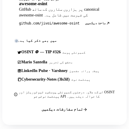
awesome-osint
GitHub پر ہزاروں ستاروں کے ساتھ canonical
awesome-osint کی فہرست میں شامل ہے۔
ماخذ دیکھیں
github.com/jivoi/awesome-osint
میں بھی ذکر کیا ہے۔
OSINT 🪙 — TIP #326
کمیونٹی پوسٹ
Mario Santella
محقق کی تحریر
LinkedIn Pulse · Varshney
پیشہ ورانہ مضمون
Cybersecurity-Notes (3ls3if)
پینٹسٹ نوٹ
اس کے علاوہ درجنوں کمیونٹی پوسٹس، ٹیوٹوریلز اور OSINT
پینٹسٹ نوٹس جو API کا حوالہ دیتے ہیں۔
تمام سفارشات دیکھیں