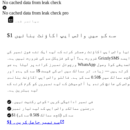
No cached data from leak check
No cached data from leak check pro
سپانسر شدہ
$1 سے کم میں واٹس ایپ اکاؤنٹ بنائیں
نیا واٹس ایپ اکاؤنٹ رجسٹر کرنے کے لیے ایک نئے فون نمبر کی
ضرورت ہے؟ آپ کو فزیکل سم کی ضرورت نہیں ہے۔ GrizzlySMS ایسے
ورچوئل نمبرز کرائے پر لیتا ہے جو WhatsApp تصدیقی کوڈ وصول
کرتے ہیں — زیادہ تر ممالک میں اس کی قیمت $1 سے کم ہے، اور
کچھ ممالک میں $0.50 سے کم ہے۔ فالتو واٹس ایپ اکاؤنٹ بنانے،
وٹس کی جانچ کرنے، یا آٹومیشن کے لیے نمبروں کو گرم کرنے کے
لیے بہترین ہے۔
فی نمبر ادائیگی کریں - کوئی رکنیت نہیں۔
درجنوں ممالک، واٹس ایپ کے لیے تیار نمبر
$1 سے کم (کچھ ممالک $0.50 سے کم)
$1 سے نمبر حاصل کریں۔