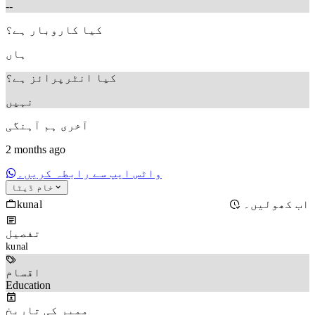
--
کیا کاروبار ہے؟
ہاں
کیا انٹرپرائز ہے؟
نہیں
آخری ہم آہنگی
2 months ago
واٹس ایپ سے رابطہ کریں۔
خام ڈیٹا
kunal
اب کھولیں۔
تفصیل
kunal 
اقسام
Education
ممبر کی تاریخ