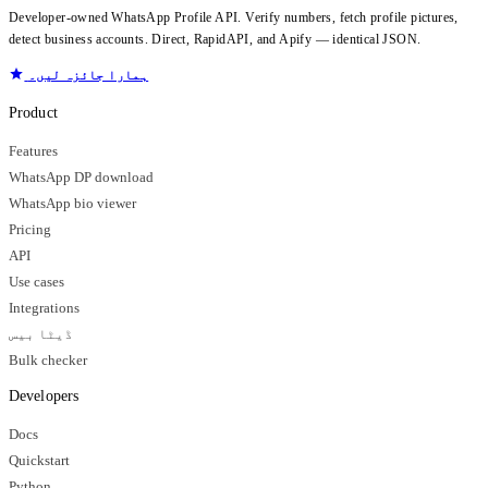
Developer-owned WhatsApp Profile API. Verify numbers, fetch profile pictures,
detect business accounts. Direct, RapidAPI, and Apify — identical JSON.
ہمارا جائزہ لیں۔
Product
Features
WhatsApp DP download
WhatsApp bio viewer
Pricing
API
Use cases
Integrations
ڈیٹا بیس
Bulk checker
Developers
Docs
Quickstart
Python