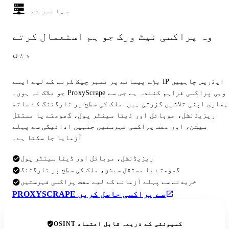
سپانسر شدہ
وہ پراکسی نیٹ ورک جو ہم استعمال کرتے
ہیں
بڑے پیمانے پر نمبر چیک کرنے کے لیے ایسے IP ایڈریس چاہییں
جو بلاک نہ ہوں۔ ProxyScrape وہی پراکسی فراہم کنندہ ہے جس سے
ہماری اپنی تلاشیں گزرتی ہیں: ملک کی سطح پر ٹارگٹنگ کے ساتھ
ریزیڈنشل، موبائل اور ڈیٹا سینٹر پول، گھومتے یا مستقل
سیشن، اور مفت پراکسی فہرستیں جنہیں ادائیگی سے پہلے
آزمایا جا سکتا ہے۔
ریزیڈنشل، موبائل اور ڈیٹا سینٹر پول
گھومتے یا مستقل سیشن، ملک کی سطح پر ٹارگٹنگ
خریدنے سے پہلے آزمانے کے لیے مفت پراکسی فہرستیں
PROXYSCRAPE سے پراکسی حاصل کریں
OSINT کمیونٹی کے ذریعہ قابل اعتماد