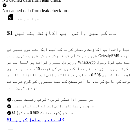
No cached data from leak check
No cached data from leak check pro
سپانسر شدہ
$1 سے کم میں واٹس ایپ اکاؤنٹ بنائیں
نیا واٹس ایپ اکاؤنٹ رجسٹر کرنے کے لیے ایک نئے فون نمبر کی
ضرورت ہے؟ آپ کو فزیکل سم کی ضرورت نہیں ہے۔ GrizzlySMS ایسے
ورچوئل نمبرز کرائے پر لیتا ہے جو WhatsApp تصدیقی کوڈ وصول
کرتے ہیں — زیادہ تر ممالک میں اس کی قیمت $1 سے کم ہے، اور
کچھ ممالک میں $0.50 سے کم ہے۔ فالتو واٹس ایپ اکاؤنٹ بنانے،
وٹس کی جانچ کرنے، یا آٹومیشن کے لیے نمبروں کو گرم کرنے کے
لیے بہترین ہے۔
فی نمبر ادائیگی کریں - کوئی رکنیت نہیں۔
درجنوں ممالک، واٹس ایپ کے لیے تیار نمبر
$1 سے کم (کچھ ممالک $0.50 سے کم)
$1 سے نمبر حاصل کریں۔