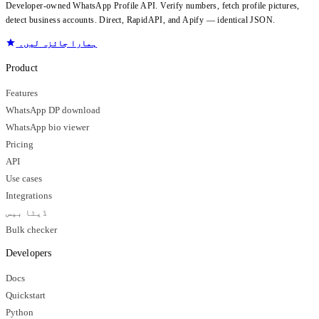
Developer-owned WhatsApp Profile API. Verify numbers, fetch profile pictures,
detect business accounts. Direct, RapidAPI, and Apify — identical JSON.
ہمارا جائزہ لیں۔
Product
Features
WhatsApp DP download
WhatsApp bio viewer
Pricing
API
Use cases
Integrations
ڈیٹا بیس
Bulk checker
Developers
Docs
Quickstart
Python