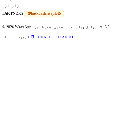
رازداری
hackunderway.io
PARTNERS
v1.3.2
© 2026 WhatsApp موبائل چیکر۔ جملہ حقوق محفوظ ہیں۔
EDUARDO AIRAUDO
کی طرف سے تیار