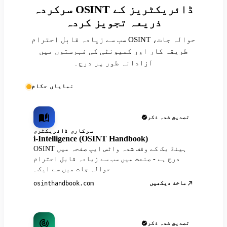
سرکردہ OSINT ڈائریکٹریز کے
ذریعہ تجویز کردہ
سب سے زیادہ قابل احترام OSINT حوالہ جات،
طریقہ کار اور کمیونٹی کی فہرستوں میں
آزادانہ طور پر درج۔
نمایاں حکام
تصدیق شدہ ذکر
سرکاری ڈائریکٹری
i-Intelligence (OSINT Handbook)
OSINT ہینڈ بک کے وقف شدہ واٹس ایپ صفحہ میں
درج ہے - صنعت میں سب سے زیادہ قابل احترام
حوالہ جات میں سے ایک۔
ماخذ دیکھیں
osinthandbook.com
تصدیق شدہ ذکر