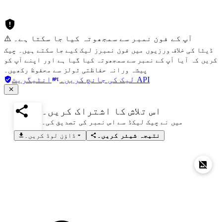
⚠️ آپ کے فون نمبر سے سمجھوتہ کیا جا سکتا ہے۔
ڈیٹا کی خلاف ورزیوں میں فون نمبرز لیک کیے جا سکتے ہیں۔ چیک
کریں کہ آیا آپ کے نمبر سے سمجھوتہ کیا گیا ہے اور اپنے آپ کو
پیشہ ورانہ حفاظتی ٹولز سے محفوظ رکھیں۔
انٹیگریٹ API
لیک کی جانچ کریں۔
اس تلاش کا اشتراک کریں۔
میں نے چیک لیکڈ سے اس نمبر کی تصدیق کی۔
نتیجہ شیئر کریں۔
ڈاؤن لوڈ کریں۔