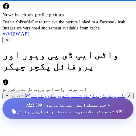
New: Facebook profile pictures
Enable fbProfilePic to retrieve the picture linked to a Facebook leak.
Images are versioned and remain available from cache.
VIEW API
واٹس ایپ ڈی پی ویور اور
پروفائل پکچر چیکر
اہم نوٹس: واٹس ایپ پروفائل پکچر کوریج
لائیو شیڈو بان ڈیٹا دیکھیں
لائیو ڈیٹا
تفصیلات
•
2,500+ خوش سبسکرائبرز میں شامل ہوں!
تمام متبادلات میں سب سے سستا واٹس ایپ پروفائل API۔