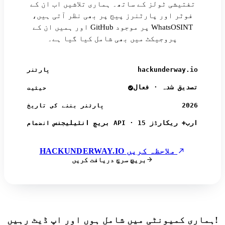
تفتیشی ٹولز کے ساتھ۔ ہماری تلاشیں اب ان کے
فوٹر اور پارٹنرز پیج پر بھی نظر آتی ہیں،
اور ہمیں ان کے GitHub پر موجود WhatsOSINT
پروجیکٹ میں بھی شامل کیا گیا ہے۔
hackunderway.io
پارٹنر
تصدیق شدہ · فعال
حیثیت
2026
پارٹنر بننے کی تاریخ
بریچ انٹیلیجنس API · 15 ارب+ ریکارڈز
انضمام
HACKUNDERWAY.IO ملاحظہ کریں
بریچ سرچ دریافت کریں
ہماری کمیونٹی میں شامل ہوں اور اپ ڈیٹ رہیں!