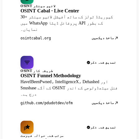
OSINT لائیو سینٹر
OSINT Cabal · Live Center
30+ کیوریٹڈ ٹولز کے ساتھ آفیشل لائیو سینٹر
میں WhatsApp پروفائل ڈیٹا API کے بطور
نمایاں۔
ماخذ دیکھیں
osintcabal.org
تصدیق شدہ ذکر
OSINT طریقہ کار
OSINT Funnel Methodology
HaveIBeenPwned، IntelligenceX، Dehashed اور
Snusbase کے آگے OSINT فنل میتھڈولوجی کے اندر
درج ہے۔
ماخذ دیکھیں
github.com/pdudotdev/ofm
تصدیق شدہ ذکر
مرتب شدہ حوالہ فہرست