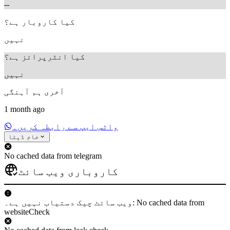
--
کیا کاروبار ہے؟
نہیں
کیا انٹرپرائز ہے؟
نہیں
آخری ہم آہنگی
1 month ago
واٹس ایپ سے رابطہ کریں۔
خام ڈیٹا
No cached data from telegram
کاروباری ویب سائٹ
ویب سائٹ چیک دستیاب نہیں ہے۔: No cached data from
websiteCheck