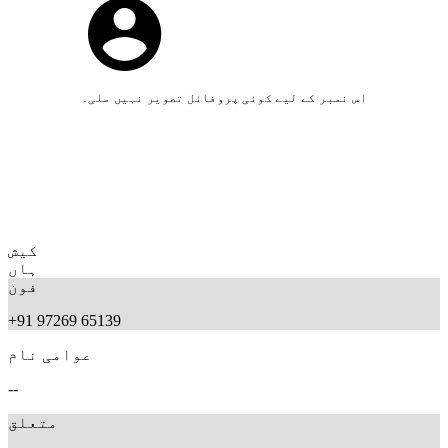
اس نمبر کے لیے کوئی پروفائل تصویر نہیں ملی۔
کیش
ہاں
فون
+91 97269 65139
عوامی نام
--
متعلق