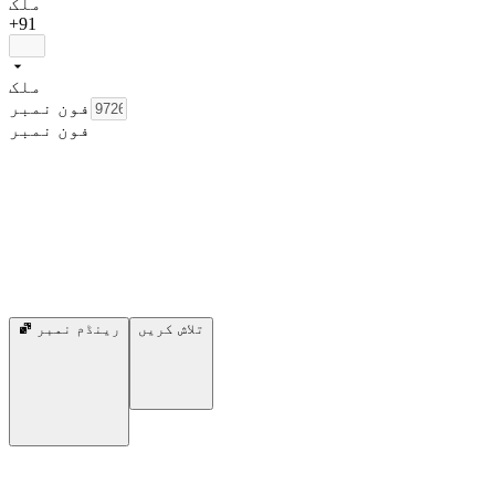
ملک
+91
ملک
فون نمبر
فون نمبر
تلاش کریں
رینڈم نمبر