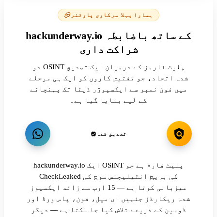
ہمارا پہلا سرکاری پارٹنر
hackunderway.io کے ساتھ باضابطہ
شراکت داری
دو OSINT پلیٹ فارمز کے درمیان ایک تصدیق
شدہ اتحاد، جو تفتیش کاروں کو ایک ہی مرحلے
میں فون نمبر سے ایکسپوژر ڈیٹا تک پہنچانے
کے لیے بنایا گیا ہے۔
تصدیق شدہ
hackunderway.io ایک OSINT پلیٹ فارم ہے جو
CheckLeaked کی بریچ انٹیلیجنس سرچ کی
میزبانی کرتا ہے — 15 ارب سے زائد ایکسپوز
شدہ ریکارڈز جنہیں ای میل، فون، پاس ورڈ اور
ڈومین کے ذریعے تلاش کیا جا سکتا ہے — دیگر