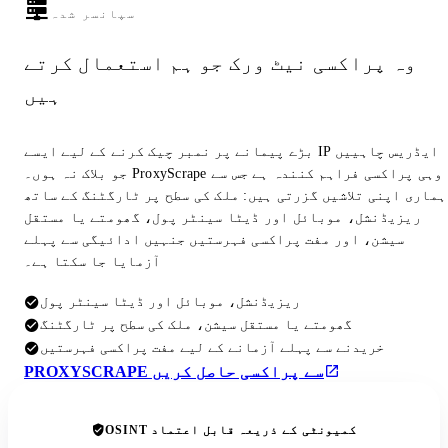
سپانسر شدہ
وہ پراکسی نیٹ ورک جو ہم استعمال کرتے
ہیں
بڑے پیمانے پر نمبر چیک کرنے کے لیے ایسے IP ایڈریس چاہییں
جو بلاک نہ ہوں۔ ProxyScrape وہی پراکسی فراہم کنندہ ہے جس سے
ہماری اپنی تلاشیں گزرتی ہیں: ملک کی سطح پر ٹارگٹنگ کے ساتھ
ریزیڈنشل، موبائل اور ڈیٹا سینٹر پول، گھومتے یا مستقل
سیشن، اور مفت پراکسی فہرستیں جنہیں ادائیگی سے پہلے
آزمایا جا سکتا ہے۔
ریزیڈنشل، موبائل اور ڈیٹا سینٹر پول
گھومتے یا مستقل سیشن، ملک کی سطح پر ٹارگٹنگ
خریدنے سے پہلے آزمانے کے لیے مفت پراکسی فہرستیں
PROXYSCRAPE سے پراکسی حاصل کریں
OSINT کمیونٹی کے ذریعہ قابل اعتماد