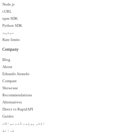
Node.js
cURL
npm SDK
Python SDK
حیثیت
Rate limits
Company
Blog
About
Eduardo Airaudo
Compare
Showcase
Recommendations
Alternatives
Direct vs RapidAPI
Guides
اکثر پوچھے گئے سوالات
شرائط