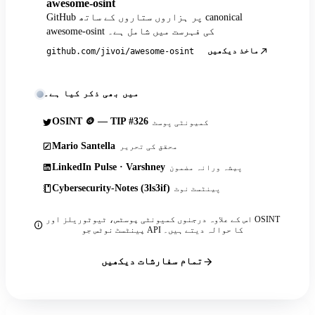
awesome-osint
GitHub پر ہزاروں ستاروں کے ساتھ canonical
awesome-osint کی فہرست میں شامل ہے۔
ماخذ دیکھیں
github.com/jivoi/awesome-osint
میں بھی ذکر کیا ہے۔
OSINT 🪙 — TIP #326
کمیونٹی پوسٹ
Mario Santella
محقق کی تحریر
LinkedIn Pulse · Varshney
پیشہ ورانہ مضمون
Cybersecurity-Notes (3ls3if)
پینٹسٹ نوٹ
اس کے علاوہ درجنوں کمیونٹی پوسٹس، ٹیوٹوریلز اور OSINT
پینٹسٹ نوٹس جو API کا حوالہ دیتے ہیں۔
تمام سفارشات دیکھیں