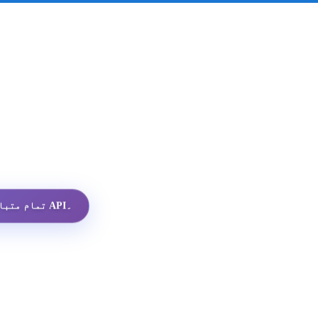
تمام متبادلات میں سب سے سستا واٹس ایپ پروفائل API۔