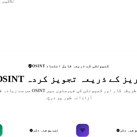
تلاشیں 
OSINT کمیونٹی کے ذریعہ قابل اعتماد
 ڈائریکٹریز کے ذریعہ تجویز کردہ
سب سے زیادہ قابل احترام OSINT حوالہ جات، ط
آزادانہ طور پر درج۔
 شدہ ذکر
تصدیق شدہ ذکر