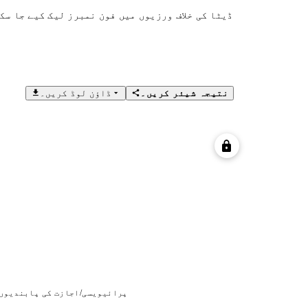
ڈیٹا کی خلاف ورزیوں میں فون نمبرز لیک کیے جا سک
نتیجہ شیئر کریں۔
ڈاؤن لوڈ کریں۔
پرائیویسی/اجازت کی پابندیوں 