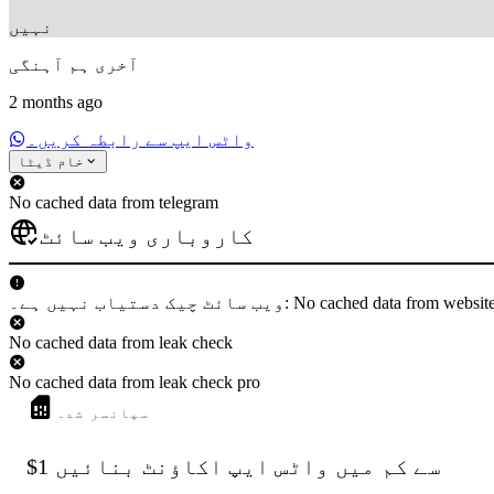
نہیں
آخری ہم آہنگی
2 months ago
واٹس ایپ سے رابطہ کریں۔
خام ڈیٹا
No cached data from telegram
کاروباری ویب سائٹ
 دستیاب نہیں ہے۔: No cached data from websiteCheck
No cached data from leak check
No cached data from leak check pro
سپانسر شدہ
$1 سے کم میں واٹس ایپ اکاؤنٹ بنائیں