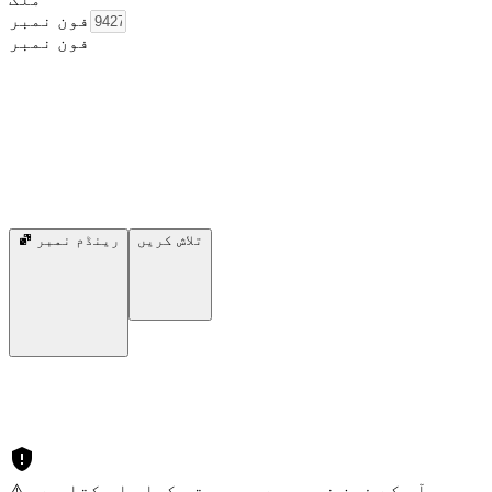
فون نمبر
فون نمبر
تلاش کریں
رینڈم نمبر
⚠️ آپ کے فون نمبر سے سمجھوتہ کیا جا سکتا ہے۔