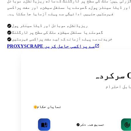
گزرتی ہیں: ملک کی سطح پر ٹارگٹنگ کے ساتھ ریزیڈنشل، موبائل
اور ڈیٹا سینٹر پول، گھومتے یا مستقل سیشن، اور مفت پراکسی
فہرستیں جنہیں ادائیگی سے پہلے آزمایا جا سکتا ہے۔
ریزیڈنشل، موبائل اور ڈیٹا سینٹر پول
گھومتے یا مستقل سیشن، ملک کی سطح پر ٹارگٹنگ
خریدنے سے پہلے آزمانے کے لیے مفت پراکسی فہرستیں
PROXYSCRAPE سے پراکسی حاصل کریں
ریقہ کار اور کمیونٹی کی فہرستوں میں
نمایاں حکام
تصدیق شدہ ذکر