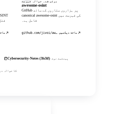
مرتب شدہ حوالہ فہرست
awesome-osint
GitHub پر ہزاروں ستاروں کے ساتھ
canonical awesome-osint کی فہرست میں
شامل ہے۔
فنل
ماخذ دیکھیں
ماخذ
github.com/jivoi/awesome-osint
Cybersecurity-Notes (3ls3if)
پینٹسٹ نوٹ
اس کے علاوہ درجنوں کمیونٹی پوسٹس، ٹیوٹوریلز اور OSINT