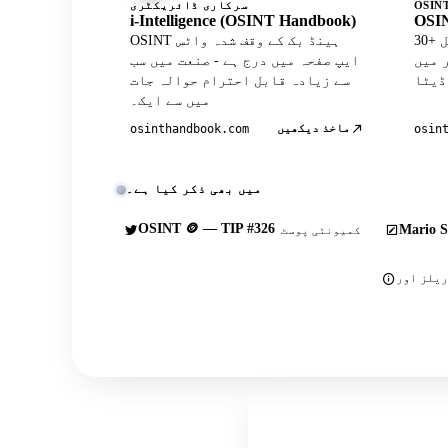
سرکاری ڈائریکٹری
i-Intelligence (OSINT Handbook)
OSIN
30+ کیوریٹڈ ٹولز کے ساتھ آفیشل
OSINT ہینڈ بک کے وقف شدہ واٹس
Wh پروفائل
ایپ صفحہ میں درج ہے - صنعت میں سب
سے زیادہ قابل احترام حوالہ جات
میں سے ایک۔
ماخذ دیکھیں
osinthandbook.com
osin
میں بھی ذکر کیا ہے۔
OSINT 🪙 — TIP #326
Mario S
کمیونٹی پوسٹ