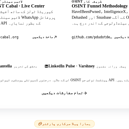
OSINT طریقہ کار
OSINT لائیو سینٹر
T Cabal · Live Center
OSINT Funnel Methodology
HaveIBeenPwned، IntelligenceX،
Dehashed اور Snusbase کے آگے OSINT
لائیو سینٹر میں atsApp
 میتھڈولوجی کے اندر درج ہے۔
ڈیٹا API کے بطور نمایاں۔
 دیکھیں
ماخذ دیکھیں
tcabal.org
github.com/pdudotdev/ofm
antella
LinkedIn Pulse · Varshney
پیشہ ورانہ مضمون
محقق کی تحریر
 پینٹسٹ نوٹس جو API کا حوالہ دیتے ہیں۔
تمام سفارشات دیکھیں
ہمارا پہلا سرکاری پارٹنر