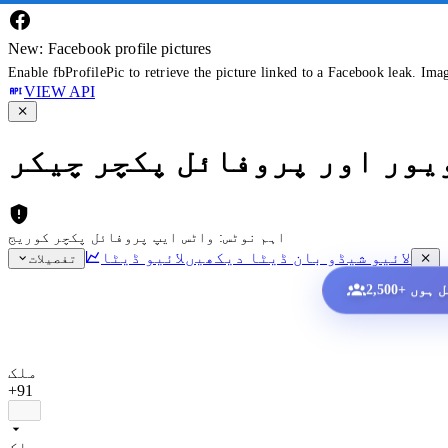
New: Facebook profile pictures
Enable fbProfilePic to retrieve the picture linked to a Facebook leak. Ima
VIEW API
ویور اور پروفائل پکچر چیکر
اہم نوٹس: واٹس ایپ پروفائل پکچر کوریج
لائیو شیڈو بان ڈیٹا دیکھیں
لائیو ڈیٹا
تفصیلات
ملک
+91
ملک