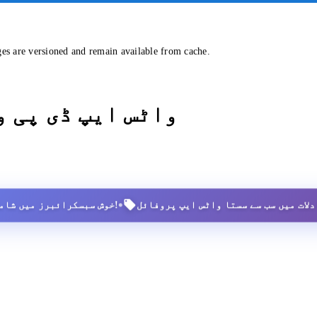
ges are versioned and remain available from cache.
واٹس ایپ ڈی پی 
•
2,500+ خوش سبسکرائبرز میں شامل ہوں!