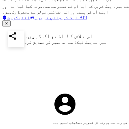
تے ہیں۔ چیک کریں کہ آیا آپ کے نمبر سے سمجھوتہ کیا گیا ہے اور
اپنے آپ کو پیشہ ورانہ حفاظتی ٹولز سے محفوظ رکھیں۔
انٹیگریٹ API
لیک کی جانچ کریں۔
اس تلاش کا اشتراک کریں۔
میں نے چیک لیکڈ سے اس نمبر کی تصدیق کی۔
کی وجہ سے پروفائل تصویر دستیاب نہیں ہے۔