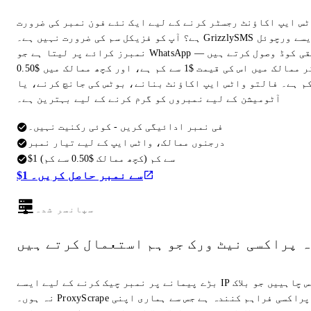
ٹس ایپ اکاؤنٹ رجسٹر کرنے کے لیے ایک نئے فون نمبر کی ضرورت
ہے؟ آپ کو فزیکل سم کی ضرورت نہیں ہے۔ GrizzlySMS ایسے ورچوئل
نمبرز کرائے پر لیتا ہے جو WhatsApp تصدیقی کوڈ وصول کرتے ہیں —
زیادہ تر ممالک میں اس کی قیمت $1 سے کم ہے، اور کچھ ممالک میں $0.50
م ہے۔ فالتو واٹس ایپ اکاؤنٹ بنانے، بوٹس کی جانچ کرنے، یا
آٹومیشن کے لیے نمبروں کو گرم کرنے کے لیے بہترین ہے۔
فی نمبر ادائیگی کریں - کوئی رکنیت نہیں۔
درجنوں ممالک، واٹس ایپ کے لیے تیار نمبر
$1 سے کم (کچھ ممالک $0.50 سے کم)
$1 سے نمبر حاصل کریں۔
سپانسر شدہ
ہ پراکسی نیٹ ورک جو ہم استعمال کرتے ہیں
بڑے پیمانے پر نمبر چیک کرنے کے لیے ایسے IP ایڈریس چاہییں جو بلاک
نہ ہوں۔ ProxyScrape وہی پراکسی فراہم کنندہ ہے جس سے ہماری اپنی