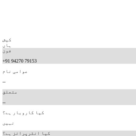
کیش
ہاں
فون
+91 94270 79153
عوامی نام
--
متعلق
--
کیا کاروبار ہے؟
نہیں
کیا انٹرپرائز ہے؟