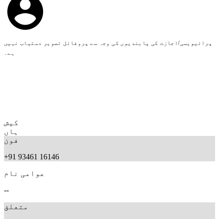
پرائیویسی/اجازت کی پابندیوں کی وجہ سے پروفائل تصویر دستیاب نہیں
ہے۔
کیش
ہاں
فون
+91 93461 16146
عوامی نام
--
متعلق