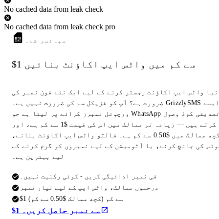
No cached data from leak check
No cached data from leak check pro
سپانسر شدہ
$1 سے کم میں واٹس ایپ اکاؤنٹ بنائیں
نیا واٹس ایپ اکاؤنٹ رجسٹر کرنے کے لیے ایک نئے فون نمبر کی
ضرورت ہے؟ آپ کو فزیکل سم کی ضرورت نہیں ہے۔ GrizzlySMS ایسے
ورچوئل نمبرز کرائے پر لیتا ہے جو WhatsApp تصدیقی کوڈ وصول
کرتے ہیں — زیادہ تر ممالک میں اس کی قیمت $1 سے کم ہے، اور
کچھ ممالک میں $0.50 سے کم ہے۔ فالتو واٹس ایپ اکاؤنٹ بنانے،
وٹس کی جانچ کرنے، یا آٹومیشن کے لیے نمبروں کو گرم کرنے کے
لیے بہترین ہے۔
فی نمبر ادائیگی کریں - کوئی رکنیت نہیں۔
درجنوں ممالک، واٹس ایپ کے لیے تیار نمبر
$1 سے کم (کچھ ممالک $0.50 سے کم)
$1 سے نمبر حاصل کریں۔