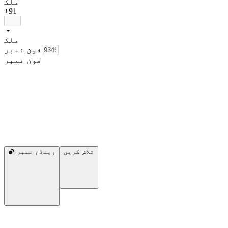
ملک
+91
ملک
فون نمبر
فون نمبر
تلاش کریں
رینڈم نمبر