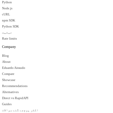
Python
Node.js
cURL
npm SDK
Python SDK
حیثیت
Rate limits
Company
Blog
About
Eduardo Airaudo
Compare
Showcase
Recommendations
Alternatives
Direct vs RapidAPI
Guides
اکثر پوچھے گئے سوالات