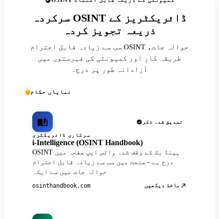
OSINT کمیونٹی کے ذریعہ قابل اعتماد
سرکردہ OSINT ڈائریکٹریز کے
ذریعہ تجویز کردہ
سب سے زیادہ قابل احترام OSINT حوالہ جات،
طریقہ کار اور کمیونٹی کی فہرستوں میں
آزادانہ طور پر درج۔
نمایاں حکام
تصدیق شدہ ذکر
سرکاری ڈائریکٹری
i-Intelligence (OSINT Handbook)
OSINT ہینڈ بک کے وقف شدہ واٹس ایپ صفحہ میں
درج ہے - صنعت میں سب سے زیادہ قابل احترام
حوالہ جات میں سے ایک۔
ماخذ دیکھیں
osinthandbook.com