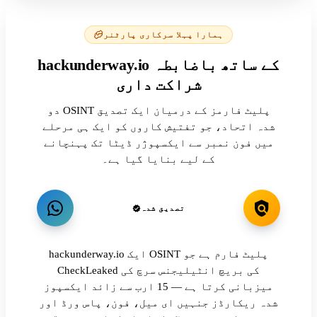
ہمارا پہلا سرکاری پارٹنر
hackunderway.io کے ساتھ باضابطہ
شراکت داری
دو OSINT پلیٹ فارمز کے درمیان ایک تصدیق
شدہ اتحاد، جو تفتیش کاروں کو ایک ہی مرحلے
میں فون نمبر سے ایکسپوژر ڈیٹا تک پہنچانے
کے لیے بنایا گیا ہے۔
تصدیق شدہ
hackunderway.io ایک OSINT پلیٹ فارم ہے جو
CheckLeaked کی بریچ انٹیلیجنس سرچ کی
میزبانی کرتا ہے — 15 ارب سے زائد ایکسپوز
شدہ ریکارڈز جنہیں ای میل، فون، پاس ورڈ اور