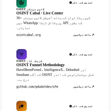
تصدیق شدہ ذکر
OSINT لائیو سینٹر
OSINT Cabal · Live Center
30+ کیوریٹڈ ٹولز کے ساتھ آفیشل لائیو سینٹر
میں WhatsApp پروفائل ڈیٹا API کے بطور
نمایاں۔
ماخذ دیکھیں
osintcabal.org
تصدیق شدہ ذکر
OSINT طریقہ کار
OSINT Funnel Methodology
HaveIBeenPwned، IntelligenceX، Dehashed اور
Snusbase کے آگے OSINT فنل میتھڈولوجی کے اندر
درج ہے۔
ماخذ دیکھیں
github.com/pdudotdev/ofm
تصدیق شدہ ذکر