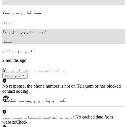
--
کیا کاروبار ہے؟
نہیں
کیا انٹرپرائز ہے؟
نہیں
آخری ہم آہنگی
2 months ago
واٹس ایپ سے رابطہ کریں۔
خام ڈیٹا
No response, the phone number is not on Telegram or has blocked
contact adding.
کاروباری ویب سائٹ
ویب سائٹ چیک دستیاب نہیں ہے۔: No cached data from
websiteCheck