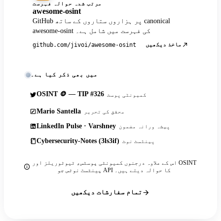
مرتب شدہ حوالہ فہرست
awesome-osint
GitHub پر ہزاروں ستاروں کے ساتھ canonical
awesome-osint کی فہرست میں شامل ہے۔
ماخذ دیکھیں
github.com/jivoi/awesome-osint
میں بھی ذکر کیا ہے۔
OSINT 🪙 — TIP #326
کمیونٹی پوسٹ
Mario Santella
محقق کی تحریر
LinkedIn Pulse · Varshney
پیشہ ورانہ مضمون
Cybersecurity-Notes (3ls3if)
پینٹسٹ نوٹ
اس کے علاوہ درجنوں کمیونٹی پوسٹس، ٹیوٹوریلز اور OSINT
پینٹسٹ نوٹس جو API کا حوالہ دیتے ہیں۔
تمام سفارشات دیکھیں