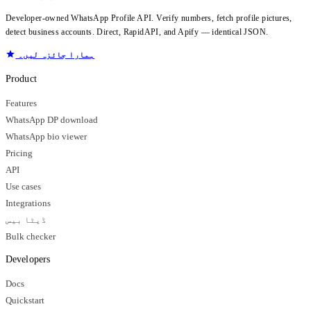
Developer-owned WhatsApp Profile API. Verify numbers, fetch profile pictures,
detect business accounts. Direct, RapidAPI, and Apify — identical JSON.
ہمارا جائزہ لیں۔
Product
Features
WhatsApp DP download
WhatsApp bio viewer
Pricing
API
Use cases
Integrations
ڈیٹا بیس
Bulk checker
Developers
Docs
Quickstart