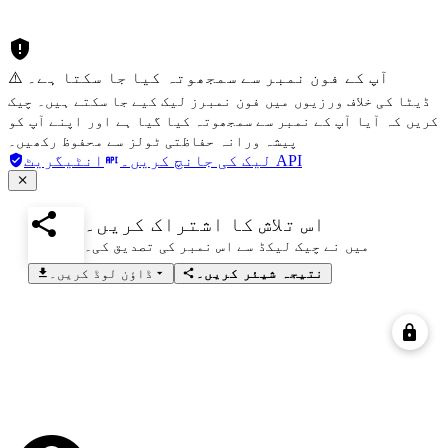
⚠️ آپ کے فون نمبر سے سمجھوتہ کیا جا سکتا ہے۔
ڈیٹا کی خلاف ورزیوں میں فون نمبرز لیک کیے جا سکتے ہیں۔ چیک
کریں کہ آیا آپ کے نمبر سے سمجھوتہ کیا گیا ہے اور اپنے آپ کو
پیشہ ورانہ حفاظتی ٹولز سے محفوظ رکھیں۔
انٹیگریٹ API
لیک کی جانچ کریں۔
اس تلاش کا اشتراک کریں۔
میں نے چیک لیکڈ سے اس نمبر کی تصدیق کی۔
نتیجہ شیئر کریں۔
ڈاؤن لوڈ کریں۔