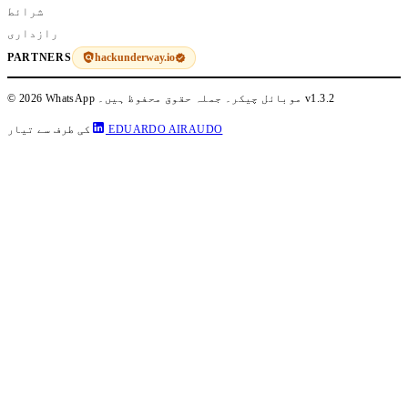
شرائط
رازداری
hackunderway.io
PARTNERS
v1.3.2
© 2026 WhatsApp موبائل چیکر۔ جملہ حقوق محفوظ ہیں۔
EDUARDO AIRAUDO
کی طرف سے تیار