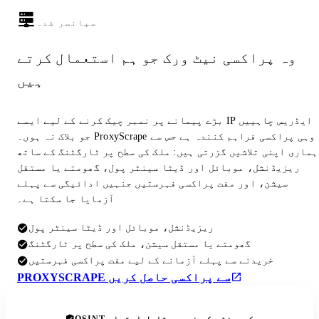
سپانسر شدہ
وہ پراکسی نیٹ ورک جو ہم استعمال کرتے
ہیں
بڑے پیمانے پر نمبر چیک کرنے کے لیے ایسے IP ایڈریس چاہییں
جو بلاک نہ ہوں۔ ProxyScrape وہی پراکسی فراہم کنندہ ہے جس سے
ہماری اپنی تلاشیں گزرتی ہیں: ملک کی سطح پر ٹارگٹنگ کے ساتھ
ریزیڈنشل، موبائل اور ڈیٹا سینٹر پول، گھومتے یا مستقل
سیشن، اور مفت پراکسی فہرستیں جنہیں ادائیگی سے پہلے
آزمایا جا سکتا ہے۔
ریزیڈنشل، موبائل اور ڈیٹا سینٹر پول
گھومتے یا مستقل سیشن، ملک کی سطح پر ٹارگٹنگ
خریدنے سے پہلے آزمانے کے لیے مفت پراکسی فہرستیں
PROXYSCRAPE سے پراکسی حاصل کریں