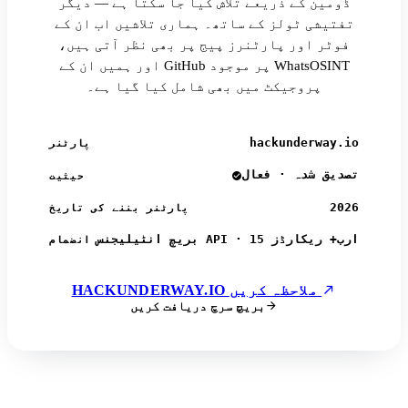
ڈومین کے ذریعے تلاش کیا جا سکتا ہے — دیگر
تفتیشی ٹولز کے ساتھ۔ ہماری تلاشیں اب ان کے
فوٹر اور پارٹنرز پیج پر بھی نظر آتی ہیں،
اور ہمیں ان کے GitHub پر موجود WhatsOSINT
پروجیکٹ میں بھی شامل کیا گیا ہے۔
hackunderway.io
پارٹنر
تصدیق شدہ · فعال
حیثیت
2026
پارٹنر بننے کی تاریخ
بریچ انٹیلیجنس API · 15 ارب+ ریکارڈز
انضمام
HACKUNDERWAY.IO ملاحظہ کریں
بریچ سرچ دریافت کریں