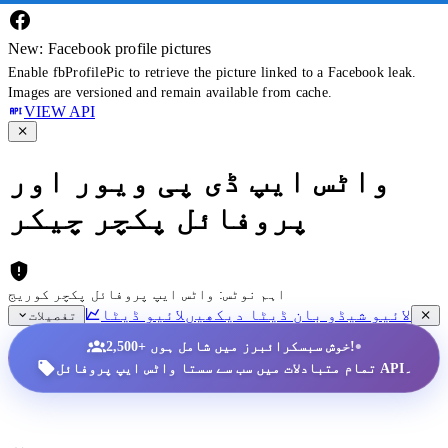
New: Facebook profile pictures
Enable fbProfilePic to retrieve the picture linked to a Facebook leak.
Images are versioned and remain available from cache.
VIEW API
واٹس ایپ ڈی پی ویور اور
پروفائل پکچر چیکر
اہم نوٹس: واٹس ایپ پروفائل پکچر کوریج
لائیو شیڈو بان ڈیٹا دیکھیں
لائیو ڈیٹا
تفصیلات
•
2,500+ خوش سبسکرائبرز میں شامل ہوں!
تمام متبادلات میں سب سے سستا واٹس ایپ پروفائل API۔