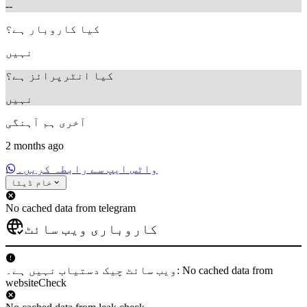
--
کیا کاروبار ہے؟
نہیں
کیا انٹرپرائز ہے؟
نہیں
آخری ہم آہنگی
2 months ago
واٹس ایپ سے رابطہ کریں۔
خام ڈیٹا
No cached data from telegram
کاروباری ویب سائٹ
ویب سائٹ چیک دستیاب نہیں ہے۔: No cached data from
websiteCheck