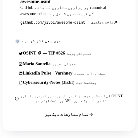
awesome-osint
GitHub پر ہزاروں ستاروں کے ساتھ canonical
awesome-osint کی فہرست میں شامل ہے۔
ماخذ دیکھیں
github.com/jivoi/awesome-osint
میں بھی ذکر کیا ہے۔
OSINT 🪙 — TIP #326
کمیونٹی پوسٹ
Mario Santella
محقق کی تحریر
LinkedIn Pulse · Varshney
پیشہ ورانہ مضمون
Cybersecurity-Notes (3ls3if)
پینٹسٹ نوٹ
اس کے علاوہ درجنوں کمیونٹی پوسٹس، ٹیوٹوریلز اور OSINT
پینٹسٹ نوٹس جو API کا حوالہ دیتے ہیں۔
تمام سفارشات دیکھیں