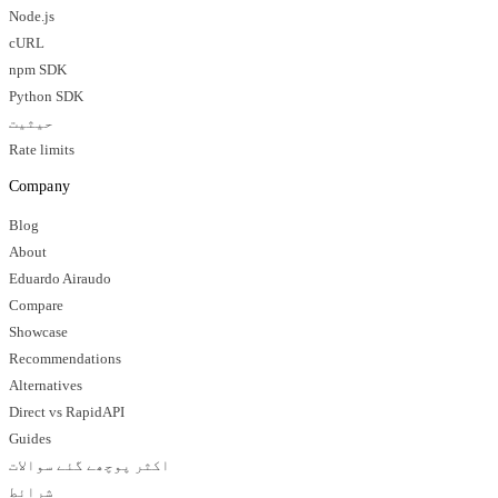
Node.js
cURL
npm SDK
Python SDK
حیثیت
Rate limits
Company
Blog
About
Eduardo Airaudo
Compare
Showcase
Recommendations
Alternatives
Direct vs RapidAPI
Guides
اکثر پوچھے گئے سوالات
شرائط