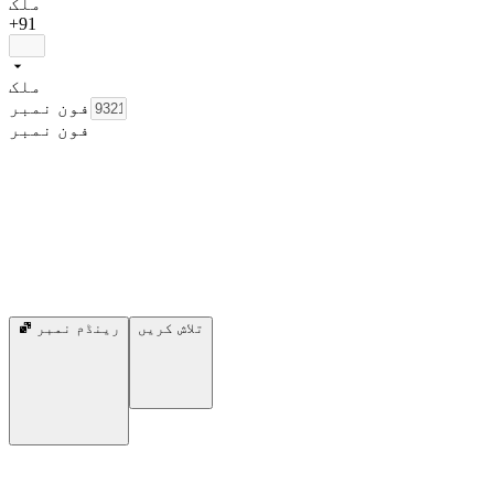
ملک
+91
ملک
فون نمبر
فون نمبر
تلاش کریں
رینڈم نمبر