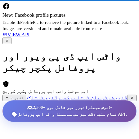
New: Facebook profile pictures
Enable fbProfilePic to retrieve the picture linked to a Facebook leak.
Images are versioned and remain available from cache.
VIEW API
واٹس ایپ ڈی پی ویور اور
پروفائل پکچر چیکر
اہم نوٹس: واٹس ایپ پروفائل پکچر کوریج
لائیو شیڈو بان ڈیٹا دیکھیں
لائیو ڈیٹا
تفصیلات
•
2,500+ خوش سبسکرائبرز میں شامل ہوں!
تمام متبادلات میں سب سے سستا واٹس ایپ پروفائل API۔