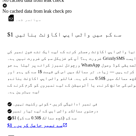
No cached data from leak check
No cached data from leak check pro
سپانسر شدہ
$1 سے کم میں واٹس ایپ اکاؤنٹ بنائیں
نیا واٹس ایپ اکاؤنٹ رجسٹر کرنے کے لیے ایک نئے فون نمبر کی
ضرورت ہے؟ آپ کو فزیکل سم کی ضرورت نہیں ہے۔ GrizzlySMS ایسے
ورچوئل نمبرز کرائے پر لیتا ہے جو WhatsApp تصدیقی کوڈ وصول
کرتے ہیں — زیادہ تر ممالک میں اس کی قیمت $1 سے کم ہے، اور
کچھ ممالک میں $0.50 سے کم ہے۔ فالتو واٹس ایپ اکاؤنٹ بنانے،
وٹس کی جانچ کرنے، یا آٹومیشن کے لیے نمبروں کو گرم کرنے کے
لیے بہترین ہے۔
فی نمبر ادائیگی کریں - کوئی رکنیت نہیں۔
درجنوں ممالک، واٹس ایپ کے لیے تیار نمبر
$1 سے کم (کچھ ممالک $0.50 سے کم)
$1 سے نمبر حاصل کریں۔