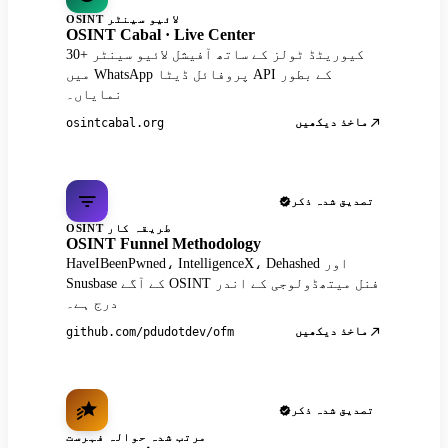
OSINT لائیو سینٹر
OSINT Cabal · Live Center
30+ کیوریٹڈ ٹولز کے ساتھ آفیشل لائیو سینٹر
میں WhatsApp پروفائل ڈیٹا API کے بطور
نمایاں۔
ماخذ دیکھیں
osintcabal.org
تصدیق شدہ ذکر
OSINT طریقہ کار
OSINT Funnel Methodology
HaveIBeenPwned، IntelligenceX، Dehashed اور
Snusbase کے آگے OSINT فنل میتھڈولوجی کے اندر
درج ہے۔
ماخذ دیکھیں
github.com/pdudotdev/ofm
تصدیق شدہ ذکر
مرتب شدہ حوالہ فہرست