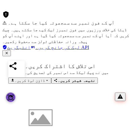
⚠️ آپ کے فون نمبر سے سمجھوتہ کیا جا سکتا ہے۔
ڈیٹا کی خلاف ورزیوں میں فون نمبرز لیک کیے جا سکتے ہیں۔ چیک
کریں کہ آیا آپ کے نمبر سے سمجھوتہ کیا گیا ہے اور اپنے آپ کو
پیشہ ورانہ حفاظتی ٹولز سے محفوظ رکھیں۔
انٹیگریٹ API
لیک کی جانچ کریں۔
اس تلاش کا اشتراک کریں۔
میں نے چیک لیکڈ سے اس نمبر کی تصدیق کی۔
نتیجہ شیئر کریں۔
ڈاؤن لوڈ کریں۔