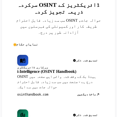
سرکردہ OSINT ڈائریکٹریز کے
ذریعہ تجویز کردہ
سب سے زیادہ قابل احترام OSINT حوالہ جات،
طریقہ کار اور کمیونٹی کی فہرستوں میں
آزادانہ طور پر درج۔
نمایاں حکام
تصدیق شدہ ذکر
سرکاری ڈائریکٹری
i-Intelligence (OSINT Handbook)
OSINT ہینڈ بک کے وقف شدہ واٹس ایپ صفحہ میں
درج ہے - صنعت میں سب سے زیادہ قابل احترام
حوالہ جات میں سے ایک۔
ماخذ دیکھیں
osinthandbook.com
تصدیق شدہ ذکر