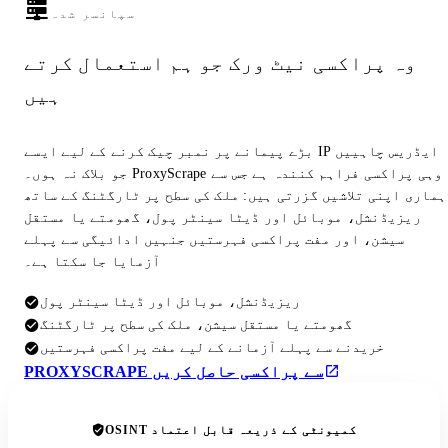
سپانسر شدہ
وہ پراکسی نیٹ ورک جو ہم استعمال کرتے
ہیں
بڑے پیمانے پر نمبر چیک کرنے کے لیے ایسے IP ایڈریس چاہییں
جو بلاک نہ ہوں۔ ProxyScrape وہی پراکسی فراہم کنندہ ہے جس سے
ہماری اپنی تلاشیں گزرتی ہیں: ملک کی سطح پر ٹارگٹنگ کے ساتھ
ریزیڈنشل، موبائل اور ڈیٹا سینٹر پول، گھومتے یا مستقل
سیشن، اور مفت پراکسی فہرستیں جنہیں ادائیگی سے پہلے
آزمایا جا سکتا ہے۔
ریزیڈنشل، موبائل اور ڈیٹا سینٹر پول
گھومتے یا مستقل سیشن، ملک کی سطح پر ٹارگٹنگ
خریدنے سے پہلے آزمانے کے لیے مفت پراکسی فہرستیں
PROXYSCRAPE سے پراکسی حاصل کریں
OSINT کمیونٹی کے ذریعہ قابل اعتماد