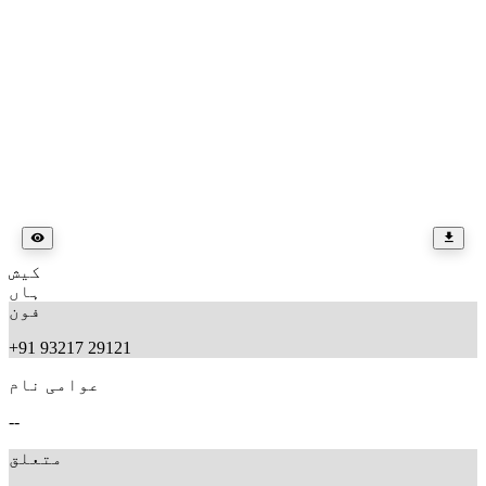
کیش
ہاں
فون
+91 93217 29121
عوامی نام
--
متعلق