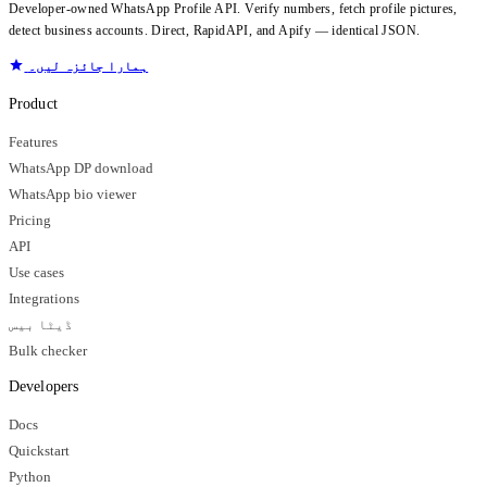
Developer-owned WhatsApp Profile API. Verify numbers, fetch profile pictures,
detect business accounts. Direct, RapidAPI, and Apify — identical JSON.
ہمارا جائزہ لیں۔
Product
Features
WhatsApp DP download
WhatsApp bio viewer
Pricing
API
Use cases
Integrations
ڈیٹا بیس
Bulk checker
Developers
Docs
Quickstart
Python