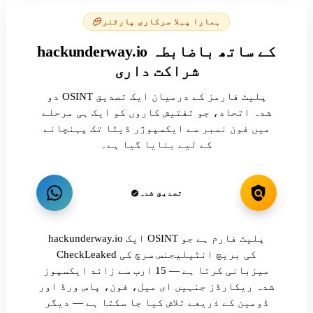
ہمارا پہلا سرکاری پارٹنر
hackunderway.io کے ساتھ باضابطہ
شراکت داری
دو OSINT پلیٹ فارمز کے درمیان ایک تصدیق
شدہ اتحاد، جو تفتیش کاروں کو ایک ہی مرحلے
میں فون نمبر سے ایکسپوژر ڈیٹا تک پہنچانے
کے لیے بنایا گیا ہے۔
تصدیق شدہ
hackunderway.io ایک OSINT پلیٹ فارم ہے جو
CheckLeaked کی بریچ انٹیلیجنس سرچ کی
میزبانی کرتا ہے — 15 ارب سے زائد ایکسپوز
شدہ ریکارڈز جنہیں ای میل، فون، پاس ورڈ اور
ڈومین کے ذریعے تلاش کیا جا سکتا ہے — دیگر