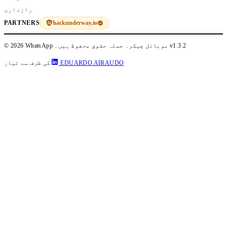
رازداری
hackunderway.io
PARTNERS
v1.3.2
© 2026 WhatsApp موبائل چیکر۔ جملہ حقوق محفوظ ہیں۔
EDUARDO AIRAUDO
کی طرف سے تیار