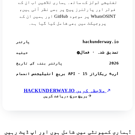
تفتیشی ٹولز کے ساتھ۔ ہماری تلاشیں اب ان کے
فوٹر اور پارٹنرز پیج پر بھی نظر آتی ہیں،
اور ہمیں ان کے GitHub پر موجود WhatsOSINT
پروجیکٹ میں بھی شامل کیا گیا ہے۔
hackunderway.io
پارٹنر
تصدیق شدہ · فعال
حیثیت
2026
پارٹنر بننے کی تاریخ
بریچ انٹیلیجنس API · 15 ارب+ ریکارڈز
انضمام
HACKUNDERWAY.IO ملاحظہ کریں
بریچ سرچ دریافت کریں
ہماری کمیونٹی میں شامل ہوں اور اپ ڈیٹ رہیں!