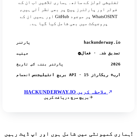
تفتیشی ٹولز کے ساتھ۔ ہماری تلاشیں اب ان کے
فوٹر اور پارٹنرز پیج پر بھی نظر آتی ہیں،
اور ہمیں ان کے GitHub پر موجود WhatsOSINT
پروجیکٹ میں بھی شامل کیا گیا ہے۔
hackunderway.io
پارٹنر
تصدیق شدہ · فعال
حیثیت
2026
پارٹنر بننے کی تاریخ
بریچ انٹیلیجنس API · 15 ارب+ ریکارڈز
انضمام
HACKUNDERWAY.IO ملاحظہ کریں
بریچ سرچ دریافت کریں
ہماری کمیونٹی میں شامل ہوں اور اپ ڈیٹ رہیں!