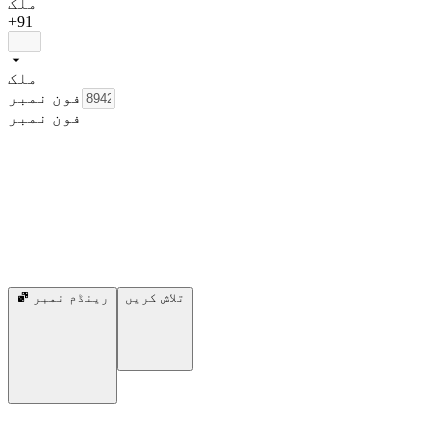
ملک
+91
ملک
فون نمبر
فون نمبر
تلاش کریں
رینڈم نمبر