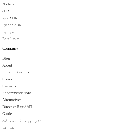
Node.js
cURL
npm SDK
Python SDK
حیثیت
Rate limits
Company
Blog
About
Eduardo Airaudo
Compare
Showcase
Recommendations
Alternatives
Direct vs RapidAPI
Guides
اکثر پوچھے گئے سوالات
شرائط