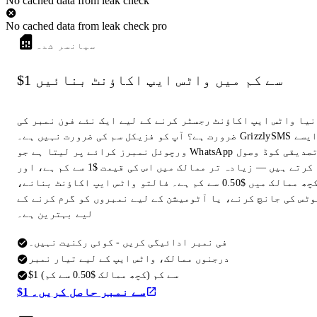
No cached data from leak check
No cached data from leak check pro
سپانسر شدہ
$1 سے کم میں واٹس ایپ اکاؤنٹ بنائیں
نیا واٹس ایپ اکاؤنٹ رجسٹر کرنے کے لیے ایک نئے فون نمبر کی
ضرورت ہے؟ آپ کو فزیکل سم کی ضرورت نہیں ہے۔ GrizzlySMS ایسے
ورچوئل نمبرز کرائے پر لیتا ہے جو WhatsApp تصدیقی کوڈ وصول
کرتے ہیں — زیادہ تر ممالک میں اس کی قیمت $1 سے کم ہے، اور
کچھ ممالک میں $0.50 سے کم ہے۔ فالتو واٹس ایپ اکاؤنٹ بنانے،
وٹس کی جانچ کرنے، یا آٹومیشن کے لیے نمبروں کو گرم کرنے کے
لیے بہترین ہے۔
فی نمبر ادائیگی کریں - کوئی رکنیت نہیں۔
درجنوں ممالک، واٹس ایپ کے لیے تیار نمبر
$1 سے کم (کچھ ممالک $0.50 سے کم)
$1 سے نمبر حاصل کریں۔