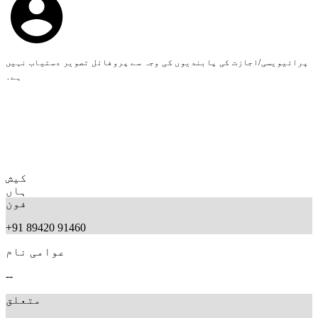
پرائیویسی/اجازت کی پابندیوں کی وجہ سے پروفائل تصویر دستیاب نہیں
ہے۔
کیش
ہاں
فون
+91 89420 91460
عوامی نام
--
متعلق