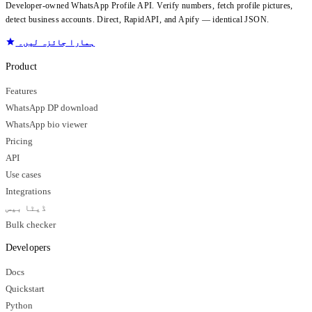
Developer-owned WhatsApp Profile API. Verify numbers, fetch profile pictures,
detect business accounts. Direct, RapidAPI, and Apify — identical JSON.
ہمارا جائزہ لیں۔
Product
Features
WhatsApp DP download
WhatsApp bio viewer
Pricing
API
Use cases
Integrations
ڈیٹا بیس
Bulk checker
Developers
Docs
Quickstart
Python