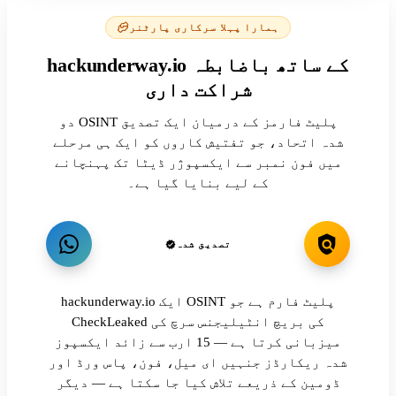
ہمارا پہلا سرکاری پارٹنر
hackunderway.io کے ساتھ باضابطہ
شراکت داری
دو OSINT پلیٹ فارمز کے درمیان ایک تصدیق
شدہ اتحاد، جو تفتیش کاروں کو ایک ہی مرحلے
میں فون نمبر سے ایکسپوژر ڈیٹا تک پہنچانے
کے لیے بنایا گیا ہے۔
تصدیق شدہ
hackunderway.io ایک OSINT پلیٹ فارم ہے جو
CheckLeaked کی بریچ انٹیلیجنس سرچ کی
میزبانی کرتا ہے — 15 ارب سے زائد ایکسپوز
شدہ ریکارڈز جنہیں ای میل، فون، پاس ورڈ اور
ڈومین کے ذریعے تلاش کیا جا سکتا ہے — دیگر