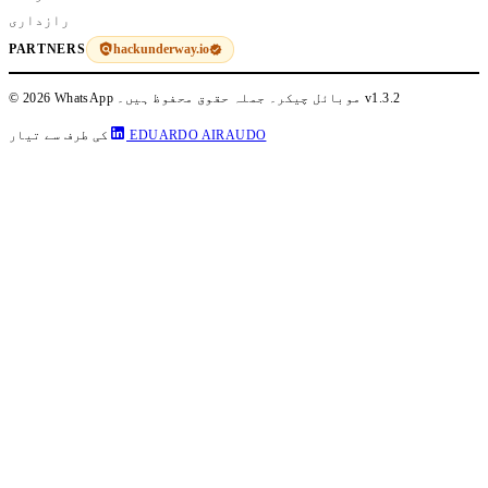
رازداری
hackunderway.io
PARTNERS
v1.3.2
© 2026 WhatsApp موبائل چیکر۔ جملہ حقوق محفوظ ہیں۔
EDUARDO AIRAUDO
کی طرف سے تیار