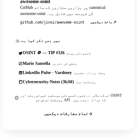
awesome-osint
GitHub پر ہزاروں ستاروں کے ساتھ canonical
awesome-osint کی فہرست میں شامل ہے۔
ماخذ دیکھیں
github.com/jivoi/awesome-osint
میں بھی ذکر کیا ہے۔
OSINT 🪙 — TIP #326
کمیونٹی پوسٹ
Mario Santella
محقق کی تحریر
LinkedIn Pulse · Varshney
پیشہ ورانہ مضمون
Cybersecurity-Notes (3ls3if)
پینٹسٹ نوٹ
اس کے علاوہ درجنوں کمیونٹی پوسٹس، ٹیوٹوریلز اور OSINT
پینٹسٹ نوٹس جو API کا حوالہ دیتے ہیں۔
تمام سفارشات دیکھیں