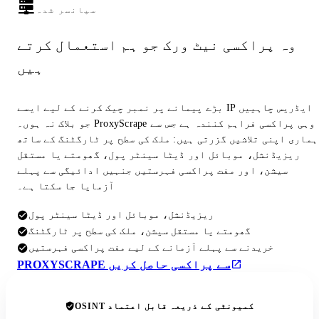
سپانسر شدہ
وہ پراکسی نیٹ ورک جو ہم استعمال کرتے
ہیں
بڑے پیمانے پر نمبر چیک کرنے کے لیے ایسے IP ایڈریس چاہییں
جو بلاک نہ ہوں۔ ProxyScrape وہی پراکسی فراہم کنندہ ہے جس سے
ہماری اپنی تلاشیں گزرتی ہیں: ملک کی سطح پر ٹارگٹنگ کے ساتھ
ریزیڈنشل، موبائل اور ڈیٹا سینٹر پول، گھومتے یا مستقل
سیشن، اور مفت پراکسی فہرستیں جنہیں ادائیگی سے پہلے
آزمایا جا سکتا ہے۔
ریزیڈنشل، موبائل اور ڈیٹا سینٹر پول
گھومتے یا مستقل سیشن، ملک کی سطح پر ٹارگٹنگ
خریدنے سے پہلے آزمانے کے لیے مفت پراکسی فہرستیں
PROXYSCRAPE سے پراکسی حاصل کریں
OSINT کمیونٹی کے ذریعہ قابل اعتماد