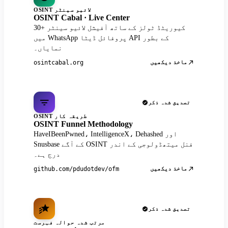
OSINT لائیو سینٹر
OSINT Cabal · Live Center
30+ کیوریٹڈ ٹولز کے ساتھ آفیشل لائیو سینٹر
میں WhatsApp پروفائل ڈیٹا API کے بطور
نمایاں۔
ماخذ دیکھیں
osintcabal.org
تصدیق شدہ ذکر
OSINT طریقہ کار
OSINT Funnel Methodology
HaveIBeenPwned، IntelligenceX، Dehashed اور
Snusbase کے آگے OSINT فنل میتھڈولوجی کے اندر
درج ہے۔
ماخذ دیکھیں
github.com/pdudotdev/ofm
تصدیق شدہ ذکر
مرتب شدہ حوالہ فہرست