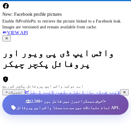
New: Facebook profile pictures
Enable fbProfilePic to retrieve the picture linked to a Facebook leak.
Images are versioned and remain available from cache.
VIEW API
واٹس ایپ ڈی پی ویور اور
پروفائل پکچر چیکر
اہم نوٹس: واٹس ایپ پروفائل پکچر کوریج
لائیو شیڈو بان ڈیٹا دیکھیں
لائیو ڈیٹا
تفصیلات
•
2,500+ خوش سبسکرائبرز میں شامل ہوں!
تمام متبادلات میں سب سے سستا واٹس ایپ پروفائل API۔