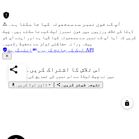
⚠️ آپ کے فون نمبر سے سمجھوتہ کیا جا سکتا ہے۔
ڈیٹا کی خلاف ورزیوں میں فون نمبرز لیک کیے جا سکتے ہیں۔ چیک
کریں کہ آیا آپ کے نمبر سے سمجھوتہ کیا گیا ہے اور اپنے آپ کو
پیشہ ورانہ حفاظتی ٹولز سے محفوظ رکھیں۔
انٹیگریٹ API
لیک کی جانچ کریں۔
اس تلاش کا اشتراک کریں۔
میں نے چیک لیکڈ سے اس نمبر کی تصدیق کی۔
نتیجہ شیئر کریں۔
ڈاؤن لوڈ کریں۔