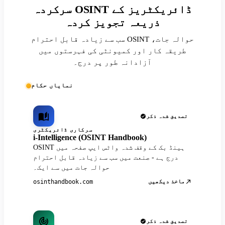
سرکردہ OSINT ڈائریکٹریز کے
ذریعہ تجویز کردہ
سب سے زیادہ قابل احترام OSINT حوالہ جات،
طریقہ کار اور کمیونٹی کی فہرستوں میں
آزادانہ طور پر درج۔
نمایاں حکام
تصدیق شدہ ذکر
سرکاری ڈائریکٹری
i-Intelligence (OSINT Handbook)
OSINT ہینڈ بک کے وقف شدہ واٹس ایپ صفحہ میں
درج ہے - صنعت میں سب سے زیادہ قابل احترام
حوالہ جات میں سے ایک۔
ماخذ دیکھیں
osinthandbook.com
تصدیق شدہ ذکر