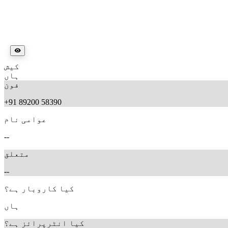
کیش
ہاں
فون
+91 89200 58390
عوامی نام
--
متعلق
--
کیا کاروبار ہے؟
ہاں
کیا انٹرپرائز ہے؟