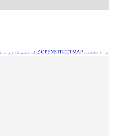
OPENSTREETMAP پر دیکھیں
قریبی کاروبار