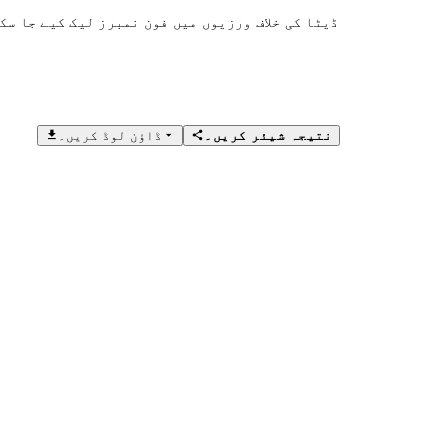
ڈیٹا کی خلاف ورزیوں میں فون نمبرز لیک کیے جا سک
نتیجہ شیئر کریں۔
ڈاؤن لوڈ کریں۔