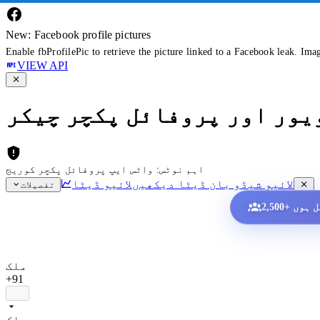
New: Facebook profile pictures
Enable fbProfilePic to retrieve the picture linked to a Facebook leak. Ima
VIEW API
ویور اور پروفائل پکچر چیکر
اہم نوٹس: واٹس ایپ پروفائل پکچر کوریج
لائیو شیڈو بان ڈیٹا دیکھیں
لائیو ڈیٹا
تفصیلات
ملک
+91
ملک