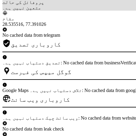
پروفائل کی حالت
متعین نہیں ہے۔
مقام
28.535516, 77.391026
No cached data from telegram
کاروباری تصدیق
دستیاب نہیں ہے۔: No cached data from businessVerification
گوگل میپس کی فہرست
لاش دستیاب نہیں ہے۔: No cached data from googleMaps
کاروباری ویب سائٹ
 دستیاب نہیں ہے۔: No cached data from websiteCheck
No cached data from leak check