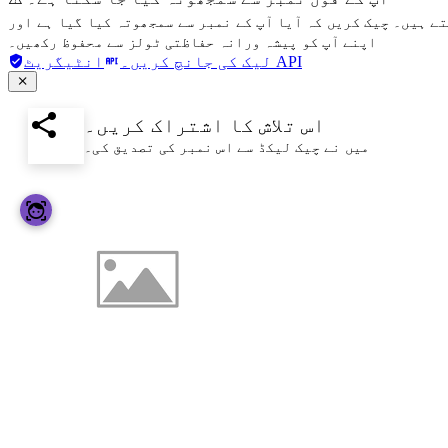
تے ہیں۔ چیک کریں کہ آیا آپ کے نمبر سے سمجھوتہ کیا گیا ہے اور
اپنے آپ کو پیشہ ورانہ حفاظتی ٹولز سے محفوظ رکھیں۔
انٹیگریٹ API
لیک کی جانچ کریں۔
اس تلاش کا اشتراک کریں۔
میں نے چیک لیکڈ سے اس نمبر کی تصدیق کی۔