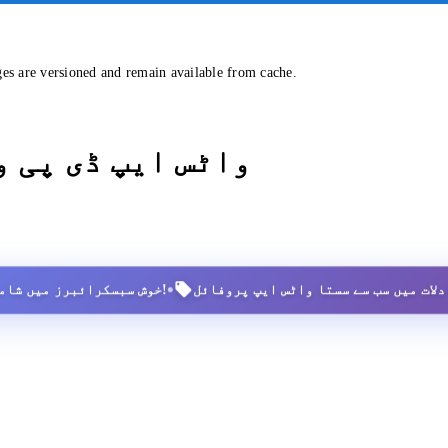
ges are versioned and remain available from cache.
واٹس ایپ ڈی پی 
•
2,500+ خوش سبسکرائبرز میں شامل ہوں!