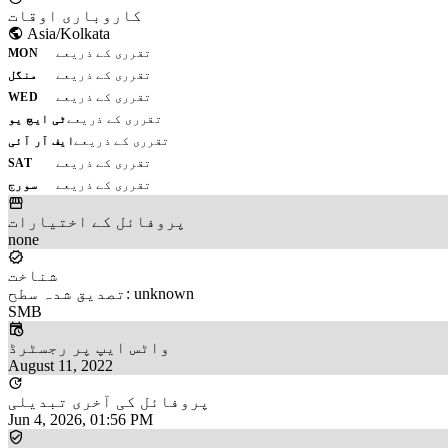
کاروباری اوقات
Asia/Kolkata
تقرری کے ذریعے
MON
تقرری کے ذریعے
منگل
تقرری کے ذریعے
WED
تقرری کے ذریعے
ٹی ایچ یو
تقرری کے ذریعے
ایف آر آئی
تقرری کے ذریعے
SAT
تقرری کے ذریعے
سورج
پروفائل کے اختیارات
none
شناخت
تصدیق شدہ سطح: unknown
SMB
واٹس ایپ پر رجسٹرڈ
August 11, 2022
پروفائل کی آخری تبدیلی
Jun 4, 2026, 01:56 PM