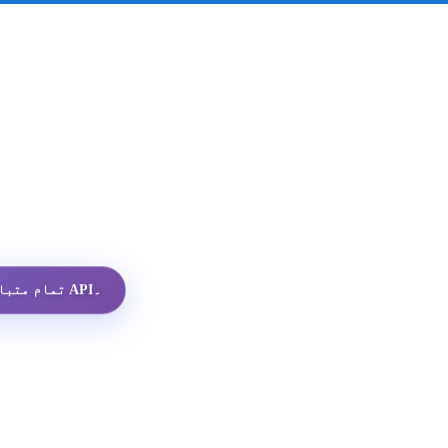
تمام متبادلات میں سب سے سستا واٹس ایپ پروفائل API۔