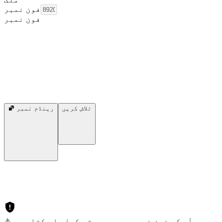
فون نمبر
فون نمبر
تلاش کریں
رینڈم نمبر
⚠️ آپ کے فون نمبر سے سمجھوتہ کیا جا سکتا ہے۔