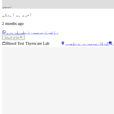
نہیں
آخری ہم آہنگی
2 months ago
واٹس ایپ سے رابطہ کریں۔
خام ڈیٹا
Blood Test Thyrocare Lab
گوگل میپس پر دیکھیں