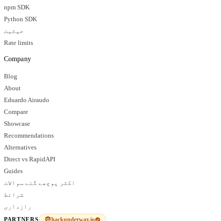
npm SDK
Python SDK
حیثیت
Rate limits
Company
Blog
About
Eduardo Airaudo
Compare
Showcase
Recommendations
Alternatives
Direct vs RapidAPI
Guides
اکثر پوچھے گئے سوالات
شرائط
رازداری
hackunderway.io
PARTNERS