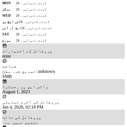
24 گھنٹے کھولیں۔
MON
24 گھنٹے کھولیں۔
منگل
24 گھنٹے کھولیں۔
WED
24 گھنٹے کھولیں۔
ٹی ایچ یو
24 گھنٹے کھولیں۔
ایف آر آئی
24 گھنٹے کھولیں۔
SAT
24 گھنٹے کھولیں۔
سورج
پروفائل کے اختیارات
none
شناخت
تصدیق شدہ سطح: unknown
SMB
واٹس ایپ پر رجسٹرڈ
August 1, 2023
پروفائل کی آخری تبدیلی
Jun 4, 2026, 02:18 PM
پروفائل کی حالت
متعین نہیں ہے۔