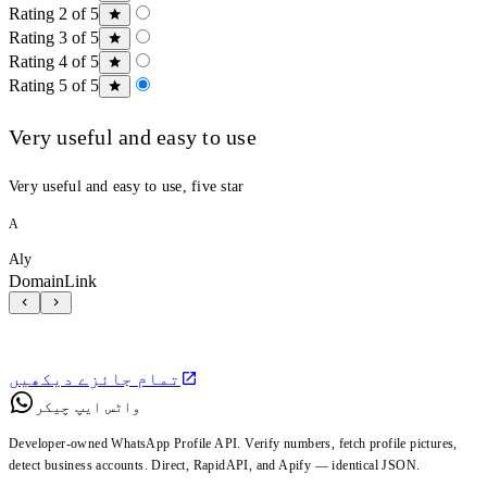
Rating 2 of 5
Rating 3 of 5
Rating 4 of 5
Rating 5 of 5
Very useful and easy to use
Very useful and easy to use, five star
A
Aly
DomainLink
تمام جائزے دیکھیں
واٹس ایپ چیکر
Developer-owned WhatsApp Profile API. Verify numbers, fetch profile pictures,
detect business accounts. Direct, RapidAPI, and Apify — identical JSON.