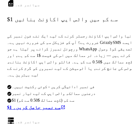
سپانسر شدہ
$1 سے کم میں واٹس ایپ اکاؤنٹ بنائیں
نیا واٹس ایپ اکاؤنٹ رجسٹر کرنے کے لیے ایک نئے فون نمبر کی
ضرورت ہے؟ آپ کو فزیکل سم کی ضرورت نہیں ہے۔ GrizzlySMS ایسے
ورچوئل نمبرز کرائے پر لیتا ہے جو WhatsApp تصدیقی کوڈ وصول
کرتے ہیں — زیادہ تر ممالک میں اس کی قیمت $1 سے کم ہے، اور
کچھ ممالک میں $0.50 سے کم ہے۔ فالتو واٹس ایپ اکاؤنٹ بنانے،
وٹس کی جانچ کرنے، یا آٹومیشن کے لیے نمبروں کو گرم کرنے کے
لیے بہترین ہے۔
فی نمبر ادائیگی کریں - کوئی رکنیت نہیں۔
درجنوں ممالک، واٹس ایپ کے لیے تیار نمبر
$1 سے کم (کچھ ممالک $0.50 سے کم)
$1 سے نمبر حاصل کریں۔
سپانسر شدہ