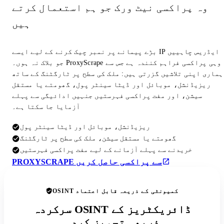
وہ پراکسی نیٹ ورک جو ہم استعمال کرتے
ہیں
بڑے پیمانے پر نمبر چیک کرنے کے لیے ایسے IP ایڈریس چاہییں
جو بلاک نہ ہوں۔ ProxyScrape وہی پراکسی فراہم کنندہ ہے جس سے
ہماری اپنی تلاشیں گزرتی ہیں: ملک کی سطح پر ٹارگٹنگ کے ساتھ
ریزیڈنشل، موبائل اور ڈیٹا سینٹر پول، گھومتے یا مستقل
سیشن، اور مفت پراکسی فہرستیں جنہیں ادائیگی سے پہلے
آزمایا جا سکتا ہے۔
ریزیڈنشل، موبائل اور ڈیٹا سینٹر پول
گھومتے یا مستقل سیشن، ملک کی سطح پر ٹارگٹنگ
خریدنے سے پہلے آزمانے کے لیے مفت پراکسی فہرستیں
PROXYSCRAPE سے پراکسی حاصل کریں
OSINT کمیونٹی کے ذریعہ قابل اعتماد
سرکردہ OSINT ڈائریکٹریز کے
ذریعہ تجویز کردہ