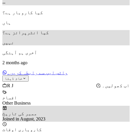
--
کیا کاروبار ہے؟
ہاں
کیا انٹرپرائز ہے؟
نہیں
آخری ہم آہنگی
2 months ago
واٹس ایپ سے رابطہ کریں۔
خام ڈیٹا
R J
اب کھولیں۔
اقسام
Other Business
ممبر کی تاریخ
Joined in August, 2023
کاروباری اوقات