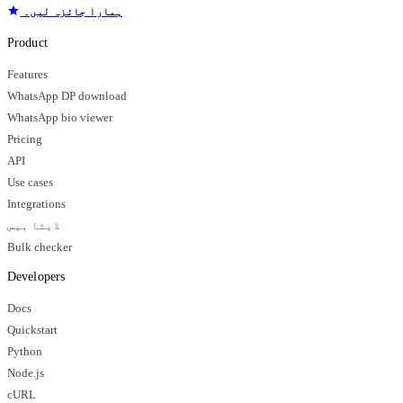
ہمارا جائزہ لیں۔
Product
Features
WhatsApp DP download
WhatsApp bio viewer
Pricing
API
Use cases
Integrations
ڈیٹا بیس
Bulk checker
Developers
Docs
Quickstart
Python
Node.js
cURL