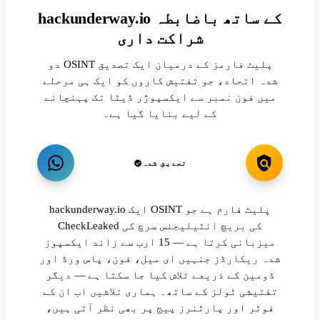
hackunderway.io کے ساتھ باضابطہ
شراکت داری
دو OSINT پلیٹ فارمز کے درمیان ایک تصدیق
شدہ اتحاد، جو تفتیش کاروں کو ایک ہی مرحلے
میں فون نمبر سے ایکسپوژر ڈیٹا تک پہنچانے
کے لیے بنایا گیا ہے۔
تصدیق شدہ
hackunderway.io ایک OSINT پلیٹ فارم ہے جو
CheckLeaked کی بریچ انٹیلیجنس سرچ کی
میزبانی کرتا ہے — 15 ارب سے زائد ایکسپوز
شدہ ریکارڈز جنہیں ای میل، فون، پاس ورڈ اور
ڈومین کے ذریعے تلاش کیا جا سکتا ہے — دیگر
تفتیشی ٹولز کے ساتھ۔ ہماری تلاشیں اب ان کے
فوٹر اور پارٹنرز پیج پر بھی نظر آتی ہیں،