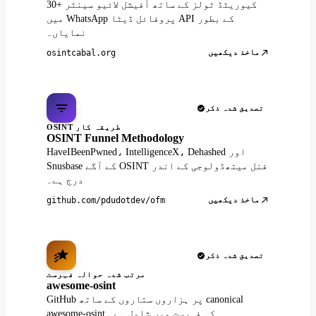
30+ کیوریٹڈ ٹولز کے ساتھ آفیشل لائیو سینٹر
میں WhatsApp پروفائل ڈیٹا API کے بطور
نمایاں۔
ماخذ دیکھیں
osintcabal.org
تصدیق شدہ ذکر
OSINT طریقہ کار
OSINT Funnel Methodology
HaveIBeenPwned، IntelligenceX، Dehashed اور
Snusbase کے آگے OSINT فنل میتھڈولوجی کے اندر
درج ہے۔
ماخذ دیکھیں
github.com/pdudotdev/ofm
تصدیق شدہ ذکر
مرتب شدہ حوالہ فہرست
awesome-osint
GitHub پر ہزاروں ستاروں کے ساتھ canonical
awesome-osint کی فہرست میں شامل ہے۔