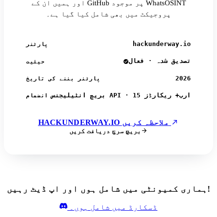
اور ہمیں ان کے GitHub پر موجود WhatsOSINT
پروجیکٹ میں بھی شامل کیا گیا ہے۔
hackunderway.io
پارٹنر
تصدیق شدہ · فعال
حیثیت
2026
پارٹنر بننے کی تاریخ
بریچ انٹیلیجنس API · 15 ارب+ ریکارڈز
انضمام
HACKUNDERWAY.IO ملاحظہ کریں
بریچ سرچ دریافت کریں
ہماری کمیونٹی میں شامل ہوں اور اپ ڈیٹ رہیں!
ڈسکارڈ میں شامل ہوں۔