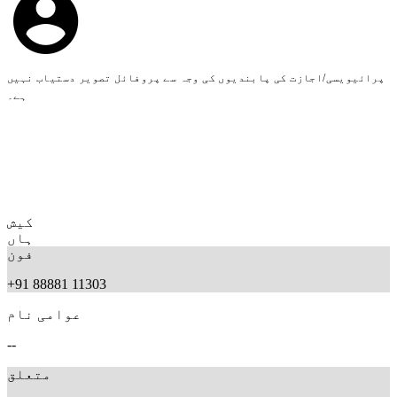
پرائیویسی/اجازت کی پابندیوں کی وجہ سے پروفائل تصویر دستیاب نہیں
ہے۔
کیش
ہاں
فون
+91 88881 11303
عوامی نام
--
متعلق