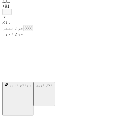
ملک
+91
ملک
فون نمبر
فون نمبر
تلاش کریں
رینڈم نمبر