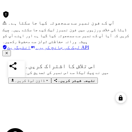
⚠️ آپ کے فون نمبر سے سمجھوتہ کیا جا سکتا ہے۔
ڈیٹا کی خلاف ورزیوں میں فون نمبرز لیک کیے جا سکتے ہیں۔ چیک
کریں کہ آیا آپ کے نمبر سے سمجھوتہ کیا گیا ہے اور اپنے آپ کو
پیشہ ورانہ حفاظتی ٹولز سے محفوظ رکھیں۔
انٹیگریٹ API
لیک کی جانچ کریں۔
اس تلاش کا اشتراک کریں۔
میں نے چیک لیکڈ سے اس نمبر کی تصدیق کی۔
نتیجہ شیئر کریں۔
ڈاؤن لوڈ کریں۔