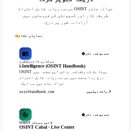
سب سے زیادہ قابل احترام OSINT حوالہ جات،
طریقہ کار اور کمیونٹی کی فہرستوں میں
آزادانہ طور پر درج۔
نمایاں حکام
تصدیق شدہ ذکر
سرکاری ڈائریکٹری
i-Intelligence (OSINT Handbook)
OSINT ہینڈ بک کے وقف شدہ واٹس ایپ صفحہ میں
درج ہے - صنعت میں سب سے زیادہ قابل احترام
حوالہ جات میں سے ایک۔
ماخذ دیکھیں
osinthandbook.com
تصدیق شدہ ذکر
OSINT لائیو سینٹر
OSINT Cabal · Live Center