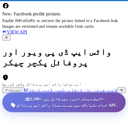
New: Facebook profile pictures
Enable fbProfilePic to retrieve the picture linked to a Facebook leak.
Images are versioned and remain available from cache.
VIEW API
واٹس ایپ ڈی پی ویور اور
پروفائل پکچر چیکر
اہم نوٹس: واٹس ایپ پروفائل پکچر کوریج
لائیو شیڈو بان ڈیٹا دیکھیں
لائیو ڈیٹا
تفصیلات
•
2,500+ خوش سبسکرائبرز میں شامل ہوں!
تمام متبادلات میں سب سے سستا واٹس ایپ پروفائل API۔