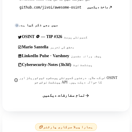
ماخذ دیکھیں
github.com/jivoi/awesome-osint
میں بھی ذکر کیا ہے۔
OSINT 🪙 — TIP #326
کمیونٹی پوسٹ
Mario Santella
محقق کی تحریر
LinkedIn Pulse · Varshney
پیشہ ورانہ مضمون
Cybersecurity-Notes (3ls3if)
پینٹسٹ نوٹ
اس کے علاوہ درجنوں کمیونٹی پوسٹس، ٹیوٹوریلز اور OSINT
پینٹسٹ نوٹس جو API کا حوالہ دیتے ہیں۔
تمام سفارشات دیکھیں
ہمارا پہلا سرکاری پارٹنر