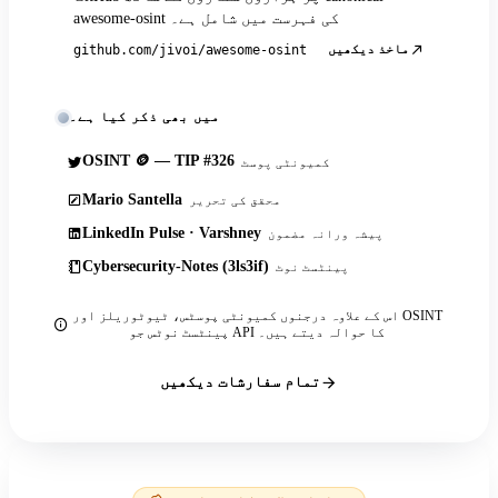
awesome-osint کی فہرست میں شامل ہے۔
ماخذ دیکھیں
github.com/jivoi/awesome-osint
میں بھی ذکر کیا ہے۔
OSINT 🪙 — TIP #326
کمیونٹی پوسٹ
Mario Santella
محقق کی تحریر
LinkedIn Pulse · Varshney
پیشہ ورانہ مضمون
Cybersecurity-Notes (3ls3if)
پینٹسٹ نوٹ
اس کے علاوہ درجنوں کمیونٹی پوسٹس، ٹیوٹوریلز اور OSINT
پینٹسٹ نوٹس جو API کا حوالہ دیتے ہیں۔
تمام سفارشات دیکھیں