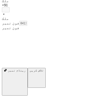
ملک
+91
ملک
فون نمبر
فون نمبر
تلاش کریں
رینڈم نمبر