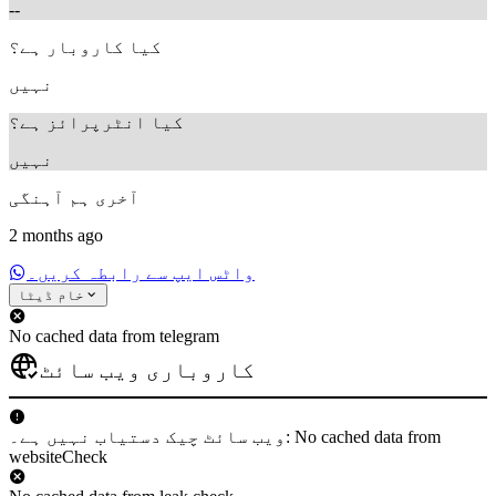
--
کیا کاروبار ہے؟
نہیں
کیا انٹرپرائز ہے؟
نہیں
آخری ہم آہنگی
2 months ago
واٹس ایپ سے رابطہ کریں۔
خام ڈیٹا
No cached data from telegram
کاروباری ویب سائٹ
ویب سائٹ چیک دستیاب نہیں ہے۔: No cached data from
websiteCheck