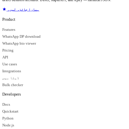
ہمارا جائزہ لیں۔
Product
Features
WhatsApp DP download
WhatsApp bio viewer
Pricing
API
Use cases
Integrations
ڈیٹا بیس
Bulk checker
Developers
Docs
Quickstart
Python
Node.js