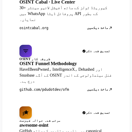
OSINT Cabal · Live Center
30+ کیوریٹڈ ٹولز کے ساتھ آفیشل لائیو سینٹر
میں WhatsApp پروفائل ڈیٹا API کے بطور
نمایاں۔
ماخذ دیکھیں
osintcabal.org
تصدیق شدہ ذکر
OSINT طریقہ کار
OSINT Funnel Methodology
HaveIBeenPwned، IntelligenceX، Dehashed اور
Snusbase کے آگے OSINT فنل میتھڈولوجی کے اندر
درج ہے۔
ماخذ دیکھیں
github.com/pdudotdev/ofm
تصدیق شدہ ذکر
مرتب شدہ حوالہ فہرست
awesome-osint
GitHub پر ہزاروں ستاروں کے ساتھ canonical