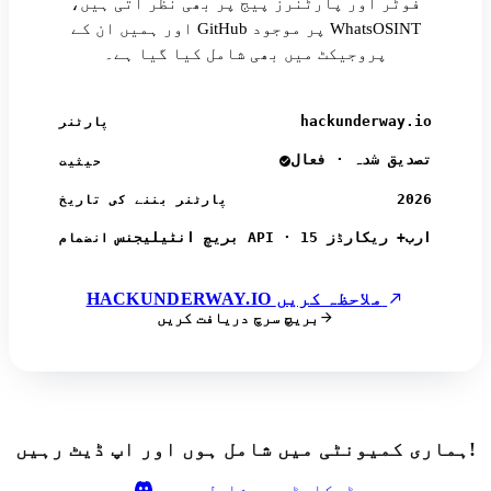
فوٹر اور پارٹنرز پیج پر بھی نظر آتی ہیں،
اور ہمیں ان کے GitHub پر موجود WhatsOSINT
پروجیکٹ میں بھی شامل کیا گیا ہے۔
hackunderway.io
پارٹنر
تصدیق شدہ · فعال
حیثیت
2026
پارٹنر بننے کی تاریخ
بریچ انٹیلیجنس API · 15 ارب+ ریکارڈز
انضمام
HACKUNDERWAY.IO ملاحظہ کریں
بریچ سرچ دریافت کریں
ہماری کمیونٹی میں شامل ہوں اور اپ ڈیٹ رہیں!
ڈسکارڈ میں شامل ہوں۔