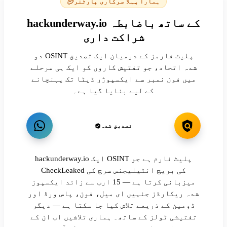
ہمارا پہلا سرکاری پارٹنر
hackunderway.io کے ساتھ باضابطہ
شراکت داری
دو OSINT پلیٹ فارمز کے درمیان ایک تصدیق
شدہ اتحاد، جو تفتیش کاروں کو ایک ہی مرحلے
میں فون نمبر سے ایکسپوژر ڈیٹا تک پہنچانے
کے لیے بنایا گیا ہے۔
تصدیق شدہ
hackunderway.io ایک OSINT پلیٹ فارم ہے جو
CheckLeaked کی بریچ انٹیلیجنس سرچ کی
میزبانی کرتا ہے — 15 ارب سے زائد ایکسپوز
شدہ ریکارڈز جنہیں ای میل، فون، پاس ورڈ اور
ڈومین کے ذریعے تلاش کیا جا سکتا ہے — دیگر
تفتیشی ٹولز کے ساتھ۔ ہماری تلاشیں اب ان کے