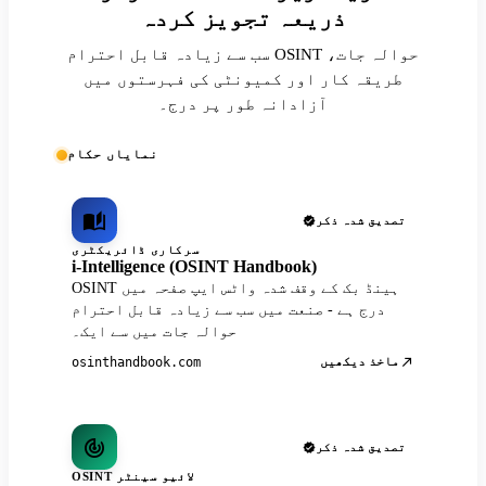
ذریعہ تجویز کردہ
سب سے زیادہ قابل احترام OSINT حوالہ جات،
طریقہ کار اور کمیونٹی کی فہرستوں میں
آزادانہ طور پر درج۔
نمایاں حکام
تصدیق شدہ ذکر
سرکاری ڈائریکٹری
i-Intelligence (OSINT Handbook)
OSINT ہینڈ بک کے وقف شدہ واٹس ایپ صفحہ میں
درج ہے - صنعت میں سب سے زیادہ قابل احترام
حوالہ جات میں سے ایک۔
ماخذ دیکھیں
osinthandbook.com
تصدیق شدہ ذکر
OSINT لائیو سینٹر