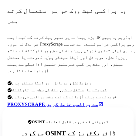
وہ پراکسی نیٹ ورک جو ہم استعمال کرتے
ہیں
بڑے پیمانے پر نمبر چیک کرنے کے لیے ایسے IP ایڈریس چاہییں
جو بلاک نہ ہوں۔ ProxyScrape وہی پراکسی فراہم کنندہ ہے جس سے
ہماری اپنی تلاشیں گزرتی ہیں: ملک کی سطح پر ٹارگٹنگ کے ساتھ
ریزیڈنشل، موبائل اور ڈیٹا سینٹر پول، گھومتے یا مستقل
سیشن، اور مفت پراکسی فہرستیں جنہیں ادائیگی سے پہلے
آزمایا جا سکتا ہے۔
ریزیڈنشل، موبائل اور ڈیٹا سینٹر پول
گھومتے یا مستقل سیشن، ملک کی سطح پر ٹارگٹنگ
خریدنے سے پہلے آزمانے کے لیے مفت پراکسی فہرستیں
PROXYSCRAPE سے پراکسی حاصل کریں
OSINT کمیونٹی کے ذریعہ قابل اعتماد
سرکردہ OSINT ڈائریکٹریز کے