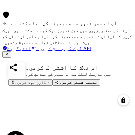
⚠️ آپ کے فون نمبر سے سمجھوتہ کیا جا سکتا ہے۔
ڈیٹا کی خلاف ورزیوں میں فون نمبرز لیک کیے جا سکتے ہیں۔ چیک
کریں کہ آیا آپ کے نمبر سے سمجھوتہ کیا گیا ہے اور اپنے آپ کو
پیشہ ورانہ حفاظتی ٹولز سے محفوظ رکھیں۔
انٹیگریٹ API
لیک کی جانچ کریں۔
اس تلاش کا اشتراک کریں۔
میں نے چیک لیکڈ سے اس نمبر کی تصدیق کی۔
نتیجہ شیئر کریں۔
ڈاؤن لوڈ کریں۔