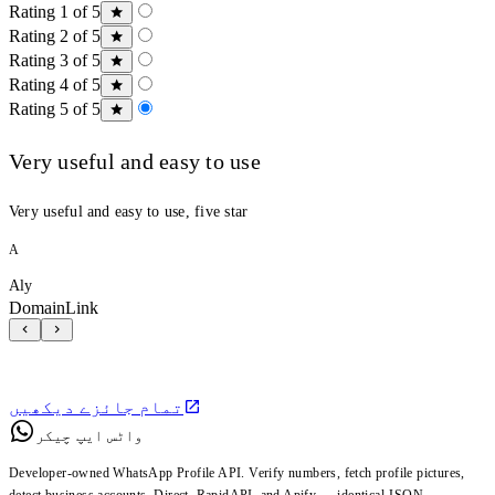
Rating 1 of 5
Rating 2 of 5
Rating 3 of 5
Rating 4 of 5
Rating 5 of 5
Very useful and easy to use
Very useful and easy to use, five star
A
Aly
DomainLink
تمام جائزے دیکھیں
واٹس ایپ چیکر
Developer-owned WhatsApp Profile API. Verify numbers, fetch profile pictures,
detect business accounts. Direct, RapidAPI, and Apify — identical JSON.