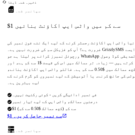
ذخیرہ شدہ ڈیٹا
سپانسر شدہ
$1 سے کم میں واٹس ایپ اکاؤنٹ بنائیں
نیا واٹس ایپ اکاؤنٹ رجسٹر کرنے کے لیے ایک نئے فون نمبر کی
ضرورت ہے؟ آپ کو فزیکل سم کی ضرورت نہیں ہے۔ GrizzlySMS ایسے
ورچوئل نمبرز کرائے پر لیتا ہے جو WhatsApp تصدیقی کوڈ وصول
کرتے ہیں — زیادہ تر ممالک میں اس کی قیمت $1 سے کم ہے، اور
کچھ ممالک میں $0.50 سے کم ہے۔ فالتو واٹس ایپ اکاؤنٹ بنانے،
وٹس کی جانچ کرنے، یا آٹومیشن کے لیے نمبروں کو گرم کرنے کے
لیے بہترین ہے۔
فی نمبر ادائیگی کریں - کوئی رکنیت نہیں۔
درجنوں ممالک، واٹس ایپ کے لیے تیار نمبر
$1 سے کم (کچھ ممالک $0.50 سے کم)
$1 سے نمبر حاصل کریں۔
سپانسر شدہ