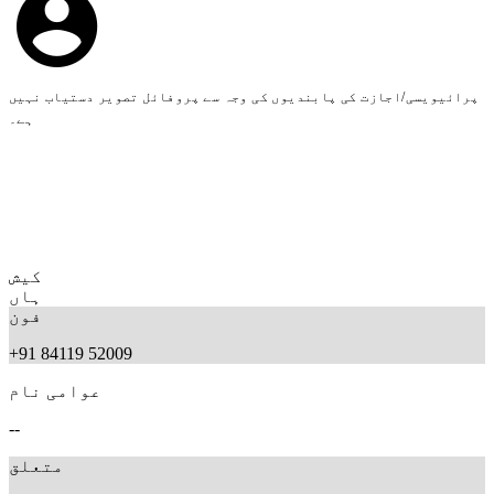
پرائیویسی/اجازت کی پابندیوں کی وجہ سے پروفائل تصویر دستیاب نہیں
ہے۔
کیش
ہاں
فون
+91 84119 52009
عوامی نام
--
متعلق