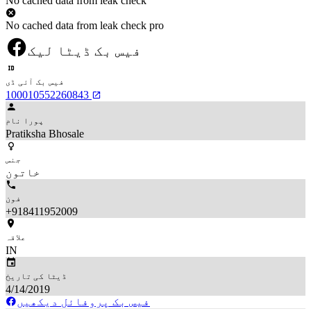
No cached data from leak check
No cached data from leak check pro
فیس بک ڈیٹا لیک
فیس بک آئی ڈی
100010552260843
پورا نام
Pratiksha Bhosale
جنس
خاتون
فون
+918411952009
علاقہ
IN
ڈیٹا کی تاریخ
4/14/2019
فیس بک پروفائل دیکھیں