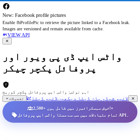
New: Facebook profile pictures
Enable fbProfilePic to retrieve the picture linked to a Facebook leak.
Images are versioned and remain available from cache.
VIEW API
واٹس ایپ ڈی پی ویور اور
پروفائل پکچر چیکر
اہم نوٹس: واٹس ایپ پروفائل پکچر کوریج
لائیو شیڈو بان ڈیٹا دیکھیں
لائیو ڈیٹا
تفصیلات
•
2,500+ خوش سبسکرائبرز میں شامل ہوں!
تمام متبادلات میں سب سے سستا واٹس ایپ پروفائل API۔