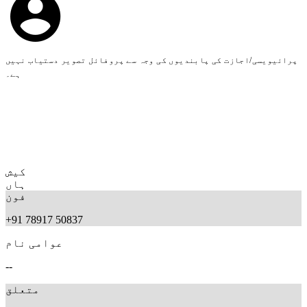
پرائیویسی/اجازت کی پابندیوں کی وجہ سے پروفائل تصویر دستیاب نہیں
ہے۔
کیش
ہاں
فون
+91 78917 50837
عوامی نام
--
متعلق