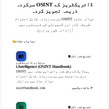
سرکردہ OSINT ڈائریکٹریز کے
ذریعہ تجویز کردہ
سب سے زیادہ قابل احترام OSINT حوالہ جات،
طریقہ کار اور کمیونٹی کی فہرستوں میں
آزادانہ طور پر درج۔
نمایاں حکام
تصدیق شدہ ذکر
سرکاری ڈائریکٹری
i-Intelligence (OSINT Handbook)
OSINT ہینڈ بک کے وقف شدہ واٹس ایپ صفحہ میں
درج ہے - صنعت میں سب سے زیادہ قابل احترام
حوالہ جات میں سے ایک۔
ماخذ دیکھیں
osinthandbook.com
تصدیق شدہ ذکر