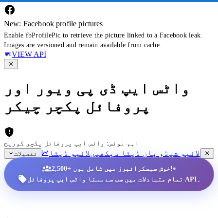
New: Facebook profile pictures
Enable fbProfilePic to retrieve the picture linked to a Facebook leak.
Images are versioned and remain available from cache.
VIEW API
واٹس ایپ ڈی پی ویور اور
پروفائل پکچر چیکر
اہم نوٹس: واٹس ایپ پروفائل پکچر کوریج
لائیو شیڈو بان ڈیٹا دیکھیں
لائیو ڈیٹا
تفصیلات
•
2,500+ خوش سبسکرائبرز میں شامل ہوں!
تمام متبادلات میں سب سے سستا واٹس ایپ پروفائل API۔