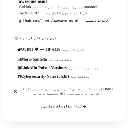
awesome-osint
GitHub پر ہزاروں ستاروں کے ساتھ canonical
awesome-osint کی فہرست میں شامل ہے۔
ماخذ دیکھیں
github.com/jivoi/awesome-osint
میں بھی ذکر کیا ہے۔
OSINT 🪙 — TIP #326
کمیونٹی پوسٹ
Mario Santella
محقق کی تحریر
LinkedIn Pulse · Varshney
پیشہ ورانہ مضمون
Cybersecurity-Notes (3ls3if)
پینٹسٹ نوٹ
اس کے علاوہ درجنوں کمیونٹی پوسٹس، ٹیوٹوریلز اور OSINT
پینٹسٹ نوٹس جو API کا حوالہ دیتے ہیں۔
تمام سفارشات دیکھیں