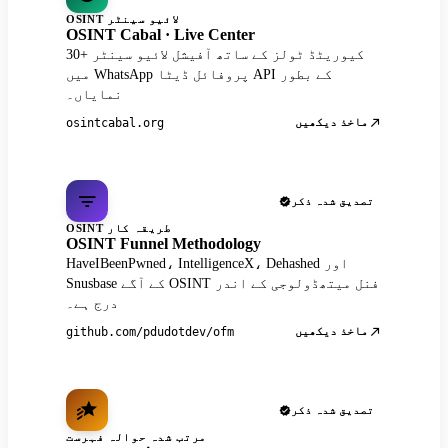
OSINT لائیو سینٹر
OSINT Cabal · Live Center
30+ کیوریٹڈ ٹولز کے ساتھ آفیشل لائیو سینٹر
میں WhatsApp پروفائل ڈیٹا API کے بطور
نمایاں۔
ماخذ دیکھیں
osintcabal.org
تصدیق شدہ ذکر
OSINT طریقہ کار
OSINT Funnel Methodology
HaveIBeenPwned، IntelligenceX، Dehashed اور
Snusbase کے آگے OSINT فنل میتھڈولوجی کے اندر
درج ہے۔
ماخذ دیکھیں
github.com/pdudotdev/ofm
تصدیق شدہ ذکر
مرتب شدہ حوالہ فہرست