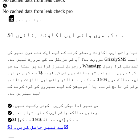
No cached data from leak check
No cached data from leak check pro
سپانسر شدہ
$1 سے کم میں واٹس ایپ اکاؤنٹ بنائیں
نیا واٹس ایپ اکاؤنٹ رجسٹر کرنے کے لیے ایک نئے فون نمبر کی
ضرورت ہے؟ آپ کو فزیکل سم کی ضرورت نہیں ہے۔ GrizzlySMS ایسے
ورچوئل نمبرز کرائے پر لیتا ہے جو WhatsApp تصدیقی کوڈ وصول
کرتے ہیں — زیادہ تر ممالک میں اس کی قیمت $1 سے کم ہے، اور
کچھ ممالک میں $0.50 سے کم ہے۔ فالتو واٹس ایپ اکاؤنٹ بنانے،
وٹس کی جانچ کرنے، یا آٹومیشن کے لیے نمبروں کو گرم کرنے کے
لیے بہترین ہے۔
فی نمبر ادائیگی کریں - کوئی رکنیت نہیں۔
درجنوں ممالک، واٹس ایپ کے لیے تیار نمبر
$1 سے کم (کچھ ممالک $0.50 سے کم)
$1 سے نمبر حاصل کریں۔