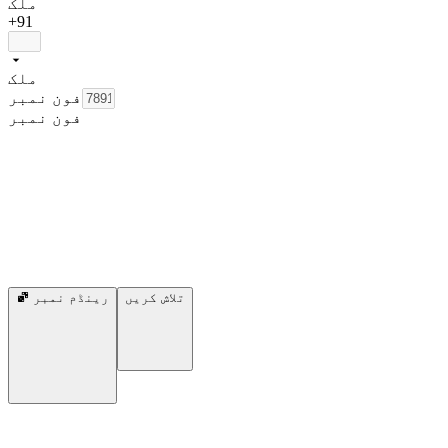
ملک
+91
ملک
فون نمبر
فون نمبر
تلاش کریں
رینڈم نمبر