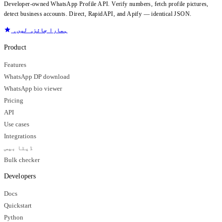
Developer-owned WhatsApp Profile API. Verify numbers, fetch profile pictures,
detect business accounts. Direct, RapidAPI, and Apify — identical JSON.
ہمارا جائزہ لیں۔
Product
Features
WhatsApp DP download
WhatsApp bio viewer
Pricing
API
Use cases
Integrations
ڈیٹا بیس
Bulk checker
Developers
Docs
Quickstart
Python