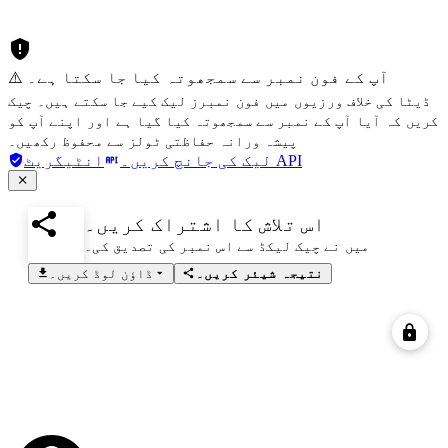
⚠️ آپ کے فون نمبر سے سمجھوتہ کیا جا سکتا ہے۔
ڈیٹا کی خلاف ورزیوں میں فون نمبرز لیک کیے جا سکتے ہیں۔ چیک
کریں کہ آیا آپ کے نمبر سے سمجھوتہ کیا گیا ہے اور اپنے آپ کو
پیشہ ورانہ حفاظتی ٹولز سے محفوظ رکھیں۔
انٹیگریٹ API
لیک کی جانچ کریں۔
اس تلاش کا اشتراک کریں۔
میں نے چیک لیکڈ سے اس نمبر کی تصدیق کی۔
نتیجہ شیئر کریں۔
ڈاؤن لوڈ کریں۔