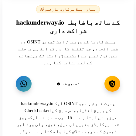
ہمارا پہلا سرکاری پارٹنر
hackunderway.io کے ساتھ باضابطہ
شراکت داری
دو OSINT پلیٹ فارمز کے درمیان ایک تصدیق
شدہ اتحاد، جو تفتیش کاروں کو ایک ہی مرحلے
میں فون نمبر سے ایکسپوژر ڈیٹا تک پہنچانے
کے لیے بنایا گیا ہے۔
تصدیق شدہ
hackunderway.io ایک OSINT پلیٹ فارم ہے جو
CheckLeaked کی بریچ انٹیلیجنس سرچ کی
میزبانی کرتا ہے — 15 ارب سے زائد ایکسپوز
شدہ ریکارڈز جنہیں ای میل، فون، پاس ورڈ اور
ڈومین کے ذریعے تلاش کیا جا سکتا ہے — دیگر