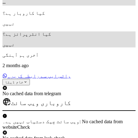
--
کیا کاروبار ہے؟
نہیں
کیا انٹرپرائز ہے؟
نہیں
آخری ہم آہنگی
2 months ago
واٹس ایپ سے رابطہ کریں۔
خام ڈیٹا
No cached data from telegram
کاروباری ویب سائٹ
ویب سائٹ چیک دستیاب نہیں ہے۔: No cached data from
websiteCheck