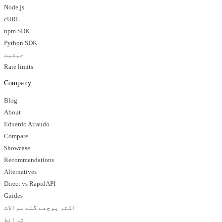
Node.js
cURL
npm SDK
Python SDK
حیثیت
Rate limits
Company
Blog
About
Eduardo Airaudo
Compare
Showcase
Recommendations
Alternatives
Direct vs RapidAPI
Guides
اکثر پوچھے گئے سوالات
شرائط