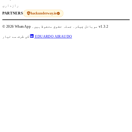
رازداری
hackunderway.io
PARTNERS
v1.3.2
© 2026 WhatsApp موبائل چیکر۔ جملہ حقوق محفوظ ہیں۔
EDUARDO AIRAUDO
کی طرف سے تیار