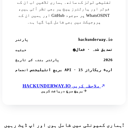
تفتیشی ٹولز کے ساتھ۔ ہماری تلاشیں اب ان کے
فوٹر اور پارٹنرز پیج پر بھی نظر آتی ہیں،
اور ہمیں ان کے GitHub پر موجود WhatsOSINT
پروجیکٹ میں بھی شامل کیا گیا ہے۔
hackunderway.io
پارٹنر
تصدیق شدہ · فعال
حیثیت
2026
پارٹنر بننے کی تاریخ
بریچ انٹیلیجنس API · 15 ارب+ ریکارڈز
انضمام
HACKUNDERWAY.IO ملاحظہ کریں
بریچ سرچ دریافت کریں
ہماری کمیونٹی میں شامل ہوں اور اپ ڈیٹ رہیں!