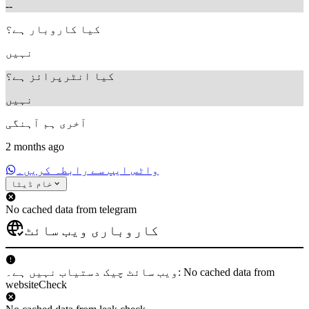
--
کیا کاروبار ہے؟
نہیں
کیا انٹرپرائز ہے؟
نہیں
آخری ہم آہنگی
2 months ago
واٹس ایپ سے رابطہ کریں۔
خام ڈیٹا
No cached data from telegram
کاروباری ویب سائٹ
ویب سائٹ چیک دستیاب نہیں ہے۔: No cached data from
websiteCheck