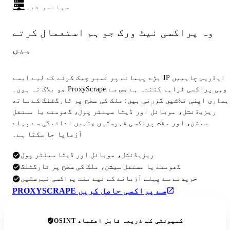
سپانسر شدہ
وہ پراکسی نیٹ ورک جو ہم استعمال کرتے
ہیں
بڑے پیمانے پر نمبر چیک کرنے کے لیے ایسے IP ایڈریس چاہییں
جو بلاک نہ ہوں۔ ProxyScrape وہی پراکسی فراہم کنندہ ہے جس سے
ہماری اپنی تلاشیں گزرتی ہیں: ملک کی سطح پر ٹارگٹنگ کے ساتھ
ریزیڈنشل، موبائل اور ڈیٹا سینٹر پول، گھومتے یا مستقل
سیشن، اور مفت پراکسی فہرستیں جنہیں ادائیگی سے پہلے
آزمایا جا سکتا ہے۔
ریزیڈنشل، موبائل اور ڈیٹا سینٹر پول
گھومتے یا مستقل سیشن، ملک کی سطح پر ٹارگٹنگ
خریدنے سے پہلے آزمانے کے لیے مفت پراکسی فہرستیں
PROXYSCRAPE سے پراکسی حاصل کریں
OSINT کمیونٹی کے ذریعہ قابل اعتماد