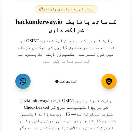
ہمارا پہلا سرکاری پارٹنر
hackunderway.io کے ساتھ باضابطہ
شراکت داری
دو OSINT پلیٹ فارمز کے درمیان ایک تصدیق
شدہ اتحاد، جو تفتیش کاروں کو ایک ہی مرحلے
میں فون نمبر سے ایکسپوژر ڈیٹا تک پہنچانے
کے لیے بنایا گیا ہے۔
تصدیق شدہ
hackunderway.io ایک OSINT پلیٹ فارم ہے جو
CheckLeaked کی بریچ انٹیلیجنس سرچ کی
میزبانی کرتا ہے — 15 ارب سے زائد ایکسپوز
شدہ ریکارڈز جنہیں ای میل، فون، پاس ورڈ اور
ڈومین کے ذریعے تلاش کیا جا سکتا ہے — دیگر