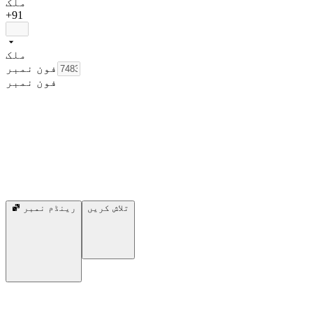
ملک
+91
ملک
فون نمبر
فون نمبر
تلاش کریں
رینڈم نمبر