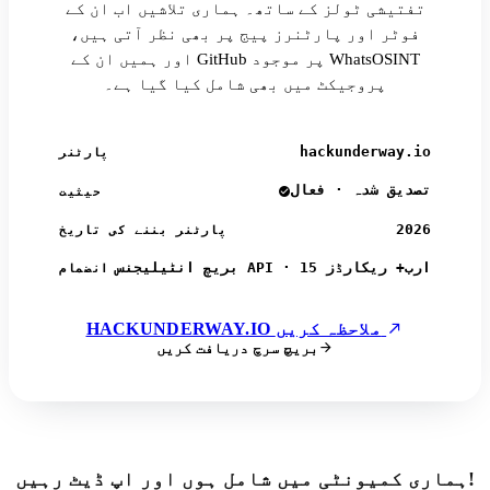
تفتیشی ٹولز کے ساتھ۔ ہماری تلاشیں اب ان کے
فوٹر اور پارٹنرز پیج پر بھی نظر آتی ہیں،
اور ہمیں ان کے GitHub پر موجود WhatsOSINT
پروجیکٹ میں بھی شامل کیا گیا ہے۔
hackunderway.io
پارٹنر
تصدیق شدہ · فعال
حیثیت
2026
پارٹنر بننے کی تاریخ
بریچ انٹیلیجنس API · 15 ارب+ ریکارڈز
انضمام
HACKUNDERWAY.IO ملاحظہ کریں
بریچ سرچ دریافت کریں
ہماری کمیونٹی میں شامل ہوں اور اپ ڈیٹ رہیں!