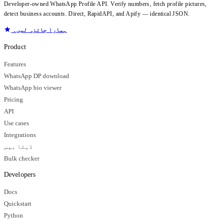
Developer-owned WhatsApp Profile API. Verify numbers, fetch profile pictures,
detect business accounts. Direct, RapidAPI, and Apify — identical JSON.
ہمارا جائزہ لیں۔
Product
Features
WhatsApp DP download
WhatsApp bio viewer
Pricing
API
Use cases
Integrations
ڈیٹا بیس
Bulk checker
Developers
Docs
Quickstart
Python