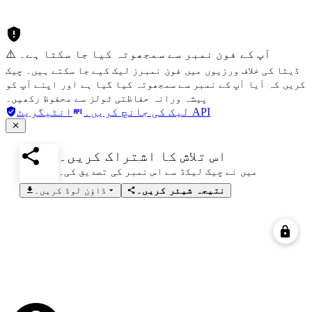
⚠️ آپ کے فون نمبر سے سمجھوتہ کیا جا سکتا ہے۔
ڈیٹا کی خلاف ورزیوں میں فون نمبرز لیک کیے جا سکتے ہیں۔ چیک
کریں کہ آیا آپ کے نمبر سے سمجھوتہ کیا گیا ہے اور اپنے آپ کو
پیشہ ورانہ حفاظتی ٹولز سے محفوظ رکھیں۔
انٹیگریٹ API
لیک کی جانچ کریں۔
اس تلاش کا اشتراک کریں۔
میں نے چیک لیکڈ سے اس نمبر کی تصدیق کی۔
نتیجہ شیئر کریں۔
ڈاؤن لوڈ کریں۔