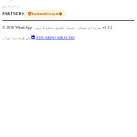
رازداری
hackunderway.io
PARTNERS
v1.3.2
© 2026 WhatsApp موبائل چیکر۔ جملہ حقوق محفوظ ہیں۔
EDUARDO AIRAUDO
کی طرف سے تیار