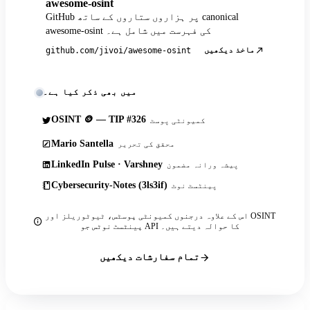
awesome-osint
GitHub پر ہزاروں ستاروں کے ساتھ canonical
awesome-osint کی فہرست میں شامل ہے۔
ماخذ دیکھیں
github.com/jivoi/awesome-osint
میں بھی ذکر کیا ہے۔
OSINT 🪙 — TIP #326
کمیونٹی پوسٹ
Mario Santella
محقق کی تحریر
LinkedIn Pulse · Varshney
پیشہ ورانہ مضمون
Cybersecurity-Notes (3ls3if)
پینٹسٹ نوٹ
اس کے علاوہ درجنوں کمیونٹی پوسٹس، ٹیوٹوریلز اور OSINT
پینٹسٹ نوٹس جو API کا حوالہ دیتے ہیں۔
تمام سفارشات دیکھیں