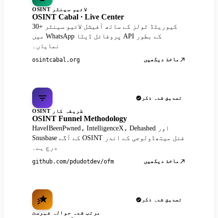
OSINT لائیو سینٹر
OSINT Cabal · Live Center
30+ کیوریٹڈ ٹولز کے ساتھ آفیشل لائیو سینٹر
میں WhatsApp پروفائل ڈیٹا API کے بطور
نمایاں۔
ماخذ دیکھیں
osintcabal.org
تصدیق شدہ ذکر
OSINT طریقہ کار
OSINT Funnel Methodology
HaveIBeenPwned، IntelligenceX، Dehashed اور
Snusbase کے آگے OSINT فنل میتھڈولوجی کے اندر
درج ہے۔
ماخذ دیکھیں
github.com/pdudotdev/ofm
تصدیق شدہ ذکر
مرتب شدہ حوالہ فہرست