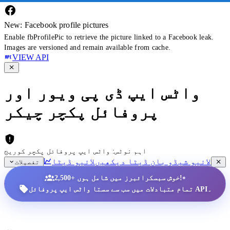
New: Facebook profile pictures
Enable fbProfilePic to retrieve the picture linked to a Facebook leak.
Images are versioned and remain available from cache.
VIEW API
واٹس ایپ ڈی پی ویور اور
پروفائل پکچر چیکر
اہم نوٹس: واٹس ایپ پروفائل پکچر کوریج
لائیو شیڈو بان ڈیٹا دیکھیں
لائیو ڈیٹا
تفصیلات
•
2,500+ خوش سبسکرائبرز میں شامل ہوں!
تمام متبادلات میں سب سے سستا واٹس ایپ پروفائل API۔