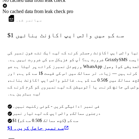
No cached data from leak check
No cached data from leak check pro
سپانسر شدہ
$1 سے کم میں واٹس ایپ اکاؤنٹ بنائیں
نیا واٹس ایپ اکاؤنٹ رجسٹر کرنے کے لیے ایک نئے فون نمبر کی
ضرورت ہے؟ آپ کو فزیکل سم کی ضرورت نہیں ہے۔ GrizzlySMS ایسے
ورچوئل نمبرز کرائے پر لیتا ہے جو WhatsApp تصدیقی کوڈ وصول
کرتے ہیں — زیادہ تر ممالک میں اس کی قیمت $1 سے کم ہے، اور
کچھ ممالک میں $0.50 سے کم ہے۔ فالتو واٹس ایپ اکاؤنٹ بنانے،
وٹس کی جانچ کرنے، یا آٹومیشن کے لیے نمبروں کو گرم کرنے کے
لیے بہترین ہے۔
فی نمبر ادائیگی کریں - کوئی رکنیت نہیں۔
درجنوں ممالک، واٹس ایپ کے لیے تیار نمبر
$1 سے کم (کچھ ممالک $0.50 سے کم)
$1 سے نمبر حاصل کریں۔