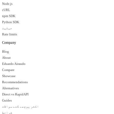
Node.js
cURL
npm SDK
Python SDK
حیثیت
Rate limits
Company
Blog
About
Eduardo Airaudo
Compare
Showcase
Recommendations
Alternatives
Direct vs RapidAPI
Guides
اکثر پوچھے گئے سوالات
شرائط