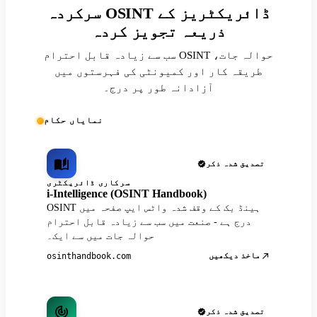
سرکردہ OSINT ڈائریکٹریز کے
ذریعہ تجویز کردہ
سب سے زیادہ قابل احترام OSINT حوالہ جات،
طریقہ کار اور کمیونٹی کی فہرستوں میں
آزادانہ طور پر درج۔
نمایاں حکام
تصدیق شدہ ذکر
سرکاری ڈائریکٹری
i-Intelligence (OSINT Handbook)
OSINT ہینڈ بک کے وقف شدہ واٹس ایپ صفحہ میں
درج ہے - صنعت میں سب سے زیادہ قابل احترام
حوالہ جات میں سے ایک۔
ماخذ دیکھیں
osinthandbook.com
تصدیق شدہ ذکر