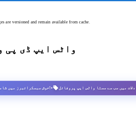
ges are versioned and remain available from cache.
واٹس ایپ ڈی پی 
•
2,500+ خوش سبسکرائبرز میں شامل ہوں!