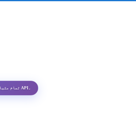
تمام متبادلات میں سب سے سستا واٹس ایپ پروفائل API۔