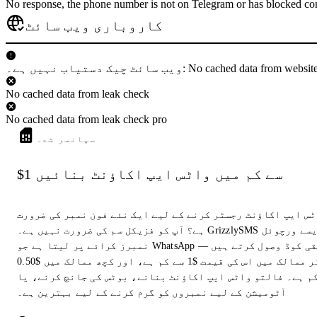
No response, the phone number is not on Telegram or has blocked con
کاروباری ویب سائٹ
 دستیاب نہیں ہے۔: No cached data from websiteCheck
No cached data from leak check
No cached data from leak check pro
سپانسر شدہ
$1 سے کم میں واٹس ایپ اکاؤنٹ بنائیں
ٹس ایپ اکاؤنٹ رجسٹر کرنے کے لیے ایک نئے فون نمبر کی ضرورت
ہے؟ آپ کو فزیکل سم کی ضرورت نہیں ہے۔ GrizzlySMS ایسے ورچوئل
نمبرز کرائے پر لیتا ہے جو WhatsApp تصدیقی کوڈ وصول کرتے ہیں —
زیادہ تر ممالک میں اس کی قیمت $1 سے کم ہے، اور کچھ ممالک میں $0.50
م ہے۔ فالتو واٹس ایپ اکاؤنٹ بنانے، بوٹس کی جانچ کرنے، یا
آٹومیشن کے لیے نمبروں کو گرم کرنے کے لیے بہترین ہے۔