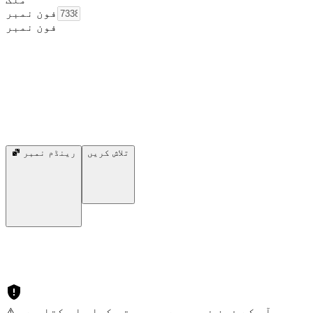
فون نمبر
فون نمبر
تلاش کریں
رینڈم نمبر
⚠️ آپ کے فون نمبر سے سمجھوتہ کیا جا سکتا ہے۔