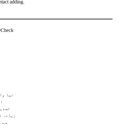
tact adding.
ویب سائٹ چیک
نیا وا
سے ک