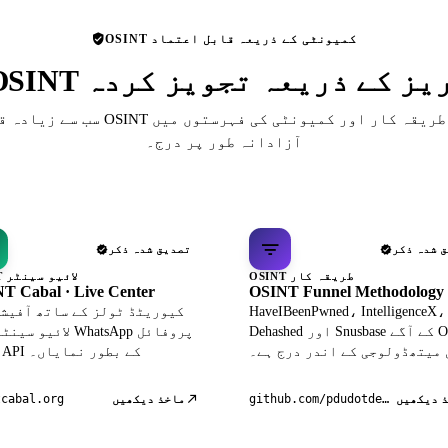
OSINT کمیونٹی کے ذریعہ قابل اعتماد
 ڈائریکٹریز کے ذریعہ تجویز کردہ
سب سے زیادہ قابل احترام OSINT حوالہ جات، ط
آزادانہ طور پر درج۔
 شدہ ذکر
تصدیق شدہ ذکر
OSINT طریقہ کار
OSINT لائیو سینٹر
T Cabal · Live Center
OSINT Funnel Methodology
HaveIBeenPwned، IntelligenceX،
Dehashed اور Snusbase کے آگے OSINT
لائیو سینٹر میں atsApp
 میتھڈولوجی کے اندر درج ہے۔
ڈیٹا API کے بطور نمایاں۔
 دیکھیں
ماخذ دیکھیں
tcabal.org
github.com/pdudotdev/ofm