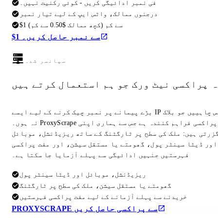
فی نمبر ادائیگی کریں - کوئی رکنیت نہیں۔
درجنوں ممالک، واٹس ایپ کے لیے تیار نمبر
$1 سے کم (کچھ ممالک $0.50 سے کم)
$1 سے نمبر حاصل کریں۔
سپانسر شدہ
ہ پراکسی نیٹ ورک جو ہم استعمال کرتے ہیں
بڑے پیمانے پر نمبر چیک کرنے کے لیے ایسے IP ایڈریس چاہییں جو بلاک
نہ ہوں۔ ProxyScrape وہی پراکسی فراہم کنندہ ہے جس سے ہماری اپنی
گزرتی ہیں: ملک کی سطح پر ٹارگٹنگ کے ساتھ ریزیڈنشل، موبائل
اور ڈیٹا سینٹر پول، گھومتے یا مستقل سیشن، اور مفت پراکسی
فہرستیں جنہیں ادائیگی سے پہلے آزمایا جا سکتا ہے۔
ریزیڈنشل، موبائل اور ڈیٹا سینٹر پول
گھومتے یا مستقل سیشن، ملک کی سطح پر ٹارگٹنگ
خریدنے سے پہلے آزمانے کے لیے مفت پراکسی فہرستیں
PROXYSCRAPE سے پراکسی حاصل کریں