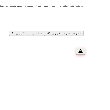
ڈیٹا کی خلاف ورزیوں میں فون نمبرز لیک کیے جا سک
نتیجہ شیئر کریں۔
ڈاؤن لوڈ کریں۔