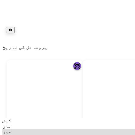
پروفائل کی تاریخ
کیش
ہاں
فون