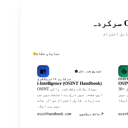
ریقہ کار اور کمیونٹی کی فہرستوں میں
نمایاں حکام
تصدیق شدہ ذکر
سرکاری ڈائریکٹری
i-Intelligence (OSINT Handbook)
OSIN
30+ کیوریٹڈ ٹولز کے ساتھ آفیشل
OSINT ہینڈ بک کے وقف شدہ واٹس
Wh پروفائل
ایپ صفحہ میں درج ہے - صنعت میں سب
سے زیادہ قابل احترام حوالہ جات
میں سے ایک۔
ماخذ دیکھیں
osinthandbook.com
osin