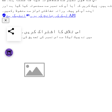
تے ہیں۔ چیک کریں کہ آیا آپ کے نمبر سے سمجھوتہ کیا گیا ہے اور
اپنے آپ کو پیشہ ورانہ حفاظتی ٹولز سے محفوظ رکھیں۔
انٹیگریٹ API
لیک کی جانچ کریں۔
اس تلاش کا اشتراک کریں۔
میں نے چیک لیکڈ سے اس نمبر کی تصدیق کی۔