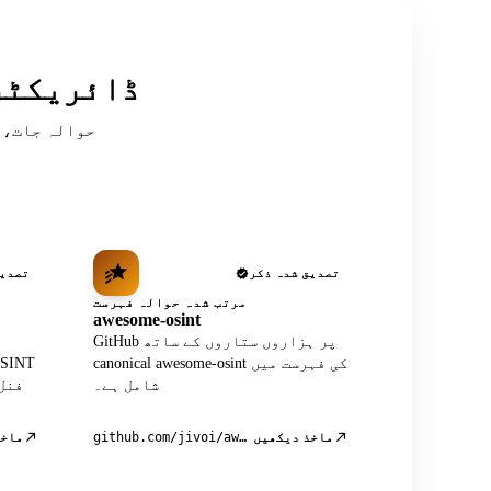
سرکردہ OSINT
تصدیق شدہ ذکر
تصدیق
مرتب شدہ حوالہ فہرست
awesome-osint
GitHub پر ہزاروں ستاروں کے ساتھ
canonical awesome-osint کی فہرست میں
شامل ہے۔
فنل
ماخذ دیکھیں
ماخذ
github.com/jivoi/awesome-osint