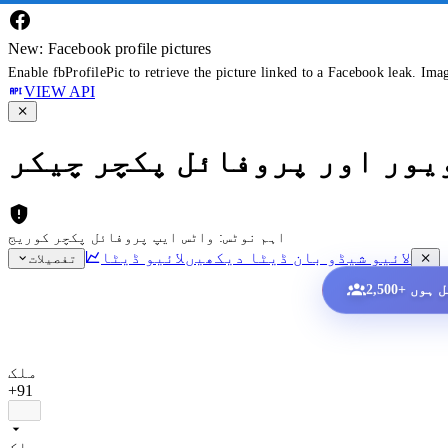
New: Facebook profile pictures
Enable fbProfilePic to retrieve the picture linked to a Facebook leak. Ima
VIEW API
ویور اور پروفائل پکچر چیکر
اہم نوٹس: واٹس ایپ پروفائل پکچر کوریج
لائیو شیڈو بان ڈیٹا دیکھیں
لائیو ڈیٹا
تفصیلات
ملک
+91
ملک