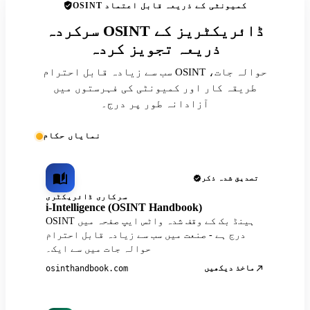
OSINT کمیونٹی کے ذریعہ قابل اعتماد
سرکردہ OSINT ڈائریکٹریز کے
ذریعہ تجویز کردہ
سب سے زیادہ قابل احترام OSINT حوالہ جات،
طریقہ کار اور کمیونٹی کی فہرستوں میں
آزادانہ طور پر درج۔
نمایاں حکام
تصدیق شدہ ذکر
سرکاری ڈائریکٹری
i-Intelligence (OSINT Handbook)
OSINT ہینڈ بک کے وقف شدہ واٹس ایپ صفحہ میں
درج ہے - صنعت میں سب سے زیادہ قابل احترام
حوالہ جات میں سے ایک۔
ماخذ دیکھیں
osinthandbook.com