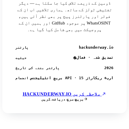
ڈومین کے ذریعے تلاش کیا جا سکتا ہے — دیگر
تفتیشی ٹولز کے ساتھ۔ ہماری تلاشیں اب ان کے
فوٹر اور پارٹنرز پیج پر بھی نظر آتی ہیں،
اور ہمیں ان کے GitHub پر موجود WhatsOSINT
پروجیکٹ میں بھی شامل کیا گیا ہے۔
hackunderway.io
پارٹنر
تصدیق شدہ · فعال
حیثیت
2026
پارٹنر بننے کی تاریخ
بریچ انٹیلیجنس API · 15 ارب+ ریکارڈز
انضمام
HACKUNDERWAY.IO ملاحظہ کریں
بریچ سرچ دریافت کریں