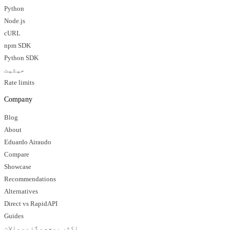
Python
Node.js
cURL
npm SDK
Python SDK
حیثیت
Rate limits
Company
Blog
About
Eduardo Airaudo
Compare
Showcase
Recommendations
Alternatives
Direct vs RapidAPI
Guides
اکثر پوچھے گئے سوالات