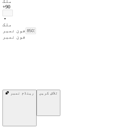
ملک
+90
ملک
فون نمبر
فون نمبر
تلاش کریں
رینڈم نمبر