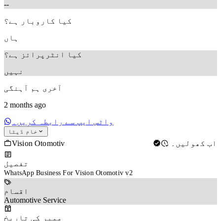
--
کیا کاروبار ہے؟
ہاں
کیا انٹرپرائز ہے؟
نہیں
آخری ہم آہنگی
2 months ago
واٹس ایپ سے رابطہ کریں۔
خام ڈیٹا
Vision Otomotiv
اب کھولیں۔
تفصیل
WhatsApp Business For Vision Otomotiv v2
اقسام
Automotive Service
ممبر کی تاریخ