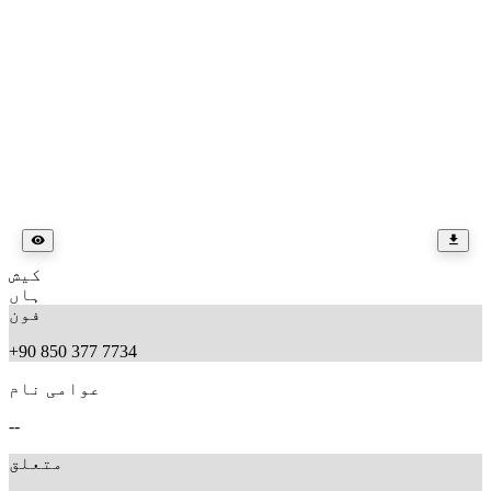
کیش
ہاں
فون
+90 850 377 7734
عوامی نام
--
متعلق