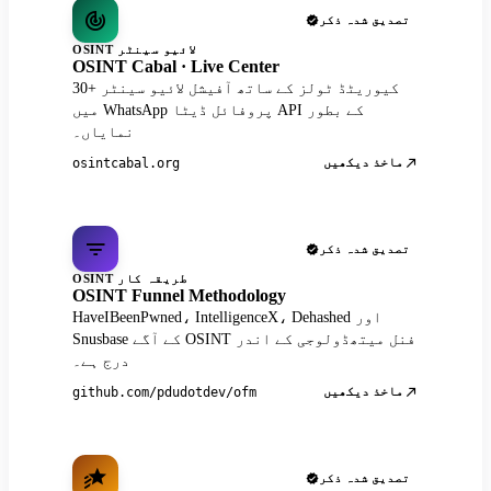
تصدیق شدہ ذکر
OSINT لائیو سینٹر
OSINT Cabal · Live Center
30+ کیوریٹڈ ٹولز کے ساتھ آفیشل لائیو سینٹر
میں WhatsApp پروفائل ڈیٹا API کے بطور
نمایاں۔
ماخذ دیکھیں
osintcabal.org
تصدیق شدہ ذکر
OSINT طریقہ کار
OSINT Funnel Methodology
HaveIBeenPwned، IntelligenceX، Dehashed اور
Snusbase کے آگے OSINT فنل میتھڈولوجی کے اندر
درج ہے۔
ماخذ دیکھیں
github.com/pdudotdev/ofm
تصدیق شدہ ذکر