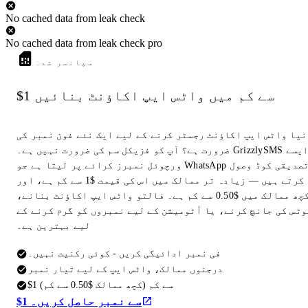
No cached data from leak check
No cached data from leak check pro
سپانسر شدہ
$1 سے کم میں واٹس ایپ اکاؤنٹ بنائیں
نیا واٹس ایپ اکاؤنٹ رجسٹر کرنے کے لیے ایک نئے فون نمبر کی
ضرورت ہے؟ آپ کو فزیکل سم کی ضرورت نہیں ہے۔ GrizzlySMS ایسے
ورچوئل نمبرز کرائے پر لیتا ہے جو WhatsApp تصدیقی کوڈ وصول
کرتے ہیں — زیادہ تر ممالک میں اس کی قیمت $1 سے کم ہے، اور
کچھ ممالک میں $0.50 سے کم ہے۔ فالتو واٹس ایپ اکاؤنٹ بنانے،
وٹس کی جانچ کرنے، یا آٹومیشن کے لیے نمبروں کو گرم کرنے کے
لیے بہترین ہے۔
فی نمبر ادائیگی کریں - کوئی رکنیت نہیں۔
درجنوں ممالک، واٹس ایپ کے لیے تیار نمبر
$1 سے کم (کچھ ممالک $0.50 سے کم)
$1 سے نمبر حاصل کریں۔