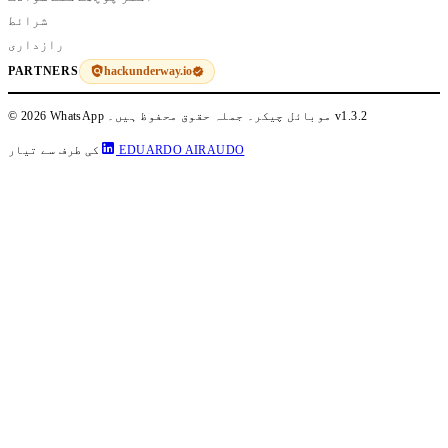
شرائط
رازداری
hackunderway.io
PARTNERS
v1.3.2
© 2026 WhatsApp موبائل چیکر۔ جملہ حقوق محفوظ ہیں۔
EDUARDO AIRAUDO
کی طرف سے تیار