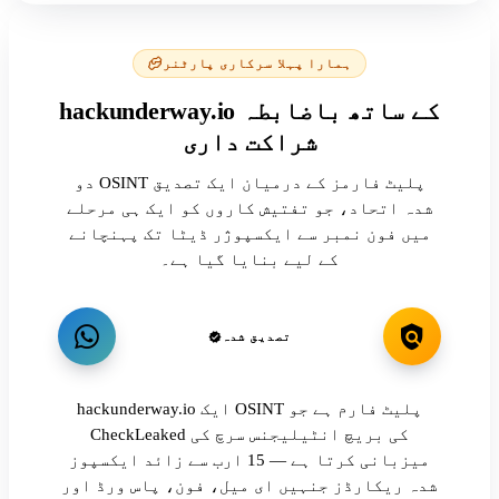
ہمارا پہلا سرکاری پارٹنر
hackunderway.io کے ساتھ باضابطہ
شراکت داری
دو OSINT پلیٹ فارمز کے درمیان ایک تصدیق
شدہ اتحاد، جو تفتیش کاروں کو ایک ہی مرحلے
میں فون نمبر سے ایکسپوژر ڈیٹا تک پہنچانے
کے لیے بنایا گیا ہے۔
تصدیق شدہ
hackunderway.io ایک OSINT پلیٹ فارم ہے جو
CheckLeaked کی بریچ انٹیلیجنس سرچ کی
میزبانی کرتا ہے — 15 ارب سے زائد ایکسپوز
شدہ ریکارڈز جنہیں ای میل، فون، پاس ورڈ اور