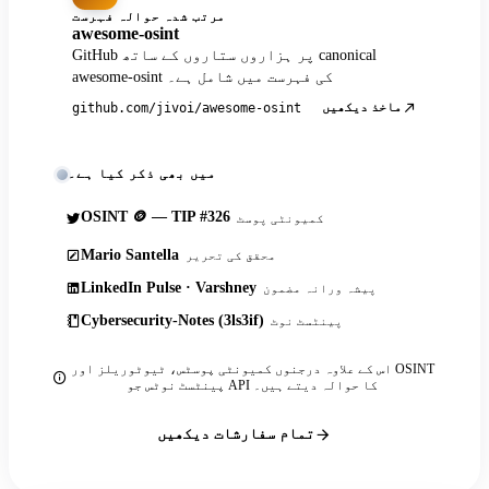
مرتب شدہ حوالہ فہرست
awesome-osint
GitHub پر ہزاروں ستاروں کے ساتھ canonical
awesome-osint کی فہرست میں شامل ہے۔
ماخذ دیکھیں
github.com/jivoi/awesome-osint
میں بھی ذکر کیا ہے۔
OSINT 🪙 — TIP #326
کمیونٹی پوسٹ
Mario Santella
محقق کی تحریر
LinkedIn Pulse · Varshney
پیشہ ورانہ مضمون
Cybersecurity-Notes (3ls3if)
پینٹسٹ نوٹ
اس کے علاوہ درجنوں کمیونٹی پوسٹس، ٹیوٹوریلز اور OSINT
پینٹسٹ نوٹس جو API کا حوالہ دیتے ہیں۔
تمام سفارشات دیکھیں