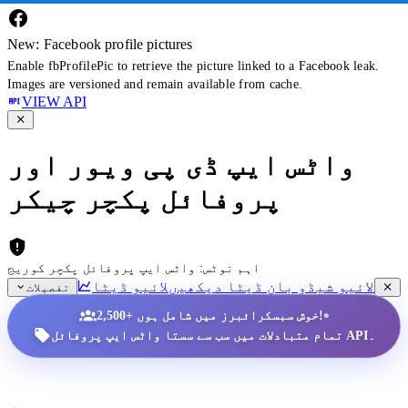
New: Facebook profile pictures
Enable fbProfilePic to retrieve the picture linked to a Facebook leak.
Images are versioned and remain available from cache.
VIEW API
واٹس ایپ ڈی پی ویور اور
پروفائل پکچر چیکر
اہم نوٹس: واٹس ایپ پروفائل پکچر کوریج
لائیو شیڈو بان ڈیٹا دیکھیں
لائیو ڈیٹا
تفصیلات
•
2,500+ خوش سبسکرائبرز میں شامل ہوں!
تمام متبادلات میں سب سے سستا واٹس ایپ پروفائل API۔