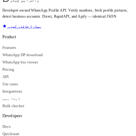
واٹس ایپ چیکر
Developer-owned WhatsApp Profile API. Verify numbers, fetch profile pictures,
detect business accounts. Direct, RapidAPI, and Apify — identical JSON.
ہمارا جائزہ لیں۔
Product
Features
WhatsApp DP download
WhatsApp bio viewer
Pricing
API
Use cases
Integrations
ڈیٹا بیس
Bulk checker
Developers
Docs
Quickstart