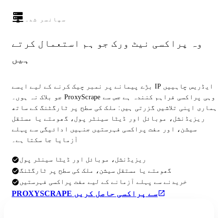
سپانسر شدہ
وہ پراکسی نیٹ ورک جو ہم استعمال کرتے
ہیں
بڑے پیمانے پر نمبر چیک کرنے کے لیے ایسے IP ایڈریس چاہییں
جو بلاک نہ ہوں۔ ProxyScrape وہی پراکسی فراہم کنندہ ہے جس سے
ہماری اپنی تلاشیں گزرتی ہیں: ملک کی سطح پر ٹارگٹنگ کے ساتھ
ریزیڈنشل، موبائل اور ڈیٹا سینٹر پول، گھومتے یا مستقل
سیشن، اور مفت پراکسی فہرستیں جنہیں ادائیگی سے پہلے
آزمایا جا سکتا ہے۔
ریزیڈنشل، موبائل اور ڈیٹا سینٹر پول
گھومتے یا مستقل سیشن، ملک کی سطح پر ٹارگٹنگ
خریدنے سے پہلے آزمانے کے لیے مفت پراکسی فہرستیں
PROXYSCRAPE سے پراکسی حاصل کریں