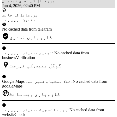
پروفائل کی آخری تبدیلی
Jun 4, 2026, 02:40 PM
پروفائل کی حالت
متعین نہیں ہے۔
No cached data from telegram
کاروباری تصدیق
تصدیق دستیاب نہیں ہے۔: No cached data from
businessVerification
گوگل میپس کی فہرست
Google Maps تلاش دستیاب نہیں ہے۔: No cached data from
googleMaps
کاروباری ویب سائٹ
ویب سائٹ چیک دستیاب نہیں ہے۔: No cached data from
websiteCheck