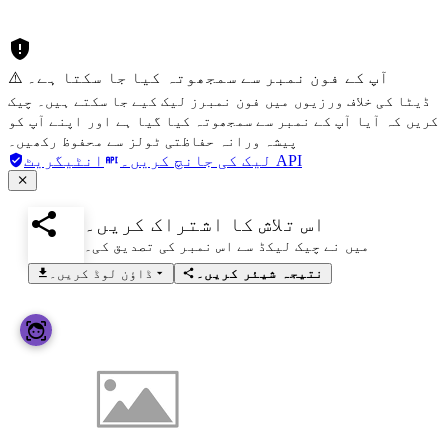
⚠️ آپ کے فون نمبر سے سمجھوتہ کیا جا سکتا ہے۔
ڈیٹا کی خلاف ورزیوں میں فون نمبرز لیک کیے جا سکتے ہیں۔ چیک
کریں کہ آیا آپ کے نمبر سے سمجھوتہ کیا گیا ہے اور اپنے آپ کو
پیشہ ورانہ حفاظتی ٹولز سے محفوظ رکھیں۔
انٹیگریٹ API
لیک کی جانچ کریں۔
اس تلاش کا اشتراک کریں۔
میں نے چیک لیکڈ سے اس نمبر کی تصدیق کی۔
نتیجہ شیئر کریں۔
ڈاؤن لوڈ کریں۔