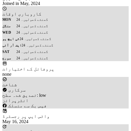
Joined in May, 2024
کاروباری اوقات
24 گھنٹے کھولیں۔
MON
24 گھنٹے کھولیں۔
منگل
24 گھنٹے کھولیں۔
WED
24 گھنٹے کھولیں۔
ٹی ایچ یو
24 گھنٹے کھولیں۔
ایف آر آئی
24 گھنٹے کھولیں۔
SAT
24 گھنٹے کھولیں۔
سورج
پروفائل کے اختیارات
none
شناخت
سرکاری
تصدیق شدہ سطح: low
انٹرپرائز
فیس بک سے منسلک
واٹس ایپ پر رجسٹرڈ
May 16, 2024