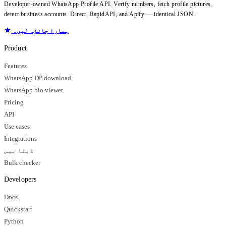
Developer-owned WhatsApp Profile API. Verify numbers, fetch profile pictures,
detect business accounts. Direct, RapidAPI, and Apify — identical JSON.
ہمارا جائزہ لیں۔
Product
Features
WhatsApp DP download
WhatsApp bio viewer
Pricing
API
Use cases
Integrations
ڈیٹا بیس
Bulk checker
Developers
Docs
Quickstart
Python