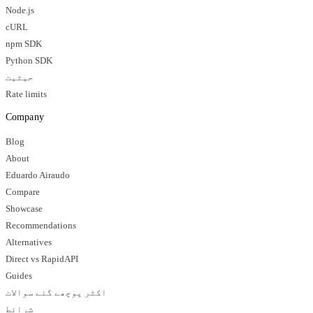
Node.js
cURL
npm SDK
Python SDK
حیثیت
Rate limits
Company
Blog
About
Eduardo Airaudo
Compare
Showcase
Recommendations
Alternatives
Direct vs RapidAPI
Guides
اکثر پوچھے گئے سوالات
شرائط