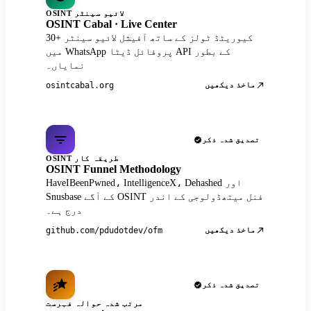
OSINT لائیو سینٹر
OSINT Cabal · Live Center
30+ کیوریٹڈ ٹولز کے ساتھ آفیشل لائیو سینٹر
میں WhatsApp پروفائل ڈیٹا API کے بطور
نمایاں۔
ماخذ دیکھیں
osintcabal.org
تصدیق شدہ ذکر
OSINT طریقہ کار
OSINT Funnel Methodology
HaveIBeenPwned، IntelligenceX، Dehashed اور
Snusbase کے آگے OSINT فنل میتھڈولوجی کے اندر
درج ہے۔
ماخذ دیکھیں
github.com/pdudotdev/ofm
تصدیق شدہ ذکر
مرتب شدہ حوالہ فہرست