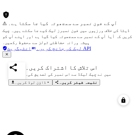
⚠️ آپ کے فون نمبر سے سمجھوتہ کیا جا سکتا ہے۔
ڈیٹا کی خلاف ورزیوں میں فون نمبرز لیک کیے جا سکتے ہیں۔ چیک
کریں کہ آیا آپ کے نمبر سے سمجھوتہ کیا گیا ہے اور اپنے آپ کو
پیشہ ورانہ حفاظتی ٹولز سے محفوظ رکھیں۔
انٹیگریٹ API
لیک کی جانچ کریں۔
اس تلاش کا اشتراک کریں۔
میں نے چیک لیکڈ سے اس نمبر کی تصدیق کی۔
نتیجہ شیئر کریں۔
ڈاؤن لوڈ کریں۔