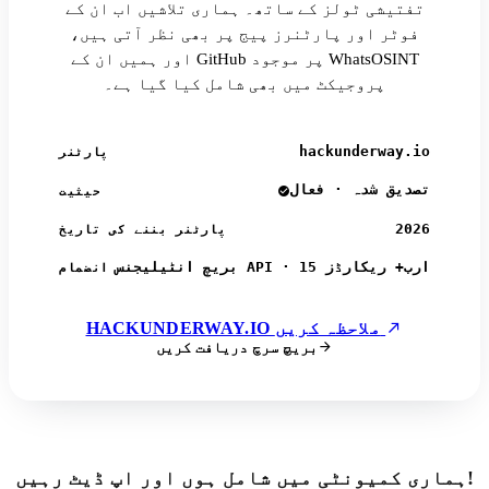
تفتیشی ٹولز کے ساتھ۔ ہماری تلاشیں اب ان کے
فوٹر اور پارٹنرز پیج پر بھی نظر آتی ہیں،
اور ہمیں ان کے GitHub پر موجود WhatsOSINT
پروجیکٹ میں بھی شامل کیا گیا ہے۔
hackunderway.io
پارٹنر
تصدیق شدہ · فعال
حیثیت
2026
پارٹنر بننے کی تاریخ
بریچ انٹیلیجنس API · 15 ارب+ ریکارڈز
انضمام
HACKUNDERWAY.IO ملاحظہ کریں
بریچ سرچ دریافت کریں
ہماری کمیونٹی میں شامل ہوں اور اپ ڈیٹ رہیں!