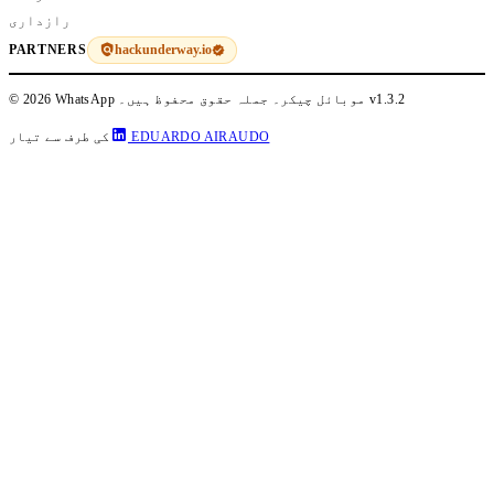
رازداری
hackunderway.io
PARTNERS
v1.3.2
© 2026 WhatsApp موبائل چیکر۔ جملہ حقوق محفوظ ہیں۔
EDUARDO AIRAUDO
کی طرف سے تیار