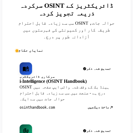
سرکردہ OSINT ڈائریکٹریز کے
ذریعہ تجویز کردہ
سب سے زیادہ قابل احترام OSINT حوالہ جات،
طریقہ کار اور کمیونٹی کی فہرستوں میں
آزادانہ طور پر درج۔
نمایاں حکام
تصدیق شدہ ذکر
سرکاری ڈائریکٹری
i-Intelligence (OSINT Handbook)
OSINT ہینڈ بک کے وقف شدہ واٹس ایپ صفحہ میں
درج ہے - صنعت میں سب سے زیادہ قابل احترام
حوالہ جات میں سے ایک۔
ماخذ دیکھیں
osinthandbook.com
تصدیق شدہ ذکر