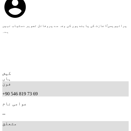
پرائیویسی/اجازت کی پابندیوں کی وجہ سے پروفائل تصویر دستیاب نہیں
ہے۔
کیش
ہاں
فون
+90 546 819 73 69
عوامی نام
--
متعلق