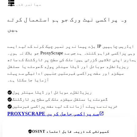
سپانسر شدہ
وہ پراکسی نیٹ ورک جو ہم استعمال کرتے
ہیں
بڑے پیمانے پر نمبر چیک کرنے کے لیے ایسے IP ایڈریس چاہییں
جو بلاک نہ ہوں۔ ProxyScrape وہی پراکسی فراہم کنندہ ہے جس سے
ہماری اپنی تلاشیں گزرتی ہیں: ملک کی سطح پر ٹارگٹنگ کے ساتھ
ریزیڈنشل، موبائل اور ڈیٹا سینٹر پول، گھومتے یا مستقل
سیشن، اور مفت پراکسی فہرستیں جنہیں ادائیگی سے پہلے
آزمایا جا سکتا ہے۔
ریزیڈنشل، موبائل اور ڈیٹا سینٹر پول
گھومتے یا مستقل سیشن، ملک کی سطح پر ٹارگٹنگ
خریدنے سے پہلے آزمانے کے لیے مفت پراکسی فہرستیں
PROXYSCRAPE سے پراکسی حاصل کریں
OSINT کمیونٹی کے ذریعہ قابل اعتماد