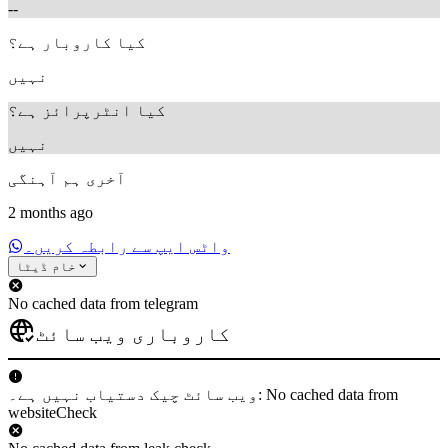
--
کیا کاروبار ہے؟
نہیں
کیا انٹرپرائز ہے؟
نہیں
آخری ہم آہنگی
2 months ago
واٹس ایپ سے رابطہ کریں۔
خام ڈیٹا
No cached data from telegram
کاروباری ویب سائٹ
ویب سائٹ چیک دستیاب نہیں ہے۔: No cached data from
websiteCheck