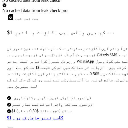
No cached data from leak check
No cached data from leak check pro
سپانسر شدہ
$1 سے کم میں واٹس ایپ اکاؤنٹ بنائیں
نیا واٹس ایپ اکاؤنٹ رجسٹر کرنے کے لیے ایک نئے فون نمبر کی
ضرورت ہے؟ آپ کو فزیکل سم کی ضرورت نہیں ہے۔ GrizzlySMS ایسے
ورچوئل نمبرز کرائے پر لیتا ہے جو WhatsApp تصدیقی کوڈ وصول
کرتے ہیں — زیادہ تر ممالک میں اس کی قیمت $1 سے کم ہے، اور
کچھ ممالک میں $0.50 سے کم ہے۔ فالتو واٹس ایپ اکاؤنٹ بنانے،
وٹس کی جانچ کرنے، یا آٹومیشن کے لیے نمبروں کو گرم کرنے کے
لیے بہترین ہے۔
فی نمبر ادائیگی کریں - کوئی رکنیت نہیں۔
درجنوں ممالک، واٹس ایپ کے لیے تیار نمبر
$1 سے کم (کچھ ممالک $0.50 سے کم)
$1 سے نمبر حاصل کریں۔