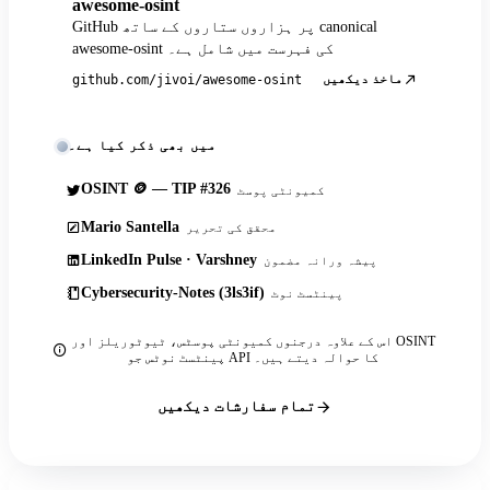
awesome-osint
GitHub پر ہزاروں ستاروں کے ساتھ canonical
awesome-osint کی فہرست میں شامل ہے۔
ماخذ دیکھیں
github.com/jivoi/awesome-osint
میں بھی ذکر کیا ہے۔
OSINT 🪙 — TIP #326
کمیونٹی پوسٹ
Mario Santella
محقق کی تحریر
LinkedIn Pulse · Varshney
پیشہ ورانہ مضمون
Cybersecurity-Notes (3ls3if)
پینٹسٹ نوٹ
اس کے علاوہ درجنوں کمیونٹی پوسٹس، ٹیوٹوریلز اور OSINT
پینٹسٹ نوٹس جو API کا حوالہ دیتے ہیں۔
تمام سفارشات دیکھیں