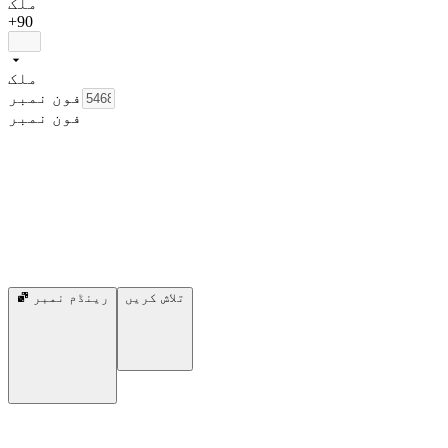
ملک
+90
ملک
فون نمبر
فون نمبر
تلاش کریں
رینڈم نمبر