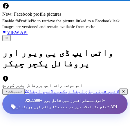
New: Facebook profile pictures
Enable fbProfilePic to retrieve the picture linked to a Facebook leak.
Images are versioned and remain available from cache.
VIEW API
واٹس ایپ ڈی پی ویور اور
پروفائل پکچر چیکر
اہم نوٹس: واٹس ایپ پروفائل پکچر کوریج
لائیو شیڈو بان ڈیٹا دیکھیں
لائیو ڈیٹا
تفصیلات
•
2,500+ خوش سبسکرائبرز میں شامل ہوں!
تمام متبادلات میں سب سے سستا واٹس ایپ پروفائل API۔