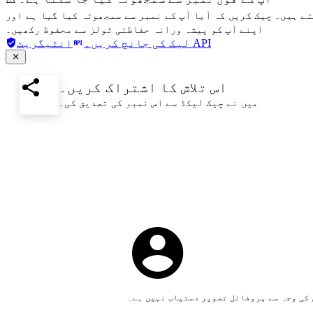
تے ہیں۔ چیک کریں کہ آیا آپ کے نمبر سے سمجھوتہ کیا گیا ہے اور
اپنے آپ کو پیشہ ورانہ حفاظتی ٹولز سے محفوظ رکھیں۔
انٹیگریٹ API
لیک کی جانچ کریں۔
اس تلاش کا اشتراک کریں۔
میں نے چیک لیکڈ سے اس نمبر کی تصدیق کی۔
کی وجہ سے پروفائل تصویر دستیاب نہیں ہے۔