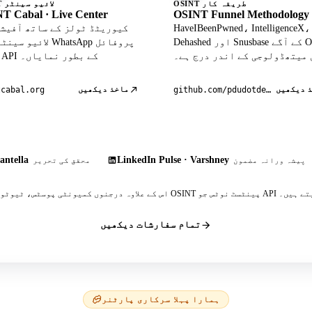
OSINT طریقہ کار
OSINT لائیو سینٹر
T Cabal · Live Center
OSINT Funnel Methodology
HaveIBeenPwned، IntelligenceX،
Dehashed اور Snusbase کے آگے OSINT
لائیو سینٹر میں atsApp
 میتھڈولوجی کے اندر درج ہے۔
ڈیٹا API کے بطور نمایاں۔
 دیکھیں
ماخذ دیکھیں
tcabal.org
github.com/pdudotdev/ofm
antella
LinkedIn Pulse · Varshney
پیشہ ورانہ مضمون
محقق کی تحریر
 پینٹسٹ نوٹس جو API کا حوالہ دیتے ہیں۔
تمام سفارشات دیکھیں
ہمارا پہلا سرکاری پارٹنر