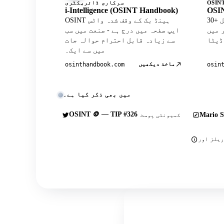
سرکاری ڈائریکٹری
i-Intelligence (OSINT Handbook)
OSIN
30+ کیوریٹڈ ٹولز کے ساتھ آفیشل
OSINT ہینڈ بک کے وقف شدہ واٹس
Wh پروفائل
ایپ صفحہ میں درج ہے - صنعت میں سب
سے زیادہ قابل احترام حوالہ جات
میں سے ایک۔
ماخذ دیکھیں
osinthandbook.com
osin
میں بھی ذکر کیا ہے۔
OSINT 🪙 — TIP #326
Mario S
کمیونٹی پوسٹ