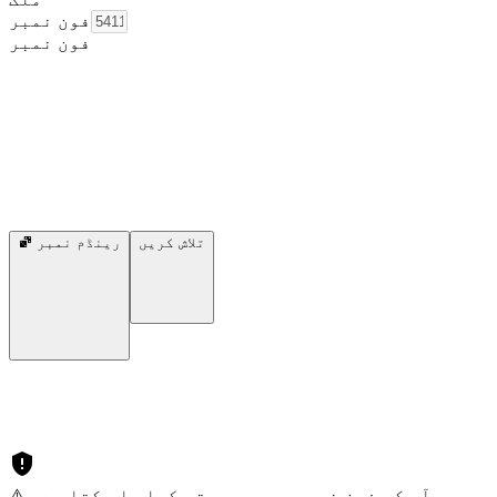
فون نمبر
فون نمبر
تلاش کریں
رینڈم نمبر
⚠️ آپ کے فون نمبر سے سمجھوتہ کیا جا سکتا ہے۔