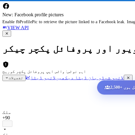
New: Facebook profile pictures
Enable fbProfilePic to retrieve the picture linked to a Facebook leak. Ima
VIEW API
ویور اور پروفائل پکچر چیکر
اہم نوٹس: واٹس ایپ پروفائل پکچر کوریج
لائیو شیڈو بان ڈیٹا دیکھیں
لائیو ڈیٹا
تفصیلات
ملک
+90
ملک