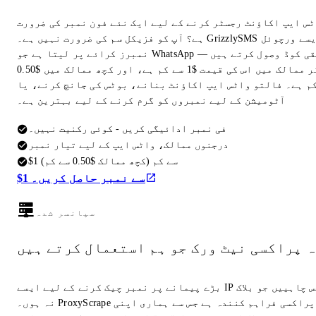
ٹس ایپ اکاؤنٹ رجسٹر کرنے کے لیے ایک نئے فون نمبر کی ضرورت
ہے؟ آپ کو فزیکل سم کی ضرورت نہیں ہے۔ GrizzlySMS ایسے ورچوئل
نمبرز کرائے پر لیتا ہے جو WhatsApp تصدیقی کوڈ وصول کرتے ہیں —
زیادہ تر ممالک میں اس کی قیمت $1 سے کم ہے، اور کچھ ممالک میں $0.50
م ہے۔ فالتو واٹس ایپ اکاؤنٹ بنانے، بوٹس کی جانچ کرنے، یا
آٹومیشن کے لیے نمبروں کو گرم کرنے کے لیے بہترین ہے۔
فی نمبر ادائیگی کریں - کوئی رکنیت نہیں۔
درجنوں ممالک، واٹس ایپ کے لیے تیار نمبر
$1 سے کم (کچھ ممالک $0.50 سے کم)
$1 سے نمبر حاصل کریں۔
سپانسر شدہ
ہ پراکسی نیٹ ورک جو ہم استعمال کرتے ہیں
بڑے پیمانے پر نمبر چیک کرنے کے لیے ایسے IP ایڈریس چاہییں جو بلاک
نہ ہوں۔ ProxyScrape وہی پراکسی فراہم کنندہ ہے جس سے ہماری اپنی