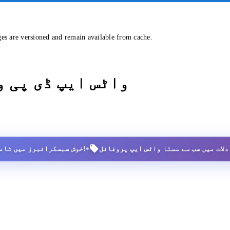
ges are versioned and remain available from cache.
واٹس ایپ ڈی پی 
•
2,500+ خوش سبسکرائبرز میں شامل ہوں!