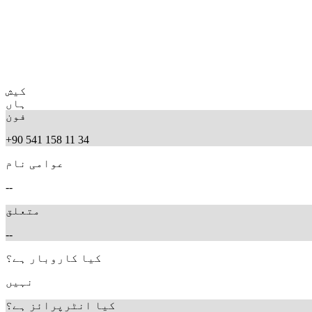
کیش
ہاں
فون
+90 541 158 11 34
عوامی نام
--
متعلق
--
کیا کاروبار ہے؟
نہیں
کیا انٹرپرائز ہے؟