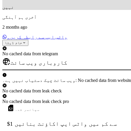
نہیں
آخری ہم آہنگی
2 months ago
واٹس ایپ سے رابطہ کریں۔
خام ڈیٹا
No cached data from telegram
کاروباری ویب سائٹ
 دستیاب نہیں ہے۔: No cached data from websiteCheck
No cached data from leak check
No cached data from leak check pro
سپانسر شدہ
$1 سے کم میں واٹس ایپ اکاؤنٹ بنائیں