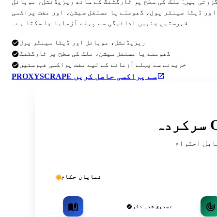
گزرتی ہیں: ملک کی سطح پر ٹارگٹنگ کے ساتھ ریزیڈنشل، موبائل
اور ڈیٹا سینٹر پول، گھومتے یا مستقل سیشن، اور مفت پراکسی
فہرستیں جنہیں ادائیگی سے پہلے آزمایا جا سکتا ہے۔
ریزیڈنشل، موبائل اور ڈیٹا سینٹر پول
گھومتے یا مستقل سیشن، ملک کی سطح پر ٹارگٹنگ
خریدنے سے پہلے آزمانے کے لیے مفت پراکسی فہرستیں
PROXYSCRAPE سے پراکسی حاصل کریں
ریقہ کار اور کمیونٹی کی فہرستوں میں
نمایاں حکام
تصدیق شدہ ذکر