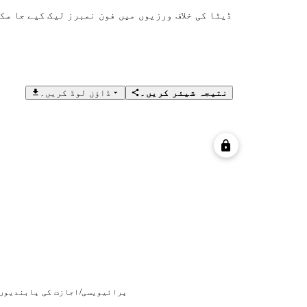
ڈیٹا کی خلاف ورزیوں میں فون نمبرز لیک کیے جا سک
نتیجہ شیئر کریں۔
ڈاؤن لوڈ کریں۔
پرائیویسی/اجازت کی پابندیوں 