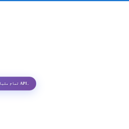
تمام متبادلات میں سب سے سستا واٹس ایپ پروفائل API۔