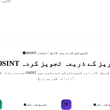
تلاشیں 
OSINT کمیونٹی کے ذریعہ قابل اعتماد
 ڈائریکٹریز کے ذریعہ تجویز کردہ
سب سے زیادہ قابل احترام OSINT حوالہ جات، ط
آزادانہ طور پر درج۔
 شدہ ذکر
تصدیق شدہ ذکر