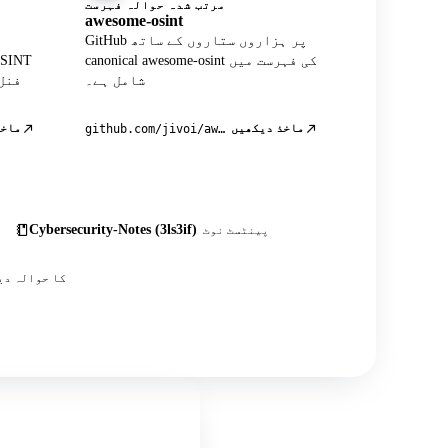
مرتب شدہ حوالہ فہرست
awesome-osint
GitHub پر ہزاروں ستاروں کے ساتھ
canonical awesome-osint کی فہرست میں
شامل ہے۔
فنل
ماخذ دیکھیں
ماخذ
github.com/jivoi/awesome-osint
Cybersecurity-Notes (3ls3if)
پینٹسٹ نوٹ
اس کے علاوہ درجنوں کمیونٹی پوسٹس، ٹیوٹوریلز اور OSINT