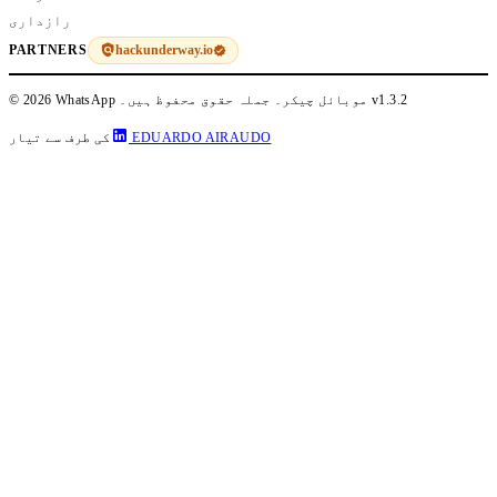
رازداری
hackunderway.io
PARTNERS
v1.3.2
© 2026 WhatsApp موبائل چیکر۔ جملہ حقوق محفوظ ہیں۔
EDUARDO AIRAUDO
کی طرف سے تیار