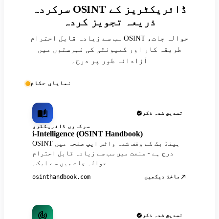
سرکردہ OSINT ڈائریکٹریز کے
ذریعہ تجویز کردہ
سب سے زیادہ قابل احترام OSINT حوالہ جات،
طریقہ کار اور کمیونٹی کی فہرستوں میں
آزادانہ طور پر درج۔
نمایاں حکام
تصدیق شدہ ذکر
سرکاری ڈائریکٹری
i-Intelligence (OSINT Handbook)
OSINT ہینڈ بک کے وقف شدہ واٹس ایپ صفحہ میں
درج ہے - صنعت میں سب سے زیادہ قابل احترام
حوالہ جات میں سے ایک۔
ماخذ دیکھیں
osinthandbook.com
تصدیق شدہ ذکر