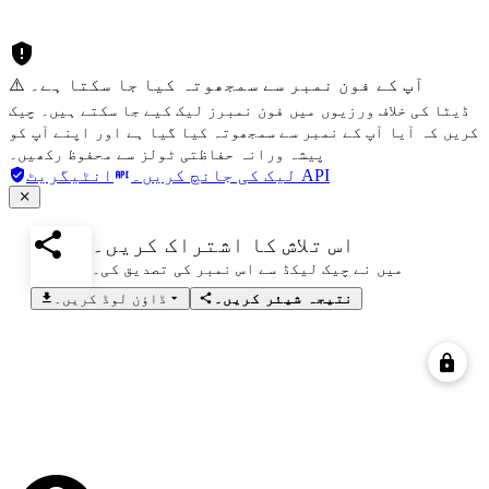
⚠️ آپ کے فون نمبر سے سمجھوتہ کیا جا سکتا ہے۔
ڈیٹا کی خلاف ورزیوں میں فون نمبرز لیک کیے جا سکتے ہیں۔ چیک
کریں کہ آیا آپ کے نمبر سے سمجھوتہ کیا گیا ہے اور اپنے آپ کو
پیشہ ورانہ حفاظتی ٹولز سے محفوظ رکھیں۔
انٹیگریٹ API
لیک کی جانچ کریں۔
اس تلاش کا اشتراک کریں۔
میں نے چیک لیکڈ سے اس نمبر کی تصدیق کی۔
نتیجہ شیئر کریں۔
ڈاؤن لوڈ کریں۔