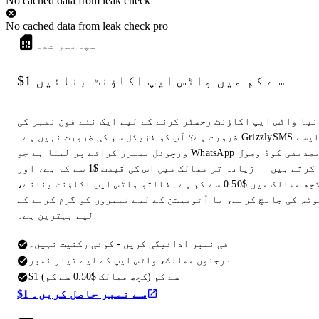
No cached data from leak check
No cached data from leak check pro
سپانسر شدہ
$1 سے کم میں واٹس ایپ اکاؤنٹ بنائیں
نیا واٹس ایپ اکاؤنٹ رجسٹر کرنے کے لیے ایک نئے فون نمبر کی
ضرورت ہے؟ آپ کو فزیکل سم کی ضرورت نہیں ہے۔ GrizzlySMS ایسے
ورچوئل نمبرز کرائے پر لیتا ہے جو WhatsApp تصدیقی کوڈ وصول
کرتے ہیں — زیادہ تر ممالک میں اس کی قیمت $1 سے کم ہے، اور
کچھ ممالک میں $0.50 سے کم ہے۔ فالتو واٹس ایپ اکاؤنٹ بنانے،
وٹس کی جانچ کرنے، یا آٹومیشن کے لیے نمبروں کو گرم کرنے کے
لیے بہترین ہے۔
فی نمبر ادائیگی کریں - کوئی رکنیت نہیں۔
درجنوں ممالک، واٹس ایپ کے لیے تیار نمبر
$1 سے کم (کچھ ممالک $0.50 سے کم)
$1 سے نمبر حاصل کریں۔