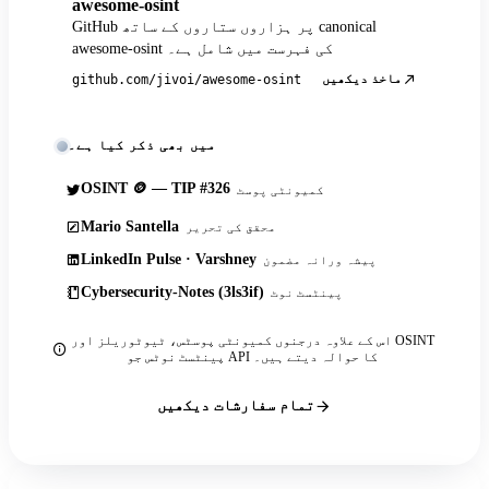
awesome-osint
GitHub پر ہزاروں ستاروں کے ساتھ canonical
awesome-osint کی فہرست میں شامل ہے۔
ماخذ دیکھیں
github.com/jivoi/awesome-osint
میں بھی ذکر کیا ہے۔
OSINT 🪙 — TIP #326
کمیونٹی پوسٹ
Mario Santella
محقق کی تحریر
LinkedIn Pulse · Varshney
پیشہ ورانہ مضمون
Cybersecurity-Notes (3ls3if)
پینٹسٹ نوٹ
اس کے علاوہ درجنوں کمیونٹی پوسٹس، ٹیوٹوریلز اور OSINT
پینٹسٹ نوٹس جو API کا حوالہ دیتے ہیں۔
تمام سفارشات دیکھیں