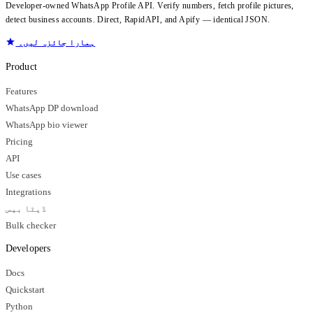
Developer-owned WhatsApp Profile API. Verify numbers, fetch profile pictures,
detect business accounts. Direct, RapidAPI, and Apify — identical JSON.
ہمارا جائزہ لیں۔
Product
Features
WhatsApp DP download
WhatsApp bio viewer
Pricing
API
Use cases
Integrations
ڈیٹا بیس
Bulk checker
Developers
Docs
Quickstart
Python