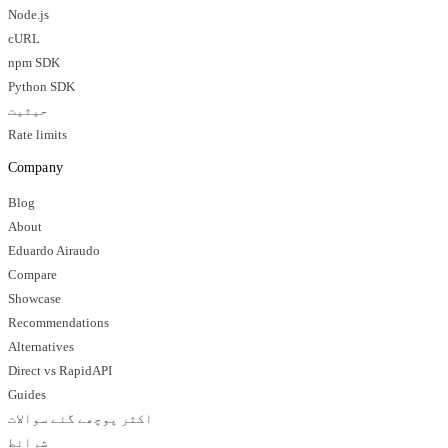
Node.js
cURL
npm SDK
Python SDK
حیثیت
Rate limits
Company
Blog
About
Eduardo Airaudo
Compare
Showcase
Recommendations
Alternatives
Direct vs RapidAPI
Guides
اکثر پوچھے گئے سوالات
شرائط