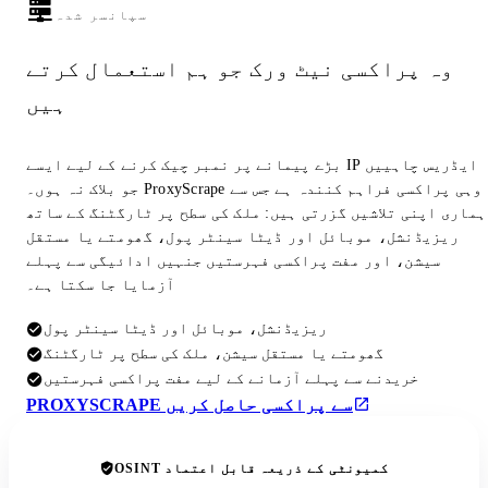
سپانسر شدہ
وہ پراکسی نیٹ ورک جو ہم استعمال کرتے
ہیں
بڑے پیمانے پر نمبر چیک کرنے کے لیے ایسے IP ایڈریس چاہییں
جو بلاک نہ ہوں۔ ProxyScrape وہی پراکسی فراہم کنندہ ہے جس سے
ہماری اپنی تلاشیں گزرتی ہیں: ملک کی سطح پر ٹارگٹنگ کے ساتھ
ریزیڈنشل، موبائل اور ڈیٹا سینٹر پول، گھومتے یا مستقل
سیشن، اور مفت پراکسی فہرستیں جنہیں ادائیگی سے پہلے
آزمایا جا سکتا ہے۔
ریزیڈنشل، موبائل اور ڈیٹا سینٹر پول
گھومتے یا مستقل سیشن، ملک کی سطح پر ٹارگٹنگ
خریدنے سے پہلے آزمانے کے لیے مفت پراکسی فہرستیں
PROXYSCRAPE سے پراکسی حاصل کریں
OSINT کمیونٹی کے ذریعہ قابل اعتماد