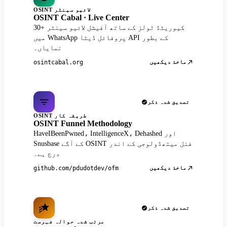
OSINT لائیو سینٹر
OSINT Cabal · Live Center
30+ کیوریٹڈ ٹولز کے ساتھ آفیشل لائیو سینٹر
میں WhatsApp پروفائل ڈیٹا API کے بطور
نمایاں۔
ماخذ دیکھیں
osintcabal.org
تصدیق شدہ ذکر
OSINT طریقہ کار
OSINT Funnel Methodology
HaveIBeenPwned، IntelligenceX، Dehashed اور
Snusbase کے آگے OSINT فنل میتھڈولوجی کے اندر
درج ہے۔
ماخذ دیکھیں
github.com/pdudotdev/ofm
تصدیق شدہ ذکر
مرتب شدہ حوالہ فہرست