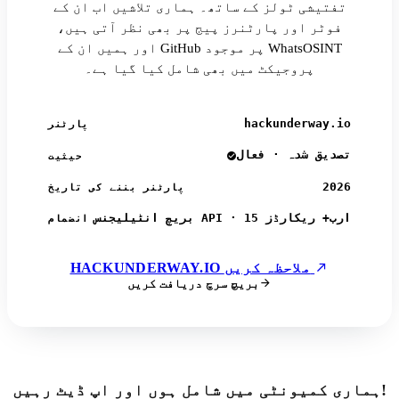
تفتیشی ٹولز کے ساتھ۔ ہماری تلاشیں اب ان کے
فوٹر اور پارٹنرز پیج پر بھی نظر آتی ہیں،
اور ہمیں ان کے GitHub پر موجود WhatsOSINT
پروجیکٹ میں بھی شامل کیا گیا ہے۔
hackunderway.io
پارٹنر
تصدیق شدہ · فعال
حیثیت
2026
پارٹنر بننے کی تاریخ
بریچ انٹیلیجنس API · 15 ارب+ ریکارڈز
انضمام
HACKUNDERWAY.IO ملاحظہ کریں
بریچ سرچ دریافت کریں
ہماری کمیونٹی میں شامل ہوں اور اپ ڈیٹ رہیں!