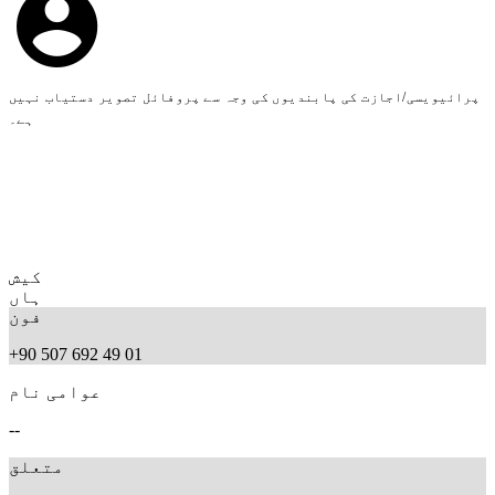
پرائیویسی/اجازت کی پابندیوں کی وجہ سے پروفائل تصویر دستیاب نہیں
ہے۔
کیش
ہاں
فون
+90 507 692 49 01
عوامی نام
--
متعلق