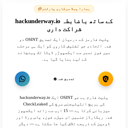
ہمارا پہلا سرکاری پارٹنر
hackunderway.io کے ساتھ باضابطہ
شراکت داری
دو OSINT پلیٹ فارمز کے درمیان ایک تصدیق
شدہ اتحاد، جو تفتیش کاروں کو ایک ہی مرحلے
میں فون نمبر سے ایکسپوژر ڈیٹا تک پہنچانے
کے لیے بنایا گیا ہے۔
تصدیق شدہ
hackunderway.io ایک OSINT پلیٹ فارم ہے جو
CheckLeaked کی بریچ انٹیلیجنس سرچ کی
میزبانی کرتا ہے — 15 ارب سے زائد ایکسپوز
شدہ ریکارڈز جنہیں ای میل، فون، پاس ورڈ اور
ڈومین کے ذریعے تلاش کیا جا سکتا ہے — دیگر