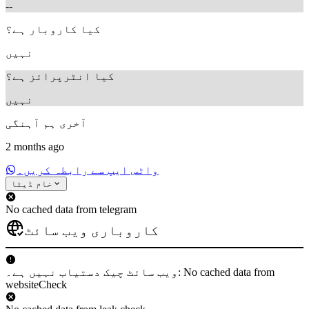
--
کیا کاروبار ہے؟
نہیں
کیا انٹرپرائز ہے؟
نہیں
آخری ہم آہنگی
2 months ago
واٹس ایپ سے رابطہ کریں۔
خام ڈیٹا
No cached data from telegram
کاروباری ویب سائٹ
ویب سائٹ چیک دستیاب نہیں ہے۔: No cached data from
websiteCheck