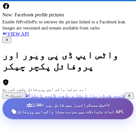
New: Facebook profile pictures
Enable fbProfilePic to retrieve the picture linked to a Facebook leak.
Images are versioned and remain available from cache.
VIEW API
واٹس ایپ ڈی پی ویور اور
پروفائل پکچر چیکر
اہم نوٹس: واٹس ایپ پروفائل پکچر کوریج
لائیو شیڈو بان ڈیٹا دیکھیں
لائیو ڈیٹا
تفصیلات
•
2,500+ خوش سبسکرائبرز میں شامل ہوں!
تمام متبادلات میں سب سے سستا واٹس ایپ پروفائل API۔