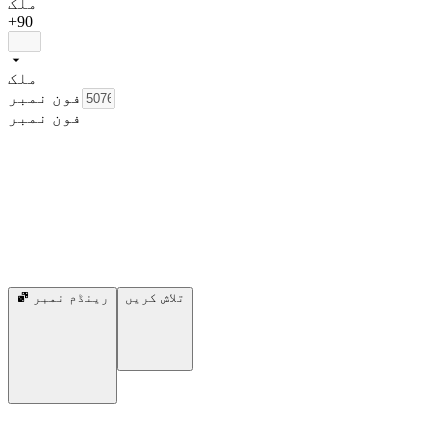
ملک
+90
ملک
فون نمبر
فون نمبر
تلاش کریں
رینڈم نمبر