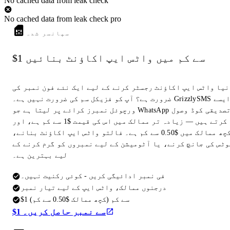
No cached data from leak check
No cached data from leak check pro
سپانسر شدہ
$1 سے کم میں واٹس ایپ اکاؤنٹ بنائیں
نیا واٹس ایپ اکاؤنٹ رجسٹر کرنے کے لیے ایک نئے فون نمبر کی
ضرورت ہے؟ آپ کو فزیکل سم کی ضرورت نہیں ہے۔ GrizzlySMS ایسے
ورچوئل نمبرز کرائے پر لیتا ہے جو WhatsApp تصدیقی کوڈ وصول
کرتے ہیں — زیادہ تر ممالک میں اس کی قیمت $1 سے کم ہے، اور
کچھ ممالک میں $0.50 سے کم ہے۔ فالتو واٹس ایپ اکاؤنٹ بنانے،
وٹس کی جانچ کرنے، یا آٹومیشن کے لیے نمبروں کو گرم کرنے کے
لیے بہترین ہے۔
فی نمبر ادائیگی کریں - کوئی رکنیت نہیں۔
درجنوں ممالک، واٹس ایپ کے لیے تیار نمبر
$1 سے کم (کچھ ممالک $0.50 سے کم)
$1 سے نمبر حاصل کریں۔