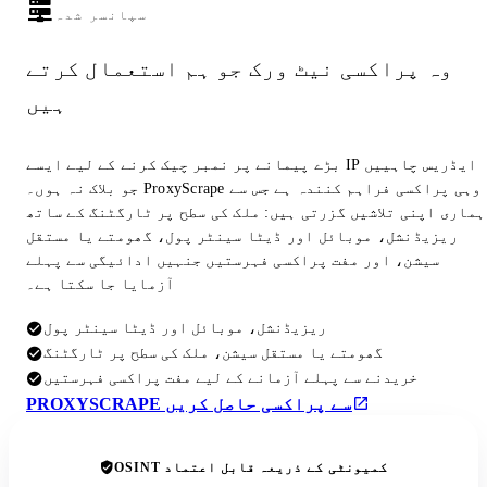
سپانسر شدہ
وہ پراکسی نیٹ ورک جو ہم استعمال کرتے
ہیں
بڑے پیمانے پر نمبر چیک کرنے کے لیے ایسے IP ایڈریس چاہییں
جو بلاک نہ ہوں۔ ProxyScrape وہی پراکسی فراہم کنندہ ہے جس سے
ہماری اپنی تلاشیں گزرتی ہیں: ملک کی سطح پر ٹارگٹنگ کے ساتھ
ریزیڈنشل، موبائل اور ڈیٹا سینٹر پول، گھومتے یا مستقل
سیشن، اور مفت پراکسی فہرستیں جنہیں ادائیگی سے پہلے
آزمایا جا سکتا ہے۔
ریزیڈنشل، موبائل اور ڈیٹا سینٹر پول
گھومتے یا مستقل سیشن، ملک کی سطح پر ٹارگٹنگ
خریدنے سے پہلے آزمانے کے لیے مفت پراکسی فہرستیں
PROXYSCRAPE سے پراکسی حاصل کریں
OSINT کمیونٹی کے ذریعہ قابل اعتماد