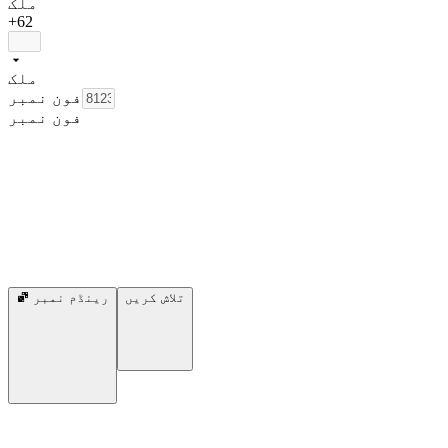
ملک
+62
ملک
فون نمبر
فون نمبر
تلاش کریں
رینڈم نمبر