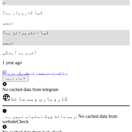
--
کیا کاروبار ہے؟
نہیں
کیا انٹرپرائز ہے؟
نہیں
آخری ہم آہنگی
1 year ago
واٹس ایپ سے رابطہ کریں۔
خام ڈیٹا
No cached data from telegram
کاروباری ویب سائٹ
ویب سائٹ چیک دستیاب نہیں ہے۔: No cached data from
websiteCheck