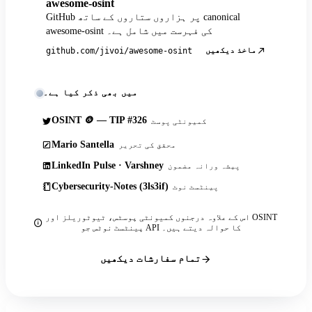
awesome-osint
GitHub پر ہزاروں ستاروں کے ساتھ canonical
awesome-osint کی فہرست میں شامل ہے۔
ماخذ دیکھیں
github.com/jivoi/awesome-osint
میں بھی ذکر کیا ہے۔
OSINT 🪙 — TIP #326
کمیونٹی پوسٹ
Mario Santella
محقق کی تحریر
LinkedIn Pulse · Varshney
پیشہ ورانہ مضمون
Cybersecurity-Notes (3ls3if)
پینٹسٹ نوٹ
اس کے علاوہ درجنوں کمیونٹی پوسٹس، ٹیوٹوریلز اور OSINT
پینٹسٹ نوٹس جو API کا حوالہ دیتے ہیں۔
تمام سفارشات دیکھیں