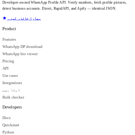
Developer-owned WhatsApp Profile API. Verify numbers, fetch profile pictures,
detect business accounts. Direct, RapidAPI, and Apify — identical JSON.
ہمارا جائزہ لیں۔
Product
Features
WhatsApp DP download
WhatsApp bio viewer
Pricing
API
Use cases
Integrations
ڈیٹا بیس
Bulk checker
Developers
Docs
Quickstart
Python