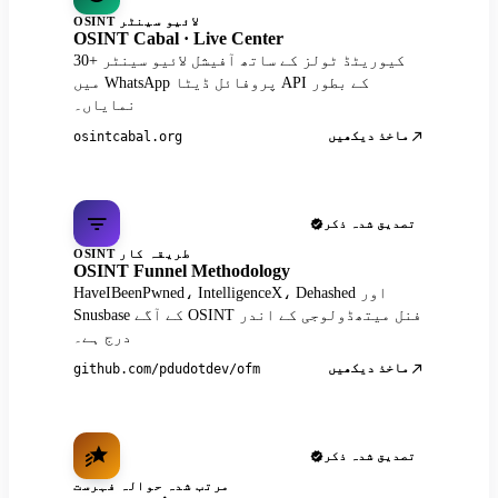
OSINT لائیو سینٹر
OSINT Cabal · Live Center
30+ کیوریٹڈ ٹولز کے ساتھ آفیشل لائیو سینٹر
میں WhatsApp پروفائل ڈیٹا API کے بطور
نمایاں۔
ماخذ دیکھیں
osintcabal.org
تصدیق شدہ ذکر
OSINT طریقہ کار
OSINT Funnel Methodology
HaveIBeenPwned، IntelligenceX، Dehashed اور
Snusbase کے آگے OSINT فنل میتھڈولوجی کے اندر
درج ہے۔
ماخذ دیکھیں
github.com/pdudotdev/ofm
تصدیق شدہ ذکر
مرتب شدہ حوالہ فہرست