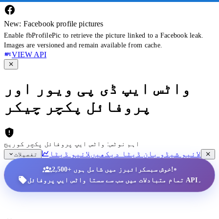
New: Facebook profile pictures
Enable fbProfilePic to retrieve the picture linked to a Facebook leak.
Images are versioned and remain available from cache.
VIEW API
واٹس ایپ ڈی پی ویور اور
پروفائل پکچر چیکر
اہم نوٹس: واٹس ایپ پروفائل پکچر کوریج
لائیو شیڈو بان ڈیٹا دیکھیں
لائیو ڈیٹا
تفصیلات
•
2,500+ خوش سبسکرائبرز میں شامل ہوں!
تمام متبادلات میں سب سے سستا واٹس ایپ پروفائل API۔