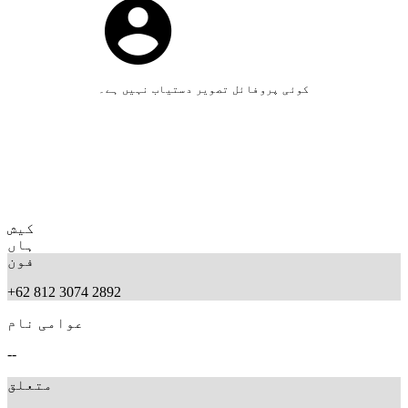
کوئی پروفائل تصویر دستیاب نہیں ہے۔
کیش
ہاں
فون
+62 812 3074 2892
عوامی نام
--
متعلق