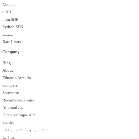
Node.js
cURL
npm SDK
Python SDK
حیثیت
Rate limits
Company
Blog
About
Eduardo Airaudo
Compare
Showcase
Recommendations
Alternatives
Direct vs RapidAPI
Guides
اکثر پوچھے گئے سوالات
شرائط