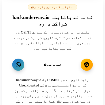
ہمارا پہلا سرکاری پارٹنر
hackunderway.io کے ساتھ باضابطہ
شراکت داری
دو OSINT پلیٹ فارمز کے درمیان ایک تصدیق
شدہ اتحاد، جو تفتیش کاروں کو ایک ہی مرحلے
میں فون نمبر سے ایکسپوژر ڈیٹا تک پہنچانے
کے لیے بنایا گیا ہے۔
تصدیق شدہ
hackunderway.io ایک OSINT پلیٹ فارم ہے جو
CheckLeaked کی بریچ انٹیلیجنس سرچ کی
میزبانی کرتا ہے — 15 ارب سے زائد ایکسپوز
شدہ ریکارڈز جنہیں ای میل، فون، پاس ورڈ اور
ڈومین کے ذریعے تلاش کیا جا سکتا ہے — دیگر