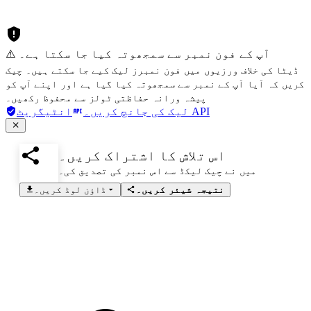
⚠️ آپ کے فون نمبر سے سمجھوتہ کیا جا سکتا ہے۔
ڈیٹا کی خلاف ورزیوں میں فون نمبرز لیک کیے جا سکتے ہیں۔ چیک
کریں کہ آیا آپ کے نمبر سے سمجھوتہ کیا گیا ہے اور اپنے آپ کو
پیشہ ورانہ حفاظتی ٹولز سے محفوظ رکھیں۔
انٹیگریٹ API
لیک کی جانچ کریں۔
اس تلاش کا اشتراک کریں۔
میں نے چیک لیکڈ سے اس نمبر کی تصدیق کی۔
نتیجہ شیئر کریں۔
ڈاؤن لوڈ کریں۔