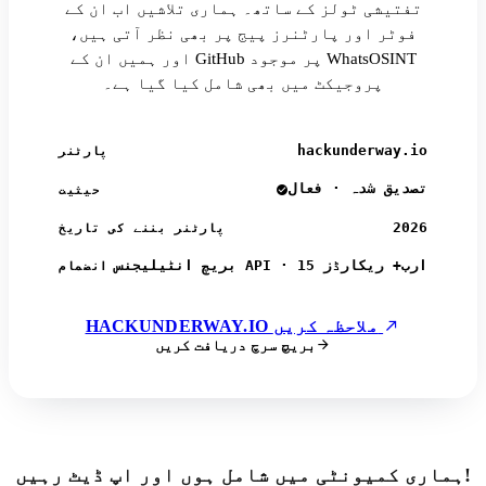
تفتیشی ٹولز کے ساتھ۔ ہماری تلاشیں اب ان کے
فوٹر اور پارٹنرز پیج پر بھی نظر آتی ہیں،
اور ہمیں ان کے GitHub پر موجود WhatsOSINT
پروجیکٹ میں بھی شامل کیا گیا ہے۔
hackunderway.io
پارٹنر
تصدیق شدہ · فعال
حیثیت
2026
پارٹنر بننے کی تاریخ
بریچ انٹیلیجنس API · 15 ارب+ ریکارڈز
انضمام
HACKUNDERWAY.IO ملاحظہ کریں
بریچ سرچ دریافت کریں
ہماری کمیونٹی میں شامل ہوں اور اپ ڈیٹ رہیں!