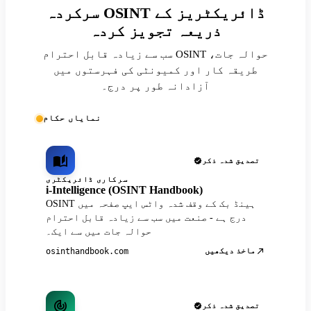
سرکردہ OSINT ڈائریکٹریز کے
ذریعہ تجویز کردہ
سب سے زیادہ قابل احترام OSINT حوالہ جات،
طریقہ کار اور کمیونٹی کی فہرستوں میں
آزادانہ طور پر درج۔
نمایاں حکام
تصدیق شدہ ذکر
سرکاری ڈائریکٹری
i-Intelligence (OSINT Handbook)
OSINT ہینڈ بک کے وقف شدہ واٹس ایپ صفحہ میں
درج ہے - صنعت میں سب سے زیادہ قابل احترام
حوالہ جات میں سے ایک۔
ماخذ دیکھیں
osinthandbook.com
تصدیق شدہ ذکر