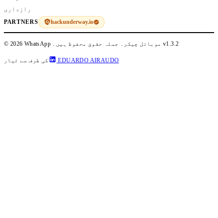
رازداری
hackunderway.io
PARTNERS
v1.3.2
© 2026 WhatsApp موبائل چیکر۔ جملہ حقوق محفوظ ہیں۔
EDUARDO AIRAUDO
کی طرف سے تیار