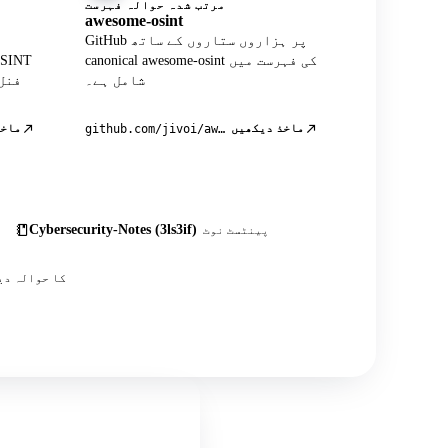
مرتب شدہ حوالہ فہرست
awesome-osint
GitHub پر ہزاروں ستاروں کے ساتھ
canonical awesome-osint کی فہرست میں
شامل ہے۔
فنل
ماخذ دیکھیں
ماخذ
github.com/jivoi/awesome-osint
Cybersecurity-Notes (3ls3if)
پینٹسٹ نوٹ
اس کے علاوہ درجنوں کمیونٹی پوسٹس، ٹیوٹوریلز اور OSINT