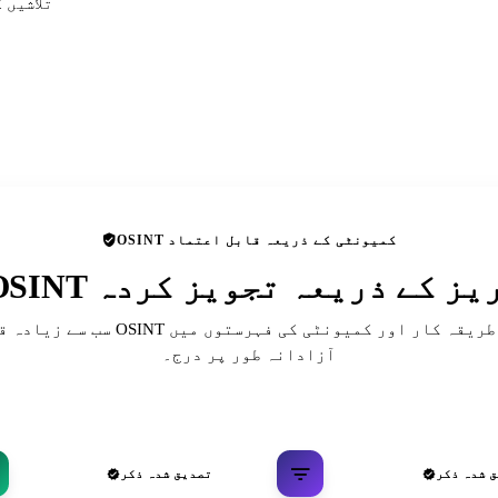
تلاشیں 
OSINT کمیونٹی کے ذریعہ قابل اعتماد
 ڈائریکٹریز کے ذریعہ تجویز کردہ
سب سے زیادہ قابل احترام OSINT حوالہ جات، ط
آزادانہ طور پر درج۔
 شدہ ذکر
تصدیق شدہ ذکر