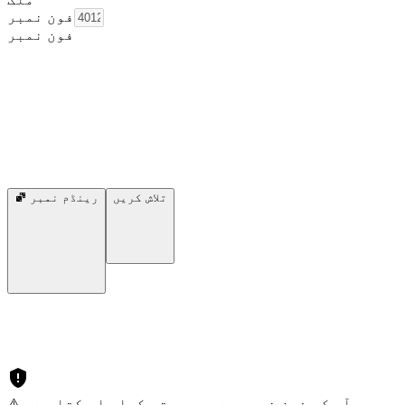
فون نمبر
فون نمبر
تلاش کریں
رینڈم نمبر
⚠️ آپ کے فون نمبر سے سمجھوتہ کیا جا سکتا ہے۔