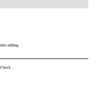
tact adding.
ویب سائٹ چیک