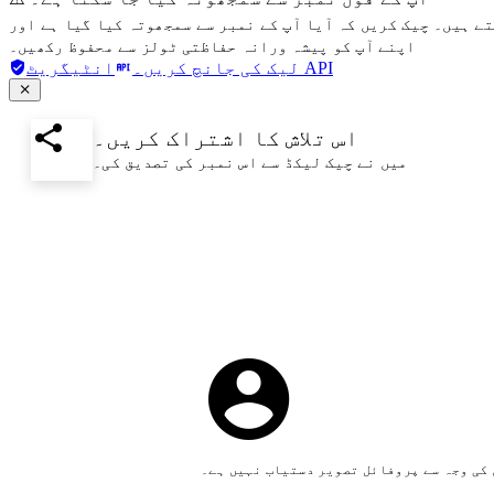
تے ہیں۔ چیک کریں کہ آیا آپ کے نمبر سے سمجھوتہ کیا گیا ہے اور
اپنے آپ کو پیشہ ورانہ حفاظتی ٹولز سے محفوظ رکھیں۔
انٹیگریٹ API
لیک کی جانچ کریں۔
اس تلاش کا اشتراک کریں۔
میں نے چیک لیکڈ سے اس نمبر کی تصدیق کی۔
کی وجہ سے پروفائل تصویر دستیاب نہیں ہے۔