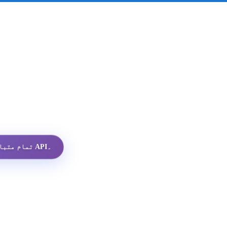
تمام متبادلات میں سب سے سستا واٹس ایپ پروفائل API۔