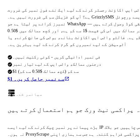
ٹس ایپ اکاؤنٹ رجسٹر کرنے کے لیے ایک نئے فون نمبر کی ضرورت
ہے؟ آپ کو فزیکل سم کی ضرورت نہیں ہے۔ GrizzlySMS ایسے ورچوئل
نمبرز کرائے پر لیتا ہے جو WhatsApp تصدیقی کوڈ وصول کرتے ہیں —
زیادہ تر ممالک میں اس کی قیمت $1 سے کم ہے، اور کچھ ممالک میں $0.50
م ہے۔ فالتو واٹس ایپ اکاؤنٹ بنانے، بوٹس کی جانچ کرنے، یا
آٹومیشن کے لیے نمبروں کو گرم کرنے کے لیے بہترین ہے۔
فی نمبر ادائیگی کریں - کوئی رکنیت نہیں۔
درجنوں ممالک، واٹس ایپ کے لیے تیار نمبر
$1 سے کم (کچھ ممالک $0.50 سے کم)
$1 سے نمبر حاصل کریں۔
سپانسر شدہ
ہ پراکسی نیٹ ورک جو ہم استعمال کرتے ہیں
بڑے پیمانے پر نمبر چیک کرنے کے لیے ایسے IP ایڈریس چاہییں جو بلاک
نہ ہوں۔ ProxyScrape وہی پراکسی فراہم کنندہ ہے جس سے ہماری اپنی