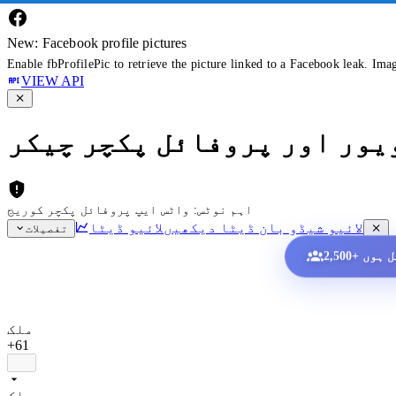
New: Facebook profile pictures
Enable fbProfilePic to retrieve the picture linked to a Facebook leak. Ima
VIEW API
ویور اور پروفائل پکچر چیکر
اہم نوٹس: واٹس ایپ پروفائل پکچر کوریج
لائیو شیڈو بان ڈیٹا دیکھیں
لائیو ڈیٹا
تفصیلات
ملک
+61
ملک