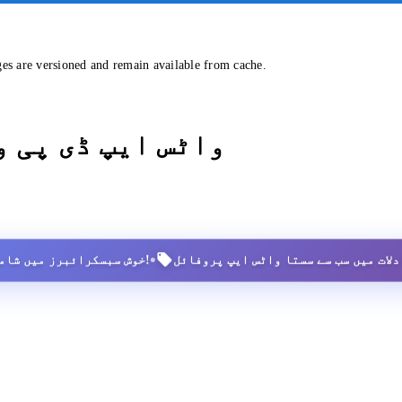
ges are versioned and remain available from cache.
واٹس ایپ ڈی پی 
•
2,500+ خوش سبسکرائبرز میں شامل ہوں!