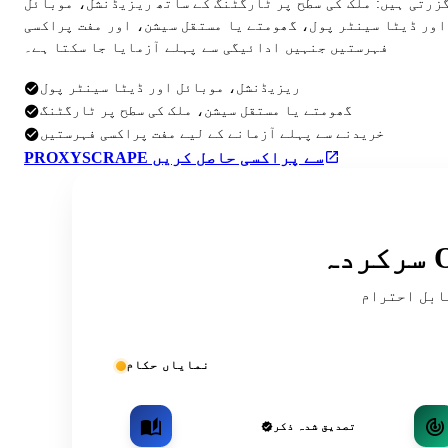
گزرتی ہیں: ملک کی سطح پر ٹارگٹنگ کے ساتھ ریزیڈنشل، موبائل
اور ڈیٹا سینٹر پول، گھومتے یا مستقل سیشن، اور مفت پراکسی
فہرستیں جنہیں ادائیگی سے پہلے آزمایا جا سکتا ہے۔
ریزیڈنشل، موبائل اور ڈیٹا سینٹر پول
گھومتے یا مستقل سیشن، ملک کی سطح پر ٹارگٹنگ
خریدنے سے پہلے آزمانے کے لیے مفت پراکسی فہرستیں
PROXYSCRAPE سے پراکسی حاصل کریں
ریقہ کار اور کمیونٹی کی فہرستوں میں
نمایاں حکام
تصدیق شدہ ذکر