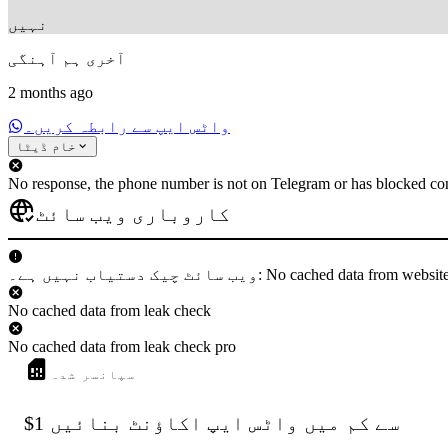
نہیں
آخری ہم آہنگی
2 months ago
واٹس ایپ سے رابطہ کریں۔
خام ڈیٹا
No response, the phone number is not on Telegram or has blocked con
کاروباری ویب سائٹ
 دستیاب نہیں ہے۔: No cached data from websiteCheck
No cached data from leak check
No cached data from leak check pro
سپانسر شدہ
$1 سے کم میں واٹس ایپ اکاؤنٹ بنائیں