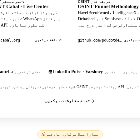
OSINT طریقہ کار
OSINT لائیو سینٹر
T Cabal · Live Center
OSINT Funnel Methodology
HaveIBeenPwned، IntelligenceX،
Dehashed اور Snusbase کے آگے OSINT
لائیو سینٹر میں atsApp
 میتھڈولوجی کے اندر درج ہے۔
ڈیٹا API کے بطور نمایاں۔
 دیکھیں
ماخذ دیکھیں
tcabal.org
github.com/pdudotdev/ofm
antella
LinkedIn Pulse · Varshney
پیشہ ورانہ مضمون
محقق کی تحریر
 پینٹسٹ نوٹس جو API کا حوالہ دیتے ہیں۔
تمام سفارشات دیکھیں
ہمارا پہلا سرکاری پارٹنر