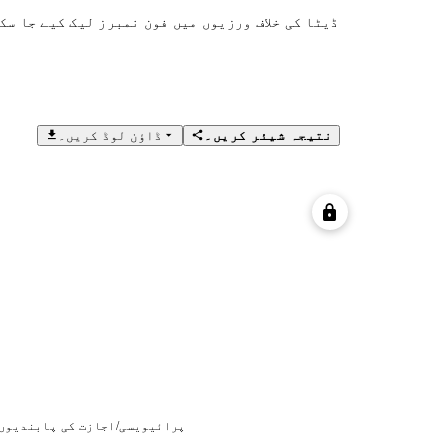
ڈیٹا کی خلاف ورزیوں میں فون نمبرز لیک کیے جا سک
نتیجہ شیئر کریں۔
ڈاؤن لوڈ کریں۔
پرائیویسی/اجازت کی پابندیوں 