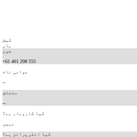
کیش
ہاں
فون
+61 401 298 555
عوامی نام
--
متعلق
--
کیا کاروبار ہے؟
نہیں
کیا انٹرپرائز ہے؟