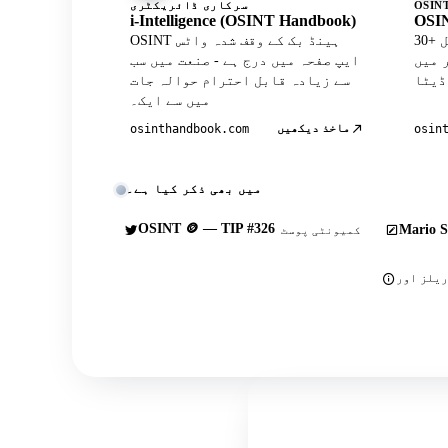
سرکاری ڈائریکٹری
i-Intelligence (OSINT Handbook)
OSIN
30+ کیوریٹڈ ٹولز کے ساتھ آفیشل
OSINT ہینڈ بک کے وقف شدہ واٹس
Wh پروفائل
ایپ صفحہ میں درج ہے - صنعت میں سب
سے زیادہ قابل احترام حوالہ جات
میں سے ایک۔
ماخذ دیکھیں
osinthandbook.com
osin
میں بھی ذکر کیا ہے۔
OSINT 🪙 — TIP #326
Mario S
کمیونٹی پوسٹ