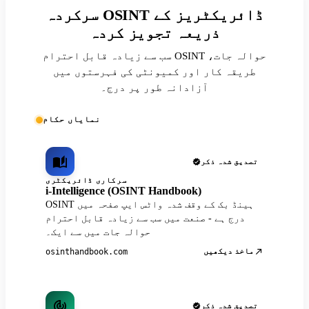
سرکردہ OSINT ڈائریکٹریز کے
ذریعہ تجویز کردہ
سب سے زیادہ قابل احترام OSINT حوالہ جات،
طریقہ کار اور کمیونٹی کی فہرستوں میں
آزادانہ طور پر درج۔
نمایاں حکام
تصدیق شدہ ذکر
سرکاری ڈائریکٹری
i-Intelligence (OSINT Handbook)
OSINT ہینڈ بک کے وقف شدہ واٹس ایپ صفحہ میں
درج ہے - صنعت میں سب سے زیادہ قابل احترام
حوالہ جات میں سے ایک۔
ماخذ دیکھیں
osinthandbook.com
تصدیق شدہ ذکر