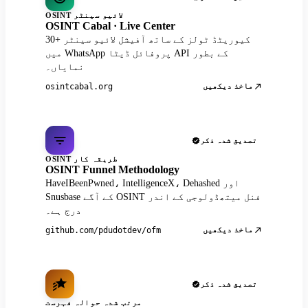
OSINT لائیو سینٹر
OSINT Cabal · Live Center
30+ کیوریٹڈ ٹولز کے ساتھ آفیشل لائیو سینٹر
میں WhatsApp پروفائل ڈیٹا API کے بطور
نمایاں۔
ماخذ دیکھیں
osintcabal.org
تصدیق شدہ ذکر
OSINT طریقہ کار
OSINT Funnel Methodology
HaveIBeenPwned، IntelligenceX، Dehashed اور
Snusbase کے آگے OSINT فنل میتھڈولوجی کے اندر
درج ہے۔
ماخذ دیکھیں
github.com/pdudotdev/ofm
تصدیق شدہ ذکر
مرتب شدہ حوالہ فہرست