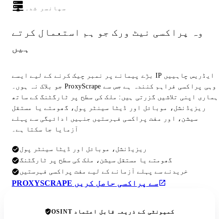
سپانسر شدہ
وہ پراکسی نیٹ ورک جو ہم استعمال کرتے
ہیں
بڑے پیمانے پر نمبر چیک کرنے کے لیے ایسے IP ایڈریس چاہییں
جو بلاک نہ ہوں۔ ProxyScrape وہی پراکسی فراہم کنندہ ہے جس سے
ہماری اپنی تلاشیں گزرتی ہیں: ملک کی سطح پر ٹارگٹنگ کے ساتھ
ریزیڈنشل، موبائل اور ڈیٹا سینٹر پول، گھومتے یا مستقل
سیشن، اور مفت پراکسی فہرستیں جنہیں ادائیگی سے پہلے
آزمایا جا سکتا ہے۔
ریزیڈنشل، موبائل اور ڈیٹا سینٹر پول
گھومتے یا مستقل سیشن، ملک کی سطح پر ٹارگٹنگ
خریدنے سے پہلے آزمانے کے لیے مفت پراکسی فہرستیں
PROXYSCRAPE سے پراکسی حاصل کریں
OSINT کمیونٹی کے ذریعہ قابل اعتماد