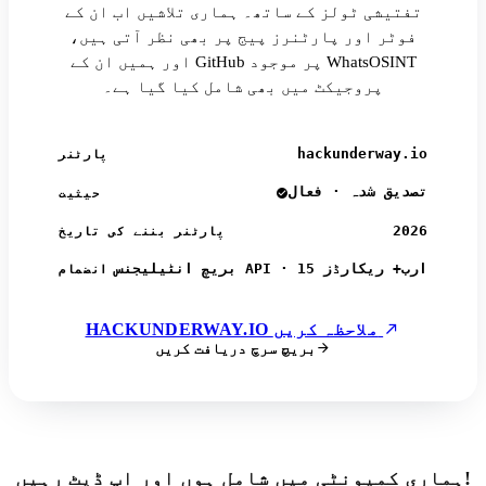
تفتیشی ٹولز کے ساتھ۔ ہماری تلاشیں اب ان کے
فوٹر اور پارٹنرز پیج پر بھی نظر آتی ہیں،
اور ہمیں ان کے GitHub پر موجود WhatsOSINT
پروجیکٹ میں بھی شامل کیا گیا ہے۔
hackunderway.io
پارٹنر
تصدیق شدہ · فعال
حیثیت
2026
پارٹنر بننے کی تاریخ
بریچ انٹیلیجنس API · 15 ارب+ ریکارڈز
انضمام
HACKUNDERWAY.IO ملاحظہ کریں
بریچ سرچ دریافت کریں
ہماری کمیونٹی میں شامل ہوں اور اپ ڈیٹ رہیں!