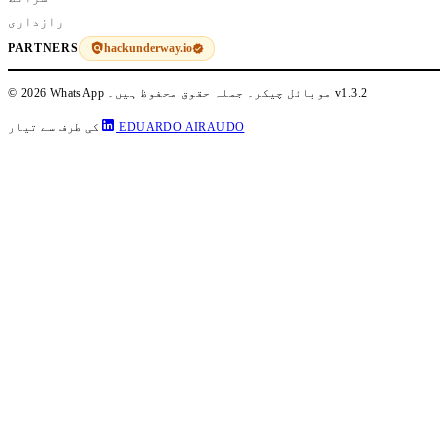
رازداری
hackunderway.io
PARTNERS
v1.3.2
© 2026 WhatsApp موبائل چیکر۔ جملہ حقوق محفوظ ہیں۔
EDUARDO AIRAUDO
کی طرف سے تیار