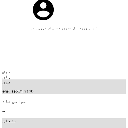
کوئی پروفائل تصویر دستیاب نہیں ہے۔
کیش
ہاں
فون
+56 9 6821 7179
عوامی نام
--
متعلق