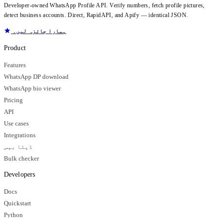
Developer-owned WhatsApp Profile API. Verify numbers, fetch profile pictures,
detect business accounts. Direct, RapidAPI, and Apify — identical JSON.
ہمارا جائزہ لیں۔
Product
Features
WhatsApp DP download
WhatsApp bio viewer
Pricing
API
Use cases
Integrations
ڈیٹا بیس
Bulk checker
Developers
Docs
Quickstart
Python