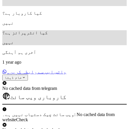
کیا کاروبار ہے؟
نہیں
کیا انٹرپرائز ہے؟
نہیں
آخری ہم آہنگی
1 year ago
واٹس ایپ سے رابطہ کریں۔
خام ڈیٹا
No cached data from telegram
کاروباری ویب سائٹ
ویب سائٹ چیک دستیاب نہیں ہے۔: No cached data from
websiteCheck