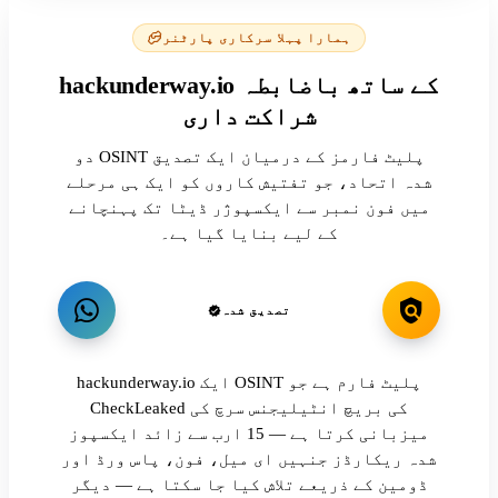
ہمارا پہلا سرکاری پارٹنر
hackunderway.io کے ساتھ باضابطہ
شراکت داری
دو OSINT پلیٹ فارمز کے درمیان ایک تصدیق
شدہ اتحاد، جو تفتیش کاروں کو ایک ہی مرحلے
میں فون نمبر سے ایکسپوژر ڈیٹا تک پہنچانے
کے لیے بنایا گیا ہے۔
تصدیق شدہ
hackunderway.io ایک OSINT پلیٹ فارم ہے جو
CheckLeaked کی بریچ انٹیلیجنس سرچ کی
میزبانی کرتا ہے — 15 ارب سے زائد ایکسپوز
شدہ ریکارڈز جنہیں ای میل، فون، پاس ورڈ اور
ڈومین کے ذریعے تلاش کیا جا سکتا ہے — دیگر