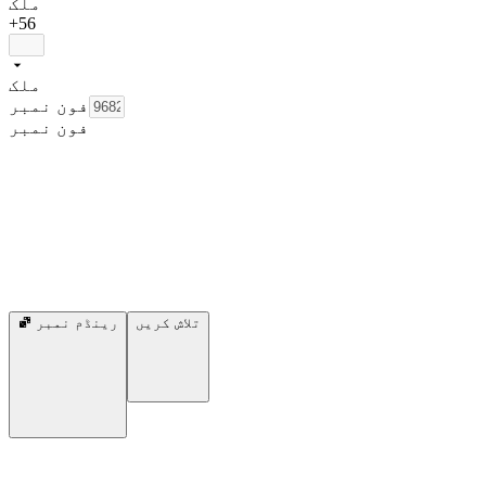
ملک
+56
ملک
فون نمبر
فون نمبر
تلاش کریں
رینڈم نمبر