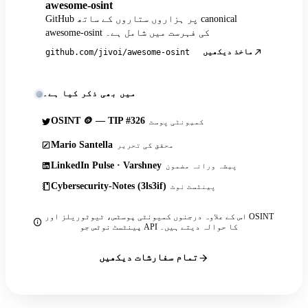
awesome-osint
GitHub پر ہزاروں ستاروں کے ساتھ canonical
awesome-osint کی فہرست میں شامل ہے۔
ماخذ دیکھیں
github.com/jivoi/awesome-osint
میں بھی ذکر کیا ہے۔
OSINT 🪙 — TIP #326
کمیونٹی پوسٹ
Mario Santella
محقق کی تحریر
LinkedIn Pulse · Varshney
پیشہ ورانہ مضمون
Cybersecurity-Notes (3ls3if)
پینٹسٹ نوٹ
اس کے علاوہ درجنوں کمیونٹی پوسٹس، ٹیوٹوریلز اور OSINT
پینٹسٹ نوٹس جو API کا حوالہ دیتے ہیں۔
تمام سفارشات دیکھیں