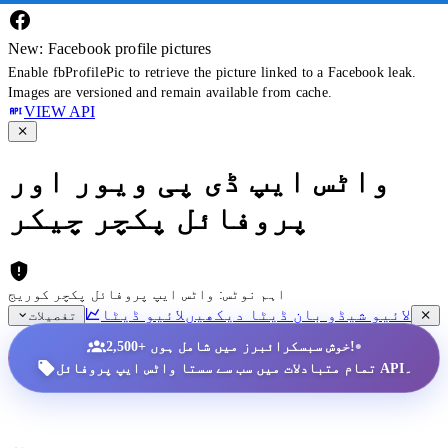
New: Facebook profile pictures
Enable fbProfilePic to retrieve the picture linked to a Facebook leak.
Images are versioned and remain available from cache.
VIEW API
واٹس ایپ ڈی پی ویور اور
پروفائل پکچر چیکر
اہم نوٹس: واٹس ایپ پروفائل پکچر کوریج
لائیو شیڈو بان ڈیٹا دیکھیں
لائیو ڈیٹا
تفصیلات
•
2,500+ خوش سبسکرائبرز میں شامل ہوں!
تمام متبادلات میں سب سے سستا واٹس ایپ پروفائل API۔