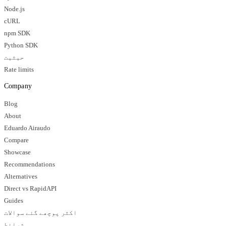
Node.js
cURL
npm SDK
Python SDK
حیثیت
Rate limits
Company
Blog
About
Eduardo Airaudo
Compare
Showcase
Recommendations
Alternatives
Direct vs RapidAPI
Guides
اکثر پوچھے گئے سوالات
شرائط