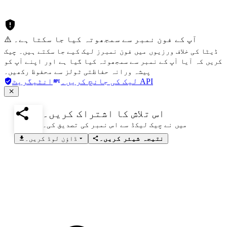
⚠️ آپ کے فون نمبر سے سمجھوتہ کیا جا سکتا ہے۔
ڈیٹا کی خلاف ورزیوں میں فون نمبرز لیک کیے جا سکتے ہیں۔ چیک
کریں کہ آیا آپ کے نمبر سے سمجھوتہ کیا گیا ہے اور اپنے آپ کو
پیشہ ورانہ حفاظتی ٹولز سے محفوظ رکھیں۔
انٹیگریٹ API
لیک کی جانچ کریں۔
اس تلاش کا اشتراک کریں۔
میں نے چیک لیکڈ سے اس نمبر کی تصدیق کی۔
نتیجہ شیئر کریں۔
ڈاؤن لوڈ کریں۔