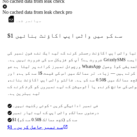
No cached data from leak check
No cached data from leak check pro
سپانسر شدہ
$1 سے کم میں واٹس ایپ اکاؤنٹ بنائیں
نیا واٹس ایپ اکاؤنٹ رجسٹر کرنے کے لیے ایک نئے فون نمبر کی
ضرورت ہے؟ آپ کو فزیکل سم کی ضرورت نہیں ہے۔ GrizzlySMS ایسے
ورچوئل نمبرز کرائے پر لیتا ہے جو WhatsApp تصدیقی کوڈ وصول
کرتے ہیں — زیادہ تر ممالک میں اس کی قیمت $1 سے کم ہے، اور
کچھ ممالک میں $0.50 سے کم ہے۔ فالتو واٹس ایپ اکاؤنٹ بنانے،
وٹس کی جانچ کرنے، یا آٹومیشن کے لیے نمبروں کو گرم کرنے کے
لیے بہترین ہے۔
فی نمبر ادائیگی کریں - کوئی رکنیت نہیں۔
درجنوں ممالک، واٹس ایپ کے لیے تیار نمبر
$1 سے کم (کچھ ممالک $0.50 سے کم)
$1 سے نمبر حاصل کریں۔