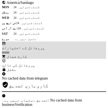
America/Santiago
24 گھنٹے کھولیں۔
MON
24 گھنٹے کھولیں۔
منگل
24 گھنٹے کھولیں۔
WED
24 گھنٹے کھولیں۔
ٹی ایچ یو
24 گھنٹے کھولیں۔
ایف آر آئی
24 گھنٹے کھولیں۔
SAT
متعین نہیں ہے۔
سورج
پروفائل کے اختیارات
none
کارٹ فعال
پروفائل کی حالت
مقفل
No cached data from telegram
کاروباری تصدیق
تصدیق دستیاب نہیں ہے۔: No cached data from
businessVerification