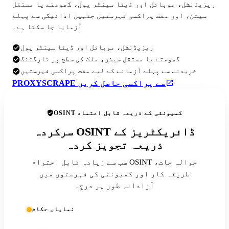
ریزیڈنشل، موبائل اور ڈیٹا سینٹر پول، گھومتے یا مستقل
سیشن، اور مفت پراکسی فہرستیں جنہیں ادائیگی سے پہلے
آزمایا جا سکتا ہے۔
ریزیڈنشل، موبائل اور ڈیٹا سینٹر پول
گھومتے یا مستقل سیشن، ملک کی سطح پر ٹارگٹنگ
خریدنے سے پہلے آزمانے کے لیے مفت پراکسی فہرستیں
PROXYSCRAPE سے پراکسی حاصل کریں
OSINT کمیونٹی کے ذریعہ قابل اعتماد
سرکردہ OSINT ڈائریکٹریز کے
ذریعہ تجویز کردہ
سب سے زیادہ قابل احترام OSINT حوالہ جات،
طریقہ کار اور کمیونٹی کی فہرستوں میں
آزادانہ طور پر درج۔
نمایاں حکام