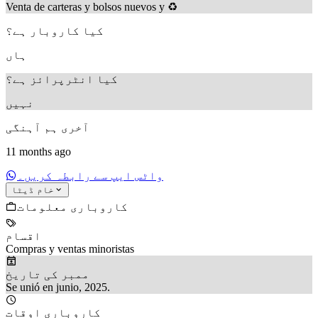
Venta de carteras y bolsos nuevos y ♻️
کیا کاروبار ہے؟
ہاں
کیا انٹرپرائز ہے؟
نہیں
آخری ہم آہنگی
11 months ago
واٹس ایپ سے رابطہ کریں۔
خام ڈیٹا
کاروباری معلومات
اقسام
Compras y ventas minoristas
ممبر کی تاریخ
Se unió en junio, 2025.
کاروباری اوقات