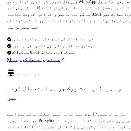
ورچوئل نمبرز کرائے پر لیتا ہے جو WhatsApp تصدیقی کوڈ وصول
کرتے ہیں — زیادہ تر ممالک میں اس کی قیمت $1 سے کم ہے، اور
کچھ ممالک میں $0.50 سے کم ہے۔ فالتو واٹس ایپ اکاؤنٹ بنانے،
وٹس کی جانچ کرنے، یا آٹومیشن کے لیے نمبروں کو گرم کرنے کے
لیے بہترین ہے۔
فی نمبر ادائیگی کریں - کوئی رکنیت نہیں۔
درجنوں ممالک، واٹس ایپ کے لیے تیار نمبر
$1 سے کم (کچھ ممالک $0.50 سے کم)
$1 سے نمبر حاصل کریں۔
سپانسر شدہ
وہ پراکسی نیٹ ورک جو ہم استعمال کرتے
ہیں
بڑے پیمانے پر نمبر چیک کرنے کے لیے ایسے IP ایڈریس چاہییں
جو بلاک نہ ہوں۔ ProxyScrape وہی پراکسی فراہم کنندہ ہے جس سے
ہماری اپنی تلاشیں گزرتی ہیں: ملک کی سطح پر ٹارگٹنگ کے ساتھ