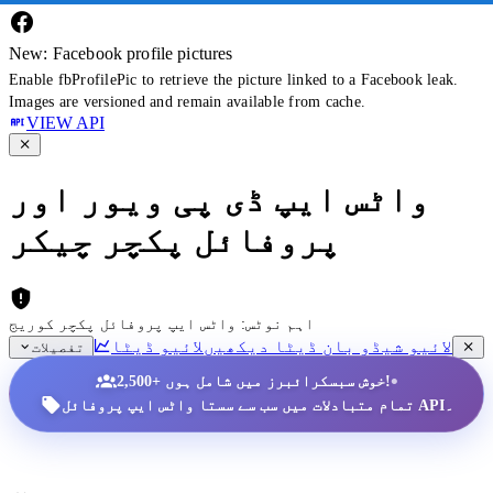
New: Facebook profile pictures
Enable fbProfilePic to retrieve the picture linked to a Facebook leak.
Images are versioned and remain available from cache.
VIEW API
واٹس ایپ ڈی پی ویور اور
پروفائل پکچر چیکر
اہم نوٹس: واٹس ایپ پروفائل پکچر کوریج
لائیو شیڈو بان ڈیٹا دیکھیں
لائیو ڈیٹا
تفصیلات
•
2,500+ خوش سبسکرائبرز میں شامل ہوں!
تمام متبادلات میں سب سے سستا واٹس ایپ پروفائل API۔