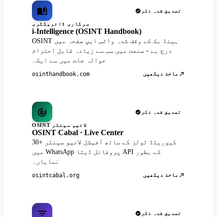
تصدیق شدہ ذکر
سرکاری ڈائریکٹری
i-Intelligence (OSINT Handbook)
OSINT ہینڈ بک کے وقف شدہ واٹس ایپ صفحہ میں
درج ہے - صنعت میں سب سے زیادہ قابل احترام
حوالہ جات میں سے ایک۔
ماخذ دیکھیں
osinthandbook.com
تصدیق شدہ ذکر
OSINT لائیو سینٹر
OSINT Cabal · Live Center
30+ کیوریٹڈ ٹولز کے ساتھ آفیشل لائیو سینٹر
میں WhatsApp پروفائل ڈیٹا API کے بطور
نمایاں۔
ماخذ دیکھیں
osintcabal.org
تصدیق شدہ ذکر