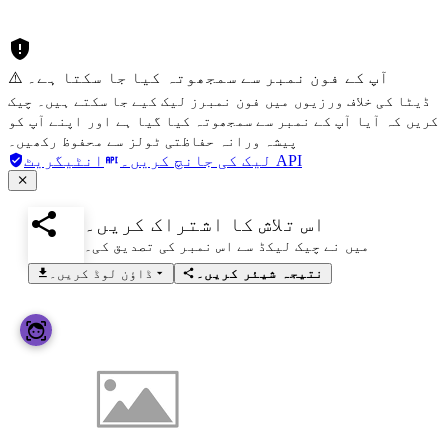
⚠️ آپ کے فون نمبر سے سمجھوتہ کیا جا سکتا ہے۔
ڈیٹا کی خلاف ورزیوں میں فون نمبرز لیک کیے جا سکتے ہیں۔ چیک
کریں کہ آیا آپ کے نمبر سے سمجھوتہ کیا گیا ہے اور اپنے آپ کو
پیشہ ورانہ حفاظتی ٹولز سے محفوظ رکھیں۔
انٹیگریٹ API
لیک کی جانچ کریں۔
اس تلاش کا اشتراک کریں۔
میں نے چیک لیکڈ سے اس نمبر کی تصدیق کی۔
نتیجہ شیئر کریں۔
ڈاؤن لوڈ کریں۔