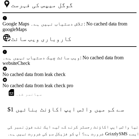
گوگل میپس کی فہرست
Google Maps تلاش دستیاب نہیں ہے۔: No cached data from
googleMaps
کاروباری ویب سائٹ
ویب سائٹ چیک دستیاب نہیں ہے۔: No cached data from
websiteCheck
No cached data from leak check
No cached data from leak check pro
سپانسر شدہ
$1 سے کم میں واٹس ایپ اکاؤنٹ بنائیں
نیا واٹس ایپ اکاؤنٹ رجسٹر کرنے کے لیے ایک نئے فون نمبر کی
ضرورت ہے؟ آپ کو فزیکل سم کی ضرورت نہیں ہے۔ GrizzlySMS ایسے