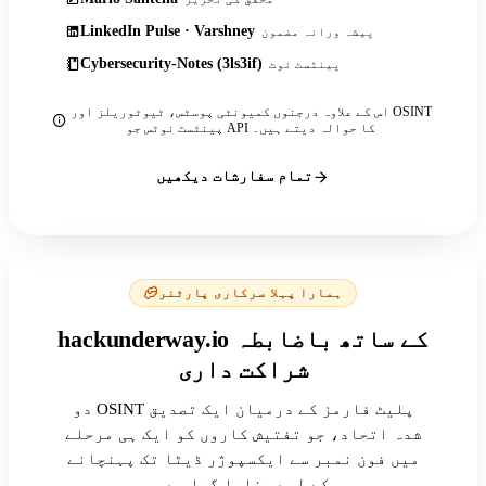
LinkedIn Pulse · Varshney
پیشہ ورانہ مضمون
Cybersecurity-Notes (3ls3if)
پینٹسٹ نوٹ
اس کے علاوہ درجنوں کمیونٹی پوسٹس، ٹیوٹوریلز اور OSINT
پینٹسٹ نوٹس جو API کا حوالہ دیتے ہیں۔
تمام سفارشات دیکھیں
ہمارا پہلا سرکاری پارٹنر
hackunderway.io کے ساتھ باضابطہ
شراکت داری
دو OSINT پلیٹ فارمز کے درمیان ایک تصدیق
شدہ اتحاد، جو تفتیش کاروں کو ایک ہی مرحلے
میں فون نمبر سے ایکسپوژر ڈیٹا تک پہنچانے
کے لیے بنایا گیا ہے۔