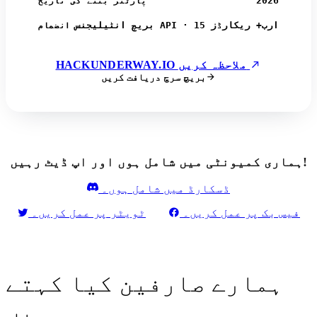
2026
پارٹنر بننے کی تاریخ
بریچ انٹیلیجنس API · 15 ارب+ ریکارڈز
انضمام
HACKUNDERWAY.IO ملاحظہ کریں
بریچ سرچ دریافت کریں
ہماری کمیونٹی میں شامل ہوں اور اپ ڈیٹ رہیں!
ڈسکارڈ میں شامل ہوں۔
فیس بک پر عمل کریں۔
ٹویٹر پر عمل کریں۔
ہمارے صارفین کیا کہتے
ہیں