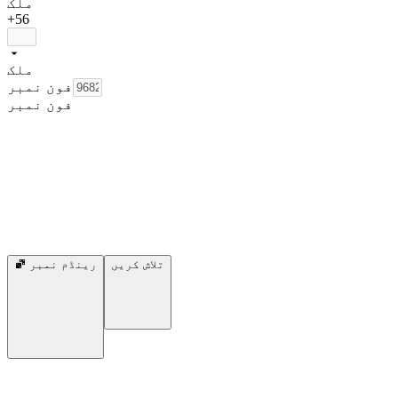
ملک
+56
ملک
فون نمبر
فون نمبر
تلاش کریں
رینڈم نمبر