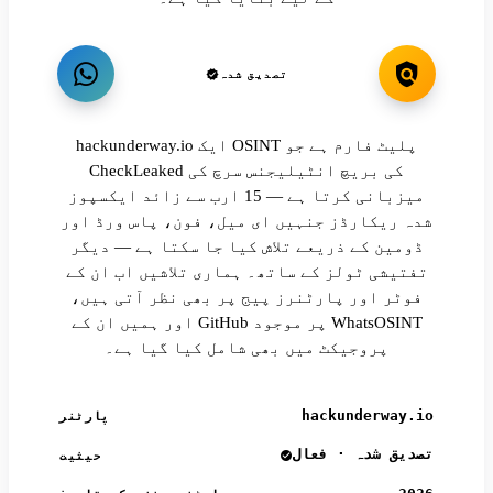
تصدیق شدہ
hackunderway.io ایک OSINT پلیٹ فارم ہے جو
CheckLeaked کی بریچ انٹیلیجنس سرچ کی
میزبانی کرتا ہے — 15 ارب سے زائد ایکسپوز
شدہ ریکارڈز جنہیں ای میل، فون، پاس ورڈ اور
ڈومین کے ذریعے تلاش کیا جا سکتا ہے — دیگر
تفتیشی ٹولز کے ساتھ۔ ہماری تلاشیں اب ان کے
فوٹر اور پارٹنرز پیج پر بھی نظر آتی ہیں،
اور ہمیں ان کے GitHub پر موجود WhatsOSINT
پروجیکٹ میں بھی شامل کیا گیا ہے۔
hackunderway.io
پارٹنر
تصدیق شدہ · فعال
حیثیت