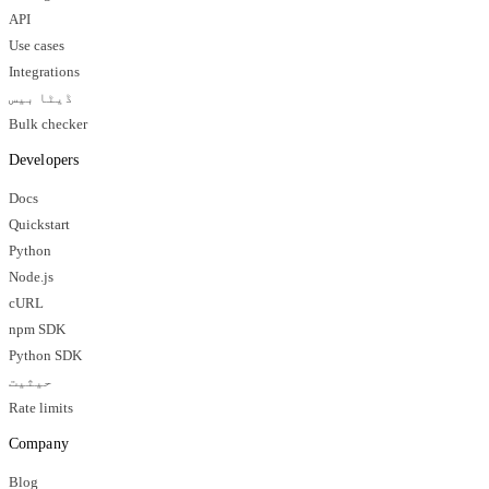
API
Use cases
Integrations
ڈیٹا بیس
Bulk checker
Developers
Docs
Quickstart
Python
Node.js
cURL
npm SDK
Python SDK
حیثیت
Rate limits
Company
Blog