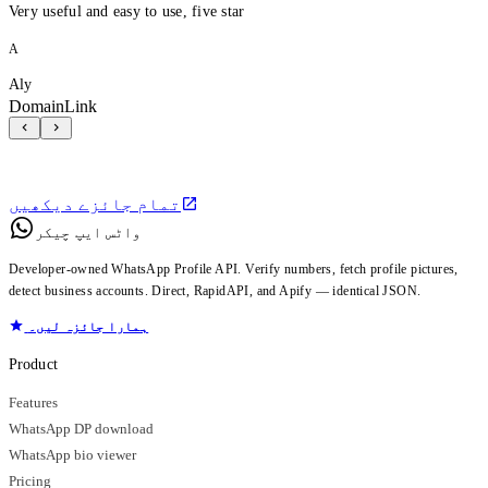
Very useful and easy to use, five star
A
Aly
DomainLink
تمام جائزے دیکھیں
واٹس ایپ چیکر
Developer-owned WhatsApp Profile API. Verify numbers, fetch profile pictures,
detect business accounts. Direct, RapidAPI, and Apify — identical JSON.
ہمارا جائزہ لیں۔
Product
Features
WhatsApp DP download
WhatsApp bio viewer
Pricing