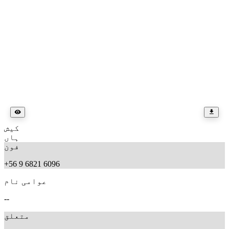
کیش
ہاں
فون
+56 9 6821 6096
عوامی نام
--
متعلق