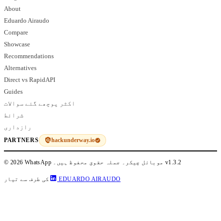
About
Eduardo Airaudo
Compare
Showcase
Recommendations
Alternatives
Direct vs RapidAPI
Guides
اکثر پوچھے گئے سوالات
شرائط
رازداری
hackunderway.io
PARTNERS
v1.3.2
© 2026 WhatsApp موبائل چیکر۔ جملہ حقوق محفوظ ہیں۔
EDUARDO AIRAUDO
کی طرف سے تیار