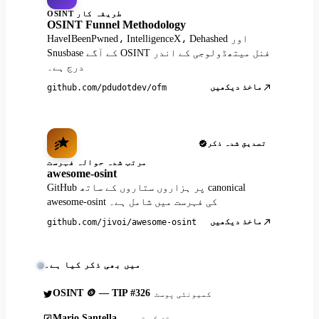
OSINT طریقہ کار
OSINT Funnel Methodology
HaveIBeenPwned، IntelligenceX، Dehashed اور
Snusbase کے آگے OSINT فنل میتھڈولوجی کے اندر
درج ہے۔
ماخذ دیکھیں
github.com/pdudotdev/ofm
تصدیق شدہ ذکر
مرتب شدہ حوالہ فہرست
awesome-osint
GitHub پر ہزاروں ستاروں کے ساتھ canonical
awesome-osint کی فہرست میں شامل ہے۔
ماخذ دیکھیں
github.com/jivoi/awesome-osint
میں بھی ذکر کیا ہے۔
OSINT 🪙 — TIP #326
کمیونٹی پوسٹ
Mario Santella
محقق کی تحریر