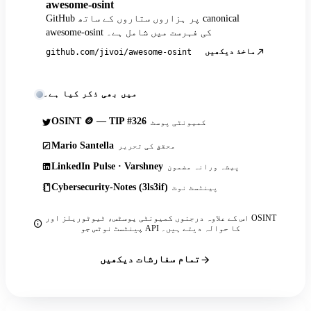
awesome-osint
GitHub پر ہزاروں ستاروں کے ساتھ canonical
awesome-osint کی فہرست میں شامل ہے۔
ماخذ دیکھیں
github.com/jivoi/awesome-osint
میں بھی ذکر کیا ہے۔
OSINT 🪙 — TIP #326
کمیونٹی پوسٹ
Mario Santella
محقق کی تحریر
LinkedIn Pulse · Varshney
پیشہ ورانہ مضمون
Cybersecurity-Notes (3ls3if)
پینٹسٹ نوٹ
اس کے علاوہ درجنوں کمیونٹی پوسٹس، ٹیوٹوریلز اور OSINT
پینٹسٹ نوٹس جو API کا حوالہ دیتے ہیں۔
تمام سفارشات دیکھیں