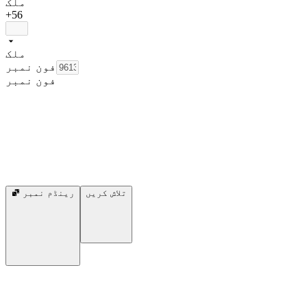
ملک
+56
ملک
فون نمبر
فون نمبر
تلاش کریں
رینڈم نمبر