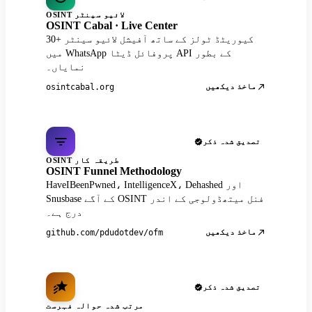
OSINT لائیو سینٹر
OSINT Cabal · Live Center
30+ کیوریٹڈ ٹولز کے ساتھ آفیشل لائیو سینٹر
میں WhatsApp پروفائل ڈیٹا API کے بطور
نمایاں۔
ماخذ دیکھیں
osintcabal.org
تصدیق شدہ ذکر
OSINT طریقہ کار
OSINT Funnel Methodology
HaveIBeenPwned، IntelligenceX، Dehashed اور
Snusbase کے آگے OSINT فنل میتھڈولوجی کے اندر
درج ہے۔
ماخذ دیکھیں
github.com/pdudotdev/ofm
تصدیق شدہ ذکر
مرتب شدہ حوالہ فہرست