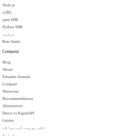
Node.js
cURL
npm SDK
Python SDK
حیثیت
Rate limits
Company
Blog
About
Eduardo Airaudo
Compare
Showcase
Recommendations
Alternatives
Direct vs RapidAPI
Guides
اکثر پوچھے گئے سوالات
شرائط