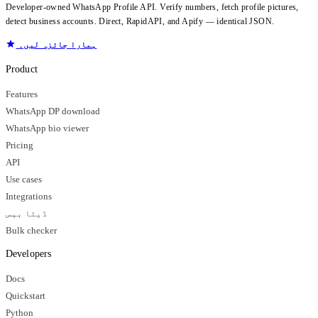
Developer-owned WhatsApp Profile API. Verify numbers, fetch profile pictures,
detect business accounts. Direct, RapidAPI, and Apify — identical JSON.
ہمارا جائزہ لیں۔
Product
Features
WhatsApp DP download
WhatsApp bio viewer
Pricing
API
Use cases
Integrations
ڈیٹا بیس
Bulk checker
Developers
Docs
Quickstart
Python