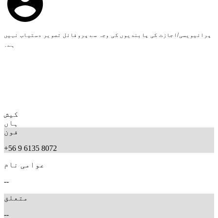
پرائیویسی/اجازت کی پابندیوں کی وجہ سے پروفائل تصویر دستیاب نہیں
ہے۔
کیش
ہاں
فون
+56 9 6135 8072
عوامی نام
--
متعلق
--