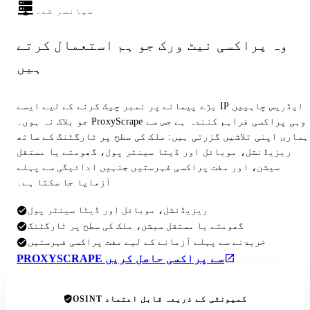
سپانسر شدہ
وہ پراکسی نیٹ ورک جو ہم استعمال کرتے
ہیں
بڑے پیمانے پر نمبر چیک کرنے کے لیے ایسے IP ایڈریس چاہییں
جو بلاک نہ ہوں۔ ProxyScrape وہی پراکسی فراہم کنندہ ہے جس سے
ہماری اپنی تلاشیں گزرتی ہیں: ملک کی سطح پر ٹارگٹنگ کے ساتھ
ریزیڈنشل، موبائل اور ڈیٹا سینٹر پول، گھومتے یا مستقل
سیشن، اور مفت پراکسی فہرستیں جنہیں ادائیگی سے پہلے
آزمایا جا سکتا ہے۔
ریزیڈنشل، موبائل اور ڈیٹا سینٹر پول
گھومتے یا مستقل سیشن، ملک کی سطح پر ٹارگٹنگ
خریدنے سے پہلے آزمانے کے لیے مفت پراکسی فہرستیں
PROXYSCRAPE سے پراکسی حاصل کریں
OSINT کمیونٹی کے ذریعہ قابل اعتماد