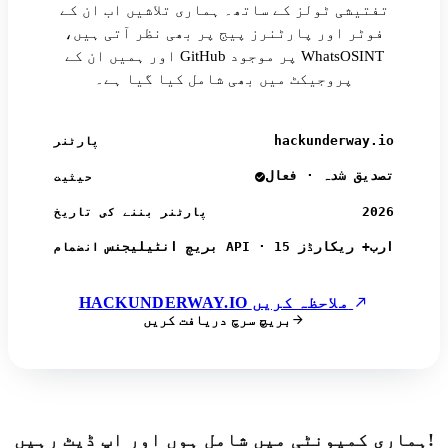
تفتیشی ٹولز کے ساتھ۔ ہماری تلاشیں اب ان کے
فوٹر اور پارٹنرز پیج پر بھی نظر آتی ہیں،
اور ہمیں ان کے GitHub پر موجود WhatsOSINT
پروجیکٹ میں بھی شامل کیا گیا ہے۔
hackunderway.io
پارٹنر
تصدیق شدہ · فعال
حیثیت
2026
پارٹنر بننے کی تاریخ
بریچ انٹیلیجنس API · 15 ارب+ ریکارڈز
انضمام
HACKUNDERWAY.IO ملاحظہ کریں
بریچ سرچ دریافت کریں
ہماری کمیونٹی میں شامل ہوں اور اپ ڈیٹ رہیں!