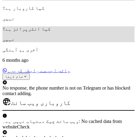
کیا کاروبار ہے؟
نہیں
کیا انٹرپرائز ہے؟
نہیں
آخری ہم آہنگی
6 months ago
واٹس ایپ سے رابطہ کریں۔
خام ڈیٹا
No response, the phone number is not on Telegram or has blocked
contact adding.
کاروباری ویب سائٹ
ویب سائٹ چیک دستیاب نہیں ہے۔: No cached data from
websiteCheck