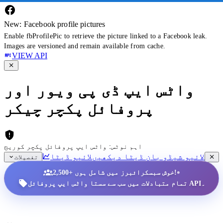
New: Facebook profile pictures
Enable fbProfilePic to retrieve the picture linked to a Facebook leak.
Images are versioned and remain available from cache.
VIEW API
واٹس ایپ ڈی پی ویور اور
پروفائل پکچر چیکر
اہم نوٹس: واٹس ایپ پروفائل پکچر کوریج
لائیو شیڈو بان ڈیٹا دیکھیں
لائیو ڈیٹا
تفصیلات
•
2,500+ خوش سبسکرائبرز میں شامل ہوں!
تمام متبادلات میں سب سے سستا واٹس ایپ پروفائل API۔