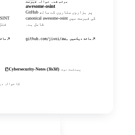
مرتب شدہ حوالہ فہرست
awesome-osint
GitHub پر ہزاروں ستاروں کے ساتھ
canonical awesome-osint کی فہرست میں
شامل ہے۔
فنل
ماخذ دیکھیں
ماخذ
github.com/jivoi/awesome-osint
Cybersecurity-Notes (3ls3if)
پینٹسٹ نوٹ
اس کے علاوہ درجنوں کمیونٹی پوسٹس، ٹیوٹوریلز اور OSINT