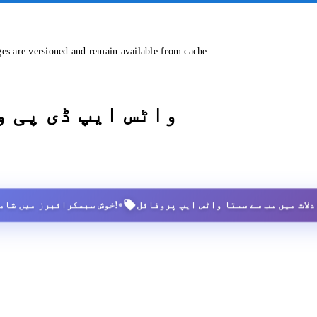
ges are versioned and remain available from cache.
واٹس ایپ ڈی پی 
•
2,500+ خوش سبسکرائبرز میں شامل ہوں!