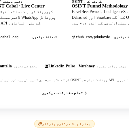
OSINT طریقہ کار
OSINT لائیو سینٹر
T Cabal · Live Center
OSINT Funnel Methodology
HaveIBeenPwned، IntelligenceX،
Dehashed اور Snusbase کے آگے OSINT
لائیو سینٹر میں atsApp
 میتھڈولوجی کے اندر درج ہے۔
ڈیٹا API کے بطور نمایاں۔
 دیکھیں
ماخذ دیکھیں
tcabal.org
github.com/pdudotdev/ofm
antella
LinkedIn Pulse · Varshney
پیشہ ورانہ مضمون
محقق کی تحریر
 پینٹسٹ نوٹس جو API کا حوالہ دیتے ہیں۔
تمام سفارشات دیکھیں
ہمارا پہلا سرکاری پارٹنر