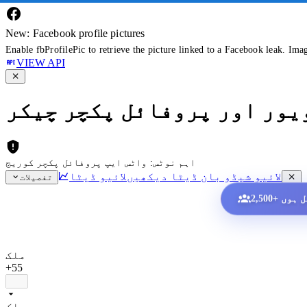
New: Facebook profile pictures
Enable fbProfilePic to retrieve the picture linked to a Facebook leak. Ima
VIEW API
ویور اور پروفائل پکچر چیکر
اہم نوٹس: واٹس ایپ پروفائل پکچر کوریج
لائیو شیڈو بان ڈیٹا دیکھیں
لائیو ڈیٹا
تفصیلات
ملک
+55
ملک