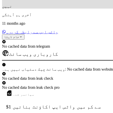
نہیں
آخری ہم آہنگی
11 months ago
واٹس ایپ سے رابطہ کریں۔
خام ڈیٹا
No cached data from telegram
کاروباری ویب سائٹ
 دستیاب نہیں ہے۔: No cached data from websiteCheck
No cached data from leak check
No cached data from leak check pro
سپانسر شدہ
$1 سے کم میں واٹس ایپ اکاؤنٹ بنائیں