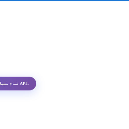
تمام متبادلات میں سب سے سستا واٹس ایپ پروفائل API۔