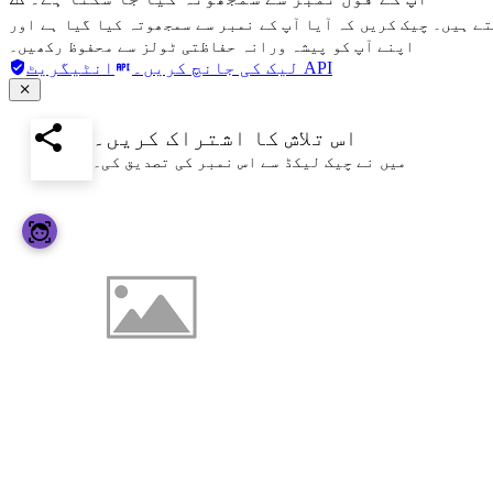
تے ہیں۔ چیک کریں کہ آیا آپ کے نمبر سے سمجھوتہ کیا گیا ہے اور
اپنے آپ کو پیشہ ورانہ حفاظتی ٹولز سے محفوظ رکھیں۔
انٹیگریٹ API
لیک کی جانچ کریں۔
اس تلاش کا اشتراک کریں۔
میں نے چیک لیکڈ سے اس نمبر کی تصدیق کی۔