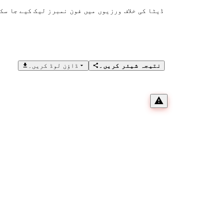
ڈیٹا کی خلاف ورزیوں میں فون نمبرز لیک کیے جا سک
نتیجہ شیئر کریں۔
ڈاؤن لوڈ کریں۔