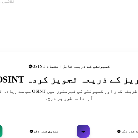
تلاشیں 
OSINT کمیونٹی کے ذریعہ قابل اعتماد
 ڈائریکٹریز کے ذریعہ تجویز کردہ
سب سے زیادہ قابل احترام OSINT حوالہ جات، ط
آزادانہ طور پر درج۔
 شدہ ذکر
تصدیق شدہ ذکر