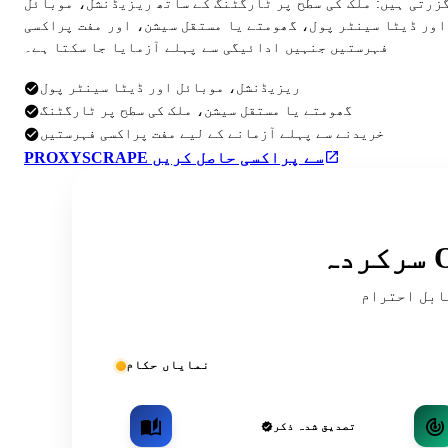
گزرتی ہیں: ملک کی سطح پر ٹارگٹنگ کے ساتھ ریزیڈنشل، موبائل
اور ڈیٹا سینٹر پول، گھومتے یا مستقل سیشن، اور مفت پراکسی
فہرستیں جنہیں ادائیگی سے پہلے آزمایا جا سکتا ہے۔
ریزیڈنشل، موبائل اور ڈیٹا سینٹر پول
گھومتے یا مستقل سیشن، ملک کی سطح پر ٹارگٹنگ
خریدنے سے پہلے آزمانے کے لیے مفت پراکسی فہرستیں
PROXYSCRAPE سے پراکسی حاصل کریں
ریقہ کار اور کمیونٹی کی فہرستوں میں
نمایاں حکام
تصدیق شدہ ذکر