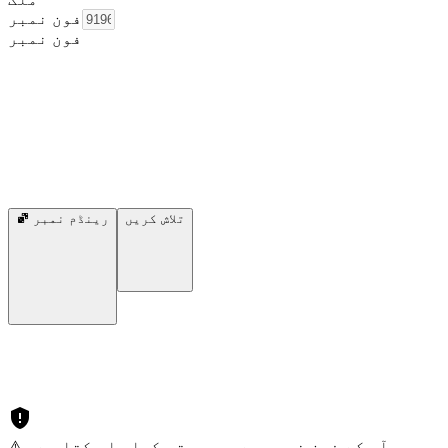
فون نمبر
فون نمبر
تلاش کریں
رینڈم نمبر
⚠️ آپ کے فون نمبر سے سمجھوتہ کیا جا سکتا ہے۔