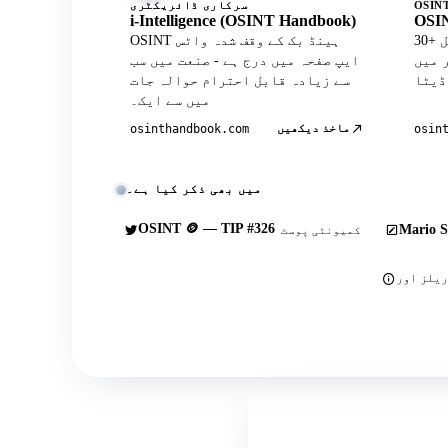
سرکاری ڈائریکٹری
i-Intelligence (OSINT Handbook)
OSIN
30+ کیوریٹڈ ٹولز کے ساتھ آفیشل
OSINT ہینڈ بک کے وقف شدہ واٹس
Wh پروفائل
ایپ صفحہ میں درج ہے - صنعت میں سب
سے زیادہ قابل احترام حوالہ جات
میں سے ایک۔
ماخذ دیکھیں
osinthandbook.com
osin
میں بھی ذکر کیا ہے۔
OSINT 🪙 — TIP #326
Mario S
کمیونٹی پوسٹ