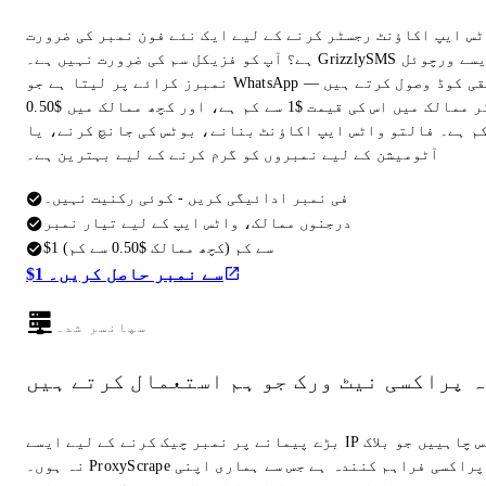
ٹس ایپ اکاؤنٹ رجسٹر کرنے کے لیے ایک نئے فون نمبر کی ضرورت
ہے؟ آپ کو فزیکل سم کی ضرورت نہیں ہے۔ GrizzlySMS ایسے ورچوئل
نمبرز کرائے پر لیتا ہے جو WhatsApp تصدیقی کوڈ وصول کرتے ہیں —
زیادہ تر ممالک میں اس کی قیمت $1 سے کم ہے، اور کچھ ممالک میں $0.50
م ہے۔ فالتو واٹس ایپ اکاؤنٹ بنانے، بوٹس کی جانچ کرنے، یا
آٹومیشن کے لیے نمبروں کو گرم کرنے کے لیے بہترین ہے۔
فی نمبر ادائیگی کریں - کوئی رکنیت نہیں۔
درجنوں ممالک، واٹس ایپ کے لیے تیار نمبر
$1 سے کم (کچھ ممالک $0.50 سے کم)
$1 سے نمبر حاصل کریں۔
سپانسر شدہ
ہ پراکسی نیٹ ورک جو ہم استعمال کرتے ہیں
بڑے پیمانے پر نمبر چیک کرنے کے لیے ایسے IP ایڈریس چاہییں جو بلاک
نہ ہوں۔ ProxyScrape وہی پراکسی فراہم کنندہ ہے جس سے ہماری اپنی