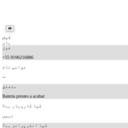
کیش
ہاں
فون
+55 9196216886
عوامی نام
--
متعلق
Bateria prestes a acabar
کیا کاروبار ہے؟
نہیں
کیا انٹرپرائز ہے؟