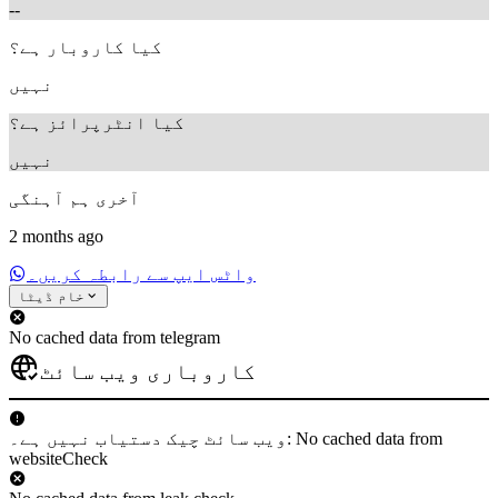
--
کیا کاروبار ہے؟
نہیں
کیا انٹرپرائز ہے؟
نہیں
آخری ہم آہنگی
2 months ago
واٹس ایپ سے رابطہ کریں۔
خام ڈیٹا
No cached data from telegram
کاروباری ویب سائٹ
ویب سائٹ چیک دستیاب نہیں ہے۔: No cached data from
websiteCheck