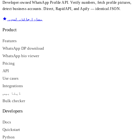
Developer-owned WhatsApp Profile API. Verify numbers, fetch profile pictures,
detect business accounts. Direct, RapidAPI, and Apify — identical JSON.
ہمارا جائزہ لیں۔
Product
Features
WhatsApp DP download
WhatsApp bio viewer
Pricing
API
Use cases
Integrations
ڈیٹا بیس
Bulk checker
Developers
Docs
Quickstart
Python