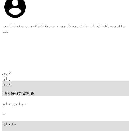
پرائیویسی/اجازت کی پابندیوں کی وجہ سے پروفائل تصویر دستیاب نہیں
ہے۔
کیش
ہاں
فون
+55 6699740506
عوامی نام
--
متعلق