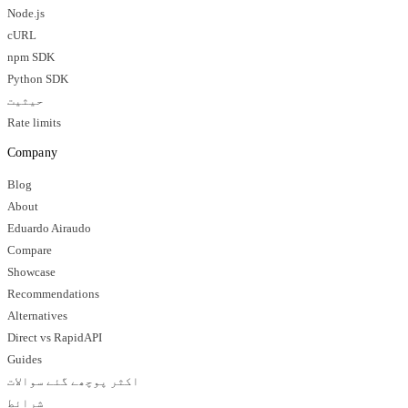
Node.js
cURL
npm SDK
Python SDK
حیثیت
Rate limits
Company
Blog
About
Eduardo Airaudo
Compare
Showcase
Recommendations
Alternatives
Direct vs RapidAPI
Guides
اکثر پوچھے گئے سوالات
شرائط