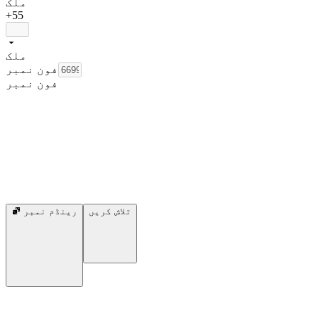
ملک
+55
ملک
فون نمبر
فون نمبر
تلاش کریں
رینڈم نمبر