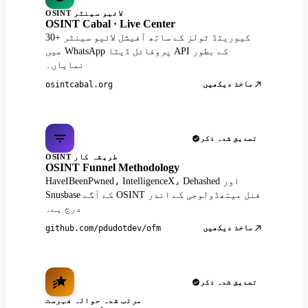
OSINT لائیو سینٹر
OSINT Cabal · Live Center
30+ کیوریٹڈ ٹولز کے ساتھ آفیشل لائیو سینٹر
میں WhatsApp پروفائل ڈیٹا API کے بطور
نمایاں۔
ماخذ دیکھیں
osintcabal.org
تصدیق شدہ ذکر
OSINT طریقہ کار
OSINT Funnel Methodology
HaveIBeenPwned، IntelligenceX، Dehashed اور
Snusbase کے آگے OSINT فنل میتھڈولوجی کے اندر
درج ہے۔
ماخذ دیکھیں
github.com/pdudotdev/ofm
تصدیق شدہ ذکر
مرتب شدہ حوالہ فہرست