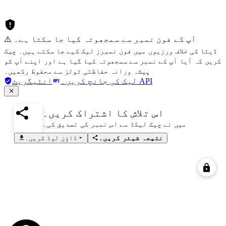
⚠️ آپ کے فون نمبر سے سمجھوتہ کیا جا سکتا ہے۔
ڈیٹا کی خلاف ورزیوں میں فون نمبرز لیک کیے جا سکتے ہیں۔ چیک
کریں کہ آیا آپ کے نمبر سے سمجھوتہ کیا گیا ہے اور اپنے آپ کو
پیشہ ورانہ حفاظتی ٹولز سے محفوظ رکھیں۔
انٹیگریٹ API
لیک کی جانچ کریں۔
اس تلاش کا اشتراک کریں۔
میں نے چیک لیکڈ سے اس نمبر کی تصدیق کی۔
نتیجہ شیئر کریں۔
ڈاؤن لوڈ کریں۔