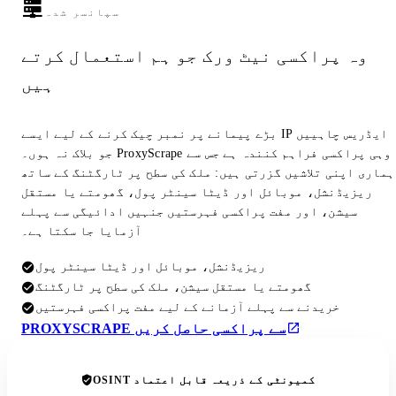
سپانسر شدہ
وہ پراکسی نیٹ ورک جو ہم استعمال کرتے
ہیں
بڑے پیمانے پر نمبر چیک کرنے کے لیے ایسے IP ایڈریس چاہییں
جو بلاک نہ ہوں۔ ProxyScrape وہی پراکسی فراہم کنندہ ہے جس سے
ہماری اپنی تلاشیں گزرتی ہیں: ملک کی سطح پر ٹارگٹنگ کے ساتھ
ریزیڈنشل، موبائل اور ڈیٹا سینٹر پول، گھومتے یا مستقل
سیشن، اور مفت پراکسی فہرستیں جنہیں ادائیگی سے پہلے
آزمایا جا سکتا ہے۔
ریزیڈنشل، موبائل اور ڈیٹا سینٹر پول
گھومتے یا مستقل سیشن، ملک کی سطح پر ٹارگٹنگ
خریدنے سے پہلے آزمانے کے لیے مفت پراکسی فہرستیں
PROXYSCRAPE سے پراکسی حاصل کریں
OSINT کمیونٹی کے ذریعہ قابل اعتماد