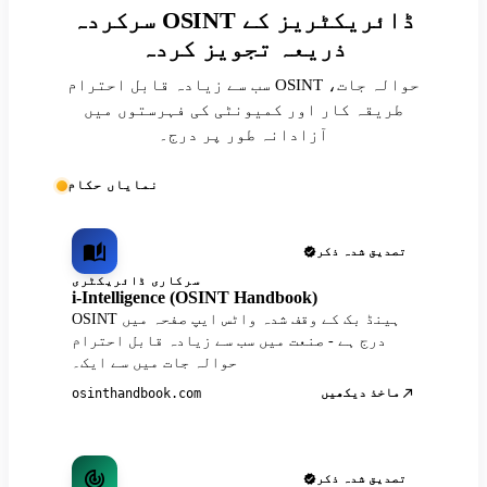
سرکردہ OSINT ڈائریکٹریز کے
ذریعہ تجویز کردہ
سب سے زیادہ قابل احترام OSINT حوالہ جات،
طریقہ کار اور کمیونٹی کی فہرستوں میں
آزادانہ طور پر درج۔
نمایاں حکام
تصدیق شدہ ذکر
سرکاری ڈائریکٹری
i-Intelligence (OSINT Handbook)
OSINT ہینڈ بک کے وقف شدہ واٹس ایپ صفحہ میں
درج ہے - صنعت میں سب سے زیادہ قابل احترام
حوالہ جات میں سے ایک۔
ماخذ دیکھیں
osinthandbook.com
تصدیق شدہ ذکر