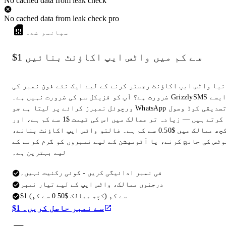
No cached data from leak check
No cached data from leak check pro
سپانسر شدہ
$1 سے کم میں واٹس ایپ اکاؤنٹ بنائیں
نیا واٹس ایپ اکاؤنٹ رجسٹر کرنے کے لیے ایک نئے فون نمبر کی
ضرورت ہے؟ آپ کو فزیکل سم کی ضرورت نہیں ہے۔ GrizzlySMS ایسے
ورچوئل نمبرز کرائے پر لیتا ہے جو WhatsApp تصدیقی کوڈ وصول
کرتے ہیں — زیادہ تر ممالک میں اس کی قیمت $1 سے کم ہے، اور
کچھ ممالک میں $0.50 سے کم ہے۔ فالتو واٹس ایپ اکاؤنٹ بنانے،
وٹس کی جانچ کرنے، یا آٹومیشن کے لیے نمبروں کو گرم کرنے کے
لیے بہترین ہے۔
فی نمبر ادائیگی کریں - کوئی رکنیت نہیں۔
درجنوں ممالک، واٹس ایپ کے لیے تیار نمبر
$1 سے کم (کچھ ممالک $0.50 سے کم)
$1 سے نمبر حاصل کریں۔