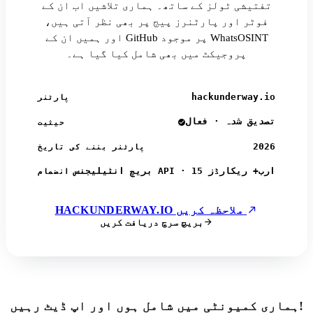
تفتیشی ٹولز کے ساتھ۔ ہماری تلاشیں اب ان کے
فوٹر اور پارٹنرز پیج پر بھی نظر آتی ہیں،
اور ہمیں ان کے GitHub پر موجود WhatsOSINT
پروجیکٹ میں بھی شامل کیا گیا ہے۔
hackunderway.io
پارٹنر
تصدیق شدہ · فعال
حیثیت
2026
پارٹنر بننے کی تاریخ
بریچ انٹیلیجنس API · 15 ارب+ ریکارڈز
انضمام
HACKUNDERWAY.IO ملاحظہ کریں
بریچ سرچ دریافت کریں
ہماری کمیونٹی میں شامل ہوں اور اپ ڈیٹ رہیں!