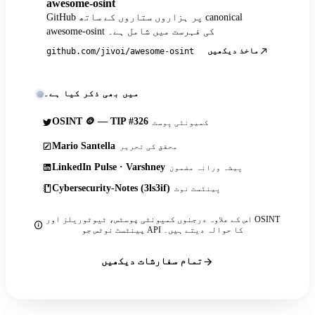
awesome-osint
GitHub پر ہزاروں ستاروں کے ساتھ canonical
awesome-osint کی فہرست میں شامل ہے۔
ماخذ دیکھیں
github.com/jivoi/awesome-osint
میں بھی ذکر کیا ہے۔
OSINT 🪙 — TIP #326
کمیونٹی پوسٹ
Mario Santella
محقق کی تحریر
LinkedIn Pulse · Varshney
پیشہ ورانہ مضمون
Cybersecurity-Notes (3ls3if)
پینٹسٹ نوٹ
اس کے علاوہ درجنوں کمیونٹی پوسٹس، ٹیوٹوریلز اور OSINT
پینٹسٹ نوٹس جو API کا حوالہ دیتے ہیں۔
تمام سفارشات دیکھیں