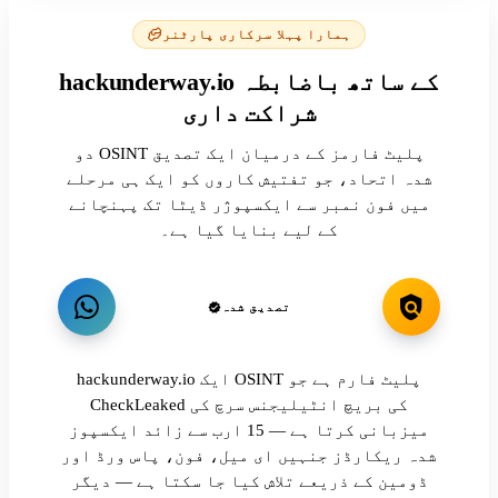
ہمارا پہلا سرکاری پارٹنر
hackunderway.io کے ساتھ باضابطہ
شراکت داری
دو OSINT پلیٹ فارمز کے درمیان ایک تصدیق
شدہ اتحاد، جو تفتیش کاروں کو ایک ہی مرحلے
میں فون نمبر سے ایکسپوژر ڈیٹا تک پہنچانے
کے لیے بنایا گیا ہے۔
تصدیق شدہ
hackunderway.io ایک OSINT پلیٹ فارم ہے جو
CheckLeaked کی بریچ انٹیلیجنس سرچ کی
میزبانی کرتا ہے — 15 ارب سے زائد ایکسپوز
شدہ ریکارڈز جنہیں ای میل، فون، پاس ورڈ اور
ڈومین کے ذریعے تلاش کیا جا سکتا ہے — دیگر