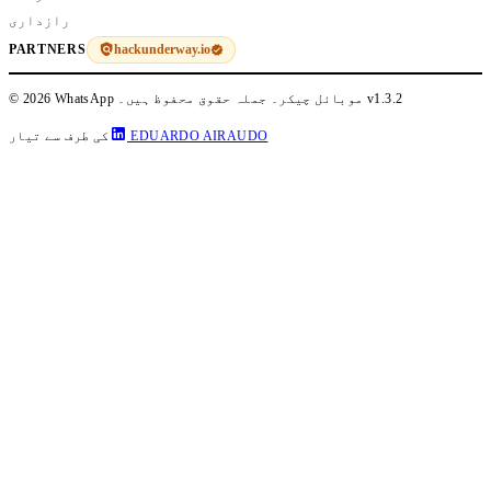
رازداری
hackunderway.io
PARTNERS
v1.3.2
© 2026 WhatsApp موبائل چیکر۔ جملہ حقوق محفوظ ہیں۔
EDUARDO AIRAUDO
کی طرف سے تیار