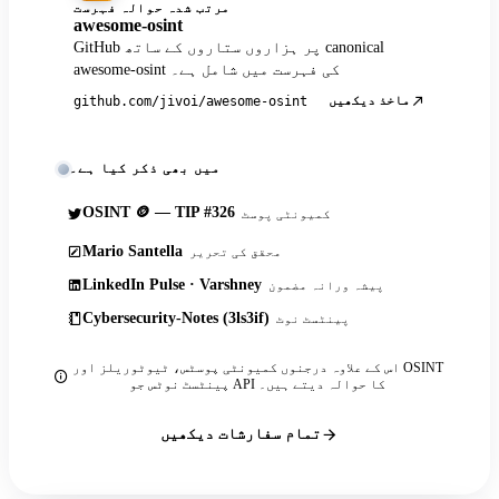
مرتب شدہ حوالہ فہرست
awesome-osint
GitHub پر ہزاروں ستاروں کے ساتھ canonical
awesome-osint کی فہرست میں شامل ہے۔
ماخذ دیکھیں
github.com/jivoi/awesome-osint
میں بھی ذکر کیا ہے۔
OSINT 🪙 — TIP #326
کمیونٹی پوسٹ
Mario Santella
محقق کی تحریر
LinkedIn Pulse · Varshney
پیشہ ورانہ مضمون
Cybersecurity-Notes (3ls3if)
پینٹسٹ نوٹ
اس کے علاوہ درجنوں کمیونٹی پوسٹس، ٹیوٹوریلز اور OSINT
پینٹسٹ نوٹس جو API کا حوالہ دیتے ہیں۔
تمام سفارشات دیکھیں