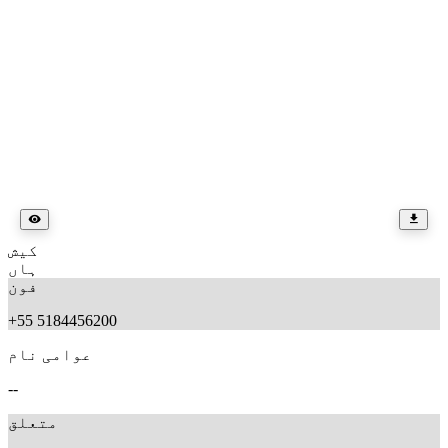
کیش
ہاں
فون
+55 5184456200
عوامی نام
--
متعلق