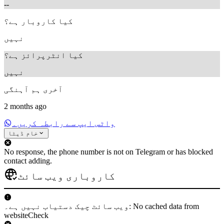
--
کیا کاروبار ہے؟
نہیں
کیا انٹرپرائز ہے؟
نہیں
آخری ہم آہنگی
2 months ago
واٹس ایپ سے رابطہ کریں۔
خام ڈیٹا
No response, the phone number is not on Telegram or has blocked
contact adding.
کاروباری ویب سائٹ
ویب سائٹ چیک دستیاب نہیں ہے۔: No cached data from
websiteCheck