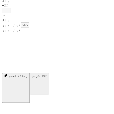
ملک
+55
ملک
فون نمبر
فون نمبر
تلاش کریں
رینڈم نمبر