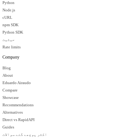
Python
Node.js
cURL
npm SDK
Python SDK
حیثیت
Rate limits
Company
Blog
About
Eduardo Airaudo
Compare
Showcase
Recommendations
Alternatives
Direct vs RapidAPI
Guides
اکثر پوچھے گئے سوالات