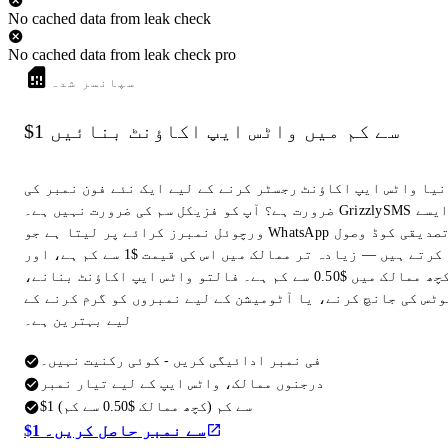
No cached data from leak check
No cached data from leak check pro
سپانسر شدہ
$1 سے کم میں واٹس ایپ اکاؤنٹ بنائیں
نیا واٹس ایپ اکاؤنٹ رجسٹر کرنے کے لیے ایک نئے فون نمبر کی
ضرورت ہے؟ آپ کو فزیکل سم کی ضرورت نہیں ہے۔ GrizzlySMS ایسے
ورچوئل نمبرز کرائے پر لیتا ہے جو WhatsApp تصدیقی کوڈ وصول
کرتے ہیں — زیادہ تر ممالک میں اس کی قیمت $1 سے کم ہے، اور
کچھ ممالک میں $0.50 سے کم ہے۔ فالتو واٹس ایپ اکاؤنٹ بنانے،
وٹس کی جانچ کرنے، یا آٹومیشن کے لیے نمبروں کو گرم کرنے کے
لیے بہترین ہے۔
فی نمبر ادائیگی کریں - کوئی رکنیت نہیں۔
درجنوں ممالک، واٹس ایپ کے لیے تیار نمبر
$1 سے کم (کچھ ممالک $0.50 سے کم)
$1 سے نمبر حاصل کریں۔