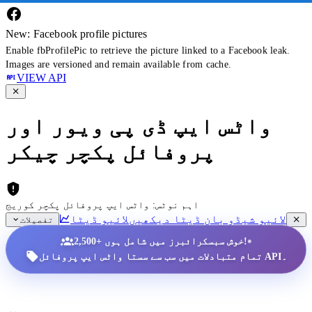
New: Facebook profile pictures
Enable fbProfilePic to retrieve the picture linked to a Facebook leak.
Images are versioned and remain available from cache.
VIEW API
واٹس ایپ ڈی پی ویور اور
پروفائل پکچر چیکر
اہم نوٹس: واٹس ایپ پروفائل پکچر کوریج
لائیو شیڈو بان ڈیٹا دیکھیں
لائیو ڈیٹا
تفصیلات
•
2,500+ خوش سبسکرائبرز میں شامل ہوں!
تمام متبادلات میں سب سے سستا واٹس ایپ پروفائل API۔