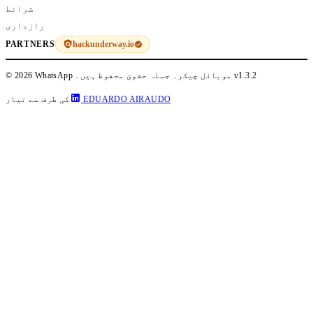
شرائط
رازداری
hackunderway.io
PARTNERS
v1.3.2
© 2026 WhatsApp موبائل چیکر۔ جملہ حقوق محفوظ ہیں۔
EDUARDO AIRAUDO
کی طرف سے تیار