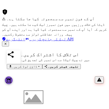
⚠️ آپ کے فون نمبر سے سمجھوتہ کیا جا سکتا ہے۔
ڈیٹا کی خلاف ورزیوں میں فون نمبرز لیک کیے جا سکتے ہیں۔ چیک
کریں کہ آیا آپ کے نمبر سے سمجھوتہ کیا گیا ہے اور اپنے آپ کو
پیشہ ورانہ حفاظتی ٹولز سے محفوظ رکھیں۔
انٹیگریٹ API
لیک کی جانچ کریں۔
اس تلاش کا اشتراک کریں۔
میں نے چیک لیکڈ سے اس نمبر کی تصدیق کی۔
نتیجہ شیئر کریں۔
ڈاؤن لوڈ کریں۔