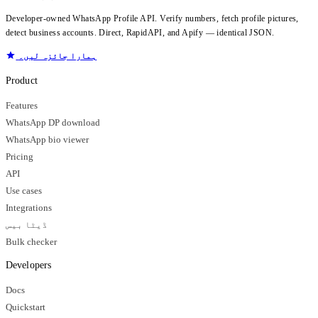
Developer-owned WhatsApp Profile API. Verify numbers, fetch profile pictures,
detect business accounts. Direct, RapidAPI, and Apify — identical JSON.
ہمارا جائزہ لیں۔
Product
Features
WhatsApp DP download
WhatsApp bio viewer
Pricing
API
Use cases
Integrations
ڈیٹا بیس
Bulk checker
Developers
Docs
Quickstart