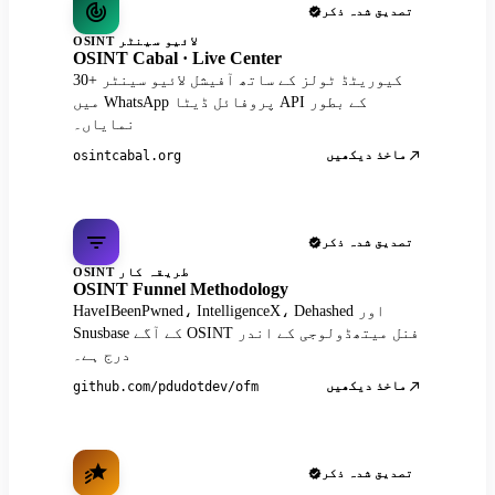
تصدیق شدہ ذکر
OSINT لائیو سینٹر
OSINT Cabal · Live Center
30+ کیوریٹڈ ٹولز کے ساتھ آفیشل لائیو سینٹر
میں WhatsApp پروفائل ڈیٹا API کے بطور
نمایاں۔
ماخذ دیکھیں
osintcabal.org
تصدیق شدہ ذکر
OSINT طریقہ کار
OSINT Funnel Methodology
HaveIBeenPwned، IntelligenceX، Dehashed اور
Snusbase کے آگے OSINT فنل میتھڈولوجی کے اندر
درج ہے۔
ماخذ دیکھیں
github.com/pdudotdev/ofm
تصدیق شدہ ذکر