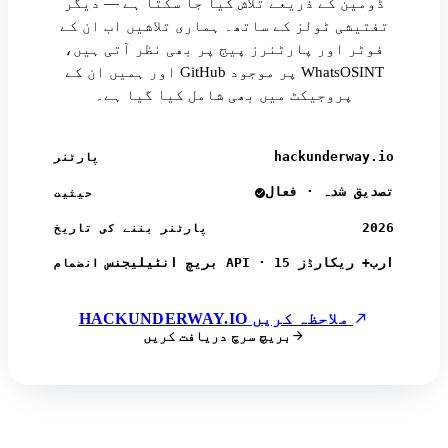
ڈومین کے ذریعے تلاش کیا جا سکتا ہے — دیگر
تفتیشی ٹولز کے ساتھ۔ ہماری تلاشیں اب ان کے
فوٹر اور پارٹنرز پیج پر بھی نظر آتی ہیں،
اور ہمیں ان کے GitHub پر موجود WhatsOSINT
پروجیکٹ میں بھی شامل کیا گیا ہے۔
hackunderway.io
پارٹنر
تصدیق شدہ · فعال
حیثیت
2026
پارٹنر بننے کی تاریخ
بریچ انٹیلیجنس API · 15 ارب+ ریکارڈز
انضمام
HACKUNDERWAY.IO ملاحظہ کریں
بریچ سرچ دریافت کریں