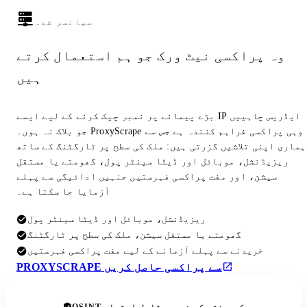
سپانسر شدہ
وہ پراکسی نیٹ ورک جو ہم استعمال کرتے
ہیں
بڑے پیمانے پر نمبر چیک کرنے کے لیے ایسے IP ایڈریس چاہییں
جو بلاک نہ ہوں۔ ProxyScrape وہی پراکسی فراہم کنندہ ہے جس سے
ہماری اپنی تلاشیں گزرتی ہیں: ملک کی سطح پر ٹارگٹنگ کے ساتھ
ریزیڈنشل، موبائل اور ڈیٹا سینٹر پول، گھومتے یا مستقل
سیشن، اور مفت پراکسی فہرستیں جنہیں ادائیگی سے پہلے
آزمایا جا سکتا ہے۔
ریزیڈنشل، موبائل اور ڈیٹا سینٹر پول
گھومتے یا مستقل سیشن، ملک کی سطح پر ٹارگٹنگ
خریدنے سے پہلے آزمانے کے لیے مفت پراکسی فہرستیں
PROXYSCRAPE سے پراکسی حاصل کریں