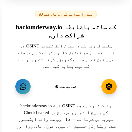
ہمارا پہلا سرکاری پارٹنر
hackunderway.io کے ساتھ باضابطہ
شراکت داری
دو OSINT پلیٹ فارمز کے درمیان ایک تصدیق
شدہ اتحاد، جو تفتیش کاروں کو ایک ہی مرحلے
میں فون نمبر سے ایکسپوژر ڈیٹا تک پہنچانے
کے لیے بنایا گیا ہے۔
تصدیق شدہ
hackunderway.io ایک OSINT پلیٹ فارم ہے جو
CheckLeaked کی بریچ انٹیلیجنس سرچ کی
میزبانی کرتا ہے — 15 ارب سے زائد ایکسپوز
شدہ ریکارڈز جنہیں ای میل، فون، پاس ورڈ اور