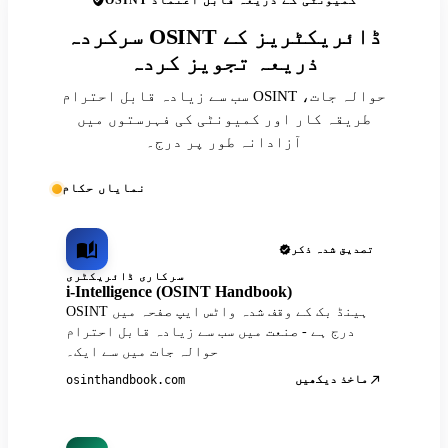
OSINT کمیونٹی کے ذریعہ قابل اعتماد
سرکردہ OSINT ڈائریکٹریز کے
ذریعہ تجویز کردہ
سب سے زیادہ قابل احترام OSINT حوالہ جات،
طریقہ کار اور کمیونٹی کی فہرستوں میں
آزادانہ طور پر درج۔
نمایاں حکام
تصدیق شدہ ذکر
سرکاری ڈائریکٹری
i-Intelligence (OSINT Handbook)
OSINT ہینڈ بک کے وقف شدہ واٹس ایپ صفحہ میں
درج ہے - صنعت میں سب سے زیادہ قابل احترام
حوالہ جات میں سے ایک۔
ماخذ دیکھیں
osinthandbook.com