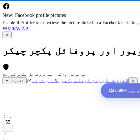
New: Facebook profile pictures
Enable fbProfilePic to retrieve the picture linked to a Facebook leak. Ima
VIEW API
ویور اور پروفائل پکچر چیکر
اہم نوٹس: واٹس ایپ پروفائل پکچر کوریج
لائیو شیڈو بان ڈیٹا دیکھیں
لائیو ڈیٹا
تفصیلات
ملک
+55
ملک