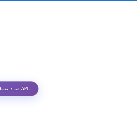
تمام متبادلات میں سب سے سستا واٹس ایپ پروفائل API۔