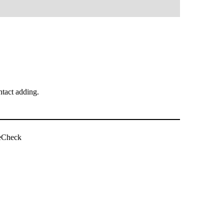
tact adding.
ویب سائٹ چیک