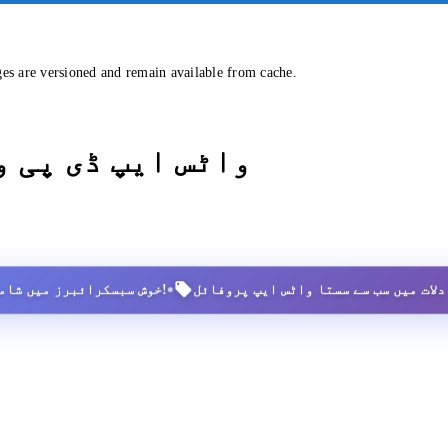
ges are versioned and remain available from cache.
واٹس ایپ ڈی پی 
•
2,500+ خوش سبسکرائبرز میں شامل ہوں!