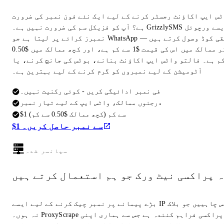
ٹس ایپ اکاؤنٹ رجسٹر کرنے کے لیے ایک نئے فون نمبر کی ضرورت
ہے؟ آپ کو فزیکل سم کی ضرورت نہیں ہے۔ GrizzlySMS ایسے ورچوئل
نمبرز کرائے پر لیتا ہے جو WhatsApp تصدیقی کوڈ وصول کرتے ہیں —
زیادہ تر ممالک میں اس کی قیمت $1 سے کم ہے، اور کچھ ممالک میں $0.50
م ہے۔ فالتو واٹس ایپ اکاؤنٹ بنانے، بوٹس کی جانچ کرنے، یا
آٹومیشن کے لیے نمبروں کو گرم کرنے کے لیے بہترین ہے۔
فی نمبر ادائیگی کریں - کوئی رکنیت نہیں۔
درجنوں ممالک، واٹس ایپ کے لیے تیار نمبر
$1 سے کم (کچھ ممالک $0.50 سے کم)
$1 سے نمبر حاصل کریں۔
سپانسر شدہ
ہ پراکسی نیٹ ورک جو ہم استعمال کرتے ہیں
بڑے پیمانے پر نمبر چیک کرنے کے لیے ایسے IP ایڈریس چاہییں جو بلاک
نہ ہوں۔ ProxyScrape وہی پراکسی فراہم کنندہ ہے جس سے ہماری اپنی