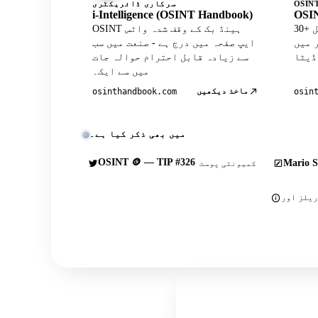
سرکاری ڈائریکٹری
i-Intelligence (OSINT Handbook)
OSIN
30+ کیوریٹڈ ٹولز کے ساتھ آفیشل
OSINT ہینڈ بک کے وقف شدہ واٹس
Wh پروفائل
ایپ صفحہ میں درج ہے - صنعت میں سب
سے زیادہ قابل احترام حوالہ جات
میں سے ایک۔
ماخذ دیکھیں
osinthandbook.com
osin
میں بھی ذکر کیا ہے۔
OSINT 🪙 — TIP #326
Mario S
کمیونٹی پوسٹ