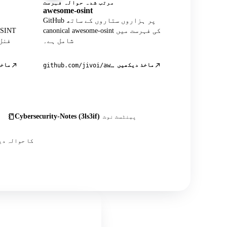
مرتب شدہ حوالہ فہرست
awesome-osint
GitHub پر ہزاروں ستاروں کے ساتھ
canonical awesome-osint کی فہرست میں
شامل ہے۔
فنل
ماخذ دیکھیں
ماخذ
github.com/jivoi/awesome-osint
Cybersecurity-Notes (3ls3if)
پینٹسٹ نوٹ
اس کے علاوہ درجنوں کمیونٹی پوسٹس، ٹیوٹوریلز اور OSINT