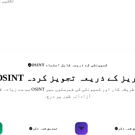
تلاشیں 
OSINT کمیونٹی کے ذریعہ قابل اعتماد
 ڈائریکٹریز کے ذریعہ تجویز کردہ
سب سے زیادہ قابل احترام OSINT حوالہ جات، ط
آزادانہ طور پر درج۔
 شدہ ذکر
تصدیق شدہ ذکر