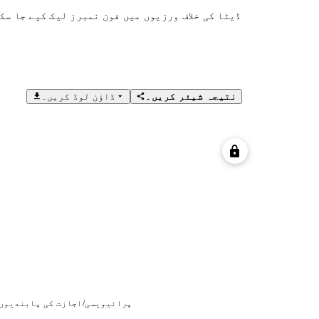
ڈیٹا کی خلاف ورزیوں میں فون نمبرز لیک کیے جا سک
نتیجہ شیئر کریں۔
ڈاؤن لوڈ کریں۔
پرائیویسی/اجازت کی پابندیوں 