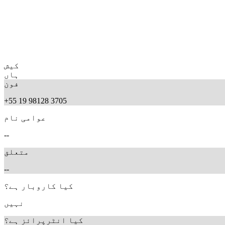
کیش
ہاں
فون
+55 19 98128 3705
عوامی نام
--
متعلق
--
کیا کاروبار ہے؟
نہیں
کیا انٹرپرائز ہے؟