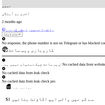
نہیں
آخری ہم آہنگی
2 months ago
واٹس ایپ سے رابطہ کریں۔
خام ڈیٹا
No response, the phone number is not on Telegram or has blocked con
کاروباری ویب سائٹ
 دستیاب نہیں ہے۔: No cached data from websiteCheck
No cached data from leak check
No cached data from leak check pro
سپانسر شدہ
$1 سے کم میں واٹس ایپ اکاؤنٹ بنائیں