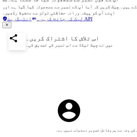
تے ہیں۔ چیک کریں کہ آیا آپ کے نمبر سے سمجھوتہ کیا گیا ہے اور
اپنے آپ کو پیشہ ورانہ حفاظتی ٹولز سے محفوظ رکھیں۔
انٹیگریٹ API
لیک کی جانچ کریں۔
اس تلاش کا اشتراک کریں۔
میں نے چیک لیکڈ سے اس نمبر کی تصدیق کی۔
کی وجہ سے پروفائل تصویر دستیاب نہیں ہے۔