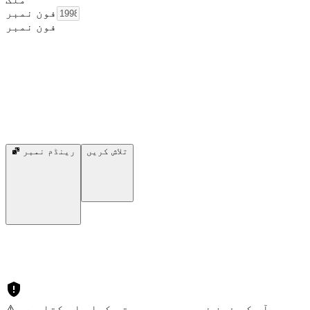
فون نمبر
فون نمبر
تلاش کریں
رینڈم نمبر
⚠️ آپ کے فون نمبر سے سمجھوتہ کیا جا سکتا ہے۔