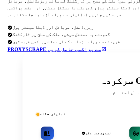
گزرتی ہیں: ملک کی سطح پر ٹارگٹنگ کے ساتھ ریزیڈنشل، موبائل
اور ڈیٹا سینٹر پول، گھومتے یا مستقل سیشن، اور مفت پراکسی
فہرستیں جنہیں ادائیگی سے پہلے آزمایا جا سکتا ہے۔
ریزیڈنشل، موبائل اور ڈیٹا سینٹر پول
گھومتے یا مستقل سیشن، ملک کی سطح پر ٹارگٹنگ
خریدنے سے پہلے آزمانے کے لیے مفت پراکسی فہرستیں
PROXYSCRAPE سے پراکسی حاصل کریں
ریقہ کار اور کمیونٹی کی فہرستوں میں
نمایاں حکام
تصدیق شدہ ذکر