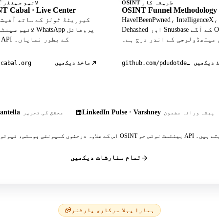
OSINT طریقہ کار
OSINT لائیو سینٹر
T Cabal · Live Center
OSINT Funnel Methodology
HaveIBeenPwned، IntelligenceX،
Dehashed اور Snusbase کے آگے OSINT
لائیو سینٹر میں atsApp
 میتھڈولوجی کے اندر درج ہے۔
ڈیٹا API کے بطور نمایاں۔
 دیکھیں
ماخذ دیکھیں
tcabal.org
github.com/pdudotdev/ofm
antella
LinkedIn Pulse · Varshney
پیشہ ورانہ مضمون
محقق کی تحریر
 پینٹسٹ نوٹس جو API کا حوالہ دیتے ہیں۔
تمام سفارشات دیکھیں
ہمارا پہلا سرکاری پارٹنر