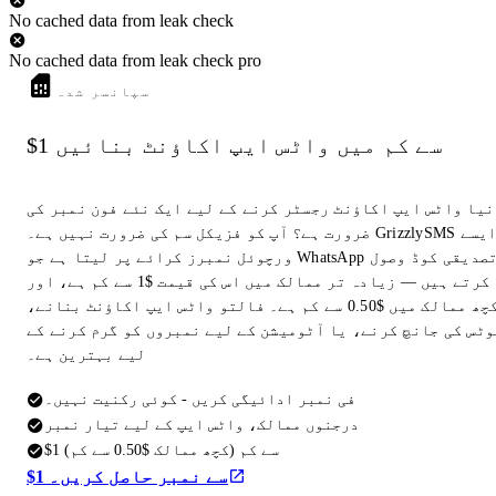
No cached data from leak check
No cached data from leak check pro
سپانسر شدہ
$1 سے کم میں واٹس ایپ اکاؤنٹ بنائیں
نیا واٹس ایپ اکاؤنٹ رجسٹر کرنے کے لیے ایک نئے فون نمبر کی
ضرورت ہے؟ آپ کو فزیکل سم کی ضرورت نہیں ہے۔ GrizzlySMS ایسے
ورچوئل نمبرز کرائے پر لیتا ہے جو WhatsApp تصدیقی کوڈ وصول
کرتے ہیں — زیادہ تر ممالک میں اس کی قیمت $1 سے کم ہے، اور
کچھ ممالک میں $0.50 سے کم ہے۔ فالتو واٹس ایپ اکاؤنٹ بنانے،
وٹس کی جانچ کرنے، یا آٹومیشن کے لیے نمبروں کو گرم کرنے کے
لیے بہترین ہے۔
فی نمبر ادائیگی کریں - کوئی رکنیت نہیں۔
درجنوں ممالک، واٹس ایپ کے لیے تیار نمبر
$1 سے کم (کچھ ممالک $0.50 سے کم)
$1 سے نمبر حاصل کریں۔