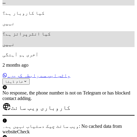
--
کیا کاروبار ہے؟
نہیں
کیا انٹرپرائز ہے؟
نہیں
آخری ہم آہنگی
2 months ago
واٹس ایپ سے رابطہ کریں۔
خام ڈیٹا
No response, the phone number is not on Telegram or has blocked
contact adding.
کاروباری ویب سائٹ
ویب سائٹ چیک دستیاب نہیں ہے۔: No cached data from
websiteCheck