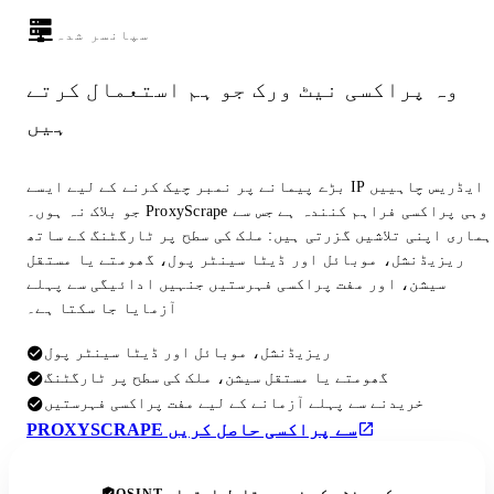
سپانسر شدہ
وہ پراکسی نیٹ ورک جو ہم استعمال کرتے
ہیں
بڑے پیمانے پر نمبر چیک کرنے کے لیے ایسے IP ایڈریس چاہییں
جو بلاک نہ ہوں۔ ProxyScrape وہی پراکسی فراہم کنندہ ہے جس سے
ہماری اپنی تلاشیں گزرتی ہیں: ملک کی سطح پر ٹارگٹنگ کے ساتھ
ریزیڈنشل، موبائل اور ڈیٹا سینٹر پول، گھومتے یا مستقل
سیشن، اور مفت پراکسی فہرستیں جنہیں ادائیگی سے پہلے
آزمایا جا سکتا ہے۔
ریزیڈنشل، موبائل اور ڈیٹا سینٹر پول
گھومتے یا مستقل سیشن، ملک کی سطح پر ٹارگٹنگ
خریدنے سے پہلے آزمانے کے لیے مفت پراکسی فہرستیں
PROXYSCRAPE سے پراکسی حاصل کریں