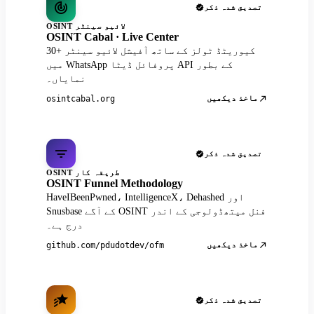
تصدیق شدہ ذکر
OSINT لائیو سینٹر
OSINT Cabal · Live Center
30+ کیوریٹڈ ٹولز کے ساتھ آفیشل لائیو سینٹر
میں WhatsApp پروفائل ڈیٹا API کے بطور
نمایاں۔
ماخذ دیکھیں
osintcabal.org
تصدیق شدہ ذکر
OSINT طریقہ کار
OSINT Funnel Methodology
HaveIBeenPwned، IntelligenceX، Dehashed اور
Snusbase کے آگے OSINT فنل میتھڈولوجی کے اندر
درج ہے۔
ماخذ دیکھیں
github.com/pdudotdev/ofm
تصدیق شدہ ذکر