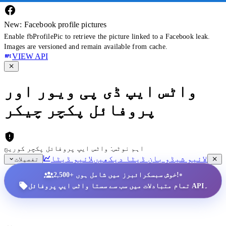
New: Facebook profile pictures
Enable fbProfilePic to retrieve the picture linked to a Facebook leak.
Images are versioned and remain available from cache.
VIEW API
واٹس ایپ ڈی پی ویور اور
پروفائل پکچر چیکر
اہم نوٹس: واٹس ایپ پروفائل پکچر کوریج
لائیو شیڈو بان ڈیٹا دیکھیں
لائیو ڈیٹا
تفصیلات
•
2,500+ خوش سبسکرائبرز میں شامل ہوں!
تمام متبادلات میں سب سے سستا واٹس ایپ پروفائل API۔