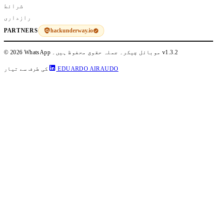
شرائط
رازداری
hackunderway.io
PARTNERS
v1.3.2
© 2026 WhatsApp موبائل چیکر۔ جملہ حقوق محفوظ ہیں۔
EDUARDO AIRAUDO
کی طرف سے تیار