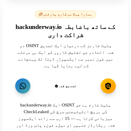
ہمارا پہلا سرکاری پارٹنر
hackunderway.io کے ساتھ باضابطہ
شراکت داری
دو OSINT پلیٹ فارمز کے درمیان ایک تصدیق
شدہ اتحاد، جو تفتیش کاروں کو ایک ہی مرحلے
میں فون نمبر سے ایکسپوژر ڈیٹا تک پہنچانے
کے لیے بنایا گیا ہے۔
تصدیق شدہ
hackunderway.io ایک OSINT پلیٹ فارم ہے جو
CheckLeaked کی بریچ انٹیلیجنس سرچ کی
میزبانی کرتا ہے — 15 ارب سے زائد ایکسپوز
شدہ ریکارڈز جنہیں ای میل، فون، پاس ورڈ اور