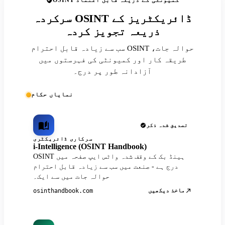
OSINT کمیونٹی کے ذریعہ قابل اعتماد
سرکردہ OSINT ڈائریکٹریز کے
ذریعہ تجویز کردہ
سب سے زیادہ قابل احترام OSINT حوالہ جات،
طریقہ کار اور کمیونٹی کی فہرستوں میں
آزادانہ طور پر درج۔
نمایاں حکام
تصدیق شدہ ذکر
سرکاری ڈائریکٹری
i-Intelligence (OSINT Handbook)
OSINT ہینڈ بک کے وقف شدہ واٹس ایپ صفحہ میں
درج ہے - صنعت میں سب سے زیادہ قابل احترام
حوالہ جات میں سے ایک۔
ماخذ دیکھیں
osinthandbook.com