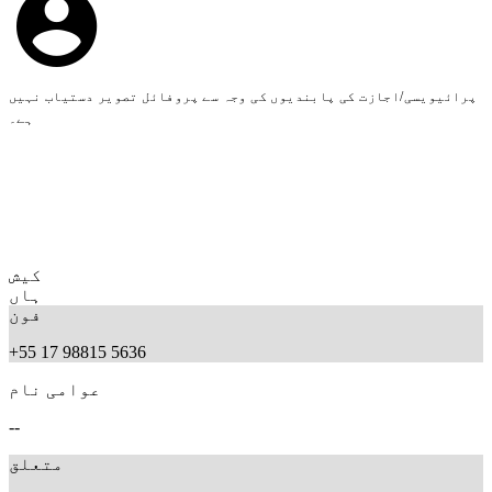
پرائیویسی/اجازت کی پابندیوں کی وجہ سے پروفائل تصویر دستیاب نہیں
ہے۔
کیش
ہاں
فون
+55 17 98815 5636
عوامی نام
--
متعلق