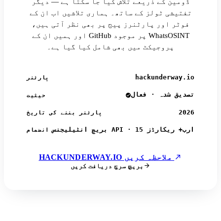
ڈومین کے ذریعے تلاش کیا جا سکتا ہے — دیگر
تفتیشی ٹولز کے ساتھ۔ ہماری تلاشیں اب ان کے
فوٹر اور پارٹنرز پیج پر بھی نظر آتی ہیں،
اور ہمیں ان کے GitHub پر موجود WhatsOSINT
پروجیکٹ میں بھی شامل کیا گیا ہے۔
hackunderway.io
پارٹنر
تصدیق شدہ · فعال
حیثیت
2026
پارٹنر بننے کی تاریخ
بریچ انٹیلیجنس API · 15 ارب+ ریکارڈز
انضمام
HACKUNDERWAY.IO ملاحظہ کریں
بریچ سرچ دریافت کریں