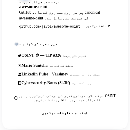
مرتب شدہ حوالہ فہرست
awesome-osint
GitHub پر ہزاروں ستاروں کے ساتھ canonical
awesome-osint کی فہرست میں شامل ہے۔
ماخذ دیکھیں
github.com/jivoi/awesome-osint
میں بھی ذکر کیا ہے۔
OSINT 🪙 — TIP #326
کمیونٹی پوسٹ
Mario Santella
محقق کی تحریر
LinkedIn Pulse · Varshney
پیشہ ورانہ مضمون
Cybersecurity-Notes (3ls3if)
پینٹسٹ نوٹ
اس کے علاوہ درجنوں کمیونٹی پوسٹس، ٹیوٹوریلز اور OSINT
پینٹسٹ نوٹس جو API کا حوالہ دیتے ہیں۔
تمام سفارشات دیکھیں