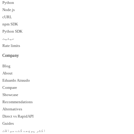
Python
Node.js
cURL
npm SDK
Python SDK
حیثیت
Rate limits
Company
Blog
About
Eduardo Airaudo
Compare
Showcase
Recommendations
Alternatives
Direct vs RapidAPI
Guides
اکثر پوچھے گئے سوالات