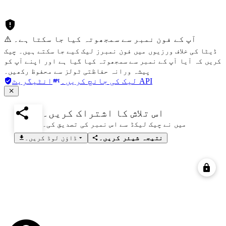
⚠️ آپ کے فون نمبر سے سمجھوتہ کیا جا سکتا ہے۔
ڈیٹا کی خلاف ورزیوں میں فون نمبرز لیک کیے جا سکتے ہیں۔ چیک
کریں کہ آیا آپ کے نمبر سے سمجھوتہ کیا گیا ہے اور اپنے آپ کو
پیشہ ورانہ حفاظتی ٹولز سے محفوظ رکھیں۔
انٹیگریٹ API
لیک کی جانچ کریں۔
اس تلاش کا اشتراک کریں۔
میں نے چیک لیکڈ سے اس نمبر کی تصدیق کی۔
نتیجہ شیئر کریں۔
ڈاؤن لوڈ کریں۔