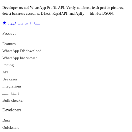
Developer-owned WhatsApp Profile API. Verify numbers, fetch profile pictures,
detect business accounts. Direct, RapidAPI, and Apify — identical JSON.
ہمارا جائزہ لیں۔
Product
Features
WhatsApp DP download
WhatsApp bio viewer
Pricing
API
Use cases
Integrations
ڈیٹا بیس
Bulk checker
Developers
Docs
Quickstart