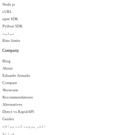
Node.js
cURL
npm SDK
Python SDK
حیثیت
Rate limits
Company
Blog
About
Eduardo Airaudo
Compare
Showcase
Recommendations
Alternatives
Direct vs RapidAPI
Guides
اکثر پوچھے گئے سوالات
شرائط