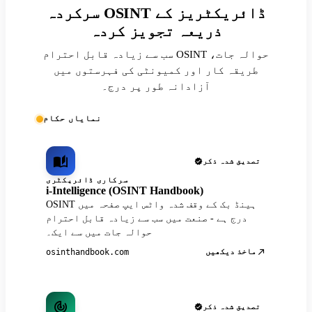
سرکردہ OSINT ڈائریکٹریز کے
ذریعہ تجویز کردہ
سب سے زیادہ قابل احترام OSINT حوالہ جات،
طریقہ کار اور کمیونٹی کی فہرستوں میں
آزادانہ طور پر درج۔
نمایاں حکام
تصدیق شدہ ذکر
سرکاری ڈائریکٹری
i-Intelligence (OSINT Handbook)
OSINT ہینڈ بک کے وقف شدہ واٹس ایپ صفحہ میں
درج ہے - صنعت میں سب سے زیادہ قابل احترام
حوالہ جات میں سے ایک۔
ماخذ دیکھیں
osinthandbook.com
تصدیق شدہ ذکر