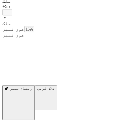
ملک
+55
ملک
فون نمبر
فون نمبر
تلاش کریں
رینڈم نمبر