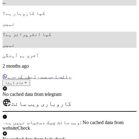
--
کیا کاروبار ہے؟
نہیں
کیا انٹرپرائز ہے؟
نہیں
آخری ہم آہنگی
2 months ago
واٹس ایپ سے رابطہ کریں۔
خام ڈیٹا
No cached data from telegram
کاروباری ویب سائٹ
ویب سائٹ چیک دستیاب نہیں ہے۔: No cached data from
websiteCheck