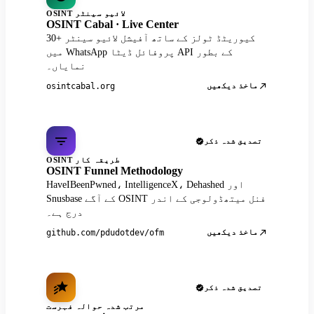
OSINT لائیو سینٹر
OSINT Cabal · Live Center
30+ کیوریٹڈ ٹولز کے ساتھ آفیشل لائیو سینٹر
میں WhatsApp پروفائل ڈیٹا API کے بطور
نمایاں۔
ماخذ دیکھیں
osintcabal.org
تصدیق شدہ ذکر
OSINT طریقہ کار
OSINT Funnel Methodology
HaveIBeenPwned، IntelligenceX، Dehashed اور
Snusbase کے آگے OSINT فنل میتھڈولوجی کے اندر
درج ہے۔
ماخذ دیکھیں
github.com/pdudotdev/ofm
تصدیق شدہ ذکر
مرتب شدہ حوالہ فہرست