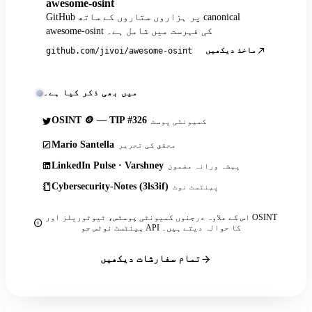
awesome-osint
GitHub پر ہزاروں ستاروں کے ساتھ canonical
awesome-osint کی فہرست میں شامل ہے۔
ماخذ دیکھیں
github.com/jivoi/awesome-osint
میں بھی ذکر کیا ہے۔
OSINT 🪙 — TIP #326
کمیونٹی پوسٹ
Mario Santella
محقق کی تحریر
LinkedIn Pulse · Varshney
پیشہ ورانہ مضمون
Cybersecurity-Notes (3ls3if)
پینٹسٹ نوٹ
اس کے علاوہ درجنوں کمیونٹی پوسٹس، ٹیوٹوریلز اور OSINT
پینٹسٹ نوٹس جو API کا حوالہ دیتے ہیں۔
تمام سفارشات دیکھیں