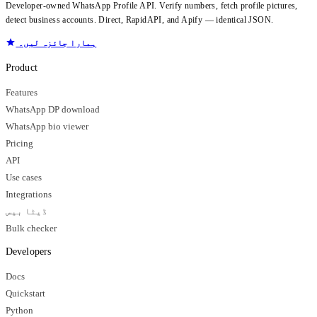
Developer-owned WhatsApp Profile API. Verify numbers, fetch profile pictures,
detect business accounts. Direct, RapidAPI, and Apify — identical JSON.
ہمارا جائزہ لیں۔
Product
Features
WhatsApp DP download
WhatsApp bio viewer
Pricing
API
Use cases
Integrations
ڈیٹا بیس
Bulk checker
Developers
Docs
Quickstart
Python