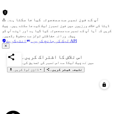
⚠️ آپ کے فون نمبر سے سمجھوتہ کیا جا سکتا ہے۔
ڈیٹا کی خلاف ورزیوں میں فون نمبرز لیک کیے جا سکتے ہیں۔ چیک
کریں کہ آیا آپ کے نمبر سے سمجھوتہ کیا گیا ہے اور اپنے آپ کو
پیشہ ورانہ حفاظتی ٹولز سے محفوظ رکھیں۔
انٹیگریٹ API
لیک کی جانچ کریں۔
اس تلاش کا اشتراک کریں۔
میں نے چیک لیکڈ سے اس نمبر کی تصدیق کی۔
نتیجہ شیئر کریں۔
ڈاؤن لوڈ کریں۔