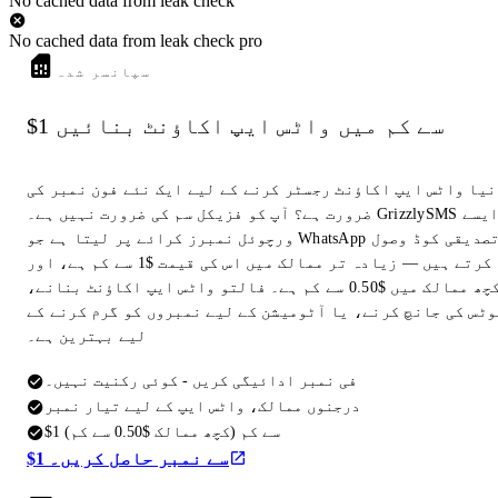
No cached data from leak check
No cached data from leak check pro
سپانسر شدہ
$1 سے کم میں واٹس ایپ اکاؤنٹ بنائیں
نیا واٹس ایپ اکاؤنٹ رجسٹر کرنے کے لیے ایک نئے فون نمبر کی
ضرورت ہے؟ آپ کو فزیکل سم کی ضرورت نہیں ہے۔ GrizzlySMS ایسے
ورچوئل نمبرز کرائے پر لیتا ہے جو WhatsApp تصدیقی کوڈ وصول
کرتے ہیں — زیادہ تر ممالک میں اس کی قیمت $1 سے کم ہے، اور
کچھ ممالک میں $0.50 سے کم ہے۔ فالتو واٹس ایپ اکاؤنٹ بنانے،
وٹس کی جانچ کرنے، یا آٹومیشن کے لیے نمبروں کو گرم کرنے کے
لیے بہترین ہے۔
فی نمبر ادائیگی کریں - کوئی رکنیت نہیں۔
درجنوں ممالک، واٹس ایپ کے لیے تیار نمبر
$1 سے کم (کچھ ممالک $0.50 سے کم)
$1 سے نمبر حاصل کریں۔