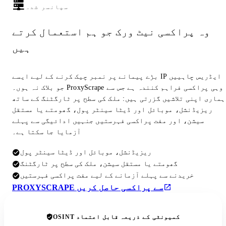
سپانسر شدہ
وہ پراکسی نیٹ ورک جو ہم استعمال کرتے
ہیں
بڑے پیمانے پر نمبر چیک کرنے کے لیے ایسے IP ایڈریس چاہییں
جو بلاک نہ ہوں۔ ProxyScrape وہی پراکسی فراہم کنندہ ہے جس سے
ہماری اپنی تلاشیں گزرتی ہیں: ملک کی سطح پر ٹارگٹنگ کے ساتھ
ریزیڈنشل، موبائل اور ڈیٹا سینٹر پول، گھومتے یا مستقل
سیشن، اور مفت پراکسی فہرستیں جنہیں ادائیگی سے پہلے
آزمایا جا سکتا ہے۔
ریزیڈنشل، موبائل اور ڈیٹا سینٹر پول
گھومتے یا مستقل سیشن، ملک کی سطح پر ٹارگٹنگ
خریدنے سے پہلے آزمانے کے لیے مفت پراکسی فہرستیں
PROXYSCRAPE سے پراکسی حاصل کریں
OSINT کمیونٹی کے ذریعہ قابل اعتماد