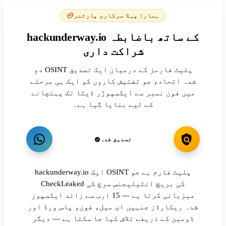
ہمارا پہلا سرکاری پارٹنر
hackunderway.io کے ساتھ باضابطہ
شراکت داری
دو OSINT پلیٹ فارمز کے درمیان ایک تصدیق
شدہ اتحاد، جو تفتیش کاروں کو ایک ہی مرحلے
میں فون نمبر سے ایکسپوژر ڈیٹا تک پہنچانے
کے لیے بنایا گیا ہے۔
تصدیق شدہ
hackunderway.io ایک OSINT پلیٹ فارم ہے جو
CheckLeaked کی بریچ انٹیلیجنس سرچ کی
میزبانی کرتا ہے — 15 ارب سے زائد ایکسپوز
شدہ ریکارڈز جنہیں ای میل، فون، پاس ورڈ اور
ڈومین کے ذریعے تلاش کیا جا سکتا ہے — دیگر