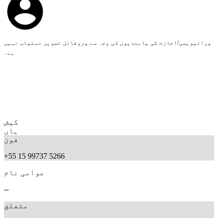
پرائیویسی/اجازت کی پابندیوں کی وجہ سے پروفائل تصویر دستیاب نہیں
ہے۔
کیش
ہاں
فون
+55 15 99737 5266
عوامی نام
--
متعلق