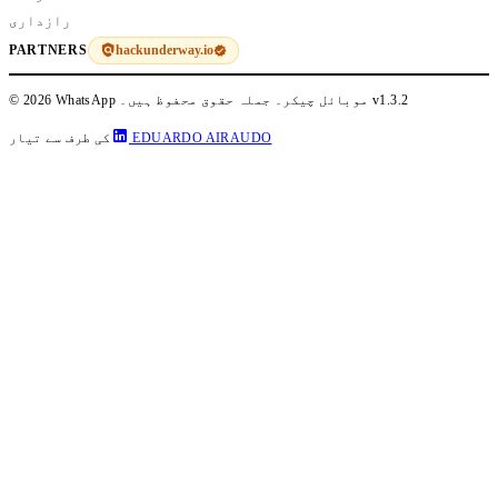
رازداری
hackunderway.io
PARTNERS
v1.3.2
© 2026 WhatsApp موبائل چیکر۔ جملہ حقوق محفوظ ہیں۔
EDUARDO AIRAUDO
کی طرف سے تیار