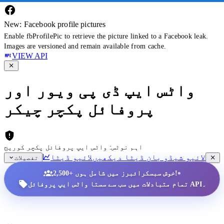
New: Facebook profile pictures
Enable fbProfilePic to retrieve the picture linked to a Facebook leak.
Images are versioned and remain available from cache.
VIEW API
واٹس ایپ ڈی پی ویور اور
پروفائل پکچر چیکر
اہم نوٹس: واٹس ایپ پروفائل پکچر کوریج
لائیو شیڈو بان ڈیٹا دیکھیں
لائیو ڈیٹا
تفصیلات
•
2,500+ خوش سبسکرائبرز میں شامل ہوں!
تمام متبادلات میں سب سے سستا واٹس ایپ پروفائل API۔