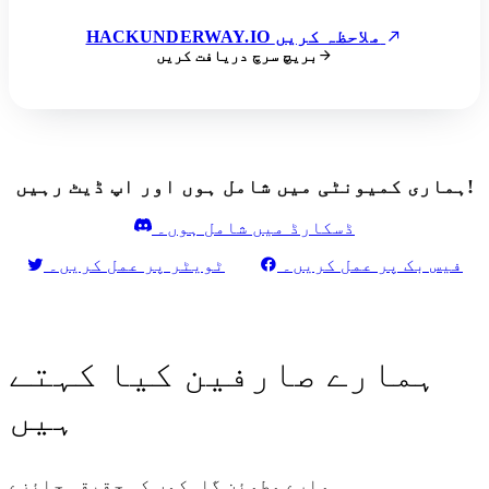
HACKUNDERWAY.IO ملاحظہ کریں
بریچ سرچ دریافت کریں
ہماری کمیونٹی میں شامل ہوں اور اپ ڈیٹ رہیں!
ڈسکارڈ میں شامل ہوں۔
فیس بک پر عمل کریں۔
ٹویٹر پر عمل کریں۔
ہمارے صارفین کیا کہتے
ہیں
ہمارے مطمئن گاہکوں کی حقیقی جائزے