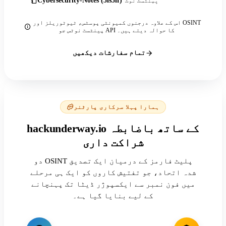
Cybersecurity-Notes (3ls3if)
پینٹسٹ نوٹ
اس کے علاوہ درجنوں کمیونٹی پوسٹس، ٹیوٹوریلز اور OSINT
پینٹسٹ نوٹس جو API کا حوالہ دیتے ہیں۔
تمام سفارشات دیکھیں
ہمارا پہلا سرکاری پارٹنر
hackunderway.io کے ساتھ باضابطہ
شراکت داری
دو OSINT پلیٹ فارمز کے درمیان ایک تصدیق
شدہ اتحاد، جو تفتیش کاروں کو ایک ہی مرحلے
میں فون نمبر سے ایکسپوژر ڈیٹا تک پہنچانے
کے لیے بنایا گیا ہے۔