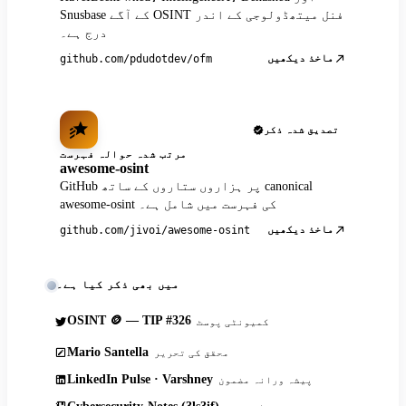
Snusbase کے آگے OSINT فنل میتھڈولوجی کے اندر
درج ہے۔
ماخذ دیکھیں
github.com/pdudotdev/ofm
تصدیق شدہ ذکر
مرتب شدہ حوالہ فہرست
awesome-osint
GitHub پر ہزاروں ستاروں کے ساتھ canonical
awesome-osint کی فہرست میں شامل ہے۔
ماخذ دیکھیں
github.com/jivoi/awesome-osint
میں بھی ذکر کیا ہے۔
OSINT 🪙 — TIP #326
کمیونٹی پوسٹ
Mario Santella
محقق کی تحریر
LinkedIn Pulse · Varshney
پیشہ ورانہ مضمون