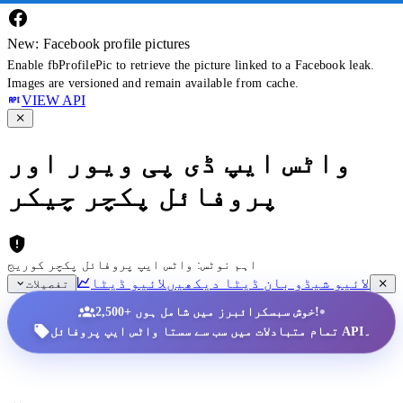
New: Facebook profile pictures
Enable fbProfilePic to retrieve the picture linked to a Facebook leak.
Images are versioned and remain available from cache.
VIEW API
واٹس ایپ ڈی پی ویور اور
پروفائل پکچر چیکر
اہم نوٹس: واٹس ایپ پروفائل پکچر کوریج
لائیو شیڈو بان ڈیٹا دیکھیں
لائیو ڈیٹا
تفصیلات
•
2,500+ خوش سبسکرائبرز میں شامل ہوں!
تمام متبادلات میں سب سے سستا واٹس ایپ پروفائل API۔