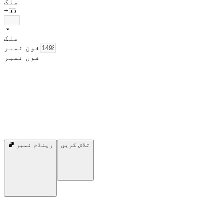
ملک
+55
ملک
فون نمبر
فون نمبر
تلاش کریں
رینڈم نمبر