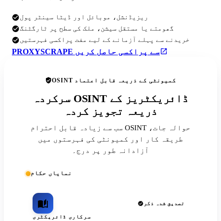
ریزیڈنشل، موبائل اور ڈیٹا سینٹر پول
گھومتے یا مستقل سیشن، ملک کی سطح پر ٹارگٹنگ
خریدنے سے پہلے آزمانے کے لیے مفت پراکسی فہرستیں
PROXYSCRAPE سے پراکسی حاصل کریں
OSINT کمیونٹی کے ذریعہ قابل اعتماد
سرکردہ OSINT ڈائریکٹریز کے
ذریعہ تجویز کردہ
سب سے زیادہ قابل احترام OSINT حوالہ جات،
طریقہ کار اور کمیونٹی کی فہرستوں میں
آزادانہ طور پر درج۔
نمایاں حکام
تصدیق شدہ ذکر
سرکاری ڈائریکٹری