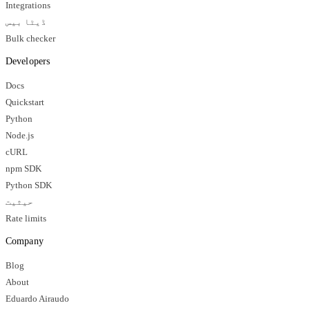
Integrations
ڈیٹا بیس
Bulk checker
Developers
Docs
Quickstart
Python
Node.js
cURL
npm SDK
Python SDK
حیثیت
Rate limits
Company
Blog
About
Eduardo Airaudo