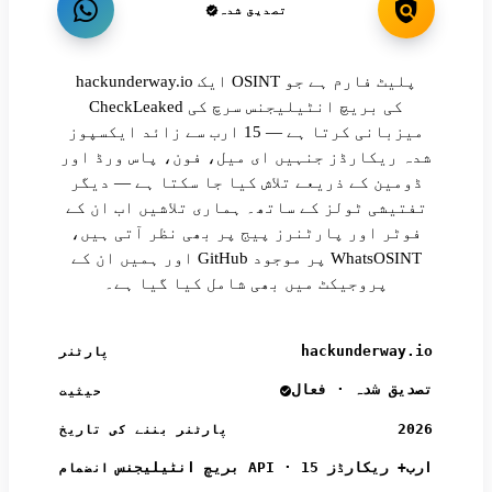
تصدیق شدہ
hackunderway.io ایک OSINT پلیٹ فارم ہے جو
CheckLeaked کی بریچ انٹیلیجنس سرچ کی
میزبانی کرتا ہے — 15 ارب سے زائد ایکسپوز
شدہ ریکارڈز جنہیں ای میل، فون، پاس ورڈ اور
ڈومین کے ذریعے تلاش کیا جا سکتا ہے — دیگر
تفتیشی ٹولز کے ساتھ۔ ہماری تلاشیں اب ان کے
فوٹر اور پارٹنرز پیج پر بھی نظر آتی ہیں،
اور ہمیں ان کے GitHub پر موجود WhatsOSINT
پروجیکٹ میں بھی شامل کیا گیا ہے۔
hackunderway.io
پارٹنر
تصدیق شدہ · فعال
حیثیت
2026
پارٹنر بننے کی تاریخ
بریچ انٹیلیجنس API · 15 ارب+ ریکارڈز
انضمام