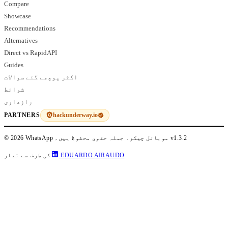
Compare
Showcase
Recommendations
Alternatives
Direct vs RapidAPI
Guides
اکثر پوچھے گئے سوالات
شرائط
رازداری
hackunderway.io
PARTNERS
v1.3.2
© 2026 WhatsApp موبائل چیکر۔ جملہ حقوق محفوظ ہیں۔
EDUARDO AIRAUDO
کی طرف سے تیار