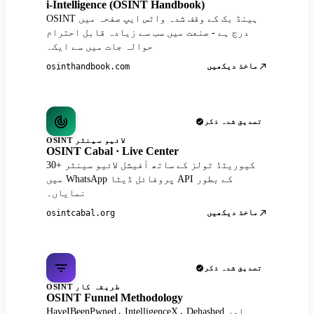
i-Intelligence (OSINT Handbook)
OSINT ہینڈ بک کے وقف شدہ واٹس ایپ صفحہ میں
درج ہے - صنعت میں سب سے زیادہ قابل احترام
حوالہ جات میں سے ایک۔
ماخذ دیکھیں
osinthandbook.com
تصدیق شدہ ذکر
OSINT لائیو سینٹر
OSINT Cabal · Live Center
30+ کیوریٹڈ ٹولز کے ساتھ آفیشل لائیو سینٹر
میں WhatsApp پروفائل ڈیٹا API کے بطور
نمایاں۔
ماخذ دیکھیں
osintcabal.org
تصدیق شدہ ذکر
OSINT طریقہ کار
OSINT Funnel Methodology
HaveIBeenPwned، IntelligenceX، Dehashed اور