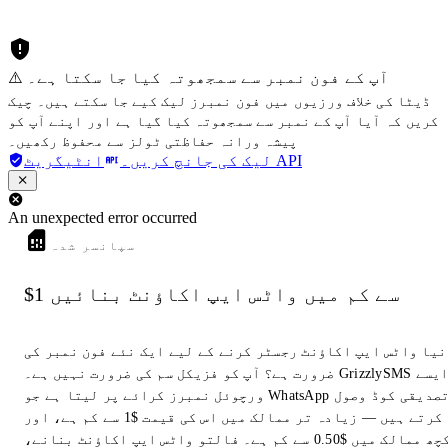
⚠️ آپ کے فون نمبر سے سمجھوتہ کیا جا سکتا ہے۔
ڈیٹا کی خلاف ورزیوں میں فون نمبرز لیک کیے جا سکتے ہیں۔ چیک
کریں کہ آیا آپ کے نمبر سے سمجھوتہ کیا گیا ہے اور اپنے آپ کو
پیشہ ورانہ حفاظتی ٹولز سے محفوظ رکھیں۔
انٹیگریٹ API
لیک کی جانچ کریں۔
An unexpected error occurred
سپانسر شدہ
$1 سے کم میں واٹس ایپ اکاؤنٹ بنائیں
نیا واٹس ایپ اکاؤنٹ رجسٹر کرنے کے لیے ایک نئے فون نمبر کی
ضرورت ہے؟ آپ کو فزیکل سم کی ضرورت نہیں ہے۔ GrizzlySMS ایسے
ورچوئل نمبرز کرائے پر لیتا ہے جو WhatsApp تصدیقی کوڈ وصول
کرتے ہیں — زیادہ تر ممالک میں اس کی قیمت $1 سے کم ہے، اور
کچھ ممالک میں $0.50 سے کم ہے۔ فالتو واٹس ایپ اکاؤنٹ بنانے،