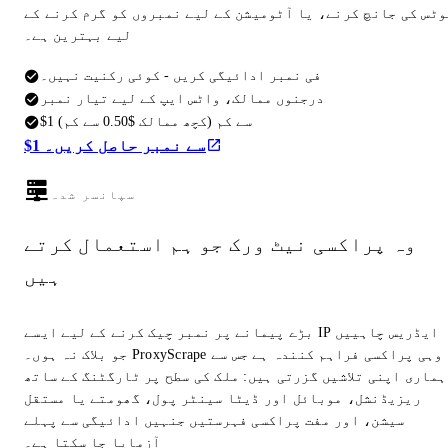
وٹس کی جانچ کرنے، یا آٹومیشن کے لیے نمبروں کو گرم کرنے کے
لیے بہترین ہے۔
فی نمبر ادائیگی کریں - کوئی رکنیت نہیں۔
درجنوں ممالک، واٹس ایپ کے لیے تیار نمبر
$1 سے کم (کچھ ممالک $0.50 سے کم)
$1 سے نمبر حاصل کریں۔
سپانسر شدہ
وہ پراکسی نیٹ ورک جو ہم استعمال کرتے
ہیں
بڑے پیمانے پر نمبر چیک کرنے کے لیے ایسے IP ایڈریس چاہییں
جو بلاک نہ ہوں۔ ProxyScrape وہی پراکسی فراہم کنندہ ہے جس سے
ہماری اپنی تلاشیں گزرتی ہیں: ملک کی سطح پر ٹارگٹنگ کے ساتھ
ریزیڈنشل، موبائل اور ڈیٹا سینٹر پول، گھومتے یا مستقل
سیشن، اور مفت پراکسی فہرستیں جنہیں ادائیگی سے پہلے
آزمایا جا سکتا ہے۔