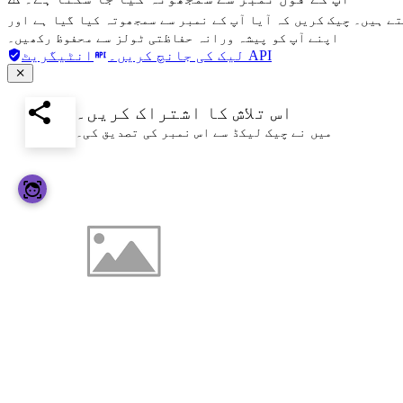
تے ہیں۔ چیک کریں کہ آیا آپ کے نمبر سے سمجھوتہ کیا گیا ہے اور
اپنے آپ کو پیشہ ورانہ حفاظتی ٹولز سے محفوظ رکھیں۔
انٹیگریٹ API
لیک کی جانچ کریں۔
اس تلاش کا اشتراک کریں۔
میں نے چیک لیکڈ سے اس نمبر کی تصدیق کی۔