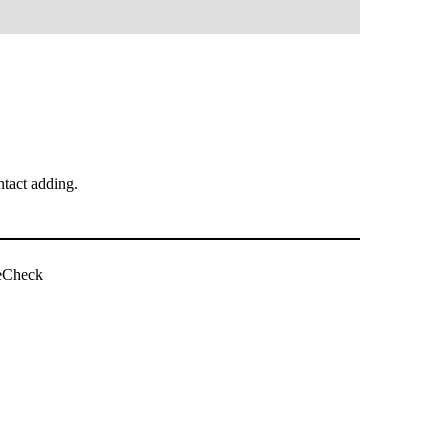
tact adding.
ویب سائٹ چیک