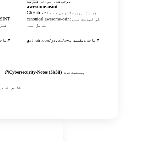
مرتب شدہ حوالہ فہرست
awesome-osint
GitHub پر ہزاروں ستاروں کے ساتھ
canonical awesome-osint کی فہرست میں
شامل ہے۔
فنل
ماخذ دیکھیں
ماخذ
github.com/jivoi/awesome-osint
Cybersecurity-Notes (3ls3if)
پینٹسٹ نوٹ
اس کے علاوہ درجنوں کمیونٹی پوسٹس، ٹیوٹوریلز اور OSINT