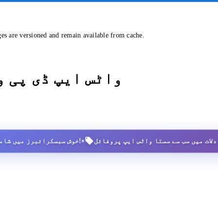
ges are versioned and remain available from cache.
واٹس ایپ ڈی پی 
•
2,500+ خوش سبسکرائبرز میں شامل ہوں!