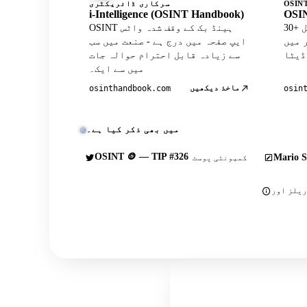
سرکاری ڈائریکٹری
i-Intelligence (OSINT Handbook)
OSIN
30+ کیوریٹڈ ٹولز کے ساتھ آفیشل
OSINT ہینڈ بک کے وقف شدہ واٹس
Wh پروفائل
ایپ صفحہ میں درج ہے - صنعت میں سب
سے زیادہ قابل احترام حوالہ جات
میں سے ایک۔
ماخذ دیکھیں
osinthandbook.com
osin
میں بھی ذکر کیا ہے۔
OSINT 🪙 — TIP #326
Mario S
کمیونٹی پوسٹ