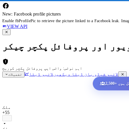
New: Facebook profile pictures
Enable fbProfilePic to retrieve the picture linked to a Facebook leak. Ima
VIEW API
ویور اور پروفائل پکچر چیکر
اہم نوٹس: واٹس ایپ پروفائل پکچر کوریج
لائیو شیڈو بان ڈیٹا دیکھیں
لائیو ڈیٹا
تفصیلات
ملک
+55
ملک