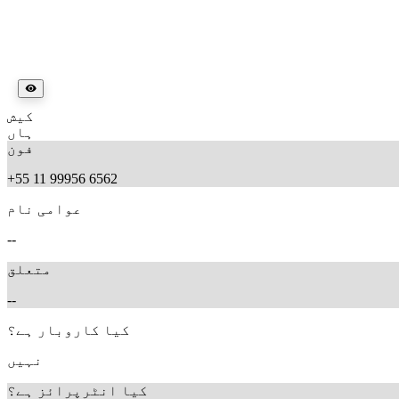
کیش
ہاں
فون
+55 11 99956 6562
عوامی نام
--
متعلق
--
کیا کاروبار ہے؟
نہیں
کیا انٹرپرائز ہے؟