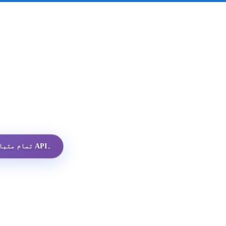
تمام متبادلات میں سب سے سستا واٹس ایپ پروفائل API۔