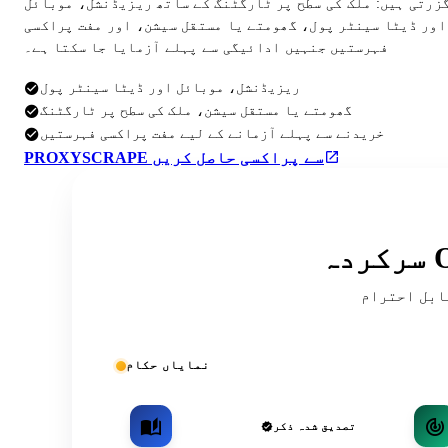
گزرتی ہیں: ملک کی سطح پر ٹارگٹنگ کے ساتھ ریزیڈنشل، موبائل
اور ڈیٹا سینٹر پول، گھومتے یا مستقل سیشن، اور مفت پراکسی
فہرستیں جنہیں ادائیگی سے پہلے آزمایا جا سکتا ہے۔
ریزیڈنشل، موبائل اور ڈیٹا سینٹر پول
گھومتے یا مستقل سیشن، ملک کی سطح پر ٹارگٹنگ
خریدنے سے پہلے آزمانے کے لیے مفت پراکسی فہرستیں
PROXYSCRAPE سے پراکسی حاصل کریں
ریقہ کار اور کمیونٹی کی فہرستوں میں
نمایاں حکام
تصدیق شدہ ذکر