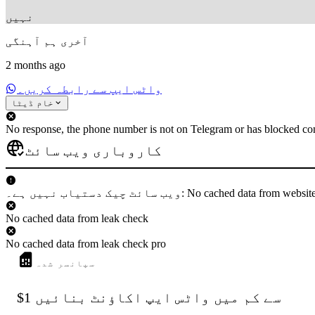
نہیں
آخری ہم آہنگی
2 months ago
واٹس ایپ سے رابطہ کریں۔
خام ڈیٹا
No response, the phone number is not on Telegram or has blocked con
کاروباری ویب سائٹ
 دستیاب نہیں ہے۔: No cached data from websiteCheck
No cached data from leak check
No cached data from leak check pro
سپانسر شدہ
$1 سے کم میں واٹس ایپ اکاؤنٹ بنائیں