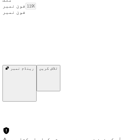
فون نمبر
فون نمبر
تلاش کریں
رینڈم نمبر
⚠️ آپ کے فون نمبر سے سمجھوتہ کیا جا سکتا ہے۔