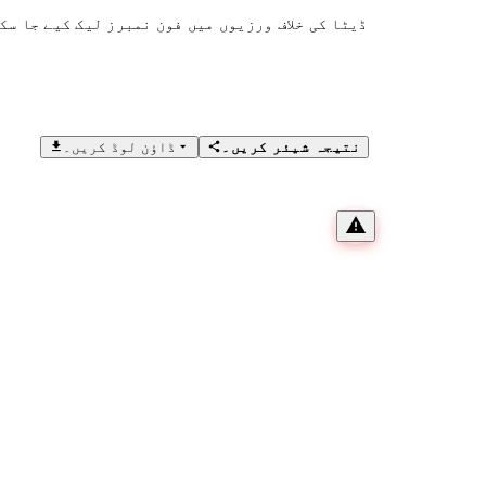
ڈیٹا کی خلاف ورزیوں میں فون نمبرز لیک کیے جا سک
نتیجہ شیئر کریں۔
ڈاؤن لوڈ کریں۔