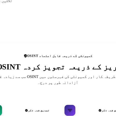
تلاشیں 
OSINT کمیونٹی کے ذریعہ قابل اعتماد
 ڈائریکٹریز کے ذریعہ تجویز کردہ
سب سے زیادہ قابل احترام OSINT حوالہ جات، ط
آزادانہ طور پر درج۔
 شدہ ذکر
تصدیق شدہ ذکر