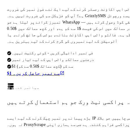
ٹس ایپ اکاؤنٹ رجسٹر کرنے کے لیے ایک نئے فون نمبر کی ضرورت
ہے؟ آپ کو فزیکل سم کی ضرورت نہیں ہے۔ GrizzlySMS ایسے ورچوئل
نمبرز کرائے پر لیتا ہے جو WhatsApp تصدیقی کوڈ وصول کرتے ہیں —
زیادہ تر ممالک میں اس کی قیمت $1 سے کم ہے، اور کچھ ممالک میں $0.50
م ہے۔ فالتو واٹس ایپ اکاؤنٹ بنانے، بوٹس کی جانچ کرنے، یا
آٹومیشن کے لیے نمبروں کو گرم کرنے کے لیے بہترین ہے۔
فی نمبر ادائیگی کریں - کوئی رکنیت نہیں۔
درجنوں ممالک، واٹس ایپ کے لیے تیار نمبر
$1 سے کم (کچھ ممالک $0.50 سے کم)
$1 سے نمبر حاصل کریں۔
سپانسر شدہ
ہ پراکسی نیٹ ورک جو ہم استعمال کرتے ہیں
بڑے پیمانے پر نمبر چیک کرنے کے لیے ایسے IP ایڈریس چاہییں جو بلاک
نہ ہوں۔ ProxyScrape وہی پراکسی فراہم کنندہ ہے جس سے ہماری اپنی