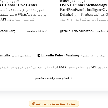
OSINT طریقہ کار
OSINT لائیو سینٹر
T Cabal · Live Center
OSINT Funnel Methodology
HaveIBeenPwned، IntelligenceX،
Dehashed اور Snusbase کے آگے OSINT
لائیو سینٹر میں atsApp
 میتھڈولوجی کے اندر درج ہے۔
ڈیٹا API کے بطور نمایاں۔
 دیکھیں
ماخذ دیکھیں
tcabal.org
github.com/pdudotdev/ofm
antella
LinkedIn Pulse · Varshney
پیشہ ورانہ مضمون
محقق کی تحریر
 پینٹسٹ نوٹس جو API کا حوالہ دیتے ہیں۔
تمام سفارشات دیکھیں
ہمارا پہلا سرکاری پارٹنر