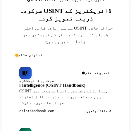
OSINT کمیونٹی کے ذریعہ قابل اعتماد
سرکردہ OSINT ڈائریکٹریز کے
ذریعہ تجویز کردہ
سب سے زیادہ قابل احترام OSINT حوالہ جات،
طریقہ کار اور کمیونٹی کی فہرستوں میں
آزادانہ طور پر درج۔
نمایاں حکام
تصدیق شدہ ذکر
سرکاری ڈائریکٹری
i-Intelligence (OSINT Handbook)
OSINT ہینڈ بک کے وقف شدہ واٹس ایپ صفحہ میں
درج ہے - صنعت میں سب سے زیادہ قابل احترام
حوالہ جات میں سے ایک۔
ماخذ دیکھیں
osinthandbook.com