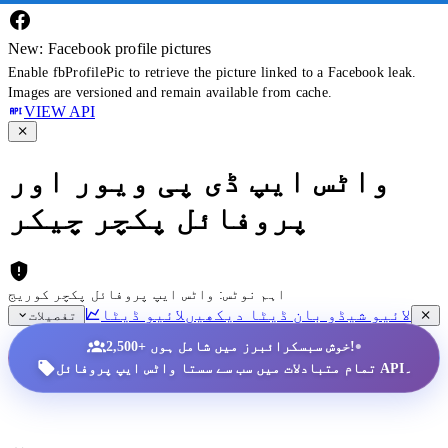
New: Facebook profile pictures
Enable fbProfilePic to retrieve the picture linked to a Facebook leak.
Images are versioned and remain available from cache.
VIEW API
واٹس ایپ ڈی پی ویور اور
پروفائل پکچر چیکر
اہم نوٹس: واٹس ایپ پروفائل پکچر کوریج
لائیو شیڈو بان ڈیٹا دیکھیں
لائیو ڈیٹا
تفصیلات
•
2,500+ خوش سبسکرائبرز میں شامل ہوں!
تمام متبادلات میں سب سے سستا واٹس ایپ پروفائل API۔