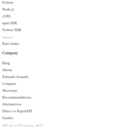
Python
Node.js
cURL
npm SDK
Python SDK
حیثیت
Rate limits
Company
Blog
About
Eduardo Airaudo
Compare
Showcase
Recommendations
Alternatives
Direct vs RapidAPI
Guides
اکثر پوچھے گئے سوالات