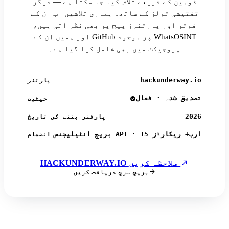
ڈومین کے ذریعے تلاش کیا جا سکتا ہے — دیگر
تفتیشی ٹولز کے ساتھ۔ ہماری تلاشیں اب ان کے
فوٹر اور پارٹنرز پیج پر بھی نظر آتی ہیں،
اور ہمیں ان کے GitHub پر موجود WhatsOSINT
پروجیکٹ میں بھی شامل کیا گیا ہے۔
hackunderway.io
پارٹنر
تصدیق شدہ · فعال
حیثیت
2026
پارٹنر بننے کی تاریخ
بریچ انٹیلیجنس API · 15 ارب+ ریکارڈز
انضمام
HACKUNDERWAY.IO ملاحظہ کریں
بریچ سرچ دریافت کریں