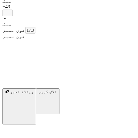
ملک
+49
ملک
فون نمبر
فون نمبر
تلاش کریں
رینڈم نمبر