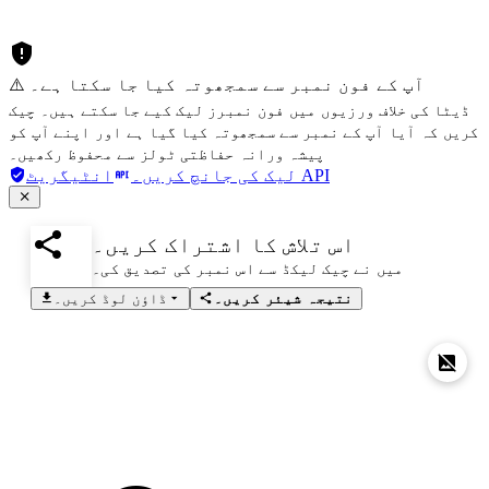
⚠️ آپ کے فون نمبر سے سمجھوتہ کیا جا سکتا ہے۔
ڈیٹا کی خلاف ورزیوں میں فون نمبرز لیک کیے جا سکتے ہیں۔ چیک
کریں کہ آیا آپ کے نمبر سے سمجھوتہ کیا گیا ہے اور اپنے آپ کو
پیشہ ورانہ حفاظتی ٹولز سے محفوظ رکھیں۔
انٹیگریٹ API
لیک کی جانچ کریں۔
اس تلاش کا اشتراک کریں۔
میں نے چیک لیکڈ سے اس نمبر کی تصدیق کی۔
نتیجہ شیئر کریں۔
ڈاؤن لوڈ کریں۔