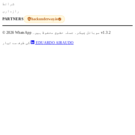
شرائط
رازداری
hackunderway.io
PARTNERS
v1.3.2
© 2026 WhatsApp موبائل چیکر۔ جملہ حقوق محفوظ ہیں۔
EDUARDO AIRAUDO
کی طرف سے تیار