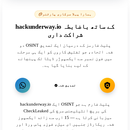
ہمارا پہلا سرکاری پارٹنر
hackunderway.io کے ساتھ باضابطہ
شراکت داری
دو OSINT پلیٹ فارمز کے درمیان ایک تصدیق
شدہ اتحاد، جو تفتیش کاروں کو ایک ہی مرحلے
میں فون نمبر سے ایکسپوژر ڈیٹا تک پہنچانے
کے لیے بنایا گیا ہے۔
تصدیق شدہ
hackunderway.io ایک OSINT پلیٹ فارم ہے جو
CheckLeaked کی بریچ انٹیلیجنس سرچ کی
میزبانی کرتا ہے — 15 ارب سے زائد ایکسپوز
شدہ ریکارڈز جنہیں ای میل، فون، پاس ورڈ اور