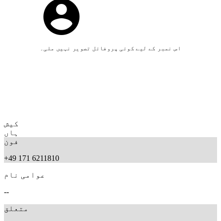
اس نمبر کے لیے کوئی پروفائل تصویر نہیں ملی۔
کیش
ہاں
فون
+49 171 6211810
عوامی نام
--
متعلق