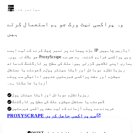
سپانسر شدہ
وہ پراکسی نیٹ ورک جو ہم استعمال کرتے
ہیں
بڑے پیمانے پر نمبر چیک کرنے کے لیے ایسے IP ایڈریس چاہییں
جو بلاک نہ ہوں۔ ProxyScrape وہی پراکسی فراہم کنندہ ہے جس سے
ہماری اپنی تلاشیں گزرتی ہیں: ملک کی سطح پر ٹارگٹنگ کے ساتھ
ریزیڈنشل، موبائل اور ڈیٹا سینٹر پول، گھومتے یا مستقل
سیشن، اور مفت پراکسی فہرستیں جنہیں ادائیگی سے پہلے
آزمایا جا سکتا ہے۔
ریزیڈنشل، موبائل اور ڈیٹا سینٹر پول
گھومتے یا مستقل سیشن، ملک کی سطح پر ٹارگٹنگ
خریدنے سے پہلے آزمانے کے لیے مفت پراکسی فہرستیں
PROXYSCRAPE سے پراکسی حاصل کریں