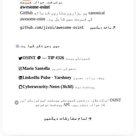
مرتب شدہ حوالہ فہرست
awesome-osint
GitHub پر ہزاروں ستاروں کے ساتھ canonical
awesome-osint کی فہرست میں شامل ہے۔
ماخذ دیکھیں
github.com/jivoi/awesome-osint
میں بھی ذکر کیا ہے۔
OSINT 🪙 — TIP #326
کمیونٹی پوسٹ
Mario Santella
محقق کی تحریر
LinkedIn Pulse · Varshney
پیشہ ورانہ مضمون
Cybersecurity-Notes (3ls3if)
پینٹسٹ نوٹ
اس کے علاوہ درجنوں کمیونٹی پوسٹس، ٹیوٹوریلز اور OSINT
پینٹسٹ نوٹس جو API کا حوالہ دیتے ہیں۔
تمام سفارشات دیکھیں