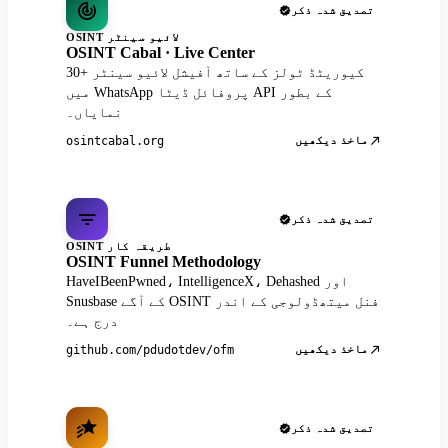
تصدیق شدہ ذکر
OSINT لائیو سینٹر
OSINT Cabal · Live Center
30+ کیوریٹڈ ٹولز کے ساتھ آفیشل لائیو سینٹر
میں WhatsApp پروفائل ڈیٹا API کے بطور
نمایاں۔
ماخذ دیکھیں
osintcabal.org
تصدیق شدہ ذکر
OSINT طریقہ کار
OSINT Funnel Methodology
HaveIBeenPwned، IntelligenceX، Dehashed اور
Snusbase کے آگے OSINT فنل میتھڈولوجی کے اندر
درج ہے۔
ماخذ دیکھیں
github.com/pdudotdev/ofm
تصدیق شدہ ذکر