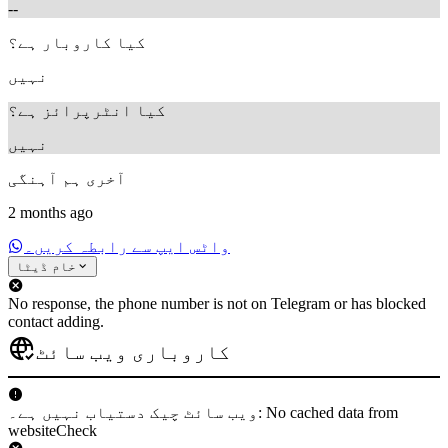
--
کیا کاروبار ہے؟
نہیں
کیا انٹرپرائز ہے؟
نہیں
آخری ہم آہنگی
2 months ago
واٹس ایپ سے رابطہ کریں۔
خام ڈیٹا
No response, the phone number is not on Telegram or has blocked
contact adding.
کاروباری ویب سائٹ
ویب سائٹ چیک دستیاب نہیں ہے۔: No cached data from
websiteCheck