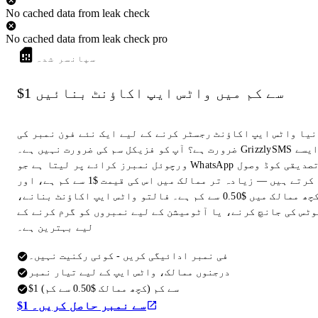
No cached data from leak check
No cached data from leak check pro
سپانسر شدہ
$1 سے کم میں واٹس ایپ اکاؤنٹ بنائیں
نیا واٹس ایپ اکاؤنٹ رجسٹر کرنے کے لیے ایک نئے فون نمبر کی
ضرورت ہے؟ آپ کو فزیکل سم کی ضرورت نہیں ہے۔ GrizzlySMS ایسے
ورچوئل نمبرز کرائے پر لیتا ہے جو WhatsApp تصدیقی کوڈ وصول
کرتے ہیں — زیادہ تر ممالک میں اس کی قیمت $1 سے کم ہے، اور
کچھ ممالک میں $0.50 سے کم ہے۔ فالتو واٹس ایپ اکاؤنٹ بنانے،
وٹس کی جانچ کرنے، یا آٹومیشن کے لیے نمبروں کو گرم کرنے کے
لیے بہترین ہے۔
فی نمبر ادائیگی کریں - کوئی رکنیت نہیں۔
درجنوں ممالک، واٹس ایپ کے لیے تیار نمبر
$1 سے کم (کچھ ممالک $0.50 سے کم)
$1 سے نمبر حاصل کریں۔