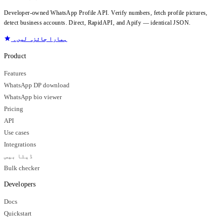
Developer-owned WhatsApp Profile API. Verify numbers, fetch profile pictures,
detect business accounts. Direct, RapidAPI, and Apify — identical JSON.
ہمارا جائزہ لیں۔
Product
Features
WhatsApp DP download
WhatsApp bio viewer
Pricing
API
Use cases
Integrations
ڈیٹا بیس
Bulk checker
Developers
Docs
Quickstart