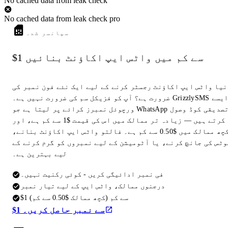
No cached data from leak check
No cached data from leak check pro
سپانسر شدہ
$1 سے کم میں واٹس ایپ اکاؤنٹ بنائیں
نیا واٹس ایپ اکاؤنٹ رجسٹر کرنے کے لیے ایک نئے فون نمبر کی
ضرورت ہے؟ آپ کو فزیکل سم کی ضرورت نہیں ہے۔ GrizzlySMS ایسے
ورچوئل نمبرز کرائے پر لیتا ہے جو WhatsApp تصدیقی کوڈ وصول
کرتے ہیں — زیادہ تر ممالک میں اس کی قیمت $1 سے کم ہے، اور
کچھ ممالک میں $0.50 سے کم ہے۔ فالتو واٹس ایپ اکاؤنٹ بنانے،
وٹس کی جانچ کرنے، یا آٹومیشن کے لیے نمبروں کو گرم کرنے کے
لیے بہترین ہے۔
فی نمبر ادائیگی کریں - کوئی رکنیت نہیں۔
درجنوں ممالک، واٹس ایپ کے لیے تیار نمبر
$1 سے کم (کچھ ممالک $0.50 سے کم)
$1 سے نمبر حاصل کریں۔