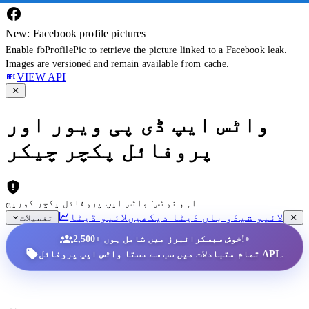
New: Facebook profile pictures
Enable fbProfilePic to retrieve the picture linked to a Facebook leak.
Images are versioned and remain available from cache.
VIEW API
واٹس ایپ ڈی پی ویور اور
پروفائل پکچر چیکر
اہم نوٹس: واٹس ایپ پروفائل پکچر کوریج
لائیو شیڈو بان ڈیٹا دیکھیں
لائیو ڈیٹا
تفصیلات
•
2,500+ خوش سبسکرائبرز میں شامل ہوں!
تمام متبادلات میں سب سے سستا واٹس ایپ پروفائل API۔