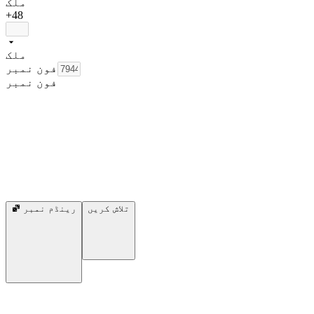
ملک
+48
ملک
فون نمبر
فون نمبر
تلاش کریں
رینڈم نمبر