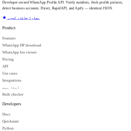
Developer-owned WhatsApp Profile API. Verify numbers, fetch profile pictures,
detect business accounts. Direct, RapidAPI, and Apify — identical JSON.
ہمارا جائزہ لیں۔
Product
Features
WhatsApp DP download
WhatsApp bio viewer
Pricing
API
Use cases
Integrations
ڈیٹا بیس
Bulk checker
Developers
Docs
Quickstart
Python