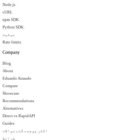
Node.js
cURL
npm SDK
Python SDK
حیثیت
Rate limits
Company
Blog
About
Eduardo Airaudo
Compare
Showcase
Recommendations
Alternatives
Direct vs RapidAPI
Guides
اکثر پوچھے گئے سوالات
شرائط