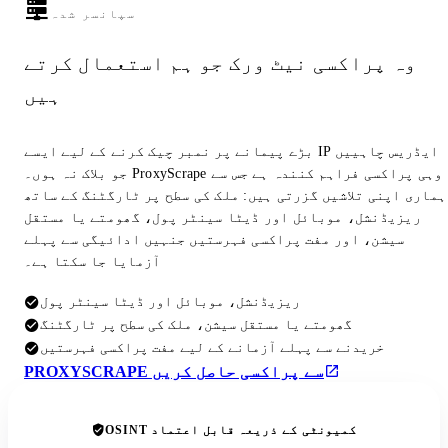
سپانسر شدہ
وہ پراکسی نیٹ ورک جو ہم استعمال کرتے
ہیں
بڑے پیمانے پر نمبر چیک کرنے کے لیے ایسے IP ایڈریس چاہییں
جو بلاک نہ ہوں۔ ProxyScrape وہی پراکسی فراہم کنندہ ہے جس سے
ہماری اپنی تلاشیں گزرتی ہیں: ملک کی سطح پر ٹارگٹنگ کے ساتھ
ریزیڈنشل، موبائل اور ڈیٹا سینٹر پول، گھومتے یا مستقل
سیشن، اور مفت پراکسی فہرستیں جنہیں ادائیگی سے پہلے
آزمایا جا سکتا ہے۔
ریزیڈنشل، موبائل اور ڈیٹا سینٹر پول
گھومتے یا مستقل سیشن، ملک کی سطح پر ٹارگٹنگ
خریدنے سے پہلے آزمانے کے لیے مفت پراکسی فہرستیں
PROXYSCRAPE سے پراکسی حاصل کریں
OSINT کمیونٹی کے ذریعہ قابل اعتماد