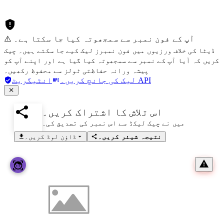
⚠️ آپ کے فون نمبر سے سمجھوتہ کیا جا سکتا ہے۔
ڈیٹا کی خلاف ورزیوں میں فون نمبرز لیک کیے جا سکتے ہیں۔ چیک
کریں کہ آیا آپ کے نمبر سے سمجھوتہ کیا گیا ہے اور اپنے آپ کو
پیشہ ورانہ حفاظتی ٹولز سے محفوظ رکھیں۔
انٹیگریٹ API
لیک کی جانچ کریں۔
اس تلاش کا اشتراک کریں۔
میں نے چیک لیکڈ سے اس نمبر کی تصدیق کی۔
نتیجہ شیئر کریں۔
ڈاؤن لوڈ کریں۔