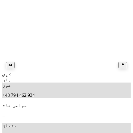
کیش
ہاں
فون
+48 794 462 934
عوامی نام
--
متعلق