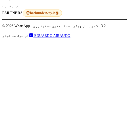
رازداری
hackunderway.io
PARTNERS
v1.3.2
© 2026 WhatsApp موبائل چیکر۔ جملہ حقوق محفوظ ہیں۔
EDUARDO AIRAUDO
کی طرف سے تیار