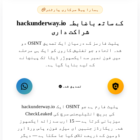
ہمارا پہلا سرکاری پارٹنر
hackunderway.io کے ساتھ باضابطہ
شراکت داری
دو OSINT پلیٹ فارمز کے درمیان ایک تصدیق
شدہ اتحاد، جو تفتیش کاروں کو ایک ہی مرحلے
میں فون نمبر سے ایکسپوژر ڈیٹا تک پہنچانے
کے لیے بنایا گیا ہے۔
تصدیق شدہ
hackunderway.io ایک OSINT پلیٹ فارم ہے جو
CheckLeaked کی بریچ انٹیلیجنس سرچ کی
میزبانی کرتا ہے — 15 ارب سے زائد ایکسپوز
شدہ ریکارڈز جنہیں ای میل، فون، پاس ورڈ اور
ڈومین کے ذریعے تلاش کیا جا سکتا ہے — دیگر