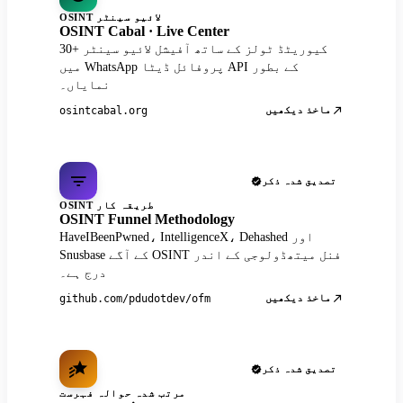
OSINT لائیو سینٹر
OSINT Cabal · Live Center
30+ کیوریٹڈ ٹولز کے ساتھ آفیشل لائیو سینٹر
میں WhatsApp پروفائل ڈیٹا API کے بطور
نمایاں۔
ماخذ دیکھیں
osintcabal.org
تصدیق شدہ ذکر
OSINT طریقہ کار
OSINT Funnel Methodology
HaveIBeenPwned، IntelligenceX، Dehashed اور
Snusbase کے آگے OSINT فنل میتھڈولوجی کے اندر
درج ہے۔
ماخذ دیکھیں
github.com/pdudotdev/ofm
تصدیق شدہ ذکر
مرتب شدہ حوالہ فہرست