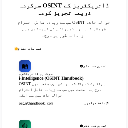
سرکردہ OSINT ڈائریکٹریز کے
ذریعہ تجویز کردہ
سب سے زیادہ قابل احترام OSINT حوالہ جات،
طریقہ کار اور کمیونٹی کی فہرستوں میں
آزادانہ طور پر درج۔
نمایاں حکام
تصدیق شدہ ذکر
سرکاری ڈائریکٹری
i-Intelligence (OSINT Handbook)
OSINT ہینڈ بک کے وقف شدہ واٹس ایپ صفحہ میں
درج ہے - صنعت میں سب سے زیادہ قابل احترام
حوالہ جات میں سے ایک۔
ماخذ دیکھیں
osinthandbook.com
تصدیق شدہ ذکر