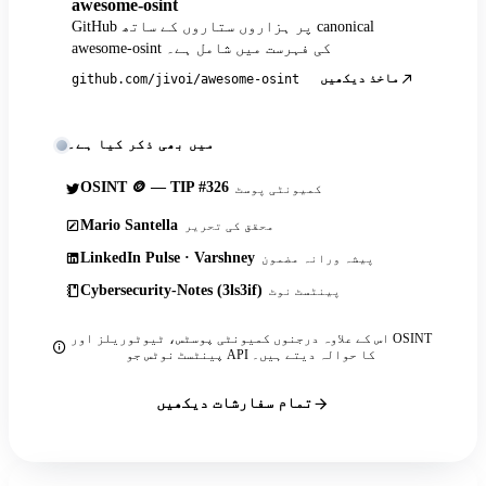
awesome-osint
GitHub پر ہزاروں ستاروں کے ساتھ canonical
awesome-osint کی فہرست میں شامل ہے۔
ماخذ دیکھیں
github.com/jivoi/awesome-osint
میں بھی ذکر کیا ہے۔
OSINT 🪙 — TIP #326
کمیونٹی پوسٹ
Mario Santella
محقق کی تحریر
LinkedIn Pulse · Varshney
پیشہ ورانہ مضمون
Cybersecurity-Notes (3ls3if)
پینٹسٹ نوٹ
اس کے علاوہ درجنوں کمیونٹی پوسٹس، ٹیوٹوریلز اور OSINT
پینٹسٹ نوٹس جو API کا حوالہ دیتے ہیں۔
تمام سفارشات دیکھیں