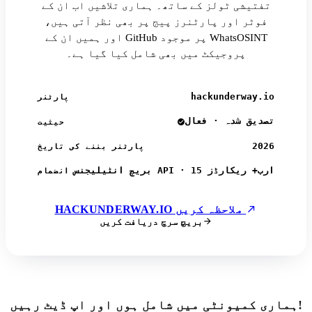
تفتیشی ٹولز کے ساتھ۔ ہماری تلاشیں اب ان کے
فوٹر اور پارٹنرز پیج پر بھی نظر آتی ہیں،
اور ہمیں ان کے GitHub پر موجود WhatsOSINT
پروجیکٹ میں بھی شامل کیا گیا ہے۔
hackunderway.io
پارٹنر
تصدیق شدہ · فعال
حیثیت
2026
پارٹنر بننے کی تاریخ
بریچ انٹیلیجنس API · 15 ارب+ ریکارڈز
انضمام
HACKUNDERWAY.IO ملاحظہ کریں
بریچ سرچ دریافت کریں
ہماری کمیونٹی میں شامل ہوں اور اپ ڈیٹ رہیں!