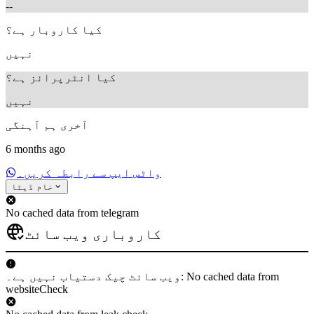
--
کیا کاروبار ہے؟
نہیں
کیا انٹرپرائز ہے؟
نہیں
آخری ہم آہنگی
6 months ago
واٹس ایپ سے رابطہ کریں۔
خام ڈیٹا
No cached data from telegram
کاروباری ویب سائٹ
ویب سائٹ چیک دستیاب نہیں ہے۔: No cached data from
websiteCheck