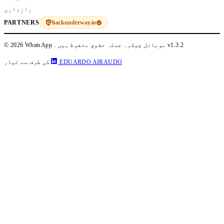
رازداری
hackunderway.io
PARTNERS
v1.3.2
© 2026 WhatsApp موبائل چیکر۔ جملہ حقوق محفوظ ہیں۔
EDUARDO AIRAUDO
کی طرف سے تیار