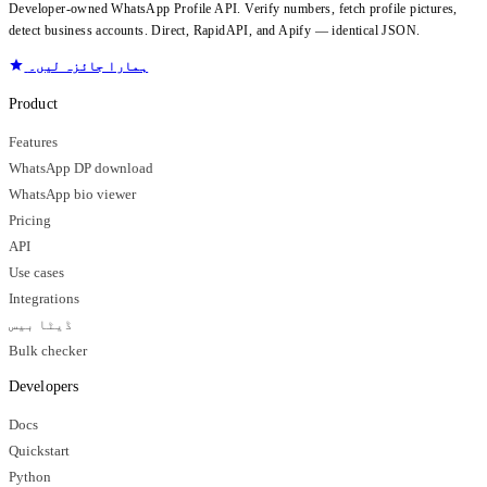
Developer-owned WhatsApp Profile API. Verify numbers, fetch profile pictures,
detect business accounts. Direct, RapidAPI, and Apify — identical JSON.
ہمارا جائزہ لیں۔
Product
Features
WhatsApp DP download
WhatsApp bio viewer
Pricing
API
Use cases
Integrations
ڈیٹا بیس
Bulk checker
Developers
Docs
Quickstart
Python