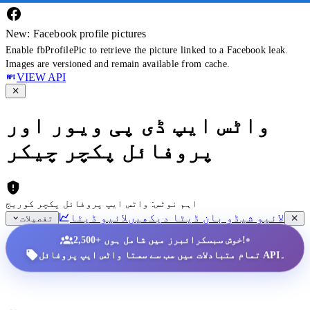
New: Facebook profile pictures
Enable fbProfilePic to retrieve the picture linked to a Facebook leak.
Images are versioned and remain available from cache.
VIEW API
واٹس ایپ ڈی پی ویور اور
پروفائل پکچر چیکر
اہم نوٹس: واٹس ایپ پروفائل پکچر کوریج
لائیو شیڈو بان ڈیٹا دیکھیں
لائیو ڈیٹا
تفصیلات
•
2,500+ خوش سبسکرائبرز میں شامل ہوں!
تمام متبادلات میں سب سے سستا واٹس ایپ پروفائل API۔