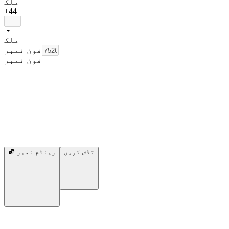
ملک
+44
ملک
فون نمبر
فون نمبر
تلاش کریں
رینڈم نمبر