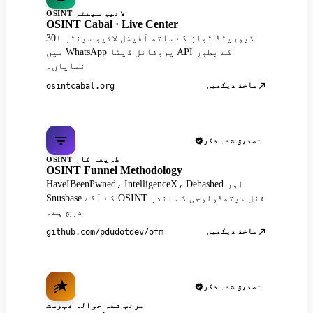
OSINT لائیو سینٹر
OSINT Cabal · Live Center
30+ کیوریٹڈ ٹولز کے ساتھ آفیشل لائیو سینٹر
میں WhatsApp پروفائل ڈیٹا API کے بطور
نمایاں۔
ماخذ دیکھیں
osintcabal.org
تصدیق شدہ ذکر
OSINT طریقہ کار
OSINT Funnel Methodology
HaveIBeenPwned، IntelligenceX، Dehashed اور
Snusbase کے آگے OSINT فنل میتھڈولوجی کے اندر
درج ہے۔
ماخذ دیکھیں
github.com/pdudotdev/ofm
تصدیق شدہ ذکر
مرتب شدہ حوالہ فہرست