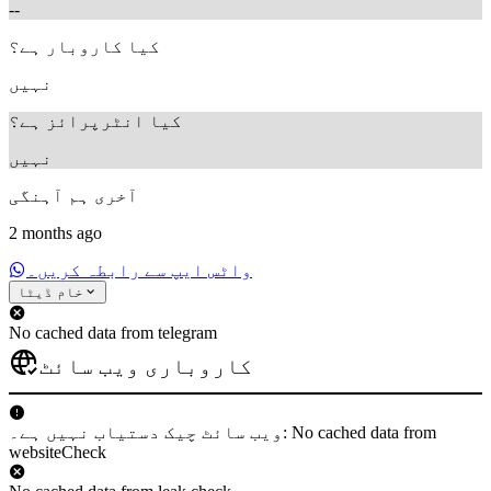
--
کیا کاروبار ہے؟
نہیں
کیا انٹرپرائز ہے؟
نہیں
آخری ہم آہنگی
2 months ago
واٹس ایپ سے رابطہ کریں۔
خام ڈیٹا
No cached data from telegram
کاروباری ویب سائٹ
ویب سائٹ چیک دستیاب نہیں ہے۔: No cached data from
websiteCheck