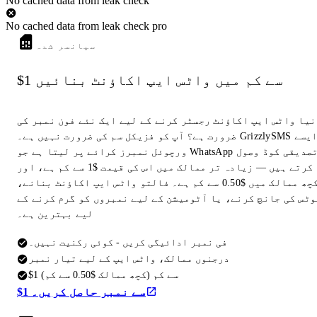
No cached data from leak check
No cached data from leak check pro
سپانسر شدہ
$1 سے کم میں واٹس ایپ اکاؤنٹ بنائیں
نیا واٹس ایپ اکاؤنٹ رجسٹر کرنے کے لیے ایک نئے فون نمبر کی
ضرورت ہے؟ آپ کو فزیکل سم کی ضرورت نہیں ہے۔ GrizzlySMS ایسے
ورچوئل نمبرز کرائے پر لیتا ہے جو WhatsApp تصدیقی کوڈ وصول
کرتے ہیں — زیادہ تر ممالک میں اس کی قیمت $1 سے کم ہے، اور
کچھ ممالک میں $0.50 سے کم ہے۔ فالتو واٹس ایپ اکاؤنٹ بنانے،
وٹس کی جانچ کرنے، یا آٹومیشن کے لیے نمبروں کو گرم کرنے کے
لیے بہترین ہے۔
فی نمبر ادائیگی کریں - کوئی رکنیت نہیں۔
درجنوں ممالک، واٹس ایپ کے لیے تیار نمبر
$1 سے کم (کچھ ممالک $0.50 سے کم)
$1 سے نمبر حاصل کریں۔