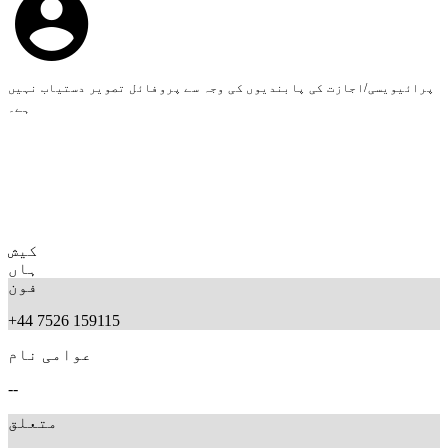
پرائیویسی/اجازت کی پابندیوں کی وجہ سے پروفائل تصویر دستیاب نہیں
ہے۔
کیش
ہاں
فون
+44 7526 159115
عوامی نام
--
متعلق