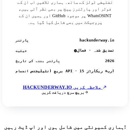
تفتیشی ٹولز کے ساتھ۔ ہماری تلاشیں اب ان کے
فوٹر اور پارٹنرز پیج پر بھی نظر آتی ہیں،
اور ہمیں ان کے GitHub پر موجود WhatsOSINT
پروجیکٹ میں بھی شامل کیا گیا ہے۔
hackunderway.io
پارٹنر
تصدیق شدہ · فعال
حیثیت
2026
پارٹنر بننے کی تاریخ
بریچ انٹیلیجنس API · 15 ارب+ ریکارڈز
انضمام
HACKUNDERWAY.IO ملاحظہ کریں
بریچ سرچ دریافت کریں
ہماری کمیونٹی میں شامل ہوں اور اپ ڈیٹ رہیں!