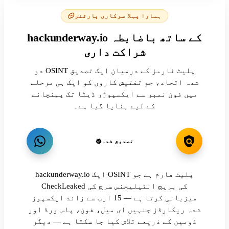
ہمارا پہلا سرکاری پارٹنر
hackunderway.io کے ساتھ باضابطہ
شراکت داری
دو OSINT پلیٹ فارمز کے درمیان ایک تصدیق
شدہ اتحاد، جو تفتیش کاروں کو ایک ہی مرحلے
میں فون نمبر سے ایکسپوژر ڈیٹا تک پہنچانے
کے لیے بنایا گیا ہے۔
تصدیق شدہ
hackunderway.io ایک OSINT پلیٹ فارم ہے جو
CheckLeaked کی بریچ انٹیلیجنس سرچ کی
میزبانی کرتا ہے — 15 ارب سے زائد ایکسپوز
شدہ ریکارڈز جنہیں ای میل، فون، پاس ورڈ اور
ڈومین کے ذریعے تلاش کیا جا سکتا ہے — دیگر