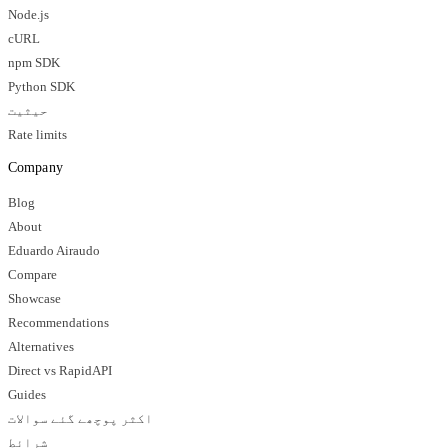
Node.js
cURL
npm SDK
Python SDK
حیثیت
Rate limits
Company
Blog
About
Eduardo Airaudo
Compare
Showcase
Recommendations
Alternatives
Direct vs RapidAPI
Guides
اکثر پوچھے گئے سوالات
شرائط