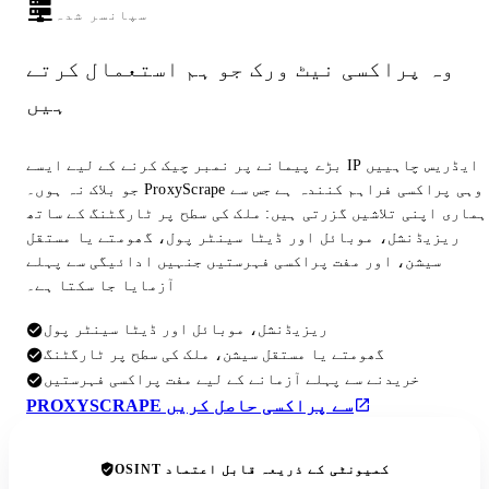
سپانسر شدہ
وہ پراکسی نیٹ ورک جو ہم استعمال کرتے
ہیں
بڑے پیمانے پر نمبر چیک کرنے کے لیے ایسے IP ایڈریس چاہییں
جو بلاک نہ ہوں۔ ProxyScrape وہی پراکسی فراہم کنندہ ہے جس سے
ہماری اپنی تلاشیں گزرتی ہیں: ملک کی سطح پر ٹارگٹنگ کے ساتھ
ریزیڈنشل، موبائل اور ڈیٹا سینٹر پول، گھومتے یا مستقل
سیشن، اور مفت پراکسی فہرستیں جنہیں ادائیگی سے پہلے
آزمایا جا سکتا ہے۔
ریزیڈنشل، موبائل اور ڈیٹا سینٹر پول
گھومتے یا مستقل سیشن، ملک کی سطح پر ٹارگٹنگ
خریدنے سے پہلے آزمانے کے لیے مفت پراکسی فہرستیں
PROXYSCRAPE سے پراکسی حاصل کریں
OSINT کمیونٹی کے ذریعہ قابل اعتماد