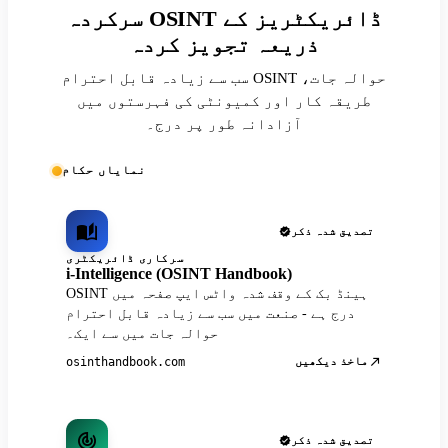
سرکردہ OSINT ڈائریکٹریز کے
ذریعہ تجویز کردہ
سب سے زیادہ قابل احترام OSINT حوالہ جات،
طریقہ کار اور کمیونٹی کی فہرستوں میں
آزادانہ طور پر درج۔
نمایاں حکام
تصدیق شدہ ذکر
سرکاری ڈائریکٹری
i-Intelligence (OSINT Handbook)
OSINT ہینڈ بک کے وقف شدہ واٹس ایپ صفحہ میں
درج ہے - صنعت میں سب سے زیادہ قابل احترام
حوالہ جات میں سے ایک۔
ماخذ دیکھیں
osinthandbook.com
تصدیق شدہ ذکر