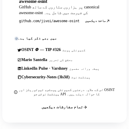
awesome-osint
GitHub پر ہزاروں ستاروں کے ساتھ canonical
awesome-osint کی فہرست میں شامل ہے۔
ماخذ دیکھیں
github.com/jivoi/awesome-osint
میں بھی ذکر کیا ہے۔
OSINT 🪙 — TIP #326
کمیونٹی پوسٹ
Mario Santella
محقق کی تحریر
LinkedIn Pulse · Varshney
پیشہ ورانہ مضمون
Cybersecurity-Notes (3ls3if)
پینٹسٹ نوٹ
اس کے علاوہ درجنوں کمیونٹی پوسٹس، ٹیوٹوریلز اور OSINT
پینٹسٹ نوٹس جو API کا حوالہ دیتے ہیں۔
تمام سفارشات دیکھیں