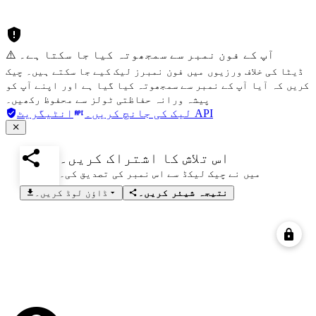
⚠️ آپ کے فون نمبر سے سمجھوتہ کیا جا سکتا ہے۔
ڈیٹا کی خلاف ورزیوں میں فون نمبرز لیک کیے جا سکتے ہیں۔ چیک
کریں کہ آیا آپ کے نمبر سے سمجھوتہ کیا گیا ہے اور اپنے آپ کو
پیشہ ورانہ حفاظتی ٹولز سے محفوظ رکھیں۔
انٹیگریٹ API
لیک کی جانچ کریں۔
اس تلاش کا اشتراک کریں۔
میں نے چیک لیکڈ سے اس نمبر کی تصدیق کی۔
نتیجہ شیئر کریں۔
ڈاؤن لوڈ کریں۔