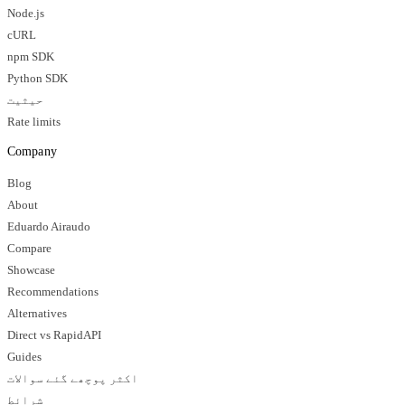
Node.js
cURL
npm SDK
Python SDK
حیثیت
Rate limits
Company
Blog
About
Eduardo Airaudo
Compare
Showcase
Recommendations
Alternatives
Direct vs RapidAPI
Guides
اکثر پوچھے گئے سوالات
شرائط