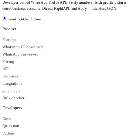
Developer-owned WhatsApp Profile API. Verify numbers, fetch profile pictures,
detect business accounts. Direct, RapidAPI, and Apify — identical JSON.
ہمارا جائزہ لیں۔
Product
Features
WhatsApp DP download
WhatsApp bio viewer
Pricing
API
Use cases
Integrations
ڈیٹا بیس
Bulk checker
Developers
Docs
Quickstart
Python