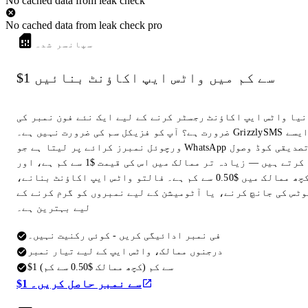
No cached data from leak check
No cached data from leak check pro
سپانسر شدہ
$1 سے کم میں واٹس ایپ اکاؤنٹ بنائیں
نیا واٹس ایپ اکاؤنٹ رجسٹر کرنے کے لیے ایک نئے فون نمبر کی
ضرورت ہے؟ آپ کو فزیکل سم کی ضرورت نہیں ہے۔ GrizzlySMS ایسے
ورچوئل نمبرز کرائے پر لیتا ہے جو WhatsApp تصدیقی کوڈ وصول
کرتے ہیں — زیادہ تر ممالک میں اس کی قیمت $1 سے کم ہے، اور
کچھ ممالک میں $0.50 سے کم ہے۔ فالتو واٹس ایپ اکاؤنٹ بنانے،
وٹس کی جانچ کرنے، یا آٹومیشن کے لیے نمبروں کو گرم کرنے کے
لیے بہترین ہے۔
فی نمبر ادائیگی کریں - کوئی رکنیت نہیں۔
درجنوں ممالک، واٹس ایپ کے لیے تیار نمبر
$1 سے کم (کچھ ممالک $0.50 سے کم)
$1 سے نمبر حاصل کریں۔