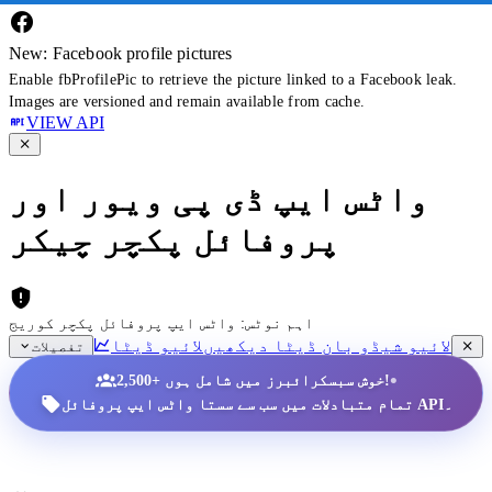
New: Facebook profile pictures
Enable fbProfilePic to retrieve the picture linked to a Facebook leak.
Images are versioned and remain available from cache.
VIEW API
واٹس ایپ ڈی پی ویور اور
پروفائل پکچر چیکر
اہم نوٹس: واٹس ایپ پروفائل پکچر کوریج
لائیو شیڈو بان ڈیٹا دیکھیں
لائیو ڈیٹا
تفصیلات
•
2,500+ خوش سبسکرائبرز میں شامل ہوں!
تمام متبادلات میں سب سے سستا واٹس ایپ پروفائل API۔