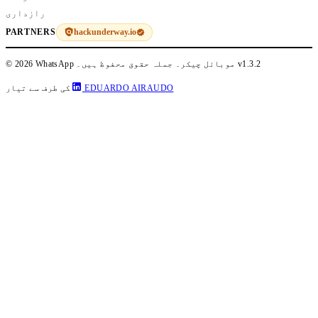
رازداری
hackunderway.io
PARTNERS
v1.3.2
© 2026 WhatsApp موبائل چیکر۔ جملہ حقوق محفوظ ہیں۔
EDUARDO AIRAUDO
کی طرف سے تیار