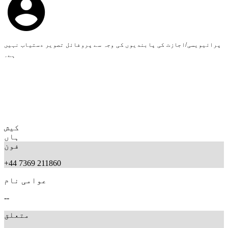
پرائیویسی/اجازت کی پابندیوں کی وجہ سے پروفائل تصویر دستیاب نہیں
ہے۔
کیش
ہاں
فون
+44 7369 211860
عوامی نام
--
متعلق