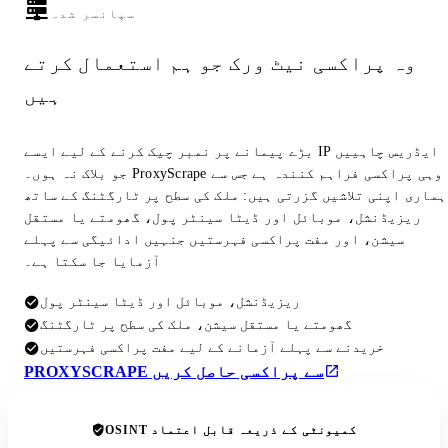
سپانسر شدہ
وہ پراکسی نیٹ ورک جو ہم استعمال کرتے
ہیں
بڑے پیمانے پر نمبر چیک کرنے کے لیے ایسے IP ایڈریس چاہییں
جو بلاک نہ ہوں۔ ProxyScrape وہی پراکسی فراہم کنندہ ہے جس سے
ہماری اپنی تلاشیں گزرتی ہیں: ملک کی سطح پر ٹارگٹنگ کے ساتھ
ریزیڈنشل، موبائل اور ڈیٹا سینٹر پول، گھومتے یا مستقل
سیشن، اور مفت پراکسی فہرستیں جنہیں ادائیگی سے پہلے
آزمایا جا سکتا ہے۔
ریزیڈنشل، موبائل اور ڈیٹا سینٹر پول
گھومتے یا مستقل سیشن، ملک کی سطح پر ٹارگٹنگ
خریدنے سے پہلے آزمانے کے لیے مفت پراکسی فہرستیں
PROXYSCRAPE سے پراکسی حاصل کریں
OSINT کمیونٹی کے ذریعہ قابل اعتماد