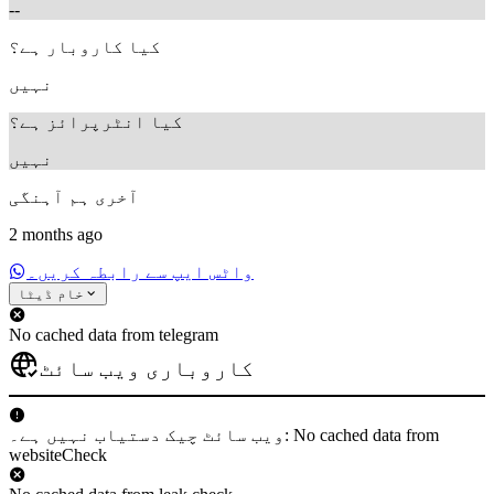
--
کیا کاروبار ہے؟
نہیں
کیا انٹرپرائز ہے؟
نہیں
آخری ہم آہنگی
2 months ago
واٹس ایپ سے رابطہ کریں۔
خام ڈیٹا
No cached data from telegram
کاروباری ویب سائٹ
ویب سائٹ چیک دستیاب نہیں ہے۔: No cached data from
websiteCheck