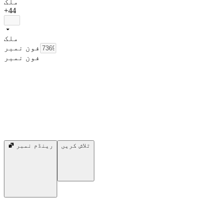
ملک
+44
ملک
فون نمبر
فون نمبر
تلاش کریں
رینڈم نمبر