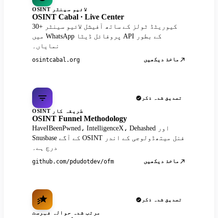
OSINT لائیو سینٹر
OSINT Cabal · Live Center
30+ کیوریٹڈ ٹولز کے ساتھ آفیشل لائیو سینٹر
میں WhatsApp پروفائل ڈیٹا API کے بطور
نمایاں۔
ماخذ دیکھیں
osintcabal.org
تصدیق شدہ ذکر
OSINT طریقہ کار
OSINT Funnel Methodology
HaveIBeenPwned، IntelligenceX، Dehashed اور
Snusbase کے آگے OSINT فنل میتھڈولوجی کے اندر
درج ہے۔
ماخذ دیکھیں
github.com/pdudotdev/ofm
تصدیق شدہ ذکر
مرتب شدہ حوالہ فہرست