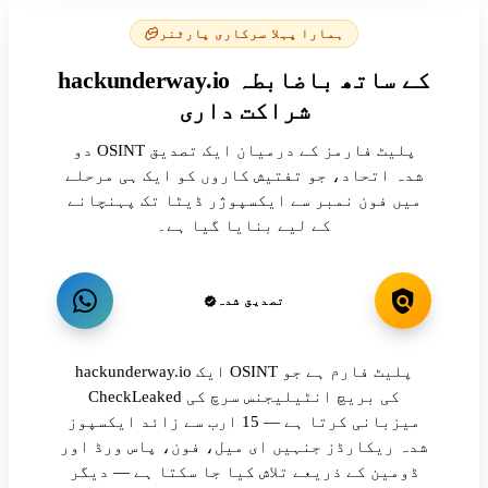
ہمارا پہلا سرکاری پارٹنر
hackunderway.io کے ساتھ باضابطہ
شراکت داری
دو OSINT پلیٹ فارمز کے درمیان ایک تصدیق
شدہ اتحاد، جو تفتیش کاروں کو ایک ہی مرحلے
میں فون نمبر سے ایکسپوژر ڈیٹا تک پہنچانے
کے لیے بنایا گیا ہے۔
تصدیق شدہ
hackunderway.io ایک OSINT پلیٹ فارم ہے جو
CheckLeaked کی بریچ انٹیلیجنس سرچ کی
میزبانی کرتا ہے — 15 ارب سے زائد ایکسپوز
شدہ ریکارڈز جنہیں ای میل، فون، پاس ورڈ اور
ڈومین کے ذریعے تلاش کیا جا سکتا ہے — دیگر