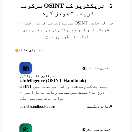
سرکردہ OSINT ڈائریکٹریز کے
ذریعہ تجویز کردہ
سب سے زیادہ قابل احترام OSINT حوالہ جات،
طریقہ کار اور کمیونٹی کی فہرستوں میں
آزادانہ طور پر درج۔
نمایاں حکام
تصدیق شدہ ذکر
سرکاری ڈائریکٹری
i-Intelligence (OSINT Handbook)
OSINT ہینڈ بک کے وقف شدہ واٹس ایپ صفحہ میں
درج ہے - صنعت میں سب سے زیادہ قابل احترام
حوالہ جات میں سے ایک۔
ماخذ دیکھیں
osinthandbook.com
تصدیق شدہ ذکر