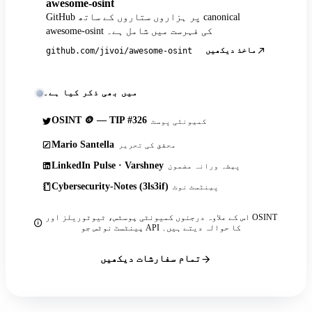
awesome-osint
GitHub پر ہزاروں ستاروں کے ساتھ canonical
awesome-osint کی فہرست میں شامل ہے۔
ماخذ دیکھیں
github.com/jivoi/awesome-osint
میں بھی ذکر کیا ہے۔
OSINT 🪙 — TIP #326
کمیونٹی پوسٹ
Mario Santella
محقق کی تحریر
LinkedIn Pulse · Varshney
پیشہ ورانہ مضمون
Cybersecurity-Notes (3ls3if)
پینٹسٹ نوٹ
اس کے علاوہ درجنوں کمیونٹی پوسٹس، ٹیوٹوریلز اور OSINT
پینٹسٹ نوٹس جو API کا حوالہ دیتے ہیں۔
تمام سفارشات دیکھیں