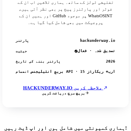
تفتیشی ٹولز کے ساتھ۔ ہماری تلاشیں اب ان کے
فوٹر اور پارٹنرز پیج پر بھی نظر آتی ہیں،
اور ہمیں ان کے GitHub پر موجود WhatsOSINT
پروجیکٹ میں بھی شامل کیا گیا ہے۔
hackunderway.io
پارٹنر
تصدیق شدہ · فعال
حیثیت
2026
پارٹنر بننے کی تاریخ
بریچ انٹیلیجنس API · 15 ارب+ ریکارڈز
انضمام
HACKUNDERWAY.IO ملاحظہ کریں
بریچ سرچ دریافت کریں
ہماری کمیونٹی میں شامل ہوں اور اپ ڈیٹ رہیں!