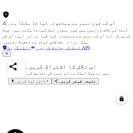
⚠️ آپ کے فون نمبر سے سمجھوتہ کیا جا سکتا ہے۔
ڈیٹا کی خلاف ورزیوں میں فون نمبرز لیک کیے جا سکتے ہیں۔ چیک
کریں کہ آیا آپ کے نمبر سے سمجھوتہ کیا گیا ہے اور اپنے آپ کو
پیشہ ورانہ حفاظتی ٹولز سے محفوظ رکھیں۔
انٹیگریٹ API
لیک کی جانچ کریں۔
اس تلاش کا اشتراک کریں۔
میں نے چیک لیکڈ سے اس نمبر کی تصدیق کی۔
نتیجہ شیئر کریں۔
ڈاؤن لوڈ کریں۔