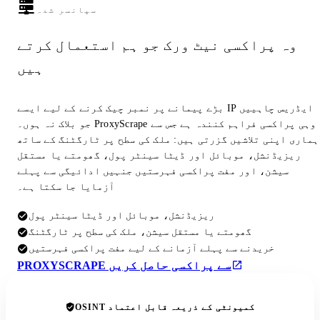
سپانسر شدہ
وہ پراکسی نیٹ ورک جو ہم استعمال کرتے
ہیں
بڑے پیمانے پر نمبر چیک کرنے کے لیے ایسے IP ایڈریس چاہییں
جو بلاک نہ ہوں۔ ProxyScrape وہی پراکسی فراہم کنندہ ہے جس سے
ہماری اپنی تلاشیں گزرتی ہیں: ملک کی سطح پر ٹارگٹنگ کے ساتھ
ریزیڈنشل، موبائل اور ڈیٹا سینٹر پول، گھومتے یا مستقل
سیشن، اور مفت پراکسی فہرستیں جنہیں ادائیگی سے پہلے
آزمایا جا سکتا ہے۔
ریزیڈنشل، موبائل اور ڈیٹا سینٹر پول
گھومتے یا مستقل سیشن، ملک کی سطح پر ٹارگٹنگ
خریدنے سے پہلے آزمانے کے لیے مفت پراکسی فہرستیں
PROXYSCRAPE سے پراکسی حاصل کریں
OSINT کمیونٹی کے ذریعہ قابل اعتماد