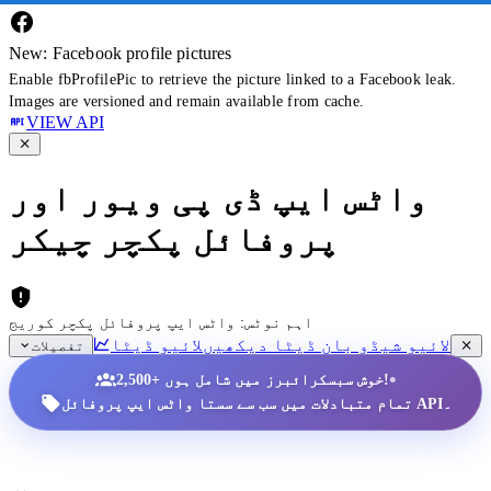
New: Facebook profile pictures
Enable fbProfilePic to retrieve the picture linked to a Facebook leak.
Images are versioned and remain available from cache.
VIEW API
واٹس ایپ ڈی پی ویور اور
پروفائل پکچر چیکر
اہم نوٹس: واٹس ایپ پروفائل پکچر کوریج
لائیو شیڈو بان ڈیٹا دیکھیں
لائیو ڈیٹا
تفصیلات
•
2,500+ خوش سبسکرائبرز میں شامل ہوں!
تمام متبادلات میں سب سے سستا واٹس ایپ پروفائل API۔