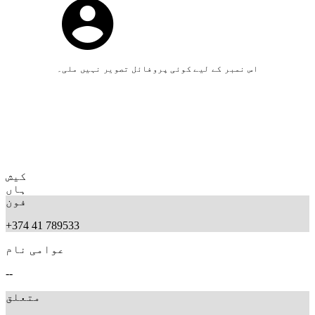
اس نمبر کے لیے کوئی پروفائل تصویر نہیں ملی۔
کیش
ہاں
فون
+374 41 789533
عوامی نام
--
متعلق