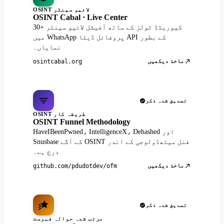
OSINT لائیو سینٹر
OSINT Cabal · Live Center
30+ کیوریٹڈ ٹولز کے ساتھ آفیشل لائیو سینٹر
میں WhatsApp پروفائل ڈیٹا API کے بطور
نمایاں۔
ماخذ دیکھیں
osintcabal.org
تصدیق شدہ ذکر
OSINT طریقہ کار
OSINT Funnel Methodology
HaveIBeenPwned، IntelligenceX، Dehashed اور
Snusbase کے آگے OSINT فنل میتھڈولوجی کے اندر
درج ہے۔
ماخذ دیکھیں
github.com/pdudotdev/ofm
تصدیق شدہ ذکر
مرتب شدہ حوالہ فہرست