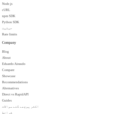
Node.js
cURL
npm SDK
Python SDK
حیثیت
Rate limits
Company
Blog
About
Eduardo Airaudo
Compare
Showcase
Recommendations
Alternatives
Direct vs RapidAPI
Guides
اکثر پوچھے گئے سوالات
شرائط