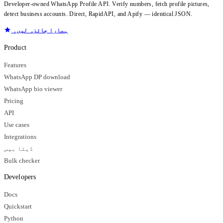
Developer-owned WhatsApp Profile API. Verify numbers, fetch profile pictures,
detect business accounts. Direct, RapidAPI, and Apify — identical JSON.
ہمارا جائزہ لیں۔
Product
Features
WhatsApp DP download
WhatsApp bio viewer
Pricing
API
Use cases
Integrations
ڈیٹا بیس
Bulk checker
Developers
Docs
Quickstart
Python