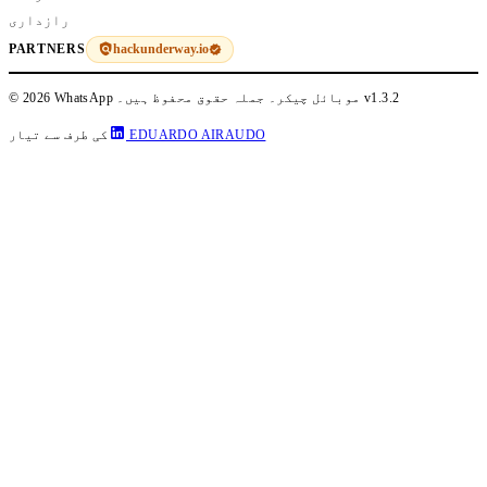
رازداری
hackunderway.io
PARTNERS
v1.3.2
© 2026 WhatsApp موبائل چیکر۔ جملہ حقوق محفوظ ہیں۔
EDUARDO AIRAUDO
کی طرف سے تیار