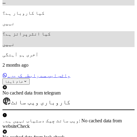
--
کیا کاروبار ہے؟
نہیں
کیا انٹرپرائز ہے؟
نہیں
آخری ہم آہنگی
2 months ago
واٹس ایپ سے رابطہ کریں۔
خام ڈیٹا
No cached data from telegram
کاروباری ویب سائٹ
ویب سائٹ چیک دستیاب نہیں ہے۔: No cached data from
websiteCheck