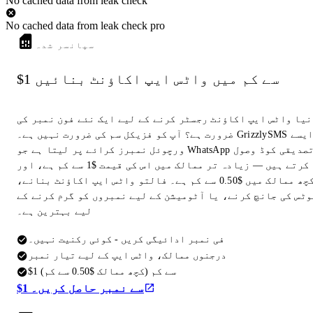
No cached data from leak check
No cached data from leak check pro
سپانسر شدہ
$1 سے کم میں واٹس ایپ اکاؤنٹ بنائیں
نیا واٹس ایپ اکاؤنٹ رجسٹر کرنے کے لیے ایک نئے فون نمبر کی
ضرورت ہے؟ آپ کو فزیکل سم کی ضرورت نہیں ہے۔ GrizzlySMS ایسے
ورچوئل نمبرز کرائے پر لیتا ہے جو WhatsApp تصدیقی کوڈ وصول
کرتے ہیں — زیادہ تر ممالک میں اس کی قیمت $1 سے کم ہے، اور
کچھ ممالک میں $0.50 سے کم ہے۔ فالتو واٹس ایپ اکاؤنٹ بنانے،
وٹس کی جانچ کرنے، یا آٹومیشن کے لیے نمبروں کو گرم کرنے کے
لیے بہترین ہے۔
فی نمبر ادائیگی کریں - کوئی رکنیت نہیں۔
درجنوں ممالک، واٹس ایپ کے لیے تیار نمبر
$1 سے کم (کچھ ممالک $0.50 سے کم)
$1 سے نمبر حاصل کریں۔