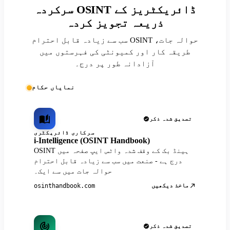
سرکردہ OSINT ڈائریکٹریز کے
ذریعہ تجویز کردہ
سب سے زیادہ قابل احترام OSINT حوالہ جات،
طریقہ کار اور کمیونٹی کی فہرستوں میں
آزادانہ طور پر درج۔
نمایاں حکام
تصدیق شدہ ذکر
سرکاری ڈائریکٹری
i-Intelligence (OSINT Handbook)
OSINT ہینڈ بک کے وقف شدہ واٹس ایپ صفحہ میں
درج ہے - صنعت میں سب سے زیادہ قابل احترام
حوالہ جات میں سے ایک۔
ماخذ دیکھیں
osinthandbook.com
تصدیق شدہ ذکر