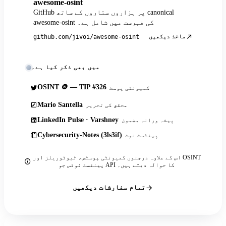
awesome-osint
GitHub پر ہزاروں ستاروں کے ساتھ canonical
awesome-osint کی فہرست میں شامل ہے۔
ماخذ دیکھیں
github.com/jivoi/awesome-osint
میں بھی ذکر کیا ہے۔
OSINT 🪙 — TIP #326
کمیونٹی پوسٹ
Mario Santella
محقق کی تحریر
LinkedIn Pulse · Varshney
پیشہ ورانہ مضمون
Cybersecurity-Notes (3ls3if)
پینٹسٹ نوٹ
اس کے علاوہ درجنوں کمیونٹی پوسٹس، ٹیوٹوریلز اور OSINT
پینٹسٹ نوٹس جو API کا حوالہ دیتے ہیں۔
تمام سفارشات دیکھیں