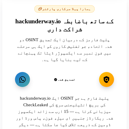
ہمارا پہلا سرکاری پارٹنر
hackunderway.io کے ساتھ باضابطہ
شراکت داری
دو OSINT پلیٹ فارمز کے درمیان ایک تصدیق
شدہ اتحاد، جو تفتیش کاروں کو ایک ہی مرحلے
میں فون نمبر سے ایکسپوژر ڈیٹا تک پہنچانے
کے لیے بنایا گیا ہے۔
تصدیق شدہ
hackunderway.io ایک OSINT پلیٹ فارم ہے جو
CheckLeaked کی بریچ انٹیلیجنس سرچ کی
میزبانی کرتا ہے — 15 ارب سے زائد ایکسپوز
شدہ ریکارڈز جنہیں ای میل، فون، پاس ورڈ اور
ڈومین کے ذریعے تلاش کیا جا سکتا ہے — دیگر