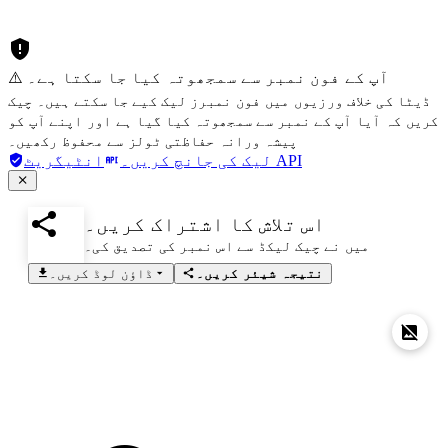
⚠️ آپ کے فون نمبر سے سمجھوتہ کیا جا سکتا ہے۔
ڈیٹا کی خلاف ورزیوں میں فون نمبرز لیک کیے جا سکتے ہیں۔ چیک
کریں کہ آیا آپ کے نمبر سے سمجھوتہ کیا گیا ہے اور اپنے آپ کو
پیشہ ورانہ حفاظتی ٹولز سے محفوظ رکھیں۔
انٹیگریٹ API
لیک کی جانچ کریں۔
اس تلاش کا اشتراک کریں۔
میں نے چیک لیکڈ سے اس نمبر کی تصدیق کی۔
نتیجہ شیئر کریں۔
ڈاؤن لوڈ کریں۔