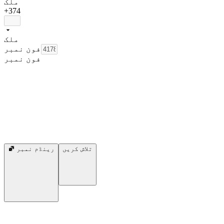
ملک
+374
ملک
فون نمبر
فون نمبر
تلاش کریں
رینڈم نمبر