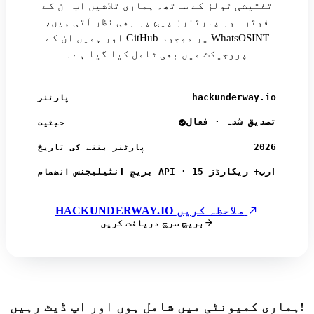
تفتیشی ٹولز کے ساتھ۔ ہماری تلاشیں اب ان کے
فوٹر اور پارٹنرز پیج پر بھی نظر آتی ہیں،
اور ہمیں ان کے GitHub پر موجود WhatsOSINT
پروجیکٹ میں بھی شامل کیا گیا ہے۔
hackunderway.io
پارٹنر
تصدیق شدہ · فعال
حیثیت
2026
پارٹنر بننے کی تاریخ
بریچ انٹیلیجنس API · 15 ارب+ ریکارڈز
انضمام
HACKUNDERWAY.IO ملاحظہ کریں
بریچ سرچ دریافت کریں
ہماری کمیونٹی میں شامل ہوں اور اپ ڈیٹ رہیں!