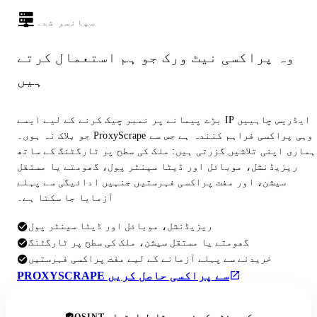
سپانسر شدہ
وہ پراکسی نیٹ ورک جو ہم استعمال کرتے
ہیں
بڑے پیمانے پر نمبر چیک کرنے کے لیے ایسے IP ایڈریس چاہییں
جو بلاک نہ ہوں۔ ProxyScrape وہی پراکسی فراہم کنندہ ہے جس سے
ہماری اپنی تلاشیں گزرتی ہیں: ملک کی سطح پر ٹارگٹنگ کے ساتھ
ریزیڈنشل، موبائل اور ڈیٹا سینٹر پول، گھومتے یا مستقل
سیشن، اور مفت پراکسی فہرستیں جنہیں ادائیگی سے پہلے
آزمایا جا سکتا ہے۔
ریزیڈنشل، موبائل اور ڈیٹا سینٹر پول
گھومتے یا مستقل سیشن، ملک کی سطح پر ٹارگٹنگ
خریدنے سے پہلے آزمانے کے لیے مفت پراکسی فہرستیں
PROXYSCRAPE سے پراکسی حاصل کریں