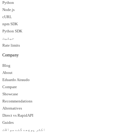
Python
Node.js
cURL
npm SDK
Python SDK
حیثیت
Rate limits
Company
Blog
About
Eduardo Airaudo
Compare
Showcase
Recommendations
Alternatives
Direct vs RapidAPI
Guides
اکثر پوچھے گئے سوالات