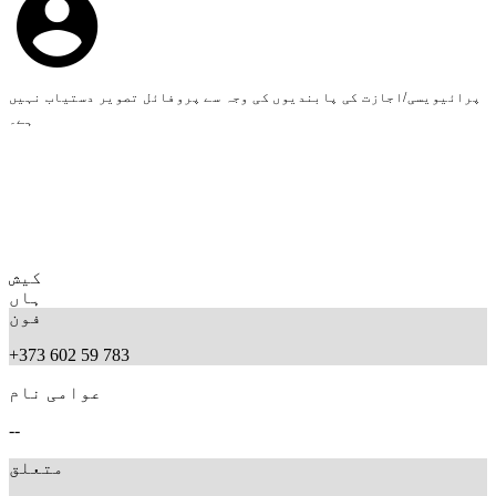
پرائیویسی/اجازت کی پابندیوں کی وجہ سے پروفائل تصویر دستیاب نہیں
ہے۔
کیش
ہاں
فون
+373 602 59 783
عوامی نام
--
متعلق