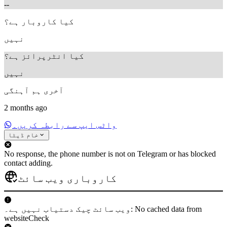
--
کیا کاروبار ہے؟
نہیں
کیا انٹرپرائز ہے؟
نہیں
آخری ہم آہنگی
2 months ago
واٹس ایپ سے رابطہ کریں۔
خام ڈیٹا
No response, the phone number is not on Telegram or has blocked
contact adding.
کاروباری ویب سائٹ
ویب سائٹ چیک دستیاب نہیں ہے۔: No cached data from
websiteCheck