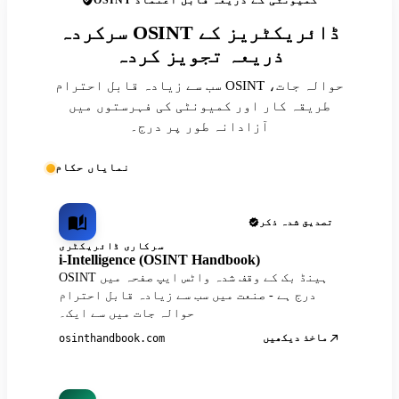
OSINT کمیونٹی کے ذریعہ قابل اعتماد
سرکردہ OSINT ڈائریکٹریز کے
ذریعہ تجویز کردہ
سب سے زیادہ قابل احترام OSINT حوالہ جات،
طریقہ کار اور کمیونٹی کی فہرستوں میں
آزادانہ طور پر درج۔
نمایاں حکام
تصدیق شدہ ذکر
سرکاری ڈائریکٹری
i-Intelligence (OSINT Handbook)
OSINT ہینڈ بک کے وقف شدہ واٹس ایپ صفحہ میں
درج ہے - صنعت میں سب سے زیادہ قابل احترام
حوالہ جات میں سے ایک۔
ماخذ دیکھیں
osinthandbook.com