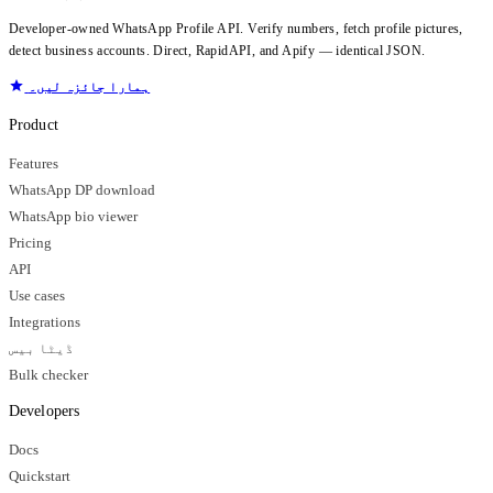
Developer-owned WhatsApp Profile API. Verify numbers, fetch profile pictures,
detect business accounts. Direct, RapidAPI, and Apify — identical JSON.
ہمارا جائزہ لیں۔
Product
Features
WhatsApp DP download
WhatsApp bio viewer
Pricing
API
Use cases
Integrations
ڈیٹا بیس
Bulk checker
Developers
Docs
Quickstart