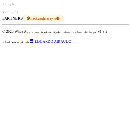
شرائط
رازداری
hackunderway.io
PARTNERS
v1.3.2
© 2026 WhatsApp موبائل چیکر۔ جملہ حقوق محفوظ ہیں۔
EDUARDO AIRAUDO
کی طرف سے تیار