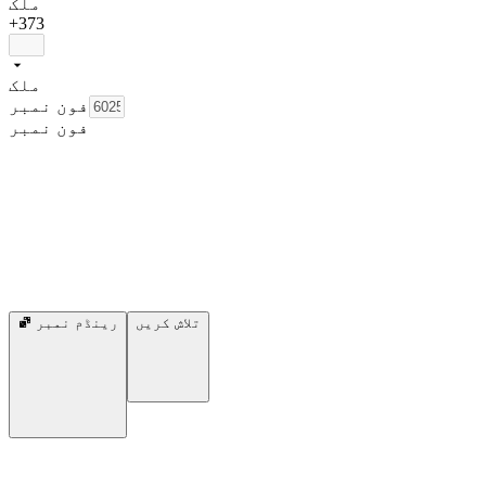
ملک
+373
ملک
فون نمبر
فون نمبر
تلاش کریں
رینڈم نمبر