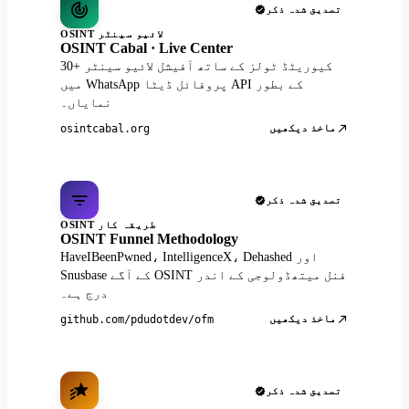
تصدیق شدہ ذکر
OSINT لائیو سینٹر
OSINT Cabal · Live Center
30+ کیوریٹڈ ٹولز کے ساتھ آفیشل لائیو سینٹر
میں WhatsApp پروفائل ڈیٹا API کے بطور
نمایاں۔
ماخذ دیکھیں
osintcabal.org
تصدیق شدہ ذکر
OSINT طریقہ کار
OSINT Funnel Methodology
HaveIBeenPwned، IntelligenceX، Dehashed اور
Snusbase کے آگے OSINT فنل میتھڈولوجی کے اندر
درج ہے۔
ماخذ دیکھیں
github.com/pdudotdev/ofm
تصدیق شدہ ذکر