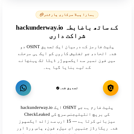
ہمارا پہلا سرکاری پارٹنر
hackunderway.io کے ساتھ باضابطہ
شراکت داری
دو OSINT پلیٹ فارمز کے درمیان ایک تصدیق
شدہ اتحاد، جو تفتیش کاروں کو ایک ہی مرحلے
میں فون نمبر سے ایکسپوژر ڈیٹا تک پہنچانے
کے لیے بنایا گیا ہے۔
تصدیق شدہ
hackunderway.io ایک OSINT پلیٹ فارم ہے جو
CheckLeaked کی بریچ انٹیلیجنس سرچ کی
میزبانی کرتا ہے — 15 ارب سے زائد ایکسپوز
شدہ ریکارڈز جنہیں ای میل، فون، پاس ورڈ اور