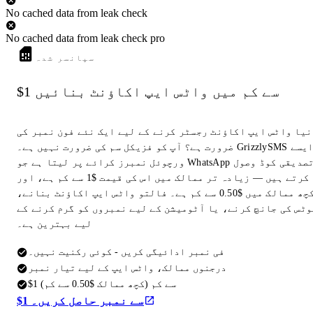
No cached data from leak check
No cached data from leak check pro
سپانسر شدہ
$1 سے کم میں واٹس ایپ اکاؤنٹ بنائیں
نیا واٹس ایپ اکاؤنٹ رجسٹر کرنے کے لیے ایک نئے فون نمبر کی
ضرورت ہے؟ آپ کو فزیکل سم کی ضرورت نہیں ہے۔ GrizzlySMS ایسے
ورچوئل نمبرز کرائے پر لیتا ہے جو WhatsApp تصدیقی کوڈ وصول
کرتے ہیں — زیادہ تر ممالک میں اس کی قیمت $1 سے کم ہے، اور
کچھ ممالک میں $0.50 سے کم ہے۔ فالتو واٹس ایپ اکاؤنٹ بنانے،
وٹس کی جانچ کرنے، یا آٹومیشن کے لیے نمبروں کو گرم کرنے کے
لیے بہترین ہے۔
فی نمبر ادائیگی کریں - کوئی رکنیت نہیں۔
درجنوں ممالک، واٹس ایپ کے لیے تیار نمبر
$1 سے کم (کچھ ممالک $0.50 سے کم)
$1 سے نمبر حاصل کریں۔