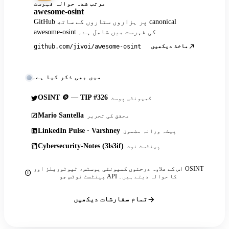
مرتب شدہ حوالہ فہرست
awesome-osint
GitHub پر ہزاروں ستاروں کے ساتھ canonical
awesome-osint کی فہرست میں شامل ہے۔
ماخذ دیکھیں
github.com/jivoi/awesome-osint
میں بھی ذکر کیا ہے۔
OSINT 🪙 — TIP #326
کمیونٹی پوسٹ
Mario Santella
محقق کی تحریر
LinkedIn Pulse · Varshney
پیشہ ورانہ مضمون
Cybersecurity-Notes (3ls3if)
پینٹسٹ نوٹ
اس کے علاوہ درجنوں کمیونٹی پوسٹس، ٹیوٹوریلز اور OSINT
پینٹسٹ نوٹس جو API کا حوالہ دیتے ہیں۔
تمام سفارشات دیکھیں