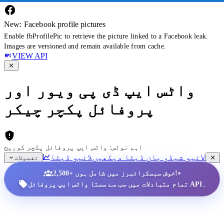
New: Facebook profile pictures
Enable fbProfilePic to retrieve the picture linked to a Facebook leak.
Images are versioned and remain available from cache.
VIEW API
واٹس ایپ ڈی پی ویور اور
پروفائل پکچر چیکر
اہم نوٹس: واٹس ایپ پروفائل پکچر کوریج
لائیو شیڈو بان ڈیٹا دیکھیں
لائیو ڈیٹا
تفصیلات
•
2,500+ خوش سبسکرائبرز میں شامل ہوں!
تمام متبادلات میں سب سے سستا واٹس ایپ پروفائل API۔