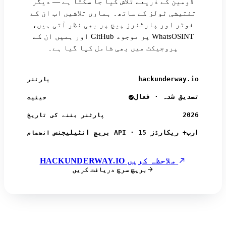
ڈومین کے ذریعے تلاش کیا جا سکتا ہے — دیگر
تفتیشی ٹولز کے ساتھ۔ ہماری تلاشیں اب ان کے
فوٹر اور پارٹنرز پیج پر بھی نظر آتی ہیں،
اور ہمیں ان کے GitHub پر موجود WhatsOSINT
پروجیکٹ میں بھی شامل کیا گیا ہے۔
hackunderway.io
پارٹنر
تصدیق شدہ · فعال
حیثیت
2026
پارٹنر بننے کی تاریخ
بریچ انٹیلیجنس API · 15 ارب+ ریکارڈز
انضمام
HACKUNDERWAY.IO ملاحظہ کریں
بریچ سرچ دریافت کریں