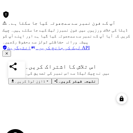
⚠️ آپ کے فون نمبر سے سمجھوتہ کیا جا سکتا ہے۔
ڈیٹا کی خلاف ورزیوں میں فون نمبرز لیک کیے جا سکتے ہیں۔ چیک
کریں کہ آیا آپ کے نمبر سے سمجھوتہ کیا گیا ہے اور اپنے آپ کو
پیشہ ورانہ حفاظتی ٹولز سے محفوظ رکھیں۔
انٹیگریٹ API
لیک کی جانچ کریں۔
اس تلاش کا اشتراک کریں۔
میں نے چیک لیکڈ سے اس نمبر کی تصدیق کی۔
نتیجہ شیئر کریں۔
ڈاؤن لوڈ کریں۔