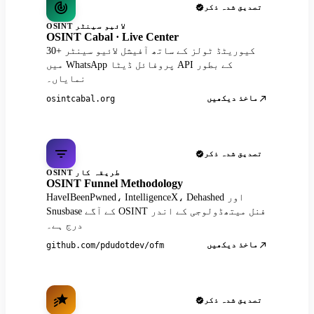
تصدیق شدہ ذکر
OSINT لائیو سینٹر
OSINT Cabal · Live Center
30+ کیوریٹڈ ٹولز کے ساتھ آفیشل لائیو سینٹر
میں WhatsApp پروفائل ڈیٹا API کے بطور
نمایاں۔
ماخذ دیکھیں
osintcabal.org
تصدیق شدہ ذکر
OSINT طریقہ کار
OSINT Funnel Methodology
HaveIBeenPwned، IntelligenceX، Dehashed اور
Snusbase کے آگے OSINT فنل میتھڈولوجی کے اندر
درج ہے۔
ماخذ دیکھیں
github.com/pdudotdev/ofm
تصدیق شدہ ذکر