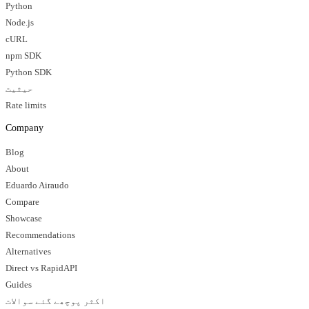
Python
Node.js
cURL
npm SDK
Python SDK
حیثیت
Rate limits
Company
Blog
About
Eduardo Airaudo
Compare
Showcase
Recommendations
Alternatives
Direct vs RapidAPI
Guides
اکثر پوچھے گئے سوالات