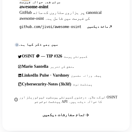
مرتب شدہ حوالہ فہرست
awesome-osint
GitHub پر ہزاروں ستاروں کے ساتھ canonical
awesome-osint کی فہرست میں شامل ہے۔
ماخذ دیکھیں
github.com/jivoi/awesome-osint
میں بھی ذکر کیا ہے۔
OSINT 🪙 — TIP #326
کمیونٹی پوسٹ
Mario Santella
محقق کی تحریر
LinkedIn Pulse · Varshney
پیشہ ورانہ مضمون
Cybersecurity-Notes (3ls3if)
پینٹسٹ نوٹ
اس کے علاوہ درجنوں کمیونٹی پوسٹس، ٹیوٹوریلز اور OSINT
پینٹسٹ نوٹس جو API کا حوالہ دیتے ہیں۔
تمام سفارشات دیکھیں