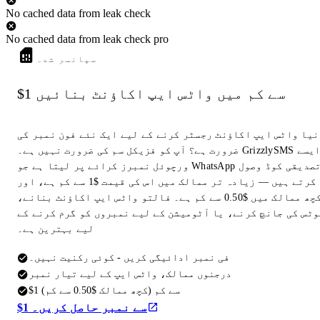
No cached data from leak check
No cached data from leak check pro
سپانسر شدہ
$1 سے کم میں واٹس ایپ اکاؤنٹ بنائیں
نیا واٹس ایپ اکاؤنٹ رجسٹر کرنے کے لیے ایک نئے فون نمبر کی
ضرورت ہے؟ آپ کو فزیکل سم کی ضرورت نہیں ہے۔ GrizzlySMS ایسے
ورچوئل نمبرز کرائے پر لیتا ہے جو WhatsApp تصدیقی کوڈ وصول
کرتے ہیں — زیادہ تر ممالک میں اس کی قیمت $1 سے کم ہے، اور
کچھ ممالک میں $0.50 سے کم ہے۔ فالتو واٹس ایپ اکاؤنٹ بنانے،
وٹس کی جانچ کرنے، یا آٹومیشن کے لیے نمبروں کو گرم کرنے کے
لیے بہترین ہے۔
فی نمبر ادائیگی کریں - کوئی رکنیت نہیں۔
درجنوں ممالک، واٹس ایپ کے لیے تیار نمبر
$1 سے کم (کچھ ممالک $0.50 سے کم)
$1 سے نمبر حاصل کریں۔