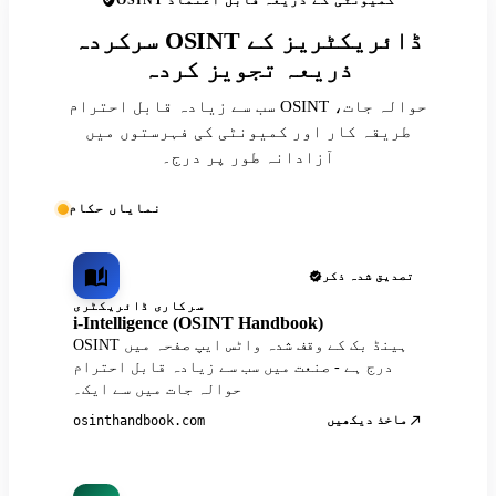
OSINT کمیونٹی کے ذریعہ قابل اعتماد
سرکردہ OSINT ڈائریکٹریز کے
ذریعہ تجویز کردہ
سب سے زیادہ قابل احترام OSINT حوالہ جات،
طریقہ کار اور کمیونٹی کی فہرستوں میں
آزادانہ طور پر درج۔
نمایاں حکام
تصدیق شدہ ذکر
سرکاری ڈائریکٹری
i-Intelligence (OSINT Handbook)
OSINT ہینڈ بک کے وقف شدہ واٹس ایپ صفحہ میں
درج ہے - صنعت میں سب سے زیادہ قابل احترام
حوالہ جات میں سے ایک۔
ماخذ دیکھیں
osinthandbook.com