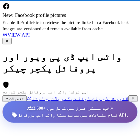
New: Facebook profile pictures
Enable fbProfilePic to retrieve the picture linked to a Facebook leak.
Images are versioned and remain available from cache.
VIEW API
واٹس ایپ ڈی پی ویور اور
پروفائل پکچر چیکر
اہم نوٹس: واٹس ایپ پروفائل پکچر کوریج
لائیو شیڈو بان ڈیٹا دیکھیں
لائیو ڈیٹا
تفصیلات
•
2,500+ خوش سبسکرائبرز میں شامل ہوں!
تمام متبادلات میں سب سے سستا واٹس ایپ پروفائل API۔