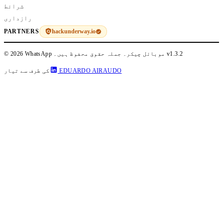
شرائط
رازداری
hackunderway.io
PARTNERS
v1.3.2
© 2026 WhatsApp موبائل چیکر۔ جملہ حقوق محفوظ ہیں۔
EDUARDO AIRAUDO
کی طرف سے تیار