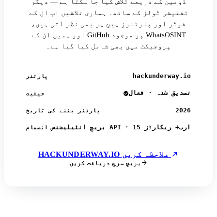
ڈومین کے ذریعے تلاش کیا جا سکتا ہے — دیگر
تفتیشی ٹولز کے ساتھ۔ ہماری تلاشیں اب ان کے
فوٹر اور پارٹنرز پیج پر بھی نظر آتی ہیں،
اور ہمیں ان کے GitHub پر موجود WhatsOSINT
پروجیکٹ میں بھی شامل کیا گیا ہے۔
hackunderway.io
پارٹنر
تصدیق شدہ · فعال
حیثیت
2026
پارٹنر بننے کی تاریخ
بریچ انٹیلیجنس API · 15 ارب+ ریکارڈز
انضمام
HACKUNDERWAY.IO ملاحظہ کریں
بریچ سرچ دریافت کریں