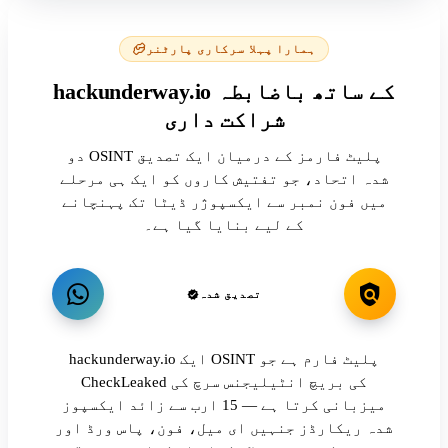
ہمارا پہلا سرکاری پارٹنر
hackunderway.io کے ساتھ باضابطہ
شراکت داری
دو OSINT پلیٹ فارمز کے درمیان ایک تصدیق
شدہ اتحاد، جو تفتیش کاروں کو ایک ہی مرحلے
میں فون نمبر سے ایکسپوژر ڈیٹا تک پہنچانے
کے لیے بنایا گیا ہے۔
تصدیق شدہ
hackunderway.io ایک OSINT پلیٹ فارم ہے جو
CheckLeaked کی بریچ انٹیلیجنس سرچ کی
میزبانی کرتا ہے — 15 ارب سے زائد ایکسپوز
شدہ ریکارڈز جنہیں ای میل، فون، پاس ورڈ اور