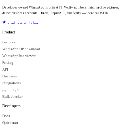
Developer-owned WhatsApp Profile API. Verify numbers, fetch profile pictures,
detect business accounts. Direct, RapidAPI, and Apify — identical JSON.
ہمارا جائزہ لیں۔
Product
Features
WhatsApp DP download
WhatsApp bio viewer
Pricing
API
Use cases
Integrations
ڈیٹا بیس
Bulk checker
Developers
Docs
Quickstart