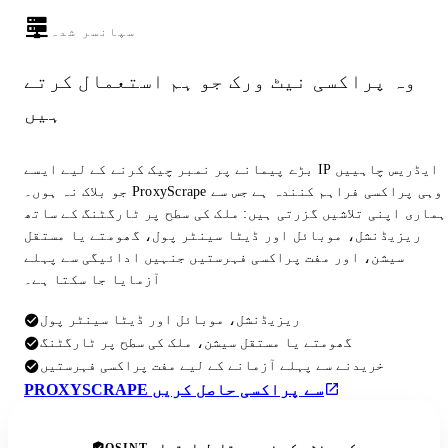
سپانسر شدہ
وہ پراکسی نیٹ ورک جو ہم استعمال کرتے
ہیں
بڑے پیمانے پر نمبر چیک کرنے کے لیے ایسے IP ایڈریس چاہییں
جو بلاک نہ ہوں۔ ProxyScrape وہی پراکسی فراہم کنندہ ہے جس سے
ہماری اپنی تلاشیں گزرتی ہیں: ملک کی سطح پر ٹارگٹنگ کے ساتھ
ریزیڈنشل، موبائل اور ڈیٹا سینٹر پول، گھومتے یا مستقل
سیشن، اور مفت پراکسی فہرستیں جنہیں ادائیگی سے پہلے
آزمایا جا سکتا ہے۔
ریزیڈنشل، موبائل اور ڈیٹا سینٹر پول
گھومتے یا مستقل سیشن، ملک کی سطح پر ٹارگٹنگ
خریدنے سے پہلے آزمانے کے لیے مفت پراکسی فہرستیں
PROXYSCRAPE سے پراکسی حاصل کریں