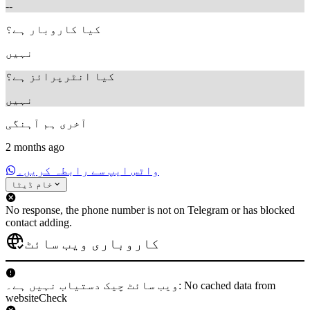
--
کیا کاروبار ہے؟
نہیں
کیا انٹرپرائز ہے؟
نہیں
آخری ہم آہنگی
2 months ago
واٹس ایپ سے رابطہ کریں۔
خام ڈیٹا
No response, the phone number is not on Telegram or has blocked
contact adding.
کاروباری ویب سائٹ
ویب سائٹ چیک دستیاب نہیں ہے۔: No cached data from
websiteCheck