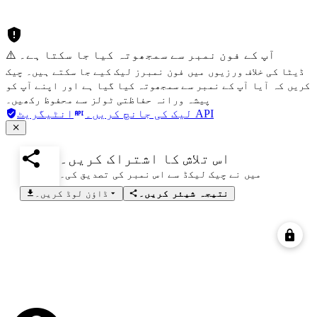
⚠️ آپ کے فون نمبر سے سمجھوتہ کیا جا سکتا ہے۔
ڈیٹا کی خلاف ورزیوں میں فون نمبرز لیک کیے جا سکتے ہیں۔ چیک
کریں کہ آیا آپ کے نمبر سے سمجھوتہ کیا گیا ہے اور اپنے آپ کو
پیشہ ورانہ حفاظتی ٹولز سے محفوظ رکھیں۔
انٹیگریٹ API
لیک کی جانچ کریں۔
اس تلاش کا اشتراک کریں۔
میں نے چیک لیکڈ سے اس نمبر کی تصدیق کی۔
نتیجہ شیئر کریں۔
ڈاؤن لوڈ کریں۔