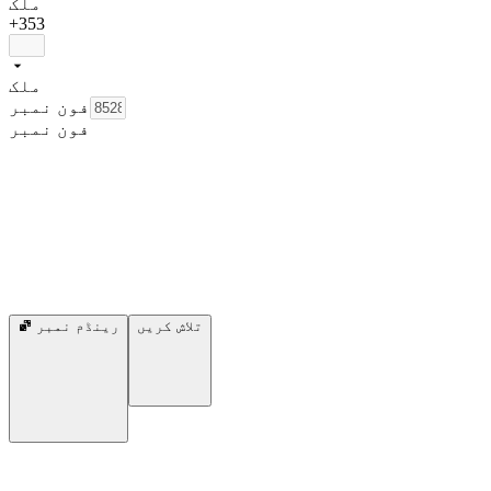
ملک
+353
ملک
فون نمبر
فون نمبر
تلاش کریں
رینڈم نمبر