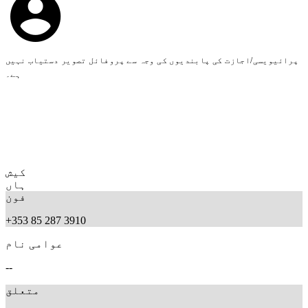
پرائیویسی/اجازت کی پابندیوں کی وجہ سے پروفائل تصویر دستیاب نہیں
ہے۔
کیش
ہاں
فون
+353 85 287 3910
عوامی نام
--
متعلق