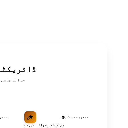
سرکردہ OSINT
تصدیق شدہ ذکر
تصدیق
مرتب شدہ حوالہ فہرست