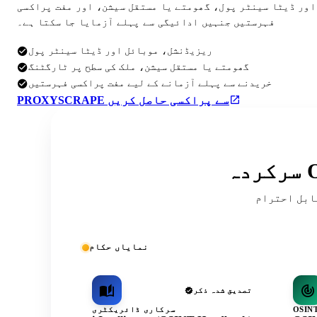
اور ڈیٹا سینٹر پول، گھومتے یا مستقل سیشن، اور مفت پراکسی
فہرستیں جنہیں ادائیگی سے پہلے آزمایا جا سکتا ہے۔
ریزیڈنشل، موبائل اور ڈیٹا سینٹر پول
گھومتے یا مستقل سیشن، ملک کی سطح پر ٹارگٹنگ
خریدنے سے پہلے آزمانے کے لیے مفت پراکسی فہرستیں
PROXYSCRAPE سے پراکسی حاصل کریں
ریقہ کار اور کمیونٹی کی فہرستوں میں
نمایاں حکام
تصدیق شدہ ذکر
سرکاری ڈائریکٹری