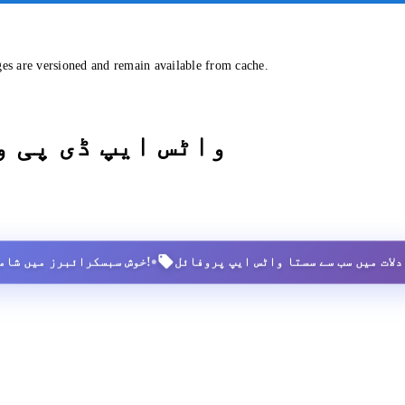
ges are versioned and remain available from cache.
واٹس ایپ ڈی پی 
•
2,500+ خوش سبسکرائبرز میں شامل ہوں!