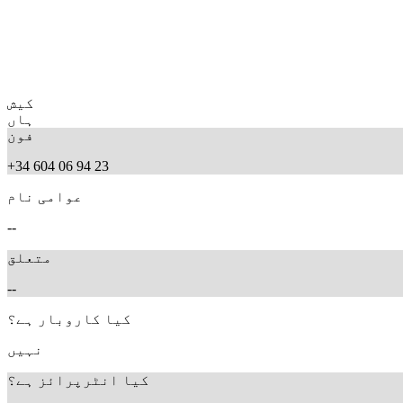
کیش
ہاں
فون
+34 604 06 94 23
عوامی نام
--
متعلق
--
کیا کاروبار ہے؟
نہیں
کیا انٹرپرائز ہے؟