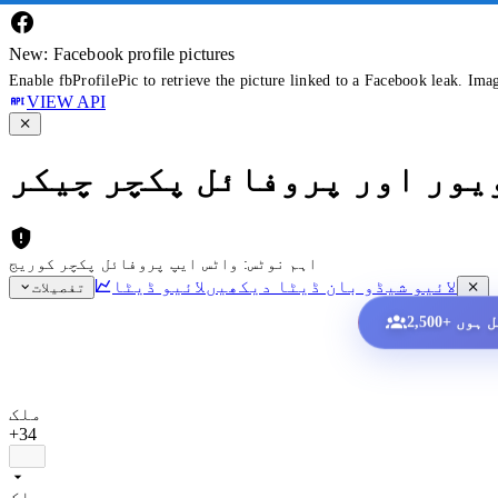
New: Facebook profile pictures
Enable fbProfilePic to retrieve the picture linked to a Facebook leak. Ima
VIEW API
ویور اور پروفائل پکچر چیکر
اہم نوٹس: واٹس ایپ پروفائل پکچر کوریج
لائیو شیڈو بان ڈیٹا دیکھیں
لائیو ڈیٹا
تفصیلات
ملک
+34
ملک