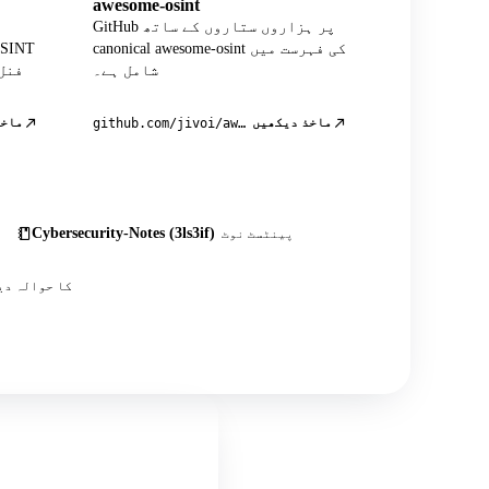
awesome-osint
GitHub پر ہزاروں ستاروں کے ساتھ
canonical awesome-osint کی فہرست میں
شامل ہے۔
فنل
ماخذ دیکھیں
ماخذ
github.com/jivoi/awesome-osint
Cybersecurity-Notes (3ls3if)
پینٹسٹ نوٹ
اس کے علاوہ درجنوں کمیونٹی پوسٹس، ٹیوٹوریلز اور OSINT