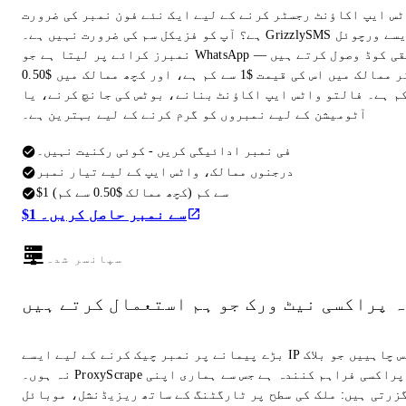
ٹس ایپ اکاؤنٹ رجسٹر کرنے کے لیے ایک نئے فون نمبر کی ضرورت
ہے؟ آپ کو فزیکل سم کی ضرورت نہیں ہے۔ GrizzlySMS ایسے ورچوئل
نمبرز کرائے پر لیتا ہے جو WhatsApp تصدیقی کوڈ وصول کرتے ہیں —
زیادہ تر ممالک میں اس کی قیمت $1 سے کم ہے، اور کچھ ممالک میں $0.50
م ہے۔ فالتو واٹس ایپ اکاؤنٹ بنانے، بوٹس کی جانچ کرنے، یا
آٹومیشن کے لیے نمبروں کو گرم کرنے کے لیے بہترین ہے۔
فی نمبر ادائیگی کریں - کوئی رکنیت نہیں۔
درجنوں ممالک، واٹس ایپ کے لیے تیار نمبر
$1 سے کم (کچھ ممالک $0.50 سے کم)
$1 سے نمبر حاصل کریں۔
سپانسر شدہ
ہ پراکسی نیٹ ورک جو ہم استعمال کرتے ہیں
بڑے پیمانے پر نمبر چیک کرنے کے لیے ایسے IP ایڈریس چاہییں جو بلاک
نہ ہوں۔ ProxyScrape وہی پراکسی فراہم کنندہ ہے جس سے ہماری اپنی
گزرتی ہیں: ملک کی سطح پر ٹارگٹنگ کے ساتھ ریزیڈنشل، موبائل