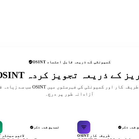
OSINT کمیونٹی کے ذریعہ قابل اعتماد
 ڈائریکٹریز کے ذریعہ تجویز کردہ
سب سے زیادہ قابل احترام OSINT حوالہ جات، ط
آزادانہ طور پر درج۔
 شدہ ذکر
تصدیق شدہ ذکر
OSINT طریقہ کار
OSINT لائیو سینٹر