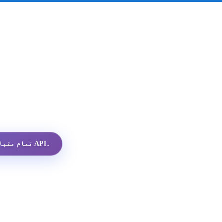
تمام متبادلات میں سب سے سستا واٹس ایپ پروفائل API۔