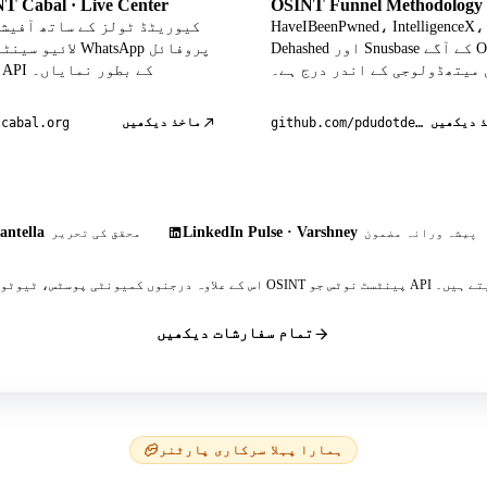
T Cabal · Live Center
OSINT Funnel Methodology
HaveIBeenPwned، IntelligenceX،
Dehashed اور Snusbase کے آگے OSINT
لائیو سینٹر میں atsApp
 میتھڈولوجی کے اندر درج ہے۔
ڈیٹا API کے بطور نمایاں۔
 دیکھیں
ماخذ دیکھیں
tcabal.org
github.com/pdudotdev/ofm
antella
LinkedIn Pulse · Varshney
پیشہ ورانہ مضمون
محقق کی تحریر
 پینٹسٹ نوٹس جو API کا حوالہ دیتے ہیں۔
تمام سفارشات دیکھیں
ہمارا پہلا سرکاری پارٹنر