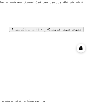
ڈیٹا کی خلاف ورزیوں میں فون نمبرز لیک کیے جا سک
نتیجہ شیئر کریں۔
ڈاؤن لوڈ کریں۔
پرائیویسی/اجازت کی پابندیوں 