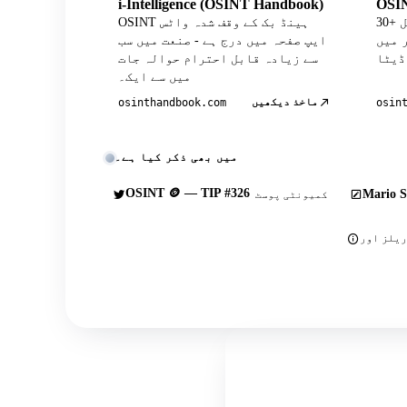
i-Intelligence (OSINT Handbook)
OSIN
30+ کیوریٹڈ ٹولز کے ساتھ آفیشل
OSINT ہینڈ بک کے وقف شدہ واٹس
Wh پروفائل
ایپ صفحہ میں درج ہے - صنعت میں سب
سے زیادہ قابل احترام حوالہ جات
میں سے ایک۔
ماخذ دیکھیں
osinthandbook.com
osin
میں بھی ذکر کیا ہے۔
OSINT 🪙 — TIP #326
Mario S
کمیونٹی پوسٹ