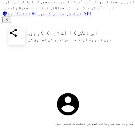
تے ہیں۔ چیک کریں کہ آیا آپ کے نمبر سے سمجھوتہ کیا گیا ہے اور
اپنے آپ کو پیشہ ورانہ حفاظتی ٹولز سے محفوظ رکھیں۔
انٹیگریٹ API
لیک کی جانچ کریں۔
اس تلاش کا اشتراک کریں۔
میں نے چیک لیکڈ سے اس نمبر کی تصدیق کی۔
کی وجہ سے پروفائل تصویر دستیاب نہیں ہے۔