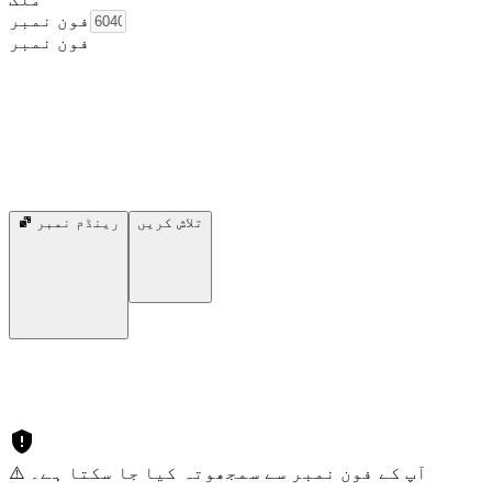
فون نمبر
فون نمبر
تلاش کریں
رینڈم نمبر
⚠️ آپ کے فون نمبر سے سمجھوتہ کیا جا سکتا ہے۔