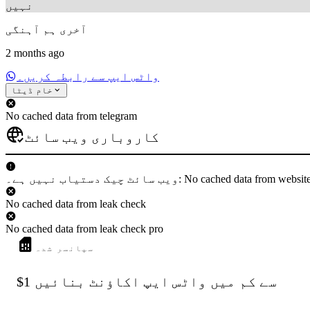
نہیں
آخری ہم آہنگی
2 months ago
واٹس ایپ سے رابطہ کریں۔
خام ڈیٹا
No cached data from telegram
کاروباری ویب سائٹ
 دستیاب نہیں ہے۔: No cached data from websiteCheck
No cached data from leak check
No cached data from leak check pro
سپانسر شدہ
$1 سے کم میں واٹس ایپ اکاؤنٹ بنائیں