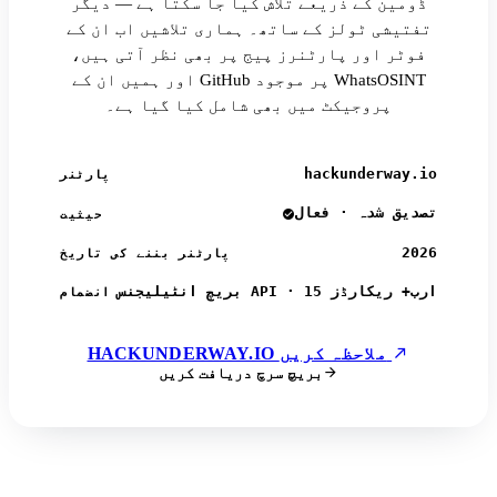
ڈومین کے ذریعے تلاش کیا جا سکتا ہے — دیگر
تفتیشی ٹولز کے ساتھ۔ ہماری تلاشیں اب ان کے
فوٹر اور پارٹنرز پیج پر بھی نظر آتی ہیں،
اور ہمیں ان کے GitHub پر موجود WhatsOSINT
پروجیکٹ میں بھی شامل کیا گیا ہے۔
hackunderway.io
پارٹنر
تصدیق شدہ · فعال
حیثیت
2026
پارٹنر بننے کی تاریخ
بریچ انٹیلیجنس API · 15 ارب+ ریکارڈز
انضمام
HACKUNDERWAY.IO ملاحظہ کریں
بریچ سرچ دریافت کریں