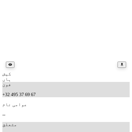
کیش
ہاں
فون
+32 495 37 69 67
عوامی نام
--
متعلق