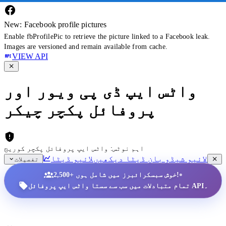
New: Facebook profile pictures
Enable fbProfilePic to retrieve the picture linked to a Facebook leak.
Images are versioned and remain available from cache.
VIEW API
واٹس ایپ ڈی پی ویور اور
پروفائل پکچر چیکر
اہم نوٹس: واٹس ایپ پروفائل پکچر کوریج
لائیو شیڈو بان ڈیٹا دیکھیں
لائیو ڈیٹا
تفصیلات
•
2,500+ خوش سبسکرائبرز میں شامل ہوں!
تمام متبادلات میں سب سے سستا واٹس ایپ پروفائل API۔