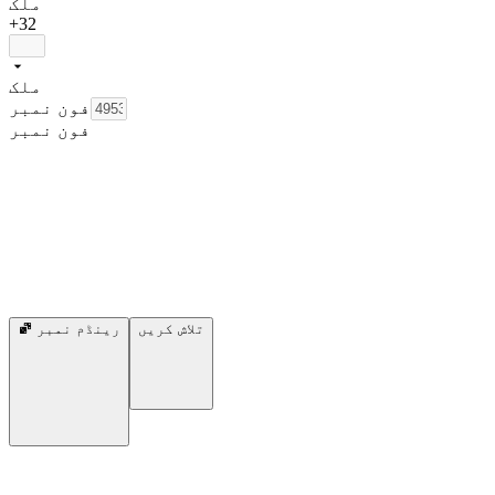
ملک
+32
ملک
فون نمبر
فون نمبر
تلاش کریں
رینڈم نمبر