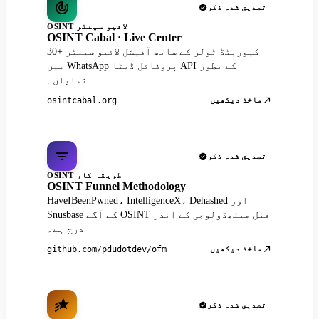
تصدیق شدہ ذکر
OSINT لائیو سینٹر
OSINT Cabal · Live Center
30+ کیوریٹڈ ٹولز کے ساتھ آفیشل لائیو سینٹر
میں WhatsApp پروفائل ڈیٹا API کے بطور
نمایاں۔
ماخذ دیکھیں
osintcabal.org
تصدیق شدہ ذکر
OSINT طریقہ کار
OSINT Funnel Methodology
HaveIBeenPwned، IntelligenceX، Dehashed اور
Snusbase کے آگے OSINT فنل میتھڈولوجی کے اندر
درج ہے۔
ماخذ دیکھیں
github.com/pdudotdev/ofm
تصدیق شدہ ذکر