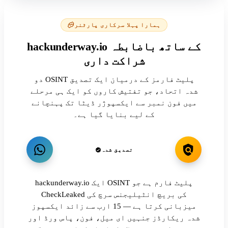
ہمارا پہلا سرکاری پارٹنر
hackunderway.io کے ساتھ باضابطہ
شراکت داری
دو OSINT پلیٹ فارمز کے درمیان ایک تصدیق
شدہ اتحاد، جو تفتیش کاروں کو ایک ہی مرحلے
میں فون نمبر سے ایکسپوژر ڈیٹا تک پہنچانے
کے لیے بنایا گیا ہے۔
تصدیق شدہ
hackunderway.io ایک OSINT پلیٹ فارم ہے جو
CheckLeaked کی بریچ انٹیلیجنس سرچ کی
میزبانی کرتا ہے — 15 ارب سے زائد ایکسپوز
شدہ ریکارڈز جنہیں ای میل، فون، پاس ورڈ اور