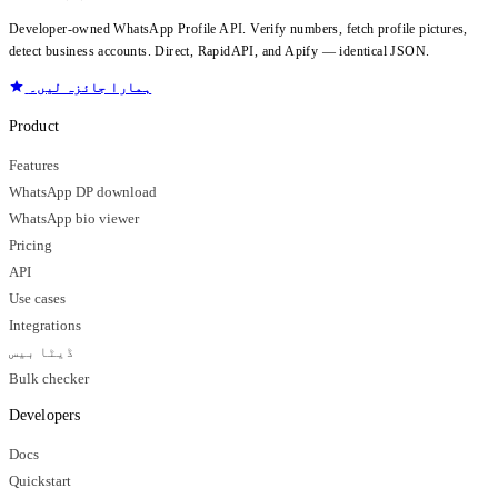
Developer-owned WhatsApp Profile API. Verify numbers, fetch profile pictures,
detect business accounts. Direct, RapidAPI, and Apify — identical JSON.
ہمارا جائزہ لیں۔
Product
Features
WhatsApp DP download
WhatsApp bio viewer
Pricing
API
Use cases
Integrations
ڈیٹا بیس
Bulk checker
Developers
Docs
Quickstart