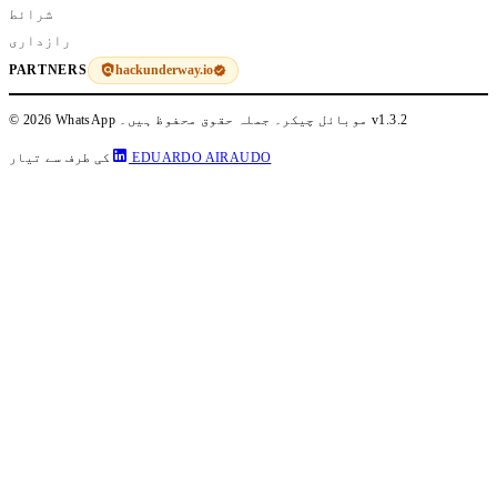
شرائط
رازداری
hackunderway.io
PARTNERS
v1.3.2
© 2026 WhatsApp موبائل چیکر۔ جملہ حقوق محفوظ ہیں۔
EDUARDO AIRAUDO
کی طرف سے تیار