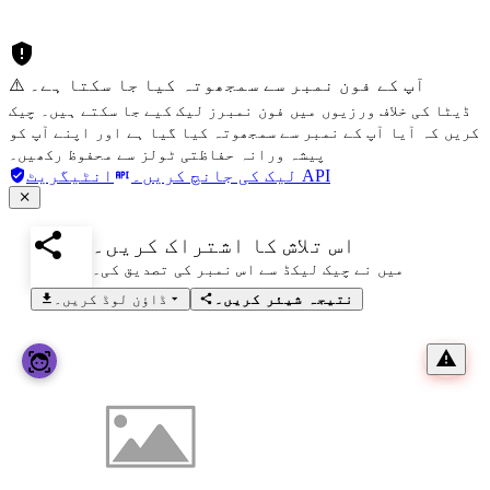
⚠️ آپ کے فون نمبر سے سمجھوتہ کیا جا سکتا ہے۔
ڈیٹا کی خلاف ورزیوں میں فون نمبرز لیک کیے جا سکتے ہیں۔ چیک
کریں کہ آیا آپ کے نمبر سے سمجھوتہ کیا گیا ہے اور اپنے آپ کو
پیشہ ورانہ حفاظتی ٹولز سے محفوظ رکھیں۔
انٹیگریٹ API
لیک کی جانچ کریں۔
اس تلاش کا اشتراک کریں۔
میں نے چیک لیکڈ سے اس نمبر کی تصدیق کی۔
نتیجہ شیئر کریں۔
ڈاؤن لوڈ کریں۔