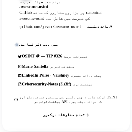
مرتب شدہ حوالہ فہرست
awesome-osint
GitHub پر ہزاروں ستاروں کے ساتھ canonical
awesome-osint کی فہرست میں شامل ہے۔
ماخذ دیکھیں
github.com/jivoi/awesome-osint
میں بھی ذکر کیا ہے۔
OSINT 🪙 — TIP #326
کمیونٹی پوسٹ
Mario Santella
محقق کی تحریر
LinkedIn Pulse · Varshney
پیشہ ورانہ مضمون
Cybersecurity-Notes (3ls3if)
پینٹسٹ نوٹ
اس کے علاوہ درجنوں کمیونٹی پوسٹس، ٹیوٹوریلز اور OSINT
پینٹسٹ نوٹس جو API کا حوالہ دیتے ہیں۔
تمام سفارشات دیکھیں