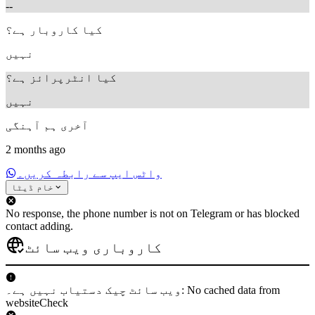
--
کیا کاروبار ہے؟
نہیں
کیا انٹرپرائز ہے؟
نہیں
آخری ہم آہنگی
2 months ago
واٹس ایپ سے رابطہ کریں۔
خام ڈیٹا
No response, the phone number is not on Telegram or has blocked
contact adding.
کاروباری ویب سائٹ
ویب سائٹ چیک دستیاب نہیں ہے۔: No cached data from
websiteCheck