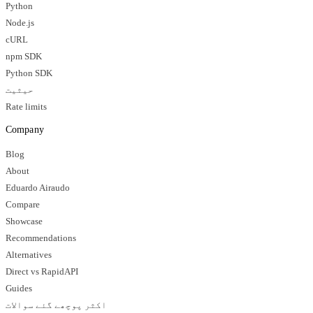
Python
Node.js
cURL
npm SDK
Python SDK
حیثیت
Rate limits
Company
Blog
About
Eduardo Airaudo
Compare
Showcase
Recommendations
Alternatives
Direct vs RapidAPI
Guides
اکثر پوچھے گئے سوالات