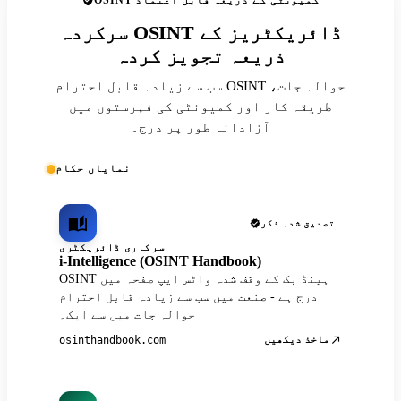
OSINT کمیونٹی کے ذریعہ قابل اعتماد
سرکردہ OSINT ڈائریکٹریز کے
ذریعہ تجویز کردہ
سب سے زیادہ قابل احترام OSINT حوالہ جات،
طریقہ کار اور کمیونٹی کی فہرستوں میں
آزادانہ طور پر درج۔
نمایاں حکام
تصدیق شدہ ذکر
سرکاری ڈائریکٹری
i-Intelligence (OSINT Handbook)
OSINT ہینڈ بک کے وقف شدہ واٹس ایپ صفحہ میں
درج ہے - صنعت میں سب سے زیادہ قابل احترام
حوالہ جات میں سے ایک۔
ماخذ دیکھیں
osinthandbook.com