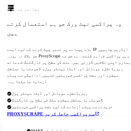
سپانسر شدہ
وہ پراکسی نیٹ ورک جو ہم استعمال کرتے
ہیں
بڑے پیمانے پر نمبر چیک کرنے کے لیے ایسے IP ایڈریس چاہییں
جو بلاک نہ ہوں۔ ProxyScrape وہی پراکسی فراہم کنندہ ہے جس سے
ہماری اپنی تلاشیں گزرتی ہیں: ملک کی سطح پر ٹارگٹنگ کے ساتھ
ریزیڈنشل، موبائل اور ڈیٹا سینٹر پول، گھومتے یا مستقل
سیشن، اور مفت پراکسی فہرستیں جنہیں ادائیگی سے پہلے
آزمایا جا سکتا ہے۔
ریزیڈنشل، موبائل اور ڈیٹا سینٹر پول
گھومتے یا مستقل سیشن، ملک کی سطح پر ٹارگٹنگ
خریدنے سے پہلے آزمانے کے لیے مفت پراکسی فہرستیں
PROXYSCRAPE سے پراکسی حاصل کریں