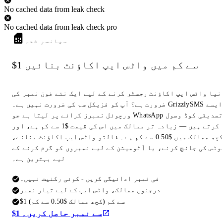
No cached data from leak check
No cached data from leak check pro
سپانسر شدہ
$1 سے کم میں واٹس ایپ اکاؤنٹ بنائیں
نیا واٹس ایپ اکاؤنٹ رجسٹر کرنے کے لیے ایک نئے فون نمبر کی
ضرورت ہے؟ آپ کو فزیکل سم کی ضرورت نہیں ہے۔ GrizzlySMS ایسے
ورچوئل نمبرز کرائے پر لیتا ہے جو WhatsApp تصدیقی کوڈ وصول
کرتے ہیں — زیادہ تر ممالک میں اس کی قیمت $1 سے کم ہے، اور
کچھ ممالک میں $0.50 سے کم ہے۔ فالتو واٹس ایپ اکاؤنٹ بنانے،
وٹس کی جانچ کرنے، یا آٹومیشن کے لیے نمبروں کو گرم کرنے کے
لیے بہترین ہے۔
فی نمبر ادائیگی کریں - کوئی رکنیت نہیں۔
درجنوں ممالک، واٹس ایپ کے لیے تیار نمبر
$1 سے کم (کچھ ممالک $0.50 سے کم)
$1 سے نمبر حاصل کریں۔