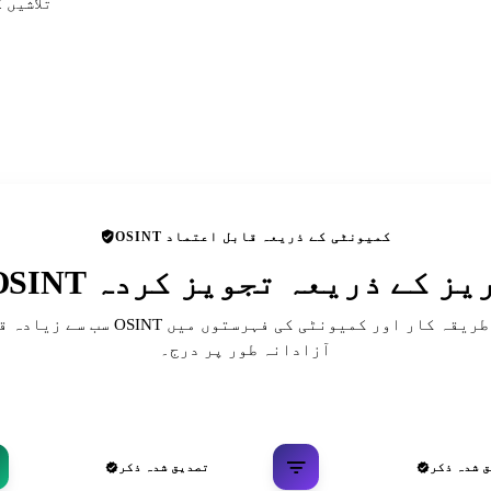
تلاشیں 
OSINT کمیونٹی کے ذریعہ قابل اعتماد
 ڈائریکٹریز کے ذریعہ تجویز کردہ
سب سے زیادہ قابل احترام OSINT حوالہ جات، ط
آزادانہ طور پر درج۔
 شدہ ذکر
تصدیق شدہ ذکر