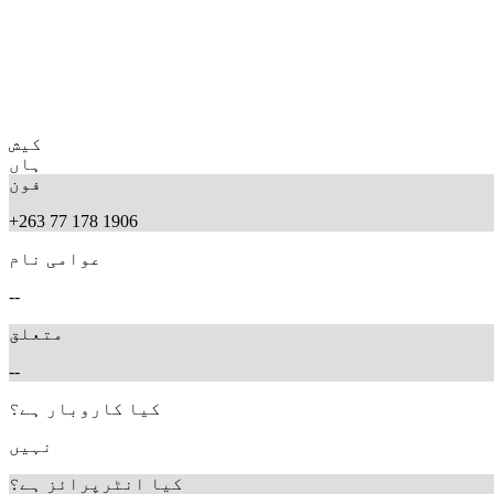
کیش
ہاں
فون
+263 77 178 1906
عوامی نام
--
متعلق
--
کیا کاروبار ہے؟
نہیں
کیا انٹرپرائز ہے؟