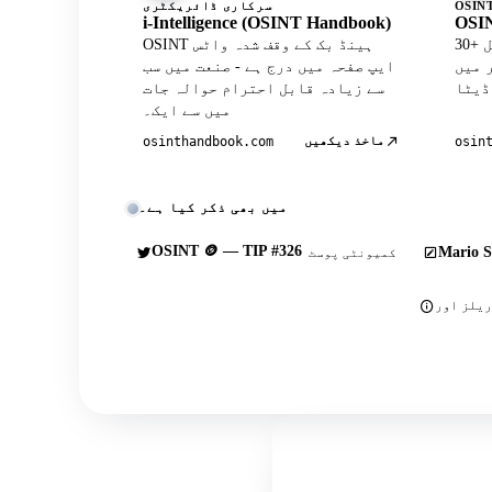
سرکاری ڈائریکٹری
i-Intelligence (OSINT Handbook)
OSIN
30+ کیوریٹڈ ٹولز کے ساتھ آفیشل
OSINT ہینڈ بک کے وقف شدہ واٹس
Wh پروفائل
ایپ صفحہ میں درج ہے - صنعت میں سب
سے زیادہ قابل احترام حوالہ جات
میں سے ایک۔
ماخذ دیکھیں
osinthandbook.com
osin
میں بھی ذکر کیا ہے۔
OSINT 🪙 — TIP #326
Mario S
کمیونٹی پوسٹ