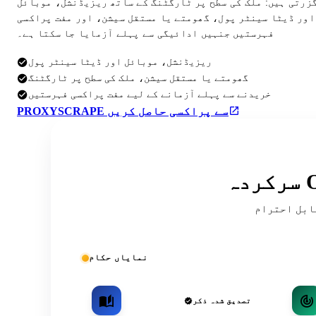
گزرتی ہیں: ملک کی سطح پر ٹارگٹنگ کے ساتھ ریزیڈنشل، موبائل
اور ڈیٹا سینٹر پول، گھومتے یا مستقل سیشن، اور مفت پراکسی
فہرستیں جنہیں ادائیگی سے پہلے آزمایا جا سکتا ہے۔
ریزیڈنشل، موبائل اور ڈیٹا سینٹر پول
گھومتے یا مستقل سیشن، ملک کی سطح پر ٹارگٹنگ
خریدنے سے پہلے آزمانے کے لیے مفت پراکسی فہرستیں
PROXYSCRAPE سے پراکسی حاصل کریں
ریقہ کار اور کمیونٹی کی فہرستوں میں
نمایاں حکام
تصدیق شدہ ذکر