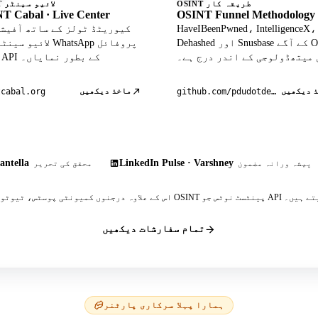
OSINT طریقہ کار
OSINT لائیو سینٹر
T Cabal · Live Center
OSINT Funnel Methodology
HaveIBeenPwned، IntelligenceX،
Dehashed اور Snusbase کے آگے OSINT
لائیو سینٹر میں atsApp
 میتھڈولوجی کے اندر درج ہے۔
ڈیٹا API کے بطور نمایاں۔
 دیکھیں
ماخذ دیکھیں
tcabal.org
github.com/pdudotdev/ofm
antella
LinkedIn Pulse · Varshney
پیشہ ورانہ مضمون
محقق کی تحریر
 پینٹسٹ نوٹس جو API کا حوالہ دیتے ہیں۔
تمام سفارشات دیکھیں
ہمارا پہلا سرکاری پارٹنر