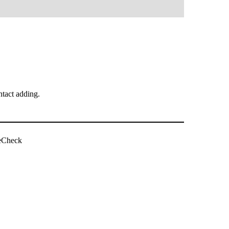
tact adding.
ویب سائٹ چیک