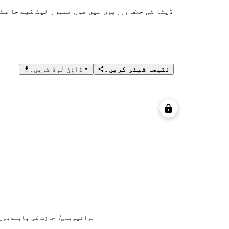
ڈیٹا کی خلاف ورزیوں میں فون نمبرز لیک کیے جا سک
نتیجہ شیئر کریں۔
ڈاؤن لوڈ کریں۔
پرائیویسی/اجازت کی پابندیوں 