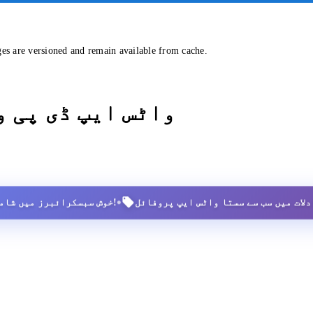
ges are versioned and remain available from cache.
واٹس ایپ ڈی پی 
•
2,500+ خوش سبسکرائبرز میں شامل ہوں!