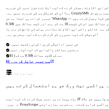
ٹس ایپ اکاؤنٹ رجسٹر کرنے کے لیے ایک نئے فون نمبر کی ضرورت
ہے؟ آپ کو فزیکل سم کی ضرورت نہیں ہے۔ GrizzlySMS ایسے ورچوئل
نمبرز کرائے پر لیتا ہے جو WhatsApp تصدیقی کوڈ وصول کرتے ہیں —
زیادہ تر ممالک میں اس کی قیمت $1 سے کم ہے، اور کچھ ممالک میں $0.50
م ہے۔ فالتو واٹس ایپ اکاؤنٹ بنانے، بوٹس کی جانچ کرنے، یا
آٹومیشن کے لیے نمبروں کو گرم کرنے کے لیے بہترین ہے۔
فی نمبر ادائیگی کریں - کوئی رکنیت نہیں۔
درجنوں ممالک، واٹس ایپ کے لیے تیار نمبر
$1 سے کم (کچھ ممالک $0.50 سے کم)
$1 سے نمبر حاصل کریں۔
سپانسر شدہ
ہ پراکسی نیٹ ورک جو ہم استعمال کرتے ہیں
بڑے پیمانے پر نمبر چیک کرنے کے لیے ایسے IP ایڈریس چاہییں جو بلاک
نہ ہوں۔ ProxyScrape وہی پراکسی فراہم کنندہ ہے جس سے ہماری اپنی