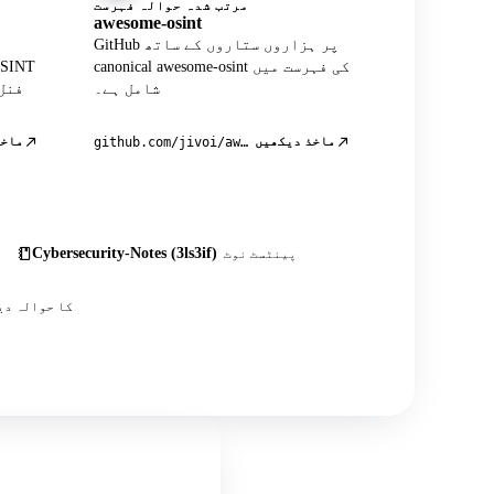
مرتب شدہ حوالہ فہرست
awesome-osint
GitHub پر ہزاروں ستاروں کے ساتھ
canonical awesome-osint کی فہرست میں
شامل ہے۔
فنل
ماخذ دیکھیں
ماخذ
github.com/jivoi/awesome-osint
Cybersecurity-Notes (3ls3if)
پینٹسٹ نوٹ
اس کے علاوہ درجنوں کمیونٹی پوسٹس، ٹیوٹوریلز اور OSINT