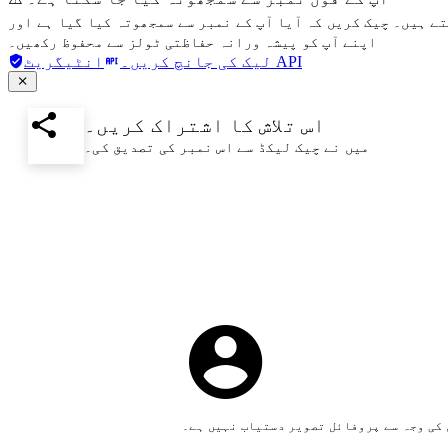
تے ہیں۔ چیک کریں کہ آیا آپ کے نمبر سے سمجھوتہ کیا گیا ہے اور
اپنے آپ کو پیشہ ورانہ حفاظتی ٹولز سے محفوظ رکھیں۔
انٹیگریٹ API
لیک کی جانچ کریں۔
اس تلاش کا اشتراک کریں۔
میں نے چیک لیکڈ سے اس نمبر کی تصدیق کی۔
کی وجہ سے پروفائل تصویر دستیاب نہیں ہے۔