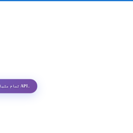
تمام متبادلات میں سب سے سستا واٹس ایپ پروفائل API۔