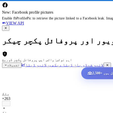
New: Facebook profile pictures
Enable fbProfilePic to retrieve the picture linked to a Facebook leak. Ima
VIEW API
ویور اور پروفائل پکچر چیکر
اہم نوٹس: واٹس ایپ پروفائل پکچر کوریج
لائیو شیڈو بان ڈیٹا دیکھیں
لائیو ڈیٹا
تفصیلات
ملک
+263
ملک