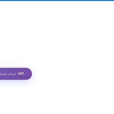
تمام متبادلات میں سب سے سستا واٹس ایپ پروفائل API۔