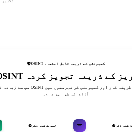
تلاشیں 
OSINT کمیونٹی کے ذریعہ قابل اعتماد
 ڈائریکٹریز کے ذریعہ تجویز کردہ
سب سے زیادہ قابل احترام OSINT حوالہ جات، ط
آزادانہ طور پر درج۔
 شدہ ذکر
تصدیق شدہ ذکر