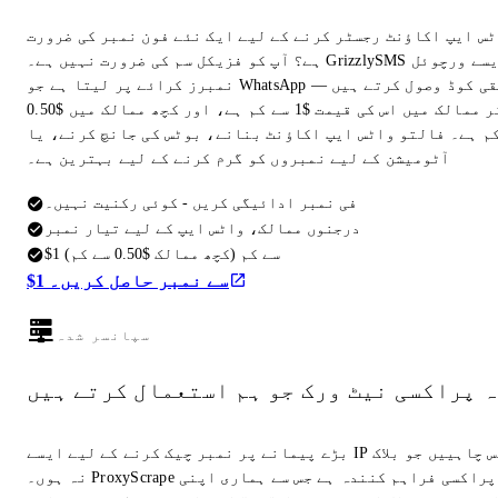
ٹس ایپ اکاؤنٹ رجسٹر کرنے کے لیے ایک نئے فون نمبر کی ضرورت
ہے؟ آپ کو فزیکل سم کی ضرورت نہیں ہے۔ GrizzlySMS ایسے ورچوئل
نمبرز کرائے پر لیتا ہے جو WhatsApp تصدیقی کوڈ وصول کرتے ہیں —
زیادہ تر ممالک میں اس کی قیمت $1 سے کم ہے، اور کچھ ممالک میں $0.50
م ہے۔ فالتو واٹس ایپ اکاؤنٹ بنانے، بوٹس کی جانچ کرنے، یا
آٹومیشن کے لیے نمبروں کو گرم کرنے کے لیے بہترین ہے۔
فی نمبر ادائیگی کریں - کوئی رکنیت نہیں۔
درجنوں ممالک، واٹس ایپ کے لیے تیار نمبر
$1 سے کم (کچھ ممالک $0.50 سے کم)
$1 سے نمبر حاصل کریں۔
سپانسر شدہ
ہ پراکسی نیٹ ورک جو ہم استعمال کرتے ہیں
بڑے پیمانے پر نمبر چیک کرنے کے لیے ایسے IP ایڈریس چاہییں جو بلاک
نہ ہوں۔ ProxyScrape وہی پراکسی فراہم کنندہ ہے جس سے ہماری اپنی