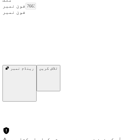
فون نمبر
فون نمبر
تلاش کریں
رینڈم نمبر
⚠️ آپ کے فون نمبر سے سمجھوتہ کیا جا سکتا ہے۔