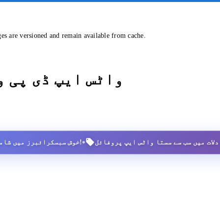
ges are versioned and remain available from cache.
واٹس ایپ ڈی پی 
•
2,500+ خوش سبسکرائبرز میں شامل ہوں!