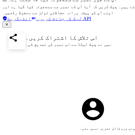
تے ہیں۔ چیک کریں کہ آیا آپ کے نمبر سے سمجھوتہ کیا گیا ہے اور
اپنے آپ کو پیشہ ورانہ حفاظتی ٹولز سے محفوظ رکھیں۔
انٹیگریٹ API
لیک کی جانچ کریں۔
اس تلاش کا اشتراک کریں۔
میں نے چیک لیکڈ سے اس نمبر کی تصدیق کی۔
وئی پروفائل تصویر نہیں ملی۔