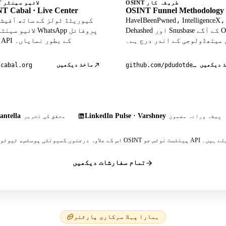
OSINT طریقہ کار
OSINT لائیو سینٹر
T Cabal · Live Center
OSINT Funnel Methodology
HaveIBeenPwned، IntelligenceX،
Dehashed اور Snusbase کے آگے OSINT
لائیو سینٹر میں atsApp
 میتھڈولوجی کے اندر درج ہے۔
ڈیٹا API کے بطور نمایاں۔
 دیکھیں
ماخذ دیکھیں
tcabal.org
github.com/pdudotdev/ofm
antella
LinkedIn Pulse · Varshney
پیشہ ورانہ مضمون
محقق کی تحریر
 پینٹسٹ نوٹس جو API کا حوالہ دیتے ہیں۔
تمام سفارشات دیکھیں
ہمارا پہلا سرکاری پارٹنر