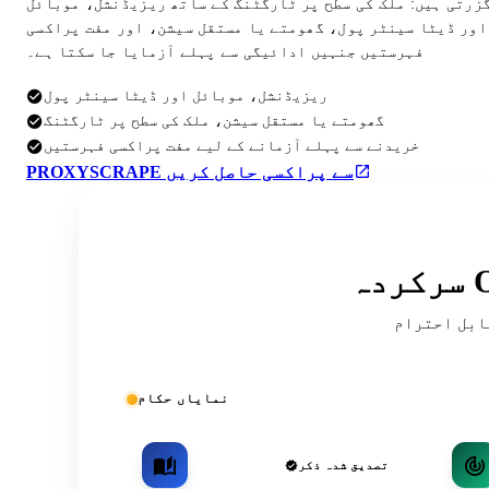
گزرتی ہیں: ملک کی سطح پر ٹارگٹنگ کے ساتھ ریزیڈنشل، موبائل
اور ڈیٹا سینٹر پول، گھومتے یا مستقل سیشن، اور مفت پراکسی
فہرستیں جنہیں ادائیگی سے پہلے آزمایا جا سکتا ہے۔
ریزیڈنشل، موبائل اور ڈیٹا سینٹر پول
گھومتے یا مستقل سیشن، ملک کی سطح پر ٹارگٹنگ
خریدنے سے پہلے آزمانے کے لیے مفت پراکسی فہرستیں
PROXYSCRAPE سے پراکسی حاصل کریں
ریقہ کار اور کمیونٹی کی فہرستوں میں
نمایاں حکام
تصدیق شدہ ذکر