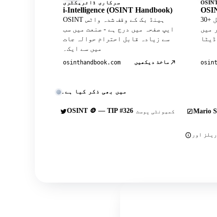
سرکاری ڈائریکٹری
i-Intelligence (OSINT Handbook)
OSIN
30+ کیوریٹڈ ٹولز کے ساتھ آفیشل
OSINT ہینڈ بک کے وقف شدہ واٹس
Wh پروفائل
ایپ صفحہ میں درج ہے - صنعت میں سب
سے زیادہ قابل احترام حوالہ جات
میں سے ایک۔
ماخذ دیکھیں
osinthandbook.com
osin
میں بھی ذکر کیا ہے۔
OSINT 🪙 — TIP #326
Mario S
کمیونٹی پوسٹ