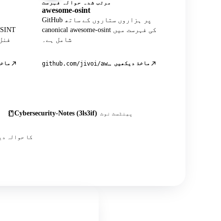
مرتب شدہ حوالہ فہرست
awesome-osint
GitHub پر ہزاروں ستاروں کے ساتھ
canonical awesome-osint کی فہرست میں
شامل ہے۔
فنل
ماخذ دیکھیں
ماخذ
github.com/jivoi/awesome-osint
Cybersecurity-Notes (3ls3if)
پینٹسٹ نوٹ
اس کے علاوہ درجنوں کمیونٹی پوسٹس، ٹیوٹوریلز اور OSINT