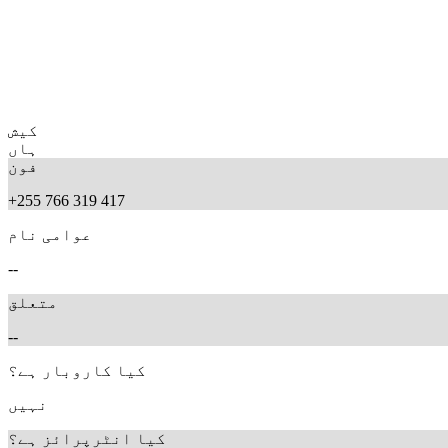
کیش
ہاں
فون
+255 766 319 417
عوامی نام
--
متعلق
--
کیا کاروبار ہے؟
نہیں
کیا انٹرپرائز ہے؟