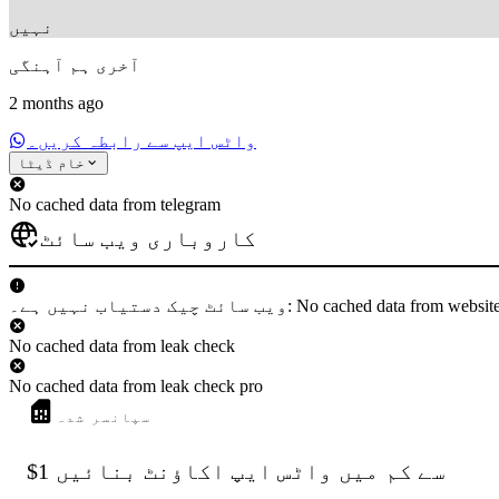
نہیں
آخری ہم آہنگی
2 months ago
واٹس ایپ سے رابطہ کریں۔
خام ڈیٹا
No cached data from telegram
کاروباری ویب سائٹ
 دستیاب نہیں ہے۔: No cached data from websiteCheck
No cached data from leak check
No cached data from leak check pro
سپانسر شدہ
$1 سے کم میں واٹس ایپ اکاؤنٹ بنائیں