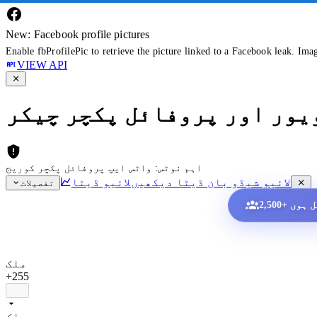
New: Facebook profile pictures
Enable fbProfilePic to retrieve the picture linked to a Facebook leak. Ima
VIEW API
ویور اور پروفائل پکچر چیکر
اہم نوٹس: واٹس ایپ پروفائل پکچر کوریج
لائیو شیڈو بان ڈیٹا دیکھیں
لائیو ڈیٹا
تفصیلات
ملک
+255
ملک