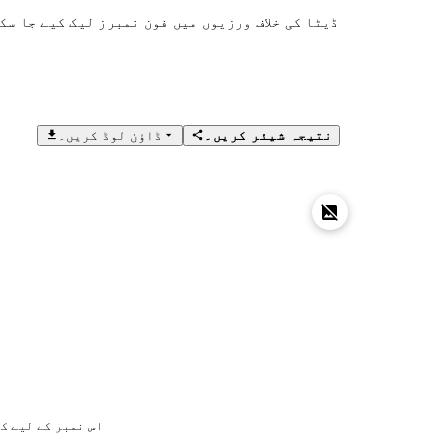
ڈیٹا کی خلاف ورزیوں میں فون نمبرز لیک کیے جا سک
نتیجہ شیئر کریں۔
ڈاؤن لوڈ کریں۔
اس نمبر کے لیے ک